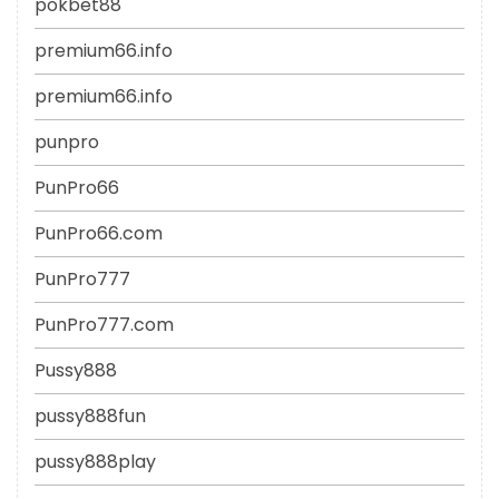
pokbet88
premium66.info
premium66.info
punpro
PunPro66
PunPro66.com
PunPro777
PunPro777.com
Pussy888
pussy888fun
pussy888play