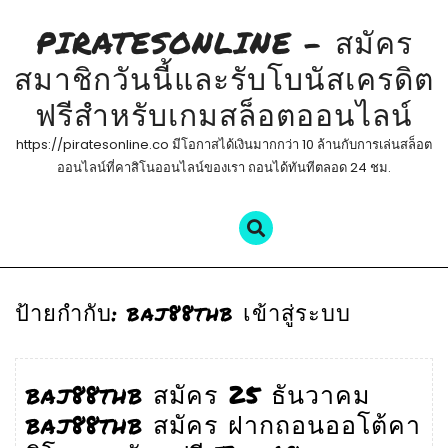
Skip
PIRATESONLINE – สมัคร
to
content
สมาชิกวันนี้และรับโบนัสเครดิต
ฟรีสำหรับเกมสล็อตออนไลน์
https://piratesonline.co มีโอกาสได้เงินมากกว่า 10 ล้านกับการเล่นสล็อต
ออนไลน์ที่คาสิโนออนไลน์ของเรา ถอนได้ทันทีตลอด 24 ชม.
ป้ายกำกับ:
baj88thb เข้าสู่ระบบ
baj88thb สมัคร 25 ธันวาคม
baj88thb สมัคร ฝากถอนออโต้คา