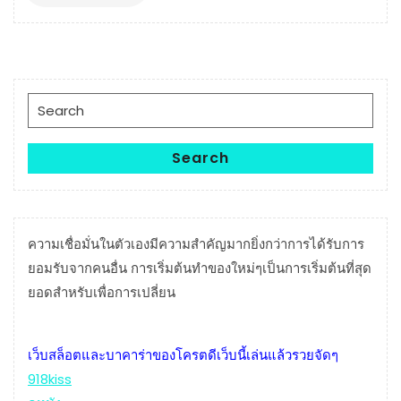
MORE
Search
for:
Search
ความเชื่อมั่นในตัวเองมีความสำคัญมากยิ่งกว่าการได้รับการ
ยอมรับจากคนอื่น การเริ่มต้นทำของใหม่ๆเป็นการเริ่มต้นที่สุด
ยอดสำหรับเพื่อการเปลี่ยน
เว็บสล็อตและบาคาร่าของโครตดีเว็บนี้เล่นแล้วรวยจัดๆ
918kiss