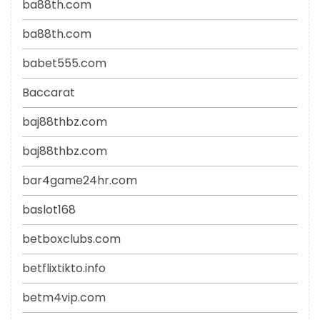
ba88th.com
ba88th.com
babet555.com
Baccarat
baj88thbz.com
baj88thbz.com
bar4game24hr.com
baslot168
betboxclubs.com
betflixtikto.info
betm4vip.com