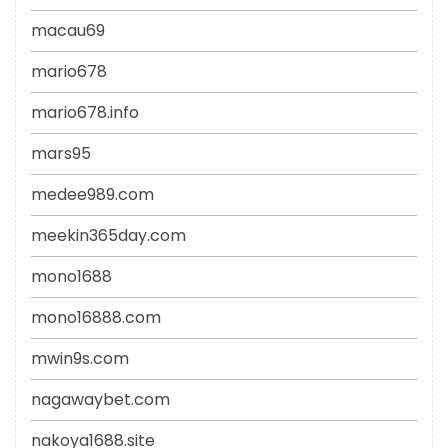
macau69
mario678
mario678.info
mars95
medee989.com
meekin365day.com
mono1688
mono16888.com
mwin9s.com
nagawaybet.com
nakoya1688.site