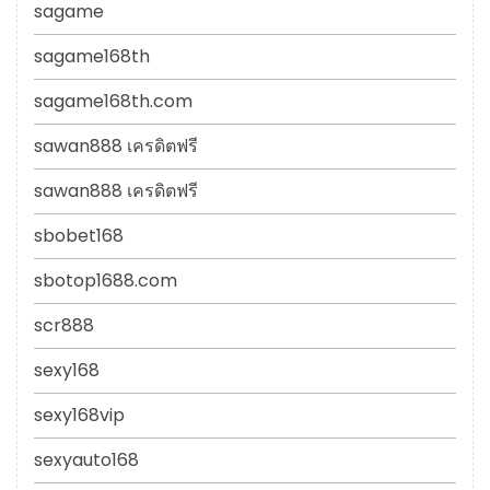
sagame
sagame168th
sagame168th.com
sawan888 เครดิตฟรี
sawan888 เครดิตฟรี
sbobet168
sbotop1688.com
scr888
sexy168
sexy168vip
sexyauto168