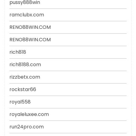
pussy888win
ramclubx.com
RENO88WIN.COM
RENO88WIN.COM
rich818
rich8188.com
rizzbetx.com
rockstar66
royal558
royaleluxee.com
run24pro.com