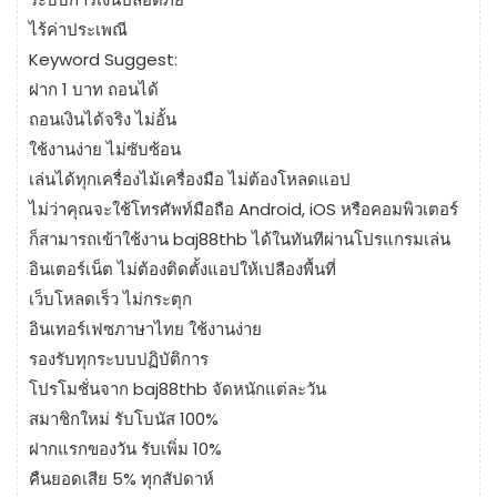
ไร้ค่าประเพณี
Keyword Suggest:
ฝาก 1 บาท ถอนได้
ถอนเงินได้จริง ไม่อั้น
ใช้งานง่าย ไม่ซับซ้อน
เล่นได้ทุกเครื่องไม้เครื่องมือ ไม่ต้องโหลดแอป
ไม่ว่าคุณจะใช้โทรศัพท์มือถือ Android, iOS หรือคอมพิวเตอร์
ก็สามารถเข้าใช้งาน baj88thb ได้ในทันทีผ่านโปรแกรมเล่น
อินเตอร์เน็ต ไม่ต้องติดตั้งแอปให้เปลืองพื้นที่
เว็บโหลดเร็ว ไม่กระตุก
อินเทอร์เฟซภาษาไทย ใช้งานง่าย
รองรับทุกระบบปฏิบัติการ
โปรโมชั่นจาก baj88thb จัดหนักแต่ละวัน
สมาชิกใหม่ รับโบนัส 100%
ฝากแรกของวัน รับเพิ่ม 10%
คืนยอดเสีย 5% ทุกสัปดาห์