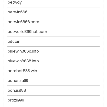
betway
betwin666
betwin6666.com
betworld369hot.com
bitcoin
bluewin8888.info
bluewin8888.info
bombet888.win
bonanza99
bonus888
brazil999