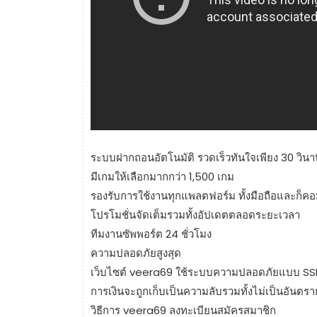
ระบบฝากถอนอัตโนมัติ รวดเร็วทันใจเพียง 30 วินา
มีเกมให้เลือกมากกว่า 1,500 เกม
รองรับการใช้งานทุกแพลตฟอร์ม ทั้งมือถือและก็คอ
โปรโมชั่นจัดเต็มรวมทั้งอัปเดตตลอดระยะเวลา
ทีมงานซัพพอร์ต 24 ชั่วโมง
ความปลอดภัยสูงสุด
เว็บไซต์ veera69 ใช้ระบบความปลอดภัยแบบ SSL ระด
การเงินจะถูกเก็บเป็นความลับรวมทั้งไม่เป็นอันตร
วิธีการ veera69 ลงทะเบียนสมัครสมาชิก