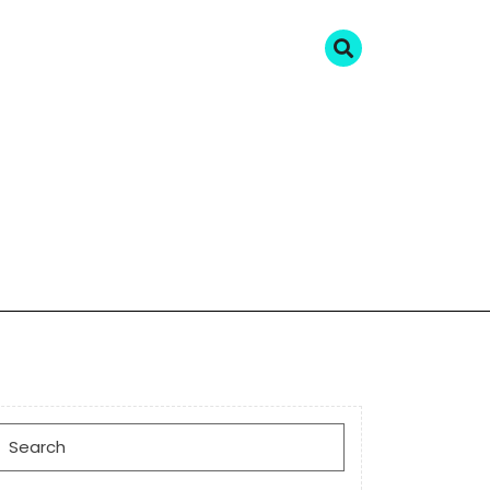
Search
for: