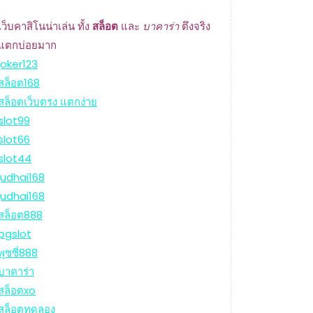
เว็บคาสิโนน่าเล่น ทั้ง
สล็อต
และ
บาคาร่า
ตึงจริง
แตกบ่อยมาก
joker123
สล็อต168
สล็อตเว็บตรง แตกง่าย
slot99
slot66
slot44
judhai168
judhai168
สล็อต888
pgslot
พุซซี่888
บาคาร่า
สล็อตxo
สล็อตทดลอง