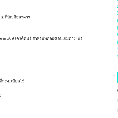
 และก็บัญชีธนาคาร
บ veera69 เครดิตฟรี สำหรับทดลองเล่นเกมต่างๆฟรี
ที่ลงทะเบียนไว้
: