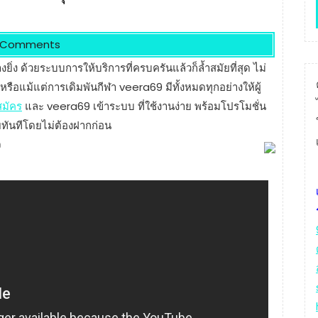
 Comments
่ง ด้วยระบบการให้บริการที่ครบครันแล้วก็ล้ำสมัยที่สุด ไม่
รือแม้แต่การเดิมพันกีฬา veera69 มีทั้งหมดทุกอย่างให้ผู้
มัคร
และ veera69 เข้าระบบ ที่ใช้งานง่าย พร้อมโปรโมชั่น
ยทันทีโดยไม่ต้องฝากก่อน
จ