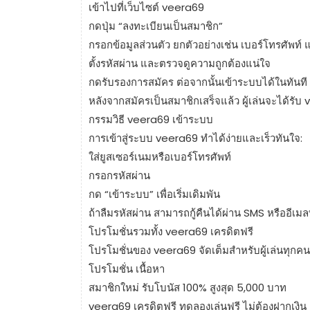
เข้าไปที่เว็บไซต์ veera69
กดปุ่ม “ลงทะเบียนเป็นสมาชิก”
กรอกข้อมูลส่วนตัว ยกตัวอย่างเช่น เบอร์โทรศัพท์
ตั้งรหัสผ่าน และตรวจดูความถูกต้องแน่ใจ
กดรับรองการสมัคร ต่อจากนั้นเข้าระบบได้ในทันที
หลังจากสมัครเป็นสมาชิกเสร็จแล้ว ผู้เล่นจะได้รั
กรรมวิธี veera69 เข้าระบบ
การเข้าสู่ระบบ veera69 ทำได้ง่ายและเร็วทันใจ:
ใส่ยูสเซอร์เนมหรือเบอร์โทรศัพท์
กรอกรหัสผ่าน
กด “เข้าระบบ” เพื่อเริ่มเดิมพัน
ถ้าลืมรหัสผ่าน สามารถกู้คืนได้ผ่าน SMS หรืออีเมล
โปรโมชั่นรวมทั้ง veera69 เครดิตฟรี
โปรโมชั่นของ veera69 จัดเต็มสำหรับผู้เล่นทุกคน
โปรโมชั่น เนื้อหา
สมาชิกใหม่ รับโบนัส 100% สูงสุด 5,000 บาท
veera69 เครดิตฟรี ทดลองเล่นฟรี ไม่ต้องฝากเงิน