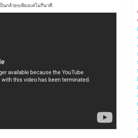
กล้วยๆเพียงแค่ไม่กี่นาที: