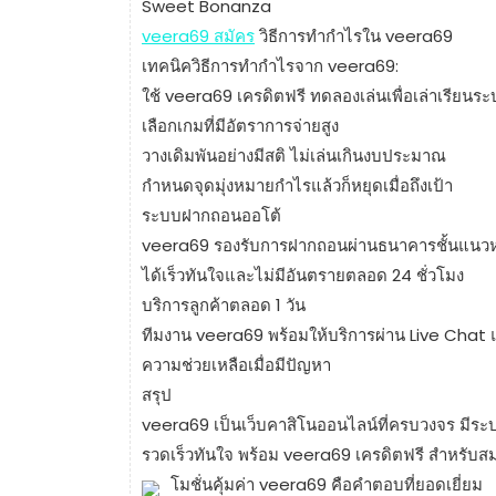
Sweet Bonanza
veera69 สมัคร
วิธีการทำกำไรใน veera69
เทคนิควิธีการทำกำไรจาก veera69:
ใช้ veera69 เครดิตฟรี ทดลองเล่นเพื่อเล่าเรียนร
เลือกเกมที่มีอัตราการจ่ายสูง
วางเดิมพันอย่างมีสติ ไม่เล่นเกินงบประมาณ
กำหนดจุดมุ่งหมายกำไรแล้วก็หยุดเมื่อถึงเป้า
ระบบฝากถอนออโต้
veera69 รองรับการฝากถอนผ่านธนาคารชั้นแนวห
ได้เร็วทันใจและไม่มีอันตรายตลอด 24 ชั่วโมง
บริการลูกค้าตลอด 1 วัน
ทีมงาน veera69 พร้อมให้บริการผ่าน Live Chat และก
ความช่วยเหลือเมื่อมีปัญหา
สรุป
veera69 เป็นเว็บคาสิโนออนไลน์ที่ครบวงจร มีระบบ
รวดเร็วทันใจ พร้อม veera69 เครดิตฟรี สำหรับสม
โมชั่นคุ้มค่า veera69 คือคำตอบที่ยอดเยี่ยม