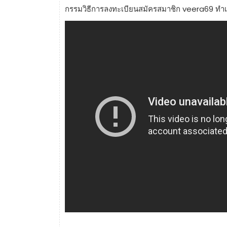
กรรมวิธีการลงทะเบียนสมัครสมาชิก veera69 ทำเป็น