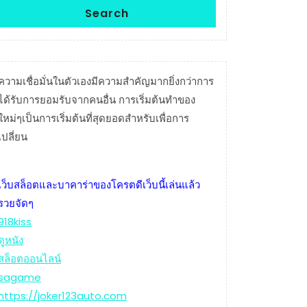
Search
ความเชื่อมั่นในตัวเองมีความสำคัญมากยิ่งกว่าการ
ได้รับการยอมรับจากคนอื่น การเริ่มต้นทำของ
ใหม่ๆเป็นการเริ่มต้นที่สุดยอดสำหรับเพื่อการ
เปลี่ยน
เว็บสล็อตและบาคาร่าของโครตดีเว็บนี้เล่นแล้ว
รวยจัดๆ
918kiss
ดูหนัง
สล็อตออนไลน์
sagame
https://joker123auto.com