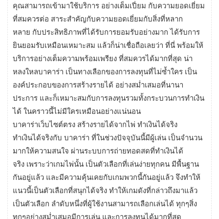
คุณสามารถเข้ามาใช้บริการ อย่างเต็มเปี่ยม กับความยอดเยี่ยม
ที่สมควรต่อ สาระสำคัญกับความยอดเยี่ยมกับสิ่งที่หลาก
หลาย กับประสิทธิภาพที่ได้รับการยอมรับอย่างมาก ได้รับการ
ยินยอมรับเหมือนเหมาะสม แล้วก็น่าเชื่อถือเลยว่า ที่นี่ พร้อมให้
บริการอย่างเต็มความพร้อมเพรียง ที่สมควรได้มากที่สุด น่า
หลงใหลบาคาร่า เป็นทางเลือกของการลงทุนที่ไม่ซ้ำใคร เป็น
องค์ประกอบของการสร้างรายได้ อย่างสม่ำเสมอที่นานา
ประการ และก็เหมาะสมกับการลงทุนรวมทั้งกระบวนการทำเงิน
ได้ ในคราวนี้ไม่มีใครเหมือนอย่างแน่นอน
บาคาร่าเว็บไซต์ตรง สร้างรายได้จากไพ่ ทำเงินได้จริง
ทำเงินได้จริงกับ บาคาร่า ที่ในช่วงปัจจุบันนี้มีผู้เล่น เป็นจำนวน
มากให้ความสนใจ ผ่านระบบการถ่ายทอดสดที่ทำเงินได้
จริง เพราะว่าเกมไพ่นั้น เป็นตัวเลือกที่เล่นง่ายทุกคน มีพื้นฐาน
กันอยู่แล้ว และมีความคุ้นเคยกับเกมพวกนี้กันอยู่แล้ว จึงทำให้
แนวนี้เป็นตัวเลือกที่สนุกได้จริง ทำให้เกมดังที่กล่าวถึงมาแล้ว
เป็นตัวเลือก ลำดับหนึ่งที่ผู้ใช้งานสามารถเลือกเล่นได้ ทุกๆสิ่ง
ทุกๆอย่างสม่ำเสมอมีการเล่น และการลงทุนได้มากที่สุด