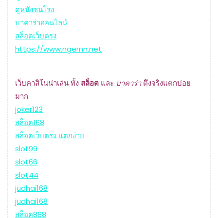
ดูหนังชนโรง
บาคาร่าออนไลน์
สล็อตเว็บตรง
https://www.ngernn.net
เว็บคาสิโนน่าเล่น ทั้ง
สล็อต
และ
บาคาร่า
ตึงจริงแตกบ่อย
มาก
joker123
สล็อต168
สล็อตเว็บตรง แตกง่าย
slot99
slot66
slot44
judhai168
judhai168
สล็อต888