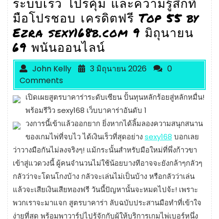
ระบบเร็ว โปรคุ้ม และความรู้สึกที่
มือโปรชอบ เครดิตฟรี Top 55 by
Ezra sexy168b.com 9 มิถุนายน
69 พนันออนไลน์
John Kelly
3 มิถุนายน 2026
0
Comments
เปิดเผยสูตรบาคาร่าระดับเซียน ปั้นทุนหลักร้อยสู่หลักหมื่น!
พร้อมรีวิว sexy168 เว็บบาคาร่าอันดับ 1
วงการนี้เข้าแล้วออกยาก ยิ่งหากได้ลิ้มลองความสนุกสนาน
ของเกมไพ่ที่จบไว ได้เงินเร็วที่สุดอย่าง
sexy168
บอกเลย
ว่าวางมือกันไม่ลงจริงๆ! แม้กระนั้นสำหรับมือใหม่ที่พึ่งก้าวขา
เข้าสู่แวดวงนี้ ผู้คนจำนวนไม่ใช้น้อยบางทีอาจจะยังกล้าๆกลัวๆ
กลัวว่าจะโดนโกงบ้าง กลัวจะเล่นไม่เป็นบ้าง หรือกลัวว่าเล่น
แล้วจะเสียเงินเสียทองฟรี วันนี้ปัญหานั้นจะหมดไปจ้ะ! เพราะ
พวกเราจะมาแจก สูตรบาคาร่า ลับฉบับประสานมือทำที่เข้าใจ
ง่ายที่สุด พร้อมพาวาร์ปไปรู้จักกับผู้ให้บริการเกมไพ่เบอร์หนึ่ง