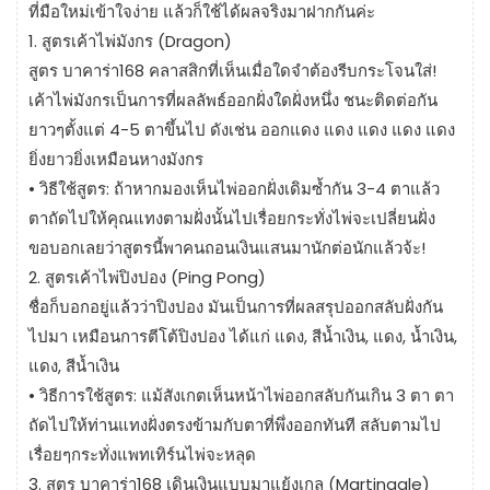
ที่มือใหม่เข้าใจง่าย แล้วก็ใช้ได้ผลจริงมาฝากกันค่ะ
1. สูตรเค้าไพ่มังกร (Dragon)
สูตร บาคาร่า168 คลาสสิกที่เห็นเมื่อใดจำต้องรีบกระโจนใส่!
เค้าไพ่มังกรเป็นการที่ผลลัพธ์ออกฝั่งใดฝั่งหนึ่ง ชนะติดต่อกัน
ยาวๆตั้งแต่ 4-5 ตาขึ้นไป ดังเช่น ออกแดง แดง แดง แดง แดง
ยิ่งยาวยิ่งเหมือนหางมังกร
• วิธีใช้สูตร: ถ้าหากมองเห็นไพ่ออกฝั่งเดิมซ้ำกัน 3-4 ตาแล้ว
ตาถัดไปให้คุณแทงตามฝั่งนั้นไปเรื่อยกระทั่งไพ่จะเปลี่ยนฝั่ง
ขอบอกเลยว่าสูตรนี้พาคนถอนเงินแสนมานักต่อนักแล้วจ้ะ!
2. สูตรเค้าไพ่ปิงปอง (Ping Pong)
ชื่อก็บอกอยู่แล้วว่าปิงปอง มันเป็นการที่ผลสรุปออกสลับฝั่งกัน
ไปมา เหมือนการตีโต้ปิงปอง ได้แก่ แดง, สีน้ำเงิน, แดง, น้ำเงิน,
แดง, สีน้ำเงิน
• วิธีการใช้สูตร: แม้สังเกตเห็นหน้าไพ่ออกสลับกันเกิน 3 ตา ตา
ถัดไปให้ท่านแทงฝั่งตรงข้ามกับตาที่พึ่งออกทันที สลับตามไป
เรื่อยๆกระทั่งแพทเทิร์นไพ่จะหลุด
3. สูตร บาคาร่า168 เดินเงินแบบมาแย้งเกล (Martingale)