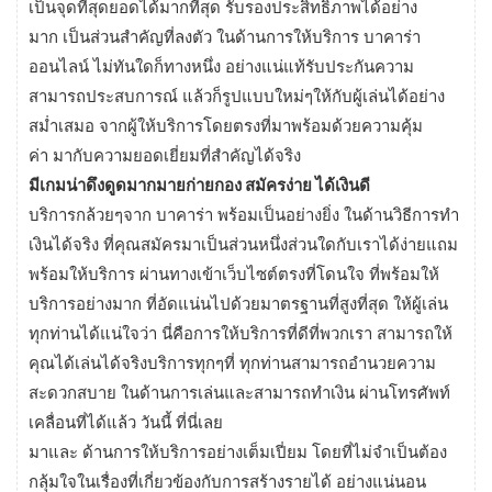
เป็นจุดที่สุดยอดได้มากที่สุด รับรองประสิทธิภาพได้อย่าง
มาก เป็นส่วนสำคัญที่ลงตัว ในด้านการให้บริการ บาคาร่า
ออนไลน์ ไม่ทันใดก็ทางหนึ่ง อย่างแน่แท้รับประกันความ
สามารถประสบการณ์ แล้วก็รูปแบบใหม่ๆให้กับผู้เล่นได้อย่าง
สม่ำเสมอ จากผู้ให้บริการโดยตรงที่มาพร้อมด้วยความคุ้ม
ค่า มากับความยอดเยี่ยมที่สำคัญได้จริง
มีเกมน่าดึงดูดมากมายก่ายกอง สมัครง่าย ได้เงินดี
บริการกล้วยๆจาก บาคาร่า พร้อมเป็นอย่างยิ่ง ในด้านวิธีการทำ
เงินได้จริง ที่คุณสมัครมาเป็นส่วนหนึ่งส่วนใดกับเราได้ง่ายแถม
พร้อมให้บริการ ผ่านทางเข้าเว็บไซต์ตรงที่โดนใจ ที่พร้อมให้
บริการอย่างมาก ที่อัดแน่นไปด้วยมาตรฐานที่สูงที่สุด ให้ผู้เล่น
ทุกท่านได้แน่ใจว่า นี่คือการให้บริการที่ดีที่พวกเรา สามารถให้
คุณได้เล่นได้จริงบริการทุกๆที่ ทุกท่านสามารถอำนวยความ
สะดวกสบาย ในด้านการเล่นและสามารถทำเงิน ผ่านโทรศัพท์
เคลื่อนที่ได้แล้ว วันนี้ ที่นี่เลย
มาและ ด้านการให้บริการอย่างเต็มเปี่ยม โดยที่ไม่จำเป็นต้อง
กลุ้มใจในเรื่องที่เกี่ยวข้องกับการสร้างรายได้ อย่างแน่นอน