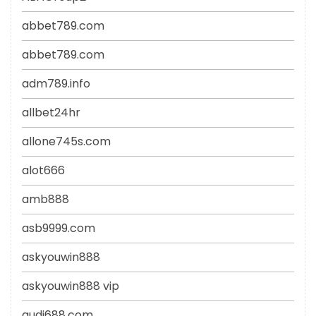
abbet789.com
abbet789.com
adm789.info
allbet24hr
allone745s.com
alot666
amb888
asb9999.com
askyouwin888
askyouwin888 vip
audi688.com