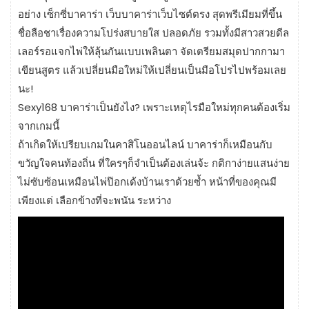
อย่าง เซ็กซี่บาคาร่า เว็บบาคาร่าเว็บไซต์ตรง สุดพรีเมียมที่ขึ้น
ชื่อลือชาเรื่องความโปร่งสบายใส ปลอดภัย รวมทั้งมีสาวสวยดีล
เลอร์รอแจกไพ่ให้ลุ้นกันแบบเพลินตา จัดเตรียมสมุดปากกามา
เขียนสูตร แล้วเปลี่ยนมือใหม่ให้เปลี่ยนเป็นมือโปรไปพร้อมเลย
นะ!
Sexy168 บาคาร่าเป็นยังไง? เพราะเหตุไรมือใหม่ทุกคนต้องเริ่ม
จากเกมนี้
ถ้าเกิดให้เปรียบเกมในคาสิโนออนไลน์ บาคาร่าก็เหมือนกับ
ขวัญใจคนท้องถิ่น ที่ใครๆก็จำเป็นต้องเล่นจ้ะ กติกาง่ายแสนง่าย
ไม่ซับซ้อนเหมือนไพ่ป๊อกเด้งบ้านเราด้วยซ้ำ หน้าที่ของคุณมี
เพียงแต่ เลือกข้างที่จะพนัน ระหว่าง