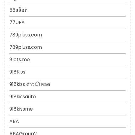
55สล็อต
77UFA
789pluss.com
789pluss.com
8lots.me
918Kiss
918kiss ดาวน์โหลด
918kissauto
918kissme
ABA
ABAGroup2