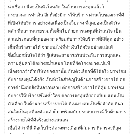
น่าเชื่อว่า นี่จะเป็นหัวใจหลัก ในด้านการลงทุนแล้วก็
กระบวนการทำเงิน อีกทั้งยังมีการให้บริการ ผ่านเว็บของเราที่ดี
ที่เปิดให้บริการ อย่างต่อเนื่องเป็นเว็บตรง ที่สุดยอดเป็นหัวใจ
หลัก ที่หลากหลายรวมทั้งเต็มไปด้วยการลงทุนที่น่าสนใจ เป็น
ส่วนประกอบที่สุดยอด มาพร้อมกับการให้บริการที่ดีที่สุด อย่าง
เต็มที่สร้างรายได้ จากเกมไพ่ที่ทำเงินได้จริง อย่างแน่แท้
ซึ่งมั่นอกมั่นใจได้ว่า ผู้เล่นจะสามารถรับประกัน การสนุกและ
ความคุ้มค่าได้อย่างสม่ำเสมอ โดยที่ผิดโกงอย่างแน่แท้
เนื่องจากว่าตัวบริษัทของเรานั้น เป็นตัวเลือกที่ดีได้จริง มาพร้อม
กับการลงทุนได้จริง เป็นหัวใจสำคัญในด้านการสร้างรายได้ ต่อ
การคำนึงต่อสิ่งที่หลากหลาย ต่อการสร้างรายได้ที่คุ้ม มาพร้อม
กับการให้บริการที่ไม่ซ้ำใคร ต่อการลงทุนที่ยอดเยี่ยม แถมเป็น
ตัวเลือก ในด้านการสร้างรายได้ ที่เหมาะสมเป็นข้อสำคัญที่น่า
สนใจเป็นจุดที่ลงตัว แล้วก็มาพร้อมกับประสบการณ์ ในด้านการ
สร้างรายได้ที่ดีจริงอย่างแน่นอน
เชื่อได้ว่า ที่นี่ คือเว็บไซต์ตรงทางเลือกที่สมควร ที่ควรจะที่สุด