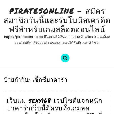
Skip
PIRATESONLINE – สมัคร
to
content
สมาชิกวันนี้และรับโบนัสเครดิต
ฟรีสำหรับเกมสล็อตออนไลน์
https://piratesonline.co มีโอกาสได้เงินมากกว่า 10 ล้านกับการเล่นสล็อต
ออนไลน์ที่คาสิโนออนไลน์ของเรา ถอนได้ทันทีตลอด 24 ชม.
ป้ายกำกับ:
เซ็กซี่บาคาร่า
เว็บแม่ sexy168 เวปไซต์แจกหนัก
บาคาร่าเว็บนี้มีครบทั้งเกมสด