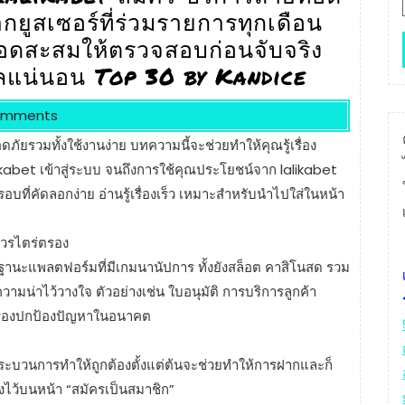
กยูสเซอร์ที่ร่วมรายการทุกเดือน
อดสะสมให้ตรวจสอบก่อนจับจริง
ผลแน่นอน Top 30 by Kandice
omments
รวมทั้งใช้งานง่าย บทความนี้จะช่วยทำให้คุณรู้เรื่อง
ikabet เข้าสู่ระบบ จนถึงการใช้คุณประโยชน์จาก lalikabet
อบที่คัดลอกง่าย อ่านรู้เรื่องเร็ว เหมาะสำหรับนำไปใส่ในหน้า
ควรไตร่ตรอง
นฐานะแพลตฟอร์มที่มีเกมนานัปการ ทั้งยังสล็อต คาสิโนสด รวม
ความน่าไว้วางใจ ตัวอย่างเช่น ใบอนุมัติ การบริการลูกค้า
ุ้มครองปกป้องปัญหาในอนาคต
นกระบวนการทำให้ถูกต้องตั้งแต่ต้นจะช่วยทำให้การฝากและก็
งไว้บนหน้า “สมัครเป็นสมาชิก”