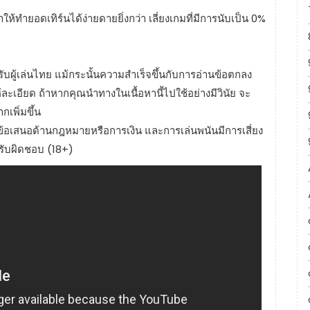
ให้ทำยอดเทิร์นได้ง่ายดายยิ่งกว่า เลี่ยงเกมที่มีการนับเป็น 0%
ับผู้เล่นไทย แม้กระนั้นความสำเร็จขึ้นกับการอ่านข้อตกลง
ะเอียด ถ้าหากคุณนำทางในเนื้อหานี้ไปใช้อย่างมีวินัย จะ
กเพิ่มขึ้น
ใช่ข้อเสนอด้านกฎหมายหรือการเงิน และการเล่นพนันมีการเสี่ยง
รับผิดชอบ (18+)