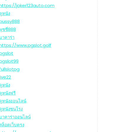
https://joker123auto.com
ดูหนัง
pussy888
พุซซี่888
บาคาร่า
https://www.pgslot.golf
pgslot
pgslot99
fullslotpg
live22
ดูหนัง
ดูหนังฟรี
ดูหนังออนไลน์
ดูหนังชนโรง
บาคาร่าออนไลน์
สล็อตเว็บตรง