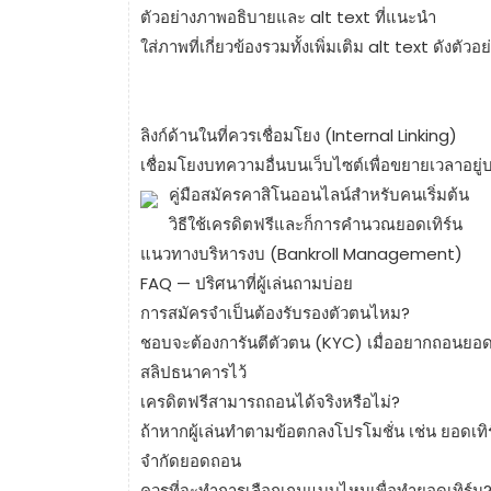
ตัวอย่างภาพอธิบายและ alt text ที่แนะนำ
ใส่ภาพที่เกี่ยวข้องรวมทั้งเพิ่มเติม alt text ดังตัวอ
ลิงก์ด้านในที่ควรเชื่อมโยง (Internal Linking)
เชื่อมโยงบทความอื่นบนเว็บไซต์เพื่อขยายเวลาอยู
คู่มือสมัครคาสิโนออนไลน์สำหรับคนเริ่มต้น
วิธีใช้เครดิตฟรีและก็การคำนวณยอดเทิร์น
แนวทางบริหารงบ (Bankroll Management)
FAQ — ปริศนาที่ผู้เล่นถามบ่อย
การสมัครจำเป็นต้องรับรองตัวตนไหม?
ชอบจะต้องการันตีตัวตน (KYC) เมื่ออยากถอนยอด
สลิปธนาคารไว้
เครดิตฟรีสามารถถอนได้จริงหรือไม่?
ถ้าหากผู้เล่นทำตามข้อตกลงโปรโมชั่น เช่น ยอดเ
จำกัดยอดถอน
ควรที่จะทำการเลือกเกมแบบไหนเพื่อทำยอดเทิร์น