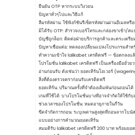
ยืนยัน OTP หากระบบวิงวอน
ปัญหาทั่วๆไปและวิธีแก้
ลืมรหัสผ่าน: ใช้ฟังก์ชันรีเซ็ตรหัสผ่านผ่านอีเมลหรื
มิได้รับ OTP: สำรวจเบอร์โทรและกล่องขาเข้า/ส
บัญชีถูกล็อก: ติดต่อฝ่ายบริการลูกค้าและตระเตรี
ปัญหาเชื่อมต่อ: ทดลองเปลี่ยนแปลงโปรแกรมสำหรับเ
ทำความเข้าใจ lalikabet เครดิตฟรี — ข้อตกลงแ
โปรโมชั่น lalikabet เครดิตฟรี เป็นเครื่องมือยั่วยวนใ
อ่านก่อนรับ ดังเช่นว่า ยอดเทิร์นโอเวอร์ (wage
สิ่งที่ต้องตรวจตราก่อนรับเครดิตฟรี
ยอดเทิร์น: ปริมาณครั้งที่จำต้องเดิมพันก่อนถอนได้ 
เกมที่ใช้ได้: บางโปรโมชั่นบางทีอาจจำกัดให้ใช้กับส
ช่วงเวลาของโปรโมชั่น: หมดอายุภายในกี่วัน
ขีดจำกัดการถอน: ระบุเพดานสูงสุดที่ถอนจากโบนัส
แบบอย่างการคำนวณยอดเทิร์น
สมมติรับ lalikabet เครดิตฟรี 200 บาท พร้อมยอดเ