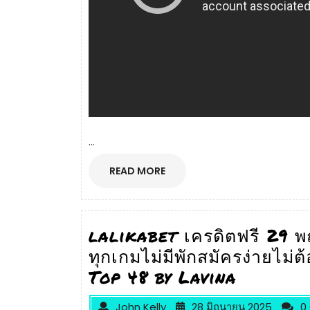
…
READ
READ MORE
MORE
lalikabet เครดิตฟรี 29 
ทุกเกมไม่มีพักสมัครง่ายไม่ต
Top 48 by Lavina
John Kelly
28 มิถุนายน 2025
0