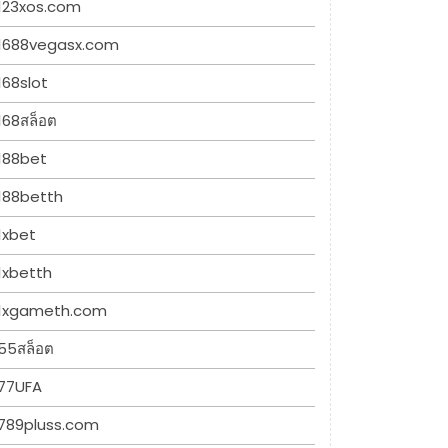
123xos.com
1688vegasx.com
168slot
168สล็อต
188bet
188betth
1xbet
1xbetth
1xgameth.com
55สล็อต
77UFA
789pluss.com