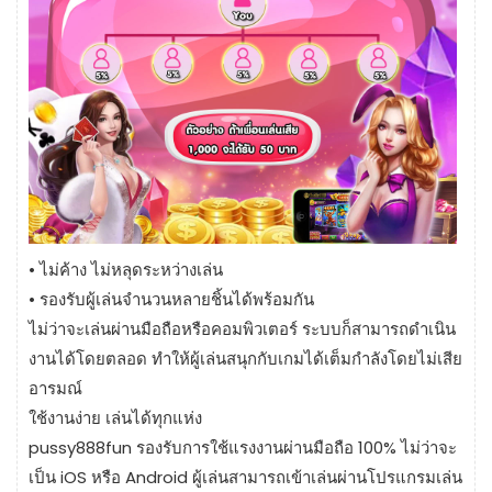
• ไม่ค้าง ไม่หลุดระหว่างเล่น
• รองรับผู้เล่นจำนวนหลายชิ้นได้พร้อมกัน
ไม่ว่าจะเล่นผ่านมือถือหรือคอมพิวเตอร์ ระบบก็สามารถดำเนิน
งานได้โดยตลอด ทำให้ผู้เล่นสนุกกับเกมได้เต็มกำลังโดยไม่เสีย
อารมณ์
ใช้งานง่าย เล่นได้ทุกแห่ง
pussy888fun รองรับการใช้แรงงานผ่านมือถือ 100% ไม่ว่าจะ
เป็น iOS หรือ Android ผู้เล่นสามารถเข้าเล่นผ่านโปรแกรมเล่น