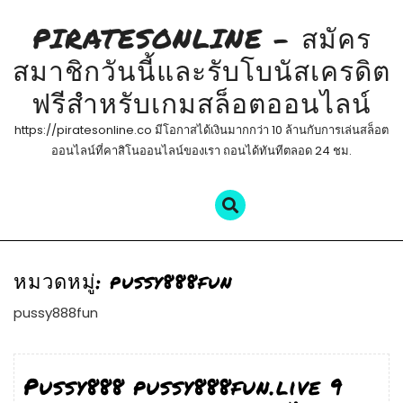
Skip
PIRATESONLINE – สมัคร
to
content
สมาชิกวันนี้และรับโบนัสเครดิต
ฟรีสำหรับเกมสล็อตออนไลน์
https://piratesonline.co มีโอกาสได้เงินมากกว่า 10 ล้านกับการเล่นสล็อต
ออนไลน์ที่คาสิโนออนไลน์ของเรา ถอนได้ทันทีตลอด 24 ชม.
หมวดหมู่:
pussy888fun
pussy888fun
Pussy888 pussy888fun.live 9