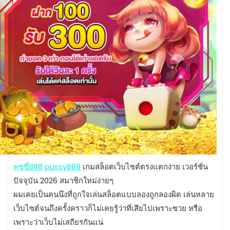
พุซซี่888
pussy888
เกมสล็อตเว็บไซต์ตรงแตกง่าย เวอร์ชั่น
ปัจจุบัน 2026 สมาชิกใหม่ง่ายๆ
ผมเคยเป็นคนนึงที่ถูกใจเล่นสล็อตแบบลองถูกลองผิด เล่นหลาย
เว็บไซต์จนถึงครั้งคราวก็ไม่เคยรู้ว่าที่เสียไปเพราะซวย หรือ
เพราะว่าเว็บไม่เสถียรกันแน่