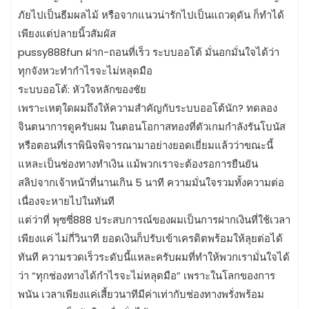
ภัยไปเป็นธีมผลไม้ หรือจากแนวน่ารักไปเป็นแถวดุดัน ก็ทำได้
เพียงแต่ปลายนิ้วสัมผัส
pussy888fun ฝาก-ถอนที่เร็ว ระบบออโต้ มั่นอกมั่นใจได้ว่า
ทุกจังหวะทำกำไรจะไม่หลุดมือ
ระบบออโต้: หัวใจหลักของชัย
เพราะเหตุใดผมถึงให้ความสำคัญกับระบบออโต้นัก? ทดลอง
จินตนาการดูครับผม ในตอนโอกาสทองที่ตัวเกมกำลังรันโบนัส
หรือตอนที่เราพินิจพิจารณามาอย่างยอดเยี่ยมแล้วว่าขณะนี้
แหละเป็นช่องทางทำเงิน แม้พวกเราจะต้องรอการยืนยัน
สลิปจากเจ้าหน้าที่นานเกิน 5 นาที ความมั่นใจรวมทั้งความต่อ
เนื่องจะหายไปในทันที
แต่ว่าที่ พุซซี่888 ประสบการณ์ของผมเป็นการฝากเงินที่ใช้เวลา
เพียงแค่ ไม่กี่วินาที ยอดเงินก็ปรับเข้าเครดิตพร้อมให้ลุยต่อได้
ทันที ความรวดเร็วระดับนี้แหละครับผมที่ทำให้พวกเรามั่นใจได้
ว่า “ทุกช่องทางได้กำไรจะไม่หลุดมือ” เพราะในโลกของการ
พนัน เวลาเพียงแค่เสี้ยวนาทีมีค่าเท่ากับช่องทางพรั่งพร้อม