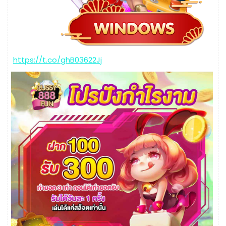
https://t.co/ghB03622Jj