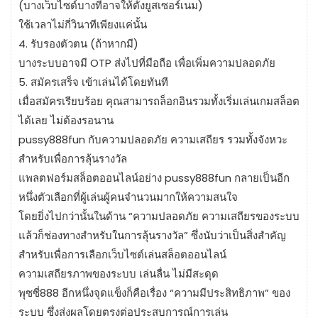
(บางเว็บไซต์บางทีอาจให้ตั้งยูสเซอร์เนม)
ใช้เวลาไม่กี่วินาทีเพียงแค่นั้น
4. รับรองตัวตน (ถ้าหากมี)
บางระบบอาจมี OTP ส่งไปที่มือถือ เพื่อเพิ่มความปลอดภัย
5. สมัครเสร็จ เข้าเล่นได้โดยทันที
เมื่อสมัครเรียบร้อย คุณสามารถล็อกอินรวมทั้งเริ่มเล่นเกมสล็อต
ได้เลย ไม่ต้องรอนาน
pussy888fun กับความปลอดภัย ความเสถียร รวมทั้งจังหวะ
สำหรับเพื่อการลุ้นรางวัล
แพลตฟอร์มสล็อตออนไลน์อย่าง pussy888fun กลายเป็นอีก
หนึ่งตัวเลือกที่ผู้เล่นผู้คนจำนวนมากให้ความสนใจ
โดยยิ่งไปกว่านั้นในด้าน “ความปลอดภัย ความเสถียรของระบบ
แล้วก็ช่องทางสำหรับในการลุ้นรางวัล” ซึ่งนับว่าเป็นสิ่งสำคัญ
สำหรับเพื่อการเลือกเว็บไซต์เล่นสล็อตออนไลน์
ความเสถียรภาพของระบบ เล่นลื่น ไม่มีสะดุด
พุซซี่888 อีกหนึ่งจุดแข็งก็คือเรื่อง “ความมีประสิทธิภาพ” ของ
ระบบ ซึ่งส่งผลโดยตรงต่อประสบการณ์การเล่น