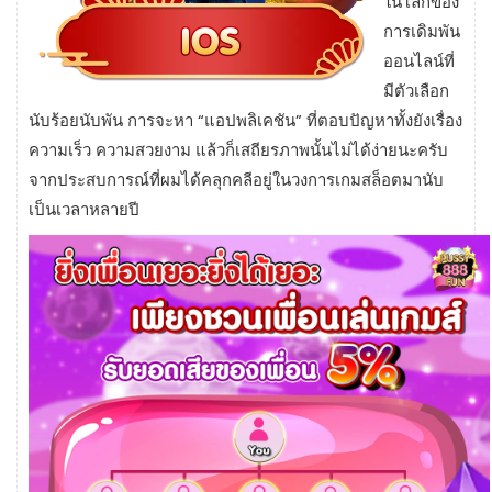
ในโลกของ
การเดิมพัน
ออนไลน์ที่
มีตัวเลือก
นับร้อยนับพัน การจะหา “แอปพลิเคชัน” ที่ตอบปัญหาทั้งยังเรื่อง
ความเร็ว ความสวยงาม แล้วก็เสถียรภาพนั้นไม่ได้ง่ายนะครับ
จากประสบการณ์ที่ผมได้คลุกคลีอยู่ในวงการเกมสล็อตมานับ
เป็นเวลาหลายปี