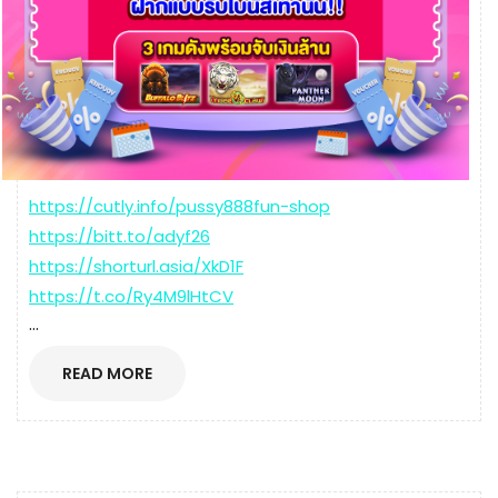
https://cutly.info/pussy888fun-shop
https://bitt.to/adyf26
https://shorturl.asia/XkD1F
https://t.co/Ry4M9lHtCV
…
READ
READ MORE
MORE