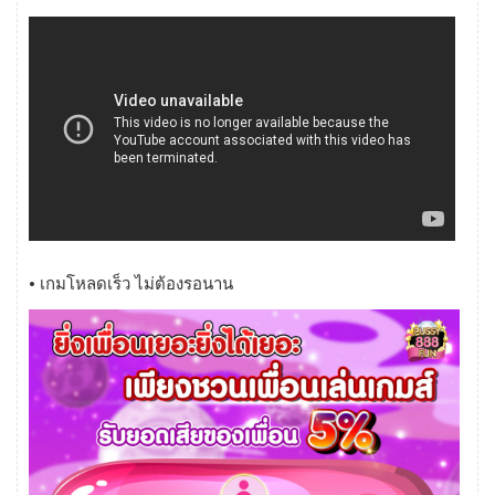
• เกมโหลดเร็ว ไม่ต้องรอนาน