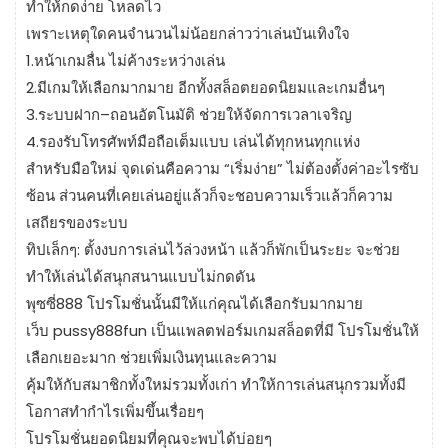
ทำให้กดง่าย โหลดไว
เพราะเหตุใดคนจำนวนไม่น้อยกล่าวว่าเล่นบันเทิงใจ
1.หน้าเกมลื่น ไม่ค้างระหว่างเล่น
2.มีเกมให้เลือกมากมาย อีกทั้งสล็อตยอดนิยมและเกมอื่นๆ
3.ระบบฝาก–ถอนอัตโนมัติ ช่วยให้จัดการเวลาเจริญ
4.รองรับโทรศัพท์มือถือเต็มแบบ เล่นได้ทุกหนทุกแห่ง
สำหรับมือใหม่ จุดเด่นคือความ “เริ่มง่าย” ไม่ต้องตั้งค่าอะไรซับ
ซ้อน ส่วนคนที่เคยเล่นอยู่แล้วก็จะชอบความเร็วแล้วก็ความ
เสถียรของระบบ
ทิปเล็กๆ: ตั้งงบการเล่นไว้ล่วงหน้า แล้วก็พักเป็นระยะ จะช่วย
ทำให้เล่นได้สนุกสนานแบบไม่กดดัน
พุซซี่888 โปรโมชั่นนั้นมีให้แก่คุณได้เลือกรับมากมาย
เว็บ pussy888fun เป็นแพลตฟอร์มเกมสล็อตที่มี โปรโมชั่นให้
เลือกเยอะมาก ช่วยเพิ่มเงินทุนและความ
คุ้มให้กับสมาชิกทั้งใหม่รวมทั้งเก่า ทำให้การเล่นสนุกรวมทั้งมี
โอกาสทำกำไรเพิ่มขึ้นเรื่อยๆ
โปรโมชั่นยอดนิยมที่คุณจะพบได้บ่อยๆ