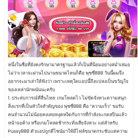
หนึ่งในชื่อที่ยังคงรักษามาตรฐานแล้วก็เป็นที่นิยมอย่างสม่ำเสมอ
ไม่ว่าเวลาจะผ่านไปนานขนาดไหนก็คือ พุซซี่888 วันนี้ผมจึง
อยากจะมาเล่าให้ฟังว่า เพราะเหตุใดแอปนี้ถึงแปลงเป็นขวัญใจ
ของเหล่านักพนันนะครับ
1. ประสบการณ์ที่ลื่นไหล: เกมโหลดไว ไม่ขัดจังหวะความสนุก
สิ่งแรกที่เป็นหัวใจสำคัญของ พุซซี่888 คือ “ความเร็ว” ขอรับ
คนจำนวนไม่น้อยคงเคยหงุดหงิดกับการที่กำลังจะกดสปินแล้ว
หน้าจอค้าง หรือเกมโหลดช้ากระทั่งเสียจังหวะ แต่สำหรับ
Pussy888 ตัวแอปถูกดีไซน์มาให้มีไฟล์ขนาดกระชับแต่ความ