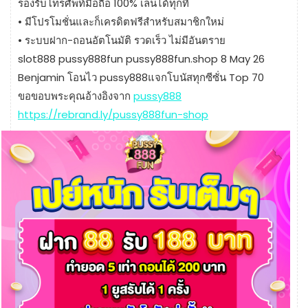
รองรับโทรศัพท์มือถือ 100% เล่นได้ทุกที่
• มีโปรโมชั่นและก็เครดิตฟรีสำหรับสมาชิกใหม่
• ระบบฝาก-ถอนอัตโนมัติ รวดเร็ว ไม่มีอันตราย
slot888 pussy888fun pussy888fun.shop 8 May 26
Benjamin โอนไว pussy888แจกโบนัสทุกซีซั่น Top 70
ขอขอบพระคุณอ้างอิงจาก
pussy888
https://rebrand.ly/pussy888fun-shop