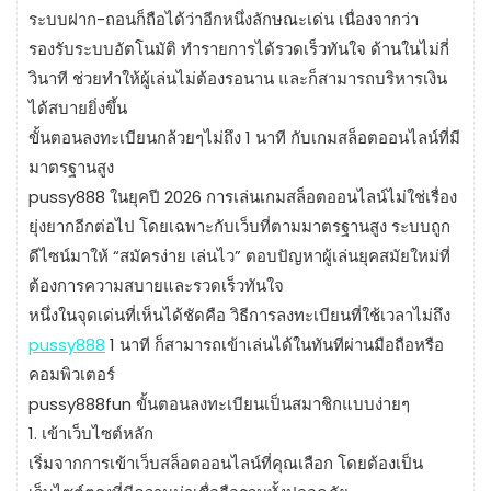
ระบบฝาก-ถอนก็ถือได้ว่าอีกหนึ่งลักษณะเด่น เนื่องจากว่า
รองรับระบบอัตโนมัติ ทำรายการได้รวดเร็วทันใจ ด้านในไม่กี่
วินาที ช่วยทำให้ผู้เล่นไม่ต้องรอนาน และก็สามารถบริหารเงิน
ได้สบายยิ่งขึ้น
ขั้นตอนลงทะเบียนกล้วยๆไม่ถึง 1 นาที กับเกมสล็อตออนไลน์ที่มี
มาตรฐานสูง
pussy888 ในยุคปี 2026 การเล่นเกมสล็อตออนไลน์ไม่ใช่เรื่อง
ยุ่งยากอีกต่อไป โดยเฉพาะกับเว็บที่ตามมาตรฐานสูง ระบบถูก
ดีไซน์มาให้ “สมัครง่าย เล่นไว” ตอบปัญหาผู้เล่นยุคสมัยใหม่ที่
ต้องการความสบายและรวดเร็วทันใจ
หนึ่งในจุดเด่นที่เห็นได้ชัดคือ วิธีการลงทะเบียนที่ใช้เวลาไม่ถึง
pussy888
1 นาที ก็สามารถเข้าเล่นได้ในทันทีผ่านมือถือหรือ
คอมพิวเตอร์
pussy888fun ขั้นตอนลงทะเบียนเป็นสมาชิกแบบง่ายๆ
1. เข้าเว็บไซต์หลัก
เริ่มจากการเข้าเว็บสล็อตออนไลน์ที่คุณเลือก โดยต้องเป็น