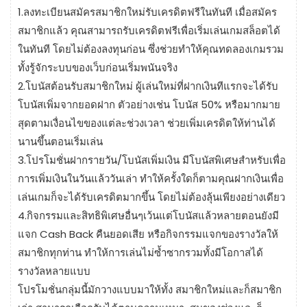
1.ลงทะเบียนสมัครสมาชิกใหม่รับเครดิตฟรีในทันที เมื่อสมัคร
สมาชิกแล้ว คุณสามารถรับเครดิตฟรีเพื่อเริ่มเล่นเกมสล็อตได้
ในทันที โดยไม่ต้องลงทุนก่อน ซึ่งช่วยทำให้คุณทดลองเกมรวม
ทั้งรู้จักระบบของเว็บก่อนเริ่มพนันจริง
2.โบนัสต้อนรับสมาชิกใหม่ ผู้เล่นใหม่ที่ฝากเงินทีแรกจะได้รับ
โบนัสเพิ่มจากยอดฝาก ตัวอย่างเช่น โบนัส 50% หรือมากมาย
สุดตามเงื่อนไขของแต่ละช่วงเวลา ช่วยเพิ่มเครดิตให้ท่านได้
นานขึ้นตอนเริ่มเล่น
3.โปรโมชั่นฝากรายวัน/โบนัสเพิ่มเงิน มีโบนัสพิเศษสำหรับเพื่อ
การเพิ่มเงินในวันแล้ววันเล่า ทำให้ครั้งใดก็ตามคุณฝากเงินเพื่อ
เล่นเกมก็จะได้รับเครดิตมากขึ้น โดยไม่ต้องลุ้นเพียงอย่างเดียว
4.กิจกรรมและสิทธิพิเศษอื่นๆเว้นแต่โบนัสแล้วหลายตอนยังมี
แจก Cash Back คืนยอดเสีย หรือกิจกรรมแจกของรางวัลให้
สมาชิกทุกท่าน ทำให้การเล่นไม่ซ้ำซากรวมทั้งมีโอกาสได้
รางวัลหลายแบบ
โปรโมชั่นกลุ่มนี้มักวางแบบมาให้ทั้ง สมาชิกใหม่และก็สมาชิก