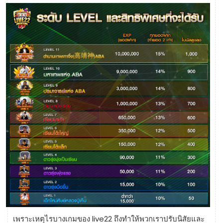
เพราะเหตุไรบางเกมของ live22 ถึงทำให้พวกเราปรับนิสัยและ