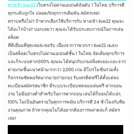
ทางเข้า live22
เว็บตรงไม่ผ่านเอเย่นต์อันดับ 1 ในไทย บริการดี
ทุกระดับถูกใจ ปลอดภัยทุกการเดิมพัน สมัครเลย!
ทราบหรือไม่? ถ้าหากเลือกใช้บริการกับ ทางเข้า live22 คุณจะ
ได้อะไรบ้าง? บอกเลยว่า คุณจะได้รับประสบการณ์ในการเล่น
สล็อต
ที่ดีเยี่ยมที่สุดเลยล่ะขอรับ เนื่องจากว่าพวกเรา live22 auto
เป็นสล็อตเว็บตรงไม่ผ่านเอเย่นต์ชั้น 1 ในไทย จัดเต็มทุกบริการ
และก็ระบบต่างๆ100% คุณจะได้สนุกกับเกมสล็อตเยอะแยะจาก
ค่ายเกมชั้นแนวหน้ามากกว่า 2,000 เกม มีโปรโมชั่นรวมทั้ง
กิจกรรมซัพพอร์ตมากมายก่ายกอง รับเครดิตฟรีได้ตั้งแต่ลง
ทะเบียนสมัครสมาชิก มีระบบระเบียบทดลองเล่นฟรี ฝากถอน
ง่าย ไม่มีอย่างต่ำสำหรับในการฝากถอน เล่นได้ก็ถอนได้แน่ๆ
100% ไม่เป็นอันตรายในทุกการพนัน บริการดี 24 ชั่วโมงกับทีม
งานคุณภาพ ถ้าหากคุณไม่ได้อยากต้องการพลาดล่ะก็ สมัคร
เลย!