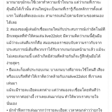
มากมายๆมักจะใช้เวลาทำความเข้าใจนาน แต่ว่าเกมที่เราจะ
คุ้นมือได้เร็วนั้น ส่วนใหญ่จะเป็นเกมที่เรารู้เรื่องหลักการตั้งแต่
แรก ไม่ต้องคิดเยอะแยะ สามารถเล่นไปตามจังหวะของตนเอง
ได้เลย
2. สมองของผู้เล่นมักเชื่อมเกมใหม่กับประสบการณ์เก่าอัตโนมัติ
อีกเหตุผลที่ทำให้คนเล่น live22slot มีความคิดว่าเกมนี้คุ้นมือ
แม้ว่าจะเล่นทีแรกก็คือ สมองของเราชอบจับความราวกับจาก
ประสบการณ์เดิมที่พวกเราได้รับจากเกมก่อนหน้ามาแล้ว แม้จะ
ไม่เคยเล่นเกมนี้ แต่ถ้าเกิดมีส่วนที่คล้ายกันก็จะรู้สึกคุ้นมือได้
ง่ายสุดๆ
• ธีมและก็องค์ประกอบเกม: บางเกมบางทีอาจจะใช้โทนสี เสียง
หรือแบบรีลที่ทำให้เราคิดว่าคล้ายกับเกมlive22slot ที่เราเคย
เล่นมา
แม้จะมีรายละเอียดแตกต่าง แต่ว่าสมองจะเชื่อมโดยทันทีว่า
บรรยากาศอย่างงี้ เราเคยเล่นมาก่อน ทำให้พวกเราสบายใจ
นั่นเอง
• มักจำฟีลการเล่นมากกว่ารายละเอียด: เวลาคนกล่าวว่าถูกใจ