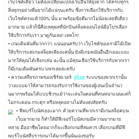
เว็บไซต์เดียว ไม่ต้องเปลี่ยนแปลงเว็บอื่นให้ยุ่งยาก ได้ครบทุกๆ
สิ่งทุกๆอย่างที่อยากได้แน่ๆนะครับ ซึ่งการเลือกใช้บริการกับ
เว็บไซต์ตรงแท้ 100% นั้น มาพร้อมข้อดีมากไม่น้อยเลยทีเดียว
มากมาย แล้วก็นี่คือเหตุผลที่นักปั่นสล็อตออนไลน์มือโปรเลือก
ใช้บริการกับเรา มาดูกันเลย! เลทโก!
• เกมเดิมพันที่มากกว่า: แน่นอนครับว่า เว็บไซต์ของเรามิได้เปิด
ให้บริการแต่เกมสล็อตเพียงแค่นั้น ยังมีเกมพนันอื่นอีกเยอะแยะ
มากให้คุณได้เลือกเล่น ฉะนั้น แม้คุณเลือกใช้บริการกับพวกเรา
ก็มีเกมเดิมพันครบวงจรเลยล่ะครับ
• ความเสถียรภาพของเซิร์ฟเวอร์:
สล็อต
ระบบของพวกเรานั้น
วางแบบมาให้สามารถรองรับการใช้งานของผู้เล่นเป็นจำนว
นมากๆพร้อมได้แบบชิวๆแม้ว่าจะเล่นในตอนที่คนหนาแน่นแต่ก็
ไม่กระดอน กระตุก หรือหลุดอย่างไม่ต้องสงสัยครับ
• ฟีพบร์โบนัสเยอะมาก: ด้วยความที่พวกเรามีเกมสล็อตบน
เว็บมากมาย ก็ทำให้มีฟีเจอร์โบนัสเกมมีความมากมาย
หลาย มืออาชีพโดยมากก็จะเลือกเกมที่สมควร เลือกเกมที่มีฟี
พบร์โบนัสที่ปรารถนาได้มากขึ้นนั่นเองขอรับ