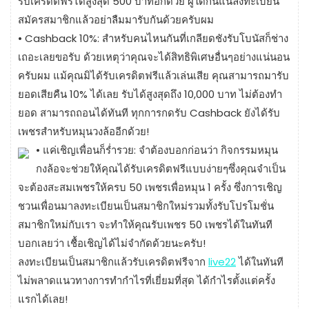
รับเครดิตฟรีได้สูงสุด 500 บาทอีกด้วย ผู้ใดกันแน่ลงทะเบียน
สมัครสมาชิกแล้วอย่าลืมมารับกันด้วยครับผม
• Cashback 10%: สำหรับคนไหนกันที่เกลียดชังรับโบนัสก็ช่าง
เถอะเลยขอรับ ด้วยเหตุว่าคุณจะได้สิทธิพิเศษอื่นๆอย่างแน่นอน
ครับผม แม้คุณมิได้รับเครดิตฟรีแล้วเล่นเสีย คุณสามารถมารับ
ยอดเสียคืน 10% ได้เลย รับได้สูงสุดถึง 10,000 บาท ไม่ต้องทำ
ยอด สามารถถอนได้ทันที ทุกการกดรับ Cashback ยังได้รับ
เพชรสำหรับหมุนวงล้ออีกด้วย!
• แค่เชิญเพื่อนก็ร่ำรวย: จำต้องบอกก่อนว่า กิจกรรมหมุน
กงล้อจะช่วยให้คุณได้รับเครดิตฟรีแบบง่ายๆซึ่งคุณจำเป็น
จะต้องสะสมเพชรให้ครบ 50 เพชรเพื่อหมุน 1 ครั้ง ซึ่งการเชิญ
ชวนเพื่อนมาลงทะเบียนเป็นสมาชิกใหม่รวมทั้งรับโปรโมชั่น
สมาชิกใหม่กับเรา จะทำให้คุณรับเพชร 50 เพชรได้ในทันที
บอกเลยว่า เชื้อเชิญได้ไม่จำกัดด้วยนะครับ!
ลงทะเบียนเป็นสมาชิกแล้วรับเครดิตฟรีจาก
live22
ได้ในทันที
ไม่พลาดแนวทางการทำกำไรที่เยี่ยมที่สุด ได้กำไรตั้งแต่ครั้ง
แรกได้เลย!