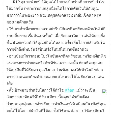
RTP สูง จะช่วยทำให้คุณได้โอกาสสำหรับเพื่อการทำกำไร
ได้มากขึ้น เพราะว่าเกมกลุ่มนี้จะได้โอกาสคืนเงินให้กับคุณ
มากกว่าในระยะยาว ด้วยเหตุผลดังกล่าว อย่าลืมเช็คค่า RTP
ของเกมด้วยครับ
• ใช้เบทต่ำเพื่อขยายเวลา: อย่ารีบใช้เครดิตฟรีหมดด้านในไม่กี่
รอบเด็ดขาด เริ่มต้นเบทขั้นต่ำเพื่อยืดเวลาในการเล่นให้มากยิ่ง
ขึ้น มันจะช่วยทำให้คุณสปินได้หลายครั้ง เพิ่มโอกาสสำหรับใน
การเข้าถึงฟีพบร์ฟรีสปินหรือโบนัสได้มากขึ้นอีกด้วย
• อ่านข้อแม้การถอน: โปรโมชั่นเครดิตฟรีชอบมาพร้อมเงื่อนไข
แนวทางการทำยอดหรือทำเทิร์น เพราะฉะนั้น ก่อนที่จะคุณจะ
ใช้เครดิตที่ได้รับมา คุณจึงควรอ่านข้อตกลงให้เข้าใจเสียก่อน
ทราบว่าตนเองต้องทำยอดมากแค่ไหนจะได้ไม่สับสนเวลาเล่น
จริง
• ตั้งเป้าหมายสำหรับในการได้กำไร:
สล็อต
แม้ว่าจะเป็น
เงินจากเครดิตฟรีที่ได้รับ แม้กระนั้นคุณก็จำเป็นต้อง
กำหนดจุดมุ่งหมายสำหรับการทำเงินเอาไว้เหมือนกัน เพื่อที่คุณ
จะได้ได้โอกาสนำเงินที่ได้ออกไปใช้ตามต้องการ ใช้เครดิตฟรี