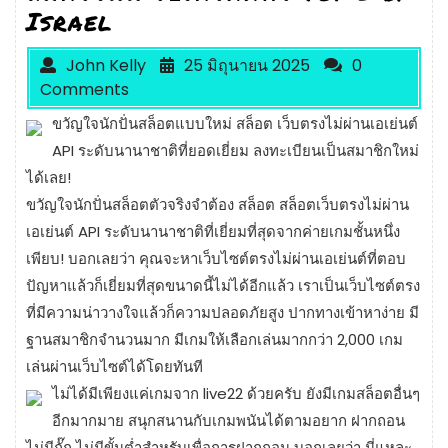
Israel
John Kelly
25 มิถุนายน 2025
0
Comments
ขวัญใจนักปั่นสล็อตแบบใหม่ สล็อต เว็บตรงไม่ผ่านเอเย่นต์
API ระดับนานาชาติที่ยอดเยี่ยม ลงทะเบียนเป็นสมาชิกใหม่
ได้เลย!
ขวัญใจนักปั่นสล็อตตัวจริงจำต้อง สล็อต สล็อตเว็บตรงไม่ผ่าน
เอเย่นต์ API ระดับนานาชาติที่เยี่ยมที่สุดจากค่ายเกมชั้นหนึ่ง
เพียบ! บอกเลยว่า คุณจะหาเว็บไซต์ตรงไม่ผ่านเอเย่นต์ที่ตอบ
ปัญหาแล้วก็เยี่ยมที่สุดขนาดนี้ไม่ได้อีกแล้ว เราเป็นเว็บไซต์ตรง
ที่มีความน่าวางใจแล้วก็ความปลอดภัยสูง ปากทางเข้าหาง่าย มี
ฐานสมาชิกจำนวนมาก มีเกมให้เลือกเล่นมากกว่า 2,000 เกม
เล่นผ่านเว็บไซต์ได้โดยทันที
ไม่ได้มีเพียงแค่เกมจาก live22 ด้วยครับ ยังมีเกมสล็อตอื่นๆ
อีกมากมาย สนุกสนานกับเกมพนันได้ตามอยาก ฝากถอน
ไม่มีกั๊ก ไม่มีขั้นต่ำสำหรับเพื่อการฝากถอน บอกเลยว่า นี่แหละ