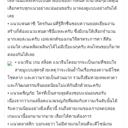
เหล่านี้นี่แหละครับเป็นคำตอบของการค้นหาเกมใหม่ๆมีให้คุณ
เลือกครบทุกแนวอย่างแน่นอนขอรับ มาลองดูแบบอย่างกันได้
เลย
• แนวแฟนตาซี: ใครกันแน่ที่รู้สึกชื่นชอบความยอดเยี่ยมงาน
สร้างก็ต้องแนวแฟนตาซีนี่แหละครับ ซึ่งมีเกมให้เลือกจำนวน
มากเลยล่ะนะครับ เอฟเฟกต์ของเกมวิจิตรตระการตา สีสัน
แจ่มใส เล่นเพลิดเพลินๆได้ไม่มีเบื่อแน่ๆครับ คนไหนชอบก็มาท
ดลองกันได้เลย
• แนวจีน: เกม สล็อต แนวจีนโดยมากจะเป็นเกมที่ชอบใจ
สายมูแบบสุดๆด้วยเหตุว่าจะเน้นย้ำในเรื่องของความมีโชค
โชคลาภ และความรวยเป็นส่วนมาก รวมถึงธีมทวยเทพเทวดา
และก็วัฒนธรรมจีนยอดนิยมไม่แพ้กันอีกด้วยนะครับ
• แนวเผชิญภัย: ใครที่เป็นสายลุยต้องชอบแน่นอนขอรับ
เนื่องจากว่าเกมสล็อตแนวผจญภัยที่ผสมกับความเร้นลับนั้นได้
รับความนิยมอย่างยิ่งเดี๋ยวนี้ จนถึงค่ายเกมของเราปลดปล่อย
เกมแนวนี้ออกมามากมาย เลือกได้ตามต้องการ
• แนวคลาสสิก: บอกเลยว่า ไม่มีค่ายเกมไหนที่จะดีไซน์เกม