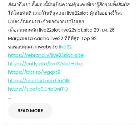
ส่งมาถึงเรา ทั้งผองนี้มันเป็นความคุ้นเคยที่เรารู้สึกรวมทั้งสัมผัส
ได้โดยทันที และก็ในที่สุดเกม live22slot คุ้นมืออย่างงี้ก็จะ
แปลงเป็นเกมประจำของพวกเราไปเลย
สล็อตแตกหนัก live22slot live22slot.site 29 ก.ค. 26
Margareta casino live22 ที่ดีที่สุด Top 92
ขอขอบคุณมากwebsite
live22
https://rebrand.ly/live22slot-site
https://cutly.info/live22slot-site
https://bitt.to/wgqxt9
https://shorturl.asia/JaQl8
https://t.co/b9C4pQnFFO
…
READ
READ MORE
MORE