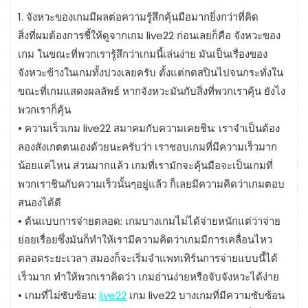
1. จังหวะของเกมมีผลต่อความรู้สึกคุ้นมือมากยิ่งกว่าที่คิด
สิ่งที่ผมต้องการชี้ให้ดูจากเกม live22 ก่อนเลยก็คือ จังหวะของ
เกม ในขณะที่พวกเรารู้สึกว่าเกมนี้เล่นง่าย มันเป็นเรื่องของ
จังหวะข้างในเกมทั้งปวงเลยครับ ตั้งแต่กดสปินไปจนกระทั่งใน
ขณะที่เกมแสดงผลลัพธ์ หากจังหวะมันกับสิ่งที่พวกเราคุ้น ยังไง
พวกเราก็คุ้น
• ความเร็วเกม live22 สมาคมกับความเคยชิน: เราจำเป็นต้อง
ลองสังเกตตนเองด้วยนะครับว่า เราชอบเกมที่มีความเร็วมาก
น้อยแค่ไหน ส่วนมากแล้ว เกมที่เรามักจะคุ้นมือจะเป็นเกมที่
พวกเราชินกับความเร็วนั้นๆอยู่แล้ว ก็เลยมีความคิดว่าเกมตอบ
สนองได้ดี
• ต้นแบบการจ่ายตลอด: เกมบางเกมไม่ได้จ่ายหนักแต่ว่าจ่าย
ย่อยเรื่อยซึ่งมันก็ทำให้เรามีความคิดว่าเกมมีการเคลื่อนไหว
ตลอดระยะเวลา สมองก็จะเริ่มจำแพทเทิร์นการจ่ายแบบนี้ได้
เร็วมาก ทำให้พวกเราคิดว่า เกมอ่านง่ายหรือจับจังหวะได้ง่าย
• เกมที่ไม่ซับซ้อน:
live22
เกม live22 บางเกมที่มีความซับซ้อน