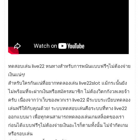
ทดสอบเล่น live22 หนทางสำหรับการพนันแบบฟรีๆไม่ต้องจ่าย
เงินแน่ๆ!
สำหรับใครกันแน่ที่อยากทดลองเล่น live22slot แม้กระนั้นยัง
ไม่พร้อมที่จะฝากเงินหรือสมัครสมาชิก ไม่ต้องวิตกกังวลเลยจ้า
ครับ เนื่องจากว่าเว็บของพวกเรา live22 มีระบบระเบียบทดลอง
เล่นฟรีให้กับคุณด้วย! ระบบทดสอบเล่นคือระบบที่ทาง live22
ออกแบบมา เพื่อทุกคนสามารถทดลองเล่นเกมสล็อตของเรา
ก่อนได้แบบฟรีๆไม่ต้องจ่ายเงินอะไรก็ตามทั้งนั้น ไม่จำกัดเกม
หรือรอบเล่น