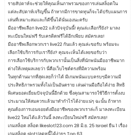
รายสัปดาห์จะช่วยให้คุณเห็นภาพรวมของการเล่นสล็อตใน
แต่ละสัปดาห์เจริญขึ้น ถ้าหากมีการขาดทุนก็จะได้ปรับแผนการ
เล่นที่เหมาะสมและก็ดีขึ้นได้นั่นเองนะครับ
มืออาชีพเลือก live22 แล้วปัจจุบันนี้! คุณล่ะเลือกรึยัง? มาลง
ทะเบียนใหม่ฟรี รับเครดิตฟรีได้อีกเพียบ สมัครเลย!
มืออาชีพเลือกพวกเรา live22 กันแล้ว คุณล่ะขอรับ พร้อมจะ
เลือกใช้บริการกับเรารึยัง? คุณจะเห็นได้เลยขอรับว่า
การเลือกใช้บริการกับพวกเรานั้นเป็นสิ่งที่นักพนันมืออาชีพมาก
ต่างให้เหตุผลเลยว่า นี่คือเว็บไซต์ตรงที่มีความพร้อม
ในทุกด้านมากที่สุดเลยก็ว่าได้ มีเกมพนันแบบครบๆมีความมี
ประสิทธิภาพรวมทั้งไม่เป็นอันตราย เล่นผ่านมือถือได้ง่าย สิทธิ
พิเศษยอดเยี่ยมปัจจุบันนี้อีกด้วย ซึ่งคุณสามารถใช้วิธีการตั้งงบ
ประมาณให้สมควรแล้วมาทำกำไรได้ง่ายแน่ๆ ฉะนั้น ถ้าหาก
คุณต้องการเอนจอยดังมืออาชีพของพวกเราล่ะก็ มาลงทะเบียน
live22 ใหม่ได้แล้ววันนี้ ลงทะเบียนใหม่ฟรี สมัครเลย!
เกมสล็อต สล็อต likeslot123.com 28 มิ.ย. 25 Israel ยืน 1 เรื่อง
เกมสล็อต slotปลดหนี้ได้ง่ายๆ Top 63