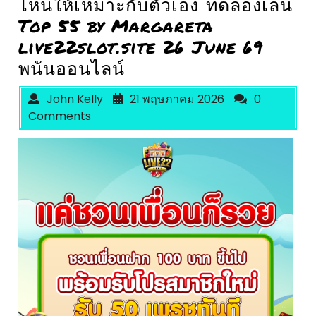
ไหนให้เหมาะกับตัวเอง ทดลองเล่น
Top 55 by Margareta
live22slot.site 26 June 69
พนันออนไลน์
John Kelly
21 พฤษภาคม 2026
0
Comments