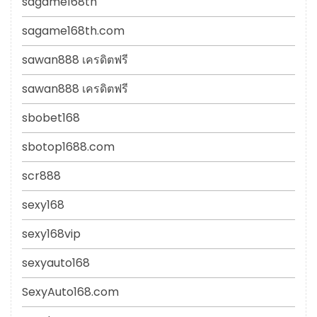
sagame168th
sagame168th.com
sawan888 เครดิตฟรี
sawan888 เครดิตฟรี
sbobet168
sbotop1688.com
scr888
sexy168
sexy168vip
sexyauto168
SexyAuto168.com