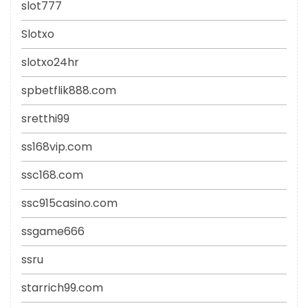
slot777
Slotxo
slotxo24hr
spbetflik888.com
sretthi99
ss168vip.com
ssc168.com
ssc915casino.com
ssgame666
ssru
starrich99.com