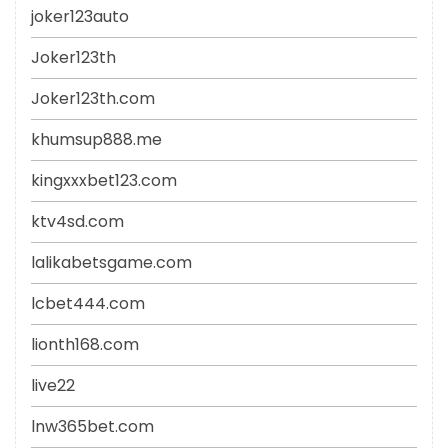
joker123auto
Joker123th
Joker123th.com
khumsup888.me
kingxxxbet123.com
ktv4sd.com
lalikabetsgame.com
lcbet444.com
lionth168.com
live22
lnw365bet.com