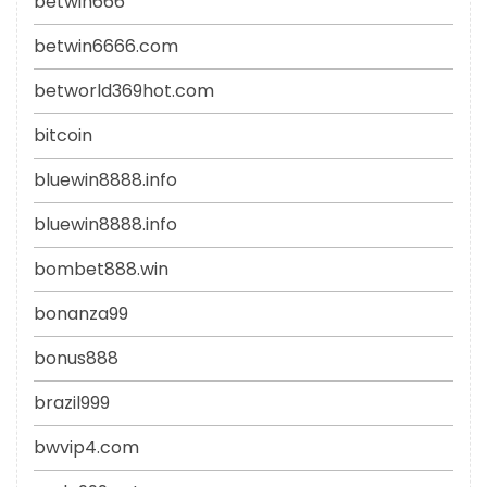
betwin666
betwin6666.com
betworld369hot.com
bitcoin
bluewin8888.info
bluewin8888.info
bombet888.win
bonanza99
bonus888
brazil999
bwvip4.com