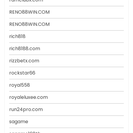
RENO88WIN.COM
RENO88WIN.COM
rich818
rich8188.com
rizzbetx.com
rockstar66
royal558
royaleluxee.com
run24pro.com
sagame