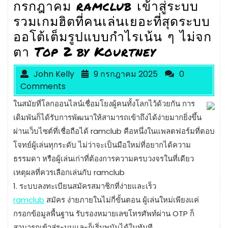
กรกฎาคม ramclub เข้าสู่ระบบ
รวมเกมฮิตที่คนเล่นเยอะที่สุดระบบ
ออโต้เต็มรูปแบบกำไรเน้น ๆ ไม่จก
ตา Top 2 by Kourtney
John Kelly
9 กรกฎาคม 2025
0
Comments
ในสมัยที่โลกออนไลน์เชื่อมโยงผู้คนทั้งโลกไว้ด้วยกัน การ
เดิมพันก็ได้รับการพัฒนาให้สามารถเข้าถึงได้ง่ายมากยิ่งขึ้น
ผ่านเว็บไซต์ที่เชื่อถือได้ ramclub คือหนึ่งในแพลตฟอร์มที่ตอบ
โจทย์ผู้เล่นทุกระดับ ไม่ว่าจะเป็นมือใหม่ที่อยากได้ความ
ธรรมดา หรือผู้เล่นเก่าที่ต้องการความครบวงจรในที่เดียว
เหตุผลที่ควรเลือกเล่นกับ ramclub
1. ระบบลงทะเบียนสมัครสมาชิกที่ง่ายและเร็ว
ramclub
สมัคร ง่ายภายในไม่กี่ขั้นตอน ผู้เล่นใหม่เพียงแค่
กรอกข้อมูลพื้นฐาน รับรองหมายเลขโทรศัพท์ผ่าน OTP ก็
สามารถเข้าสู่ระบบและก็เริ่มพนันได้ในทันที