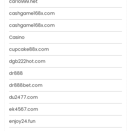
carlo999.net
cashgame168x.com
cashgame168x.com
Casino
cupcake88x.com
dgb222hot.com
dr888
dr888bet.com
du2477.com
ek4567.com
enjoy24.fun