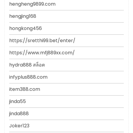
hengheng9899.com
hengjing168
hongkong456
https://sretthi99.bet/enter/
https://www.mfj889xx.com/
hydra888 สล็อต
infyplus888.com
item388.com
jinda55
jinda888
Joker123