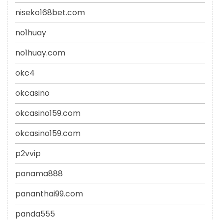
niseko168bet.com
no1huay
no1huay.com
okc4
okcasino
okcasino159.com
okcasino159.com
p2vvip
panama888
pananthai99.com
panda555