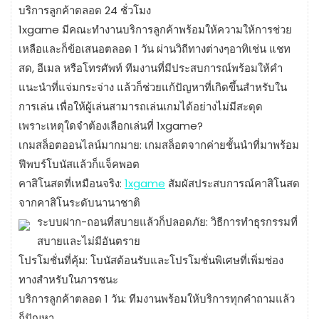
บริการลูกค้าตลอด 24 ชั่วโมง
1xgame มีคณะทำงานบริการลูกค้าพร้อมให้ความให้การช่วย
เหลือและก็ข้อเสนอตลอด 1 วัน ผ่านวิถีทางต่างๆอาทิเช่น แชท
สด, อีเมล หรือโทรศัพท์ ทีมงานที่มีประสบการณ์พร้อมให้คำ
แนะนำที่แจ่มกระจ่าง แล้วก็ช่วยแก้ปัญหาที่เกิดขึ้นสำหรับใน
การเล่น เพื่อให้ผู้เล่นสามารถเล่นเกมได้อย่างไม่มีสะดุด
เพราะเหตุใดจำต้องเลือกเล่นที่ 1xgame?
เกมสล็อตออนไลน์มากมาย: เกมสล็อตจากค่ายชั้นนำที่มาพร้อม
ฟีพบร์โบนัสแล้วก็แจ็คพอต
คาสิโนสดที่เหมือนจริง:
1xgame
สัมผัสประสบการณ์คาสิโนสด
จากคาสิโนระดับนานาชาติ
ระบบฝาก-ถอนที่สบายแล้วก็ปลอดภัย: วิธีการทำธุรกรรมที่
สบายและไม่มีอันตราย
โปรโมชั่นที่คุ้ม: โบนัสต้อนรับและโปรโมชั่นพิเศษที่เพิ่มช่อง
ทางสำหรับในการชนะ
บริการลูกค้าตลอด 1 วัน: ทีมงานพร้อมให้บริการทุกคำถามแล้ว
ก็ปัญหา