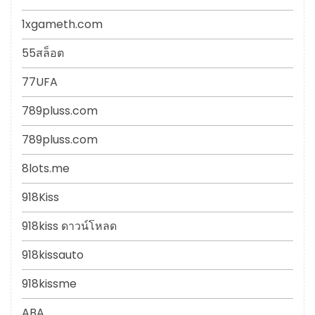
1xgameth.com
55สล็อต
77UFA
789pluss.com
789pluss.com
8lots.me
918Kiss
918kiss ดาวน์โหลด
918kissauto
918kissme
ABA