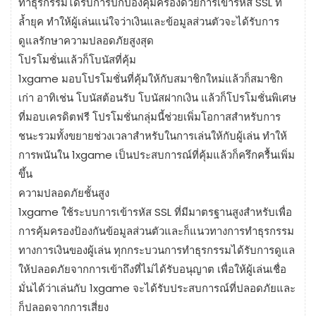
ทำธุรกรรมได้รับการปกป้องคุ้มครองด้วยการเข้ารหัส SSL ที่
ล้ำยุค ทำให้ผู้เล่นแน่ใจว่าเงินและข้อมูลส่วนตัวจะได้รับการ
ดูแลรักษาความปลอดภัยสูงสุด
โปรโมชั่นแล้วก็โบนัสที่คุ้ม
1xgame มอบโปรโมชั่นที่คุ้มให้กับสมาชิกใหม่แล้วก็สมาชิก
เก่า อาทิเช่น โบนัสต้อนรับ โบนัสฝากเงิน แล้วก็โปรโมชั่นพิเศษ
ที่มอบเครดิตฟรี โปรโมชั่นกลุ่มนี้ช่วยเพิ่มโอกาสสำหรับการ
ชนะรวมทั้งขยายช่วงเวลาสำหรับในการเล่นให้กับผู้เล่น ทำให้
การพนันใน 1xgame เป็นประสบการณ์ที่คุ้มแล้วก็ครึกครื้นเพิ่ม
ขึ้น
ความปลอดภัยชั้นสูง
1xgame ใช้ระบบการเข้ารหัส SSL ที่มีมาตรฐานสูงสำหรับเพื่อ
การคุ้มครองป้องกันข้อมูลส่วนตัวและก็แนวทางการทำธุรกรรม
ทางการเงินของผู้เล่น ทุกกระบวนการทำธุรกรรมได้รับการดูแล
ให้ปลอดภัยจากการเข้าถึงที่ไม่ได้รับอนุญาต เพื่อให้ผู้เล่นเชื่อ
มั่นได้ว่าเล่นกับ 1xgame จะได้รับประสบการณ์ที่ปลอดภัยและ
ก็ปลอดจากการเสี่ยง