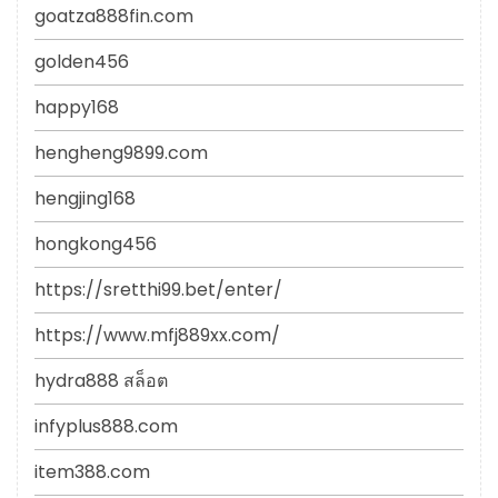
goatza888fin.com
golden456
happy168
hengheng9899.com
hengjing168
hongkong456
https://sretthi99.bet/enter/
https://www.mfj889xx.com/
hydra888 สล็อต
infyplus888.com
item388.com