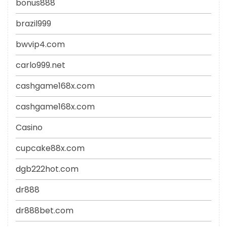
bonus888
brazil999
bwvip4.com
carlo999.net
cashgame168x.com
cashgame168x.com
Casino
cupcake88x.com
dgb222hot.com
dr888
dr888bet.com