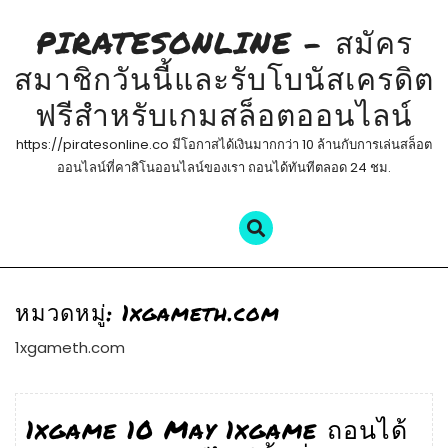
Skip
PIRATESONLINE – สมัคร
to
content
สมาชิกวันนี้และรับโบนัสเครดิต
ฟรีสำหรับเกมสล็อตออนไลน์
https://piratesonline.co มีโอกาสได้เงินมากกว่า 10 ล้านกับการเล่นสล็อต
ออนไลน์ที่คาสิโนออนไลน์ของเรา ถอนได้ทันทีตลอด 24 ชม.
หมวดหมู่:
1xgameth.com
1xgameth.com
1xgame 10 May 1xgame ถอนได้