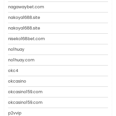
nagawaybet.com
nakoya1688.site
nakoya1688.site
niseko168bet.com
no1huay
no1huay.com
okc4
okcasino
okcasino159.com
okcasino159.com
p2vvip