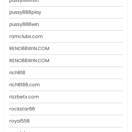
pussy888fun
pussy888play
pussy888win
ramclubx.com
RENO88WIN.COM
RENO88WIN.COM
rich818
rich8188.com
rizzbetx.com
rockstar66
royal558