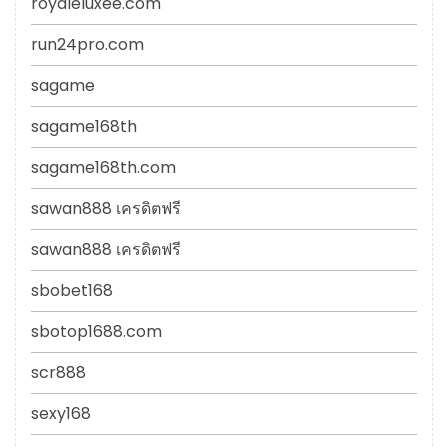
royaleluxee.com
run24pro.com
sagame
sagame168th
sagame168th.com
sawan888 เครดิตฟรี
sawan888 เครดิตฟรี
sbobet168
sbotop1688.com
scr888
sexy168