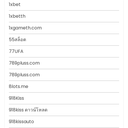
1xbet
1xbetth
1xgameth.com
55สล็อต
77UFA
789pluss.com
789pluss.com
8lots.me
918Kiss
918kiss ดาวน์โหลด
918kissauto