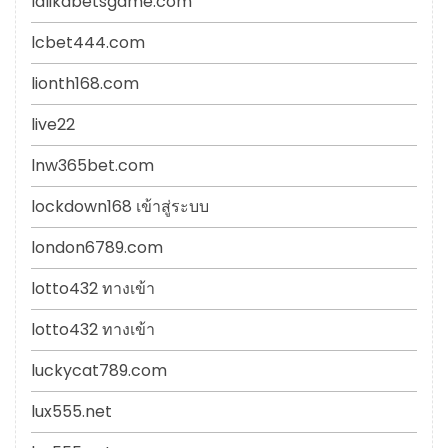
lalikabetsgame.com
lcbet444.com
lionth168.com
live22
lnw365bet.com
lockdown168 เข้าสู่ระบบ
london6789.com
lotto432 ทางเข้า
lotto432 ทางเข้า
luckycat789.com
lux555.net