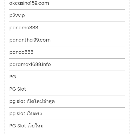
okcasino159.com
p2vvip
panama888
pananthai99.com
panda555
paramax1688.info
PG
PG Slot
pg slot เปิดใหม่ล่าสุด
pg slot เว็บตรง
PG Slot เว็บใหม่