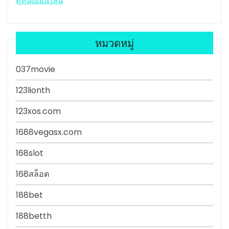
ดูหนังออนไลน์
หมวดหมู่
037movie
123lionth
123xos.com
1688vegasx.com
168slot
168สล็อต
188bet
188betth