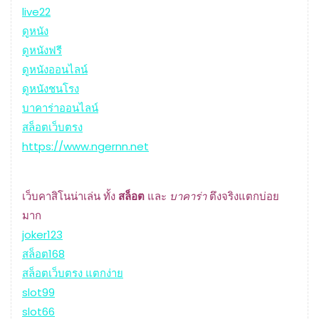
live22
ดูหนัง
ดูหนังฟรี
ดูหนังออนไลน์
ดูหนังชนโรง
บาคาร่าออนไลน์
สล็อตเว็บตรง
https://www.ngernn.net
เว็บคาสิโนน่าเล่น ทั้ง
สล็อต
และ
บาคาร่า
ตึงจริงแตกบ่อย
มาก
joker123
สล็อต168
สล็อตเว็บตรง แตกง่าย
slot99
slot66