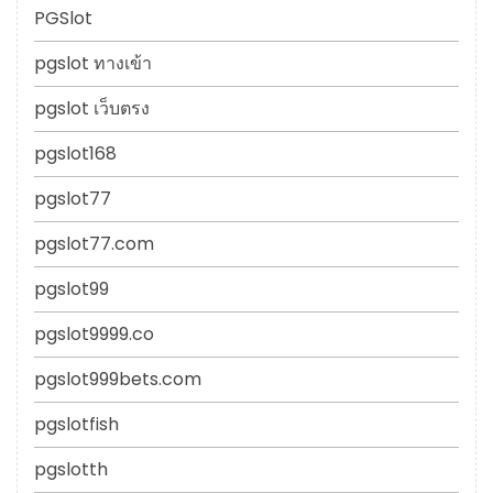
PGSlot
pgslot ทางเข้า
pgslot เว็บตรง
pgslot168
pgslot77
pgslot77.com
pgslot99
pgslot9999.co
pgslot999bets.com
pgslotfish
pgslotth