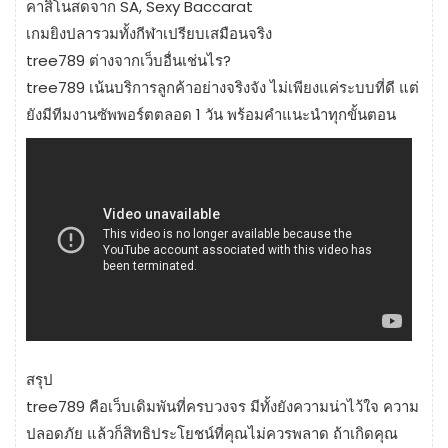
คาสิโนสดจาก SA, Sexy Baccarat
เกมยิงปลารวมทั้งกีฬาเปรียบเสมือนจริง
tree789 ต่างจากเว็บอื่นเช่นไร?
tree789 เน้นบริการลูกค้าอย่างจริงจัง ไม่เพียงแค่ระบบที่ดี แต่
ยังมีทีมงานซัพพอร์ตตลอด 1 วัน พร้อมคำแนะนำทุกขั้นตอน
สรุป
tree789 คือเว็บเดิมพันที่ครบวงจร มีทั้งยังความน่าไว้ใจ ความ
ปลอดภัย แล้วก็สิทธิประโยชน์ที่คุณไม่ควรพลาด ถ้าเกิดคุณ