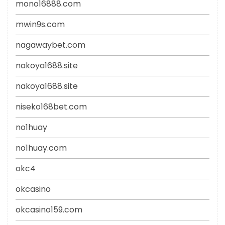
mono16888.com
mwin9s.com
nagawaybet.com
nakoya1688.site
nakoya1688.site
niseko168bet.com
no1huay
no1huay.com
okc4
okcasino
okcasino159.com