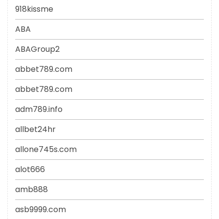
918kissme
ABA
ABAGroup2
abbet789.com
abbet789.com
adm789.info
allbet24hr
allone745s.com
alot666
amb888
asb9999.com