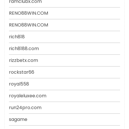
ramclubx.com
RENO88WIN.COM
RENO88WIN.COM
rich818
rich8188.com
rizzbetx.com
rockstar66
royal558
royaleluxee.com
run24pro.com
sagame