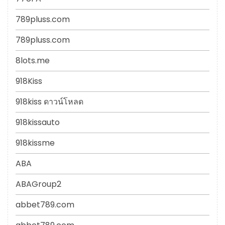
789pluss.com
789pluss.com
8lots.me
918Kiss
918kiss ดาวน์โหลด
918kissauto
918kissme
ABA
ABAGroup2
abbet789.com