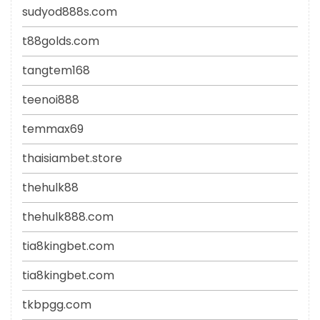
sudyod888s.com
t88golds.com
tangtem168
teenoi888
temmax69
thaisiambet.store
thehulk88
thehulk888.com
tia8kingbet.com
tia8kingbet.com
tkbpgg.com