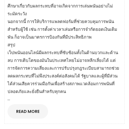
ศึกษาเกี่ยวกับผลกระทบที่อาจเกิดจากการเล่นพนันอย่างไม่
ระมัดระวัง
นอกจากนี้ การให้บริการแพลตฟอร์มที่ช่วยควบคุมการพนัน
สำหรับผู้ใช้ เช่น การตั้งค่าเวลาเล่นหรือการจำกัดยอดเงินเดิม
พัน ก็อาจเป็นมาตรการป้องกันที่มีประสิทธิภาพ
สรุป
เว็ปพนันออนไลน์มีผลกระทบที่ซับซ้อนทั้งในด้านบวกและด้าน
ลบ การเติบโตของมันในประเทศไทยไม่อาจหลีกเลี่ยงได้ แต่
การจัดการความเสี่ยงและการปรับปรุงกฎระเบียบสามารถช่วย
ลดผลกระทบที่ไม่พึงประสงค์ต่อสังคมได้ รัฐบาลและผู้ที่มีส่วน
ได้ส่วนเสียควรร่วมมือกันเพื่อสร้างสภาพแวดล้อมการพนันที่
ปลอดภัยและยั่งยืนสำหรับทุกคน
…
READ
READ MORE
MORE