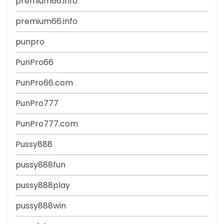
premium66.info
premium66.info
punpro
PunPro66
PunPro66.com
PunPro777
PunPro777.com
Pussy888
pussy888fun
pussy888play
pussy888win