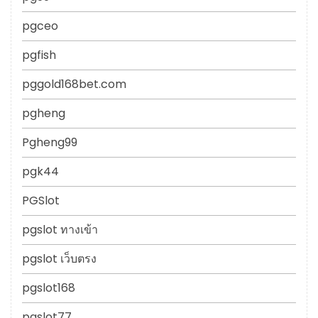
pgceo
pgfish
pggold168bet.com
pgheng
Pgheng99
pgk44
PGSlot
pgslot ทางเข้า
pgslot เว็บตรง
pgslot168
pgslot77