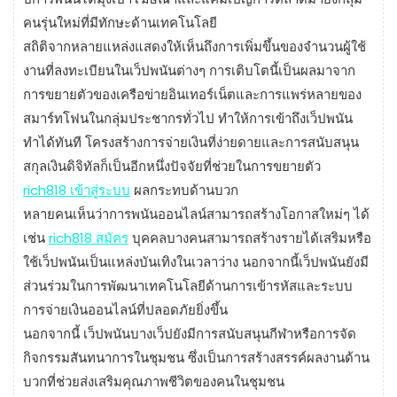
คนรุ่นใหม่ที่มีทักษะด้านเทคโนโลยี
สถิติจากหลายแหล่งแสดงให้เห็นถึงการเพิ่มขึ้นของจำนวนผู้ใช้
งานที่ลงทะเบียนในเว็ปพนันต่างๆ การเติบโตนี้เป็นผลมาจาก
การขยายตัวของเครือข่ายอินเทอร์เน็ตและการแพร่หลายของ
สมาร์ทโฟนในกลุ่มประชากรทั่วไป ทำให้การเข้าถึงเว็ปพนัน
ทำได้ทันที โครงสร้างการจ่ายเงินที่ง่ายดายและการสนับสนุน
สกุลเงินดิจิทัลก็เป็นอีกหนึ่งปัจจัยที่ช่วยในการขยายตัว
rich818 เข้าสู่ระบบ
ผลกระทบด้านบวก
หลายคนเห็นว่าการพนันออนไลน์สามารถสร้างโอกาสใหม่ๆ ได้
เช่น
rich818 สมัคร
บุคคลบางคนสามารถสร้างรายได้เสริมหรือ
ใช้เว็ปพนันเป็นแหล่งบันเทิงในเวลาว่าง นอกจากนี้เว็ปพนันยังมี
ส่วนร่วมในการพัฒนาเทคโนโลยีด้านการเข้ารหัสและระบบ
การจ่ายเงินออนไลน์ที่ปลอดภัยยิ่งขึ้น
นอกจากนี้ เว็ปพนันบางเว็ปยังมีการสนับสนุนกีฬาหรือการจัด
กิจกรรมสันทนาการในชุมชน ซึ่งเป็นการสร้างสรรค์ผลงานด้าน
บวกที่ช่วยส่งเสริมคุณภาพชีวิตของคนในชุมชน