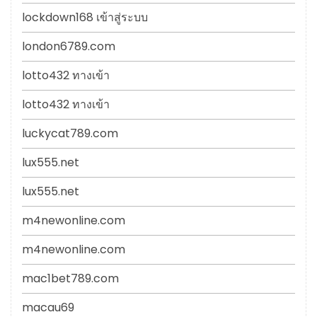
lockdown168 เข้าสู่ระบบ
london6789.com
lotto432 ทางเข้า
lotto432 ทางเข้า
luckycat789.com
lux555.net
lux555.net
m4newonline.com
m4newonline.com
mac1bet789.com
macau69