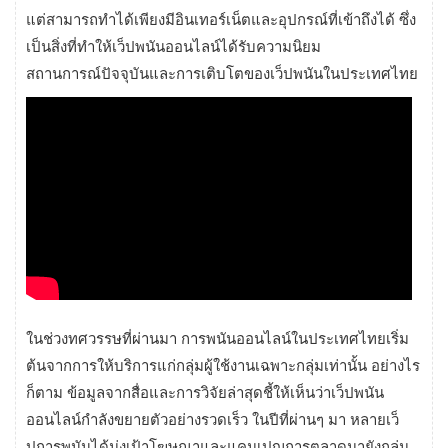
แต่สามารถทำได้เพียงมีอินเทอร์เน็ตและอุปกรณ์ที่เข้าถึงได้ ซึ่ง
เป็นสิ่งที่ทำให้เว็ปพนันออนไลน์ได้รับความนิยม
สถานการณ์ปัจจุบันและการเติบโตของเว็ปพนันในประเทศไทย
ในช่วงทศวรรษที่ผ่านมา การพนันออนไลน์ในประเทศไทยเริ่ม
ต้นจากการให้บริการแก่กลุ่มผู้ใช้งานเฉพาะกลุ่มเท่านั้น อย่างไร
ก็ตาม ข้อมูลจากสื่อและการวิจัยล่าสุดชี้ให้เห็นว่าเว็ปพนัน
ออนไลน์กำลังขยายตัวอย่างรวดเร็ว ในปีที่ผ่านๆ มา หลายเว็
ปการพนันได้มุ่งเป้าโฆษณาและแคมเปญการตลาดมายังกลุ่ม