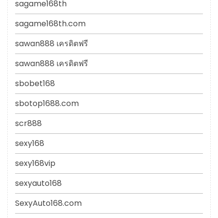
sagame168th
sagame168th.com
sawan888 เครดิตฟรี
sawan888 เครดิตฟรี
sbobet168
sbotop1688.com
scr888
sexy168
sexy168vip
sexyauto168
SexyAuto168.com