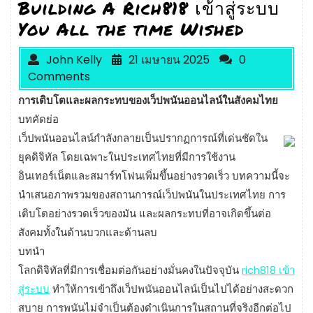
Building A Rich818 เข้าสู่ระบบ
You All the time Wished
John Kelly
21 เมษายน 2025
0
Comments
การเติบโตและผลกระทบของเว็ปพนันออนไลน์ในสังคมไทย
บทคัดย่อ
เว็ปพนันออนไลน์กำลังกลายเป็นปรากฏการณ์ที่เด่นชัดใน
ยุคดิจิทัล โดยเฉพาะในประเทศไทยที่มีการใช้งาน
อินเทอร์เน็ตและสมาร์ทโฟนเพิ่มขึ้นอย่างรวดเร็ว บทความนี้จะ
นำเสนอภาพรวมของสถานการณ์เว็ปพนันในประเทศไทย การ
เติบโตอย่างรวดเร็วของมัน และผลกระทบที่อาจเกิดขึ้นต่อ
สังคมทั้งในด้านบวกและด้านลบ
บทนำ
โลกดิจิทัลที่มีการเชื่อมต่อกันอย่างมั่นคงในปัจจุบัน
rich818 เข้า
สู่ระบบ
ทำให้การเข้าถึงเว็ปพนันออนไลน์เป็นไปได้อย่างสะดวก
สบาย การพนันไม่จำเป็นต้องดำเนินการในสถานที่จริงอีกต่อไป