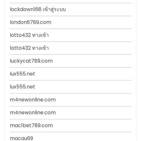
lockdown168 เข้าสู่ระบบ
london6789.com
lotto432 ทางเข้า
lotto432 ทางเข้า
luckycat789.com
lux555.net
lux555.net
m4newonline.com
m4newonline.com
mac1bet789.com
macau69