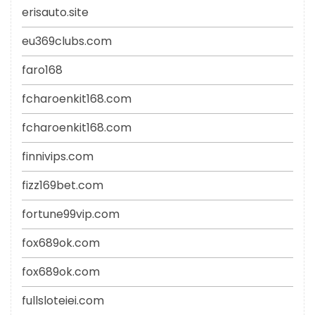
erisauto.site
eu369clubs.com
faro168
fcharoenkit168.com
fcharoenkit168.com
finnivips.com
fizz169bet.com
fortune99vip.com
fox689ok.com
fox689ok.com
fullsloteiei.com