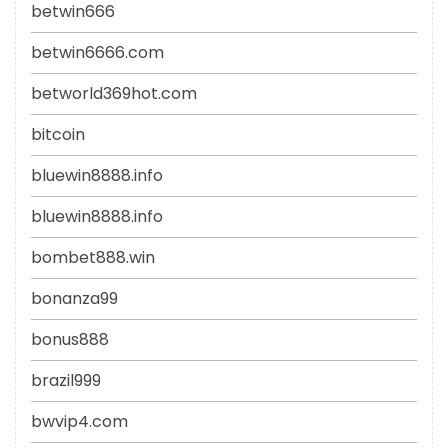
betwin666
betwin6666.com
betworld369hot.com
bitcoin
bluewin8888.info
bluewin8888.info
bombet888.win
bonanza99
bonus888
brazil999
bwvip4.com