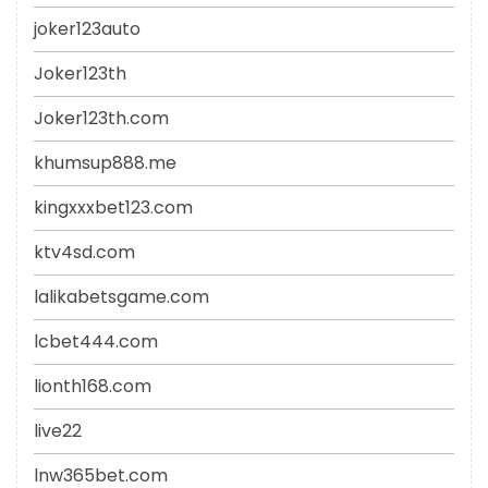
joker123auto
Joker123th
Joker123th.com
khumsup888.me
kingxxxbet123.com
ktv4sd.com
lalikabetsgame.com
lcbet444.com
lionth168.com
live22
lnw365bet.com