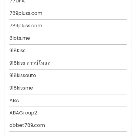
77UFA
789pluss.com
789pluss.com
8lots.me
918Kiss
918kiss ดาวน์โหลด
918kissauto
918kissme
ABA
ABAGroup2
abbet789.com