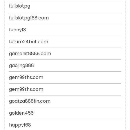
fullslotpg
fullslotpg168.com
funny18
future24bet.com
gamehit8888.com
gaojing888
gem99ths.com
gem99ths.com
goatza888fin.com
golden456
happy168