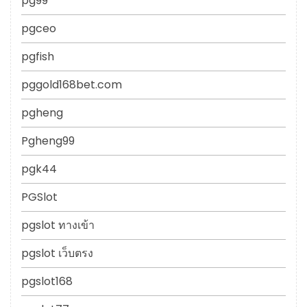
pg99
pgceo
pgfish
pggold168bet.com
pgheng
Pgheng99
pgk44
PGSlot
pgslot ทางเข้า
pgslot เว็บตรง
pgslot168