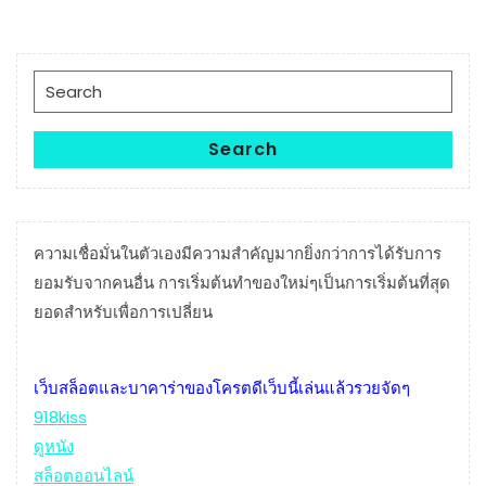
Search
for:
Search
ความเชื่อมั่นในตัวเองมีความสำคัญมากยิ่งกว่าการได้รับการ
ยอมรับจากคนอื่น การเริ่มต้นทำของใหม่ๆเป็นการเริ่มต้นที่สุด
ยอดสำหรับเพื่อการเปลี่ยน
เว็บสล็อตและบาคาร่าของโครตดีเว็บนี้เล่นแล้วรวยจัดๆ
918kiss
ดูหนัง
สล็อตออนไลน์