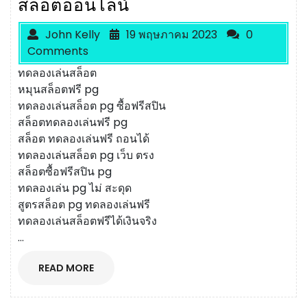
สล็อตออนไลน์
John Kelly
19 พฤษภาคม 2023
0
Comments
ทดลองเล่นสล็อต
หมุนสล็อตฟรี pg
ทดลองเล่นสล็อต pg ซื้อฟรีสปิน
สล็อตทดลองเล่นฟรี pg
สล็อต ทดลองเล่นฟรี ถอนได้
ทดลองเล่นสล็อต pg เว็บ ตรง
สล็อตซื้อฟรีสปิน pg
ทดลองเล่น pg ไม่ สะดุด
สูตรสล็อต pg ทดลองเล่นฟรี
ทดลองเล่นสล็อตฟรีได้เงินจริง
…
READ
READ MORE
MORE