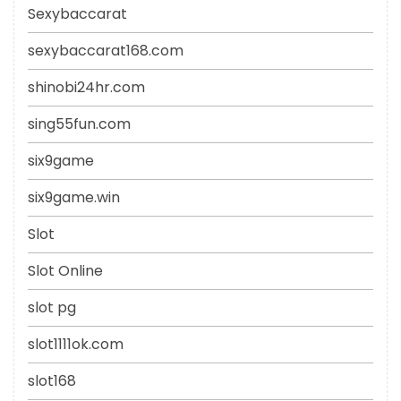
Sexybaccarat
sexybaccarat168.com
shinobi24hr.com
sing55fun.com
six9game
six9game.win
Slot
Slot Online
slot pg
slot1111ok.com
slot168