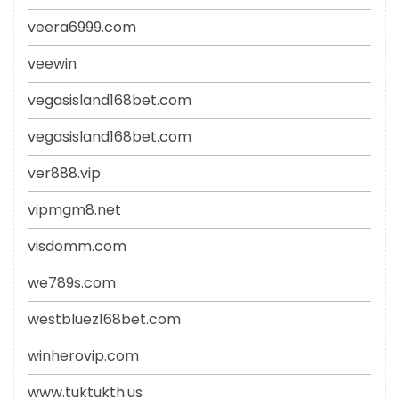
veera6999.com
veewin
vegasisland168bet.com
vegasisland168bet.com
ver888.vip
vipmgm8.net
visdomm.com
we789s.com
westbluez168bet.com
winherovip.com
www.tuktukth.us