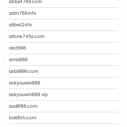
abbet789.com
adm789.info
allbet24hr
allone745s.com
alot666
amb888
asb9999.com
askyouwin888
askyouwin888 vip
audi688.com
ba88th.com