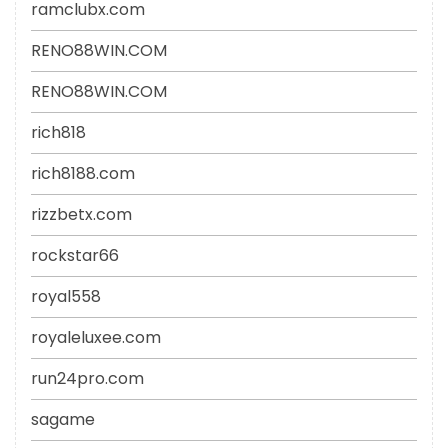
ramclubx.com
RENO88WIN.COM
RENO88WIN.COM
rich818
rich8188.com
rizzbetx.com
rockstar66
royal558
royaleluxee.com
run24pro.com
sagame