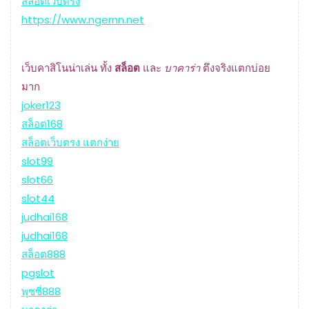
สล็อตเว็บตรง
https://www.ngernn.net
เว็บคาสิโนน่าเล่น ทั้ง
สล็อต
และ
บาคาร่า
ตึงจริงแตกบ่อย
มาก
joker123
สล็อต168
สล็อตเว็บตรง แตกง่าย
slot99
slot66
slot44
judhai168
judhai168
สล็อต888
pgslot
พุซซี่888