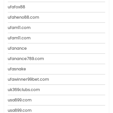
ufafox88
ufaheno88.com
ufam11.com
ufam11.com
ufanance
ufanance789.com
ufasnake
ufawinner99bet.com
uk369clubs.com
usa899.com
usa899.com