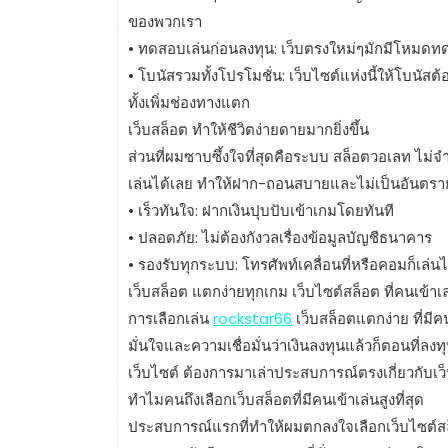
ของพวกเรา
• ทดสอบเล่นก่อนลงทุน: เว็บตรงใหม่ๆมักมีโหมดทด
• โบนัสรวมทั้งโปรโมชั่น: เว็บไซต์แห่งนี้ให้โบนั
ทั้งเพิ่มช่องทางแตก
เว็บสล็อต ทำให้ชีวิตง่ายดายมากยิ่งขึ้น
ส่วนที่ผมซาบซึ้งใจที่สุดคือระบบ สล็อตวอเลท ไม่จำ
เล่นได้เลย ทำให้ฝาก-ถอนสบายและไม่เป็นอันตรา
• เร็วทันใจ: ฝากเงินปุบปับเข้าเกมโดยทันที
• ปลอดภัย: ไม่ต้องกังวลเรื่องข้อมูลบัญชีธนาคาร
• รองรับทุกระบบ: โทรศัพท์เคลื่อนที่หรือคอมก็เล่นไ
เว็บสล็อต แตกง่ายทุกเกม เว็บไซต์สล็อต ที่คนเข้าเล
การเลือกเล่น
rockstar66
เว็บสล็อตแตกง่าย ที่มีคน
มั่นใจและความเชื่อมั่นว่าเงินลงทุนแล้วก็ตอนที่ล
เว็บไซต์ ต้องการมาเล่าประสบการณ์ตรงเกี่ยวกับเว็
ทำไมคนถึงเลือกเว็บสล็อตที่มีคนเข้าเล่นสูงที่สุด
ประสบการณ์แรกที่ทำให้ผมตกลงใจเลือกเว็บไซต์สล็อตท