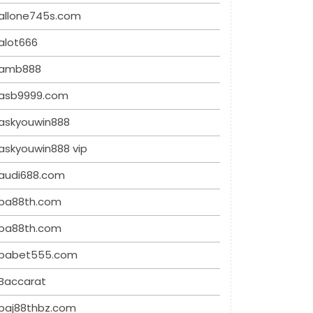
allone745s.com
alot666
amb888
asb9999.com
askyouwin888
askyouwin888 vip
audi688.com
ba88th.com
ba88th.com
babet555.com
Baccarat
baj88thbz.com