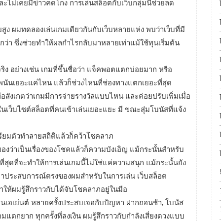
ะไม่เคยมีข่าวคดโกง การเล่นสล็อตกับเว็บกลุ่มนี้ช่วยลด
ูง ผมทดลองเล่นเกมเดียวกันกับเว็บหลายแห่ง พบว่าเว็บที่มี
ว่า ซึ่งช่วยทำให้ผลกำไรกลับมาหลายเท่าแม้ใช้ทุนเริ่มต้น
นจริง อย่างเช่น เกมที่ขึ้นชื่อว่า แจ็คพอตแตกบ่อยมาก หรือ
นันเยอะแค่ไหน แล้วก็ช่วงไหนที่ช่องทางแตกเยอะที่สุด
เพื่อสังเกตว่าเกมมีการจ่ายรางวัลแบบไหน และค่อยปรับเพิ่มเมื่อ
เว็บไซต์สล็อตที่คนเข้าเล่นเยอะแยะ มี ขณะสุ่มโบนัสที่แจ้ง
ตรียมตัวทำลายสถิติแล้วก็คว้าโชคลาภ
งว่าเป็นเรื่องของโชคแล้วก็ความบังเอิญ แม้กระนั้นสำหรับ
สุดที่จะทำให้การเล่นเกมนี้ไม่ใช่แค่ความสนุก แม้กระนั้นยัง
เล่าประสบการณ์ตรงของผมสำหรับในการเล่น เว็บสล็อต
ทำให้ผมรู้สึกราวกับได้จับโชคลาภอยู่ในมือ
็บผ่านเอเย่นต์ หลายครั้งประสบเจอกับปัญหา ฝากถอนช้า, โบนัส
กมแตกยาก ทุกครั้งที่ลงเงิน ผมรู้สึกราวกับกำลังเสี่ยงดวงแบบ