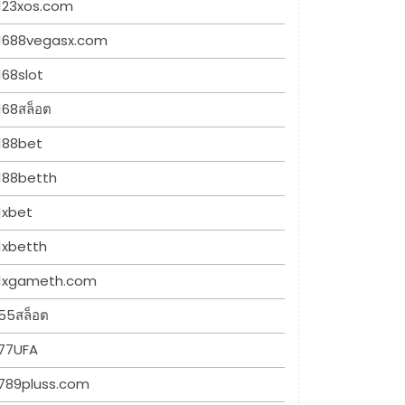
123xos.com
1688vegasx.com
168slot
168สล็อต
188bet
188betth
1xbet
1xbetth
1xgameth.com
55สล็อต
77UFA
789pluss.com