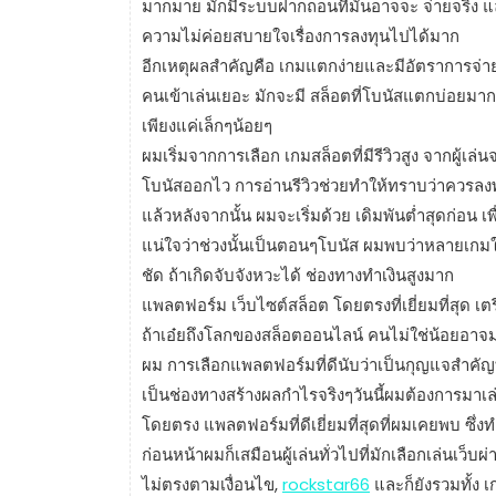
มากมาย มักมีระบบฝากถอนที่มั่นอาจจะ จ่ายจริง แล
ความไม่ค่อยสบายใจเรื่องการลงทุนไปได้มาก
อีกเหตุผลสำคัญคือ เกมแตกง่ายและมีอัตราการจ่ายส
คนเข้าเล่นเยอะ มักจะมี สล็อตที่โบนัสแตกบ่อยมากก
เพียงแค่เล็กๆน้อยๆ
ผมเริ่มจากการเลือก เกมสล็อตที่มีรีวิวสูง จากผู้เล่
โบนัสออกไว การอ่านรีวิวช่วยทำให้ทราบว่าควรลงพ
แล้วหลังจากนั้น ผมจะเริ่มด้วย เดิมพันต่ำสุดก่อน 
แน่ใจว่าช่วงนั้นเป็นตอนๆโบนัส ผมพบว่าหลายเกมใน
ชัด ถ้าเกิดจับจังหวะได้ ช่องทางทำเงินสูงมาก
แพลตฟอร์ม เว็บไซต์สล็อต โดยตรงที่เยี่ยมที่สุด เ
ถ้าเอ๋ยถึงโลกของสล็อตออนไลน์ คนไม่ใช่น้อยอาจมอ
ผม การเลือกแพลตฟอร์มที่ดีนับว่าเป็นกุญแจสำคัญที่
เป็นช่องทางสร้างผลกำไรจริงๆวันนี้ผมต้องการมา
โดยตรง แพลตฟอร์มที่ดีเยี่ยมที่สุดที่ผมเคยพบ ซึ่ง
ก่อนหน้าผมก็เสมือนผู้เล่นทั่วไปที่มักเลือกเล่นเว
ไม่ตรงตามเงื่อนไข,
rockstar66
และก็ยังรวมทั้ง เ