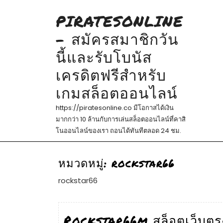
Skip
to
PIRATESONLINE
content
– สมัครสมาชิกวัน
นี้และรับโบนัส
เครดิตฟรีสำหรับ
เกมสล็อตออนไลน์
https://piratesonline.co มีโอกาสได้เงิน
มากกว่า 10 ล้านกับการเล่นสล็อตออนไลน์ที่คาสิ
โนออนไลน์ของเรา ถอนได้ทันทีตลอด 24 ชม.
หมวดหมู่:
rockstar66
rockstar66
Rockstar66m สล็อตเว็บตรง ล