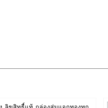
ิขสิทธื์แท้ กล่องสุ่มแจกทองทุก