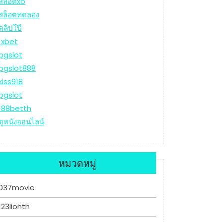
สล็อตxo
สล็อตทดลอง
คลิปโป๊
1xbet
pgslot
pgslot888
kiss918
pgslot
188betth
ดูหนังออนไลน์
หมวดหมู่
037movie
123lionth