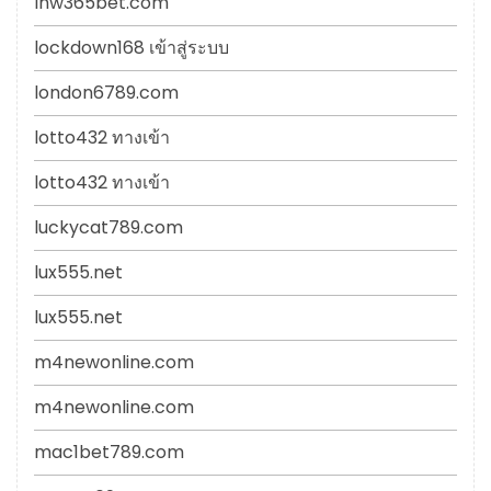
lnw365bet.com
lockdown168 เข้าสู่ระบบ
london6789.com
lotto432 ทางเข้า
lotto432 ทางเข้า
luckycat789.com
lux555.net
lux555.net
m4newonline.com
m4newonline.com
mac1bet789.com