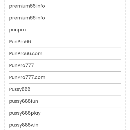
premium66.info
premium66.info
punpro
PunPro66
PunPro66.com
PunPro777
PunPro777.com
Pussy888
pussy888fun
pussy888play
pussy888win