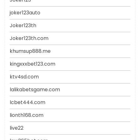
joker123auto
Joker123th
Joker123th.com
khumsup888.me
kingxxxbet123.com
ktv4sd.com
lalikabetsgame.com
lcbet444.com
lionth168.com
live22