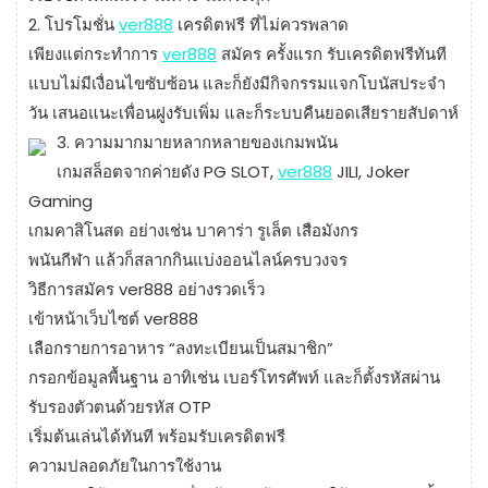
2. โปรโมชั่น
ver888
เครดิตฟรี ที่ไม่ควรพลาด
เพียงแต่กระทำการ
ver888
สมัคร ครั้งแรก รับเครดิตฟรีทันที
แบบไม่มีเงื่อนไขซับซ้อน และก็ยังมีกิจกรรมแจกโบนัสประจำ
วัน เสนอแนะเพื่อนฝูงรับเพิ่ม และก็ระบบคืนยอดเสียรายสัปดาห์
3. ความมากมายหลากหลายของเกมพนัน
เกมสล็อตจากค่ายดัง PG SLOT,
ver888
JILI, Joker
Gaming
เกมคาสิโนสด อย่างเช่น บาคาร่า รูเล็ต เสือมังกร
พนันกีฬา แล้วก็สลากกินแบ่งออนไลน์ครบวงจร
วิธีการสมัคร ver888 อย่างรวดเร็ว
เข้าหน้าเว็บไซต์ ver888
เลือกรายการอาหาร “ลงทะเบียนเป็นสมาชิก”
กรอกข้อมูลพื้นฐาน อาทิเช่น เบอร์โทรศัพท์ และก็ตั้งรหัสผ่าน
รับรองตัวตนด้วยรหัส OTP
เริ่มต้นเล่นได้ทันที พร้อมรับเครดิตฟรี
ความปลอดภัยในการใช้งาน