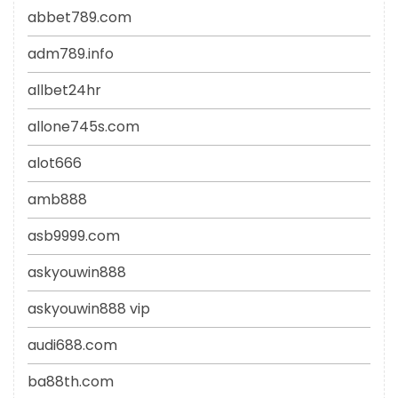
abbet789.com
adm789.info
allbet24hr
allone745s.com
alot666
amb888
asb9999.com
askyouwin888
askyouwin888 vip
audi688.com
ba88th.com