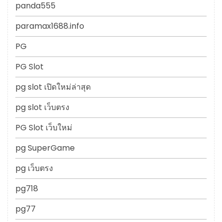
panda555
paramax1688.info
PG
PG Slot
pg slot เปิดใหม่ล่าสุด
pg slot เว็บตรง
PG Slot เว็บใหม่
pg SuperGame
pg เว็บตรง
pg718
pg77