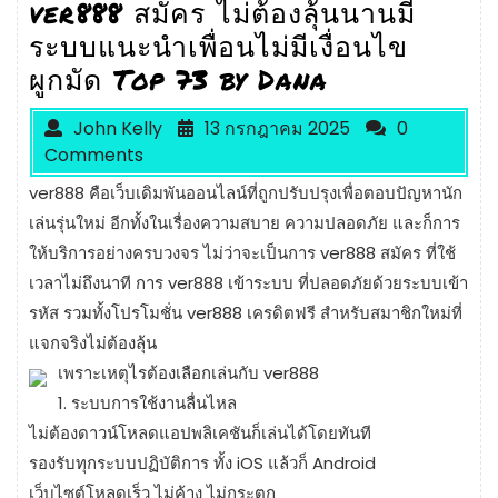
ver888 สมัคร ไม่ต้องลุ้นนานมี
ระบบแนะนำเพื่อนไม่มีเงื่อนไข
ผูกมัด Top 73 by Dana
John Kelly
13 กรกฎาคม 2025
0
Comments
ver888 คือเว็บเดิมพันออนไลน์ที่ถูกปรับปรุงเพื่อตอบปัญหานัก
เล่นรุ่นใหม่ อีกทั้งในเรื่องความสบาย ความปลอดภัย และก็การ
ให้บริการอย่างครบวงจร ไม่ว่าจะเป็นการ ver888 สมัคร ที่ใช้
เวลาไม่ถึงนาที การ ver888 เข้าระบบ ที่ปลอดภัยด้วยระบบเข้า
รหัส รวมทั้งโปรโมชั่น ver888 เครดิตฟรี สำหรับสมาชิกใหม่ที่
แจกจริงไม่ต้องลุ้น
เพราะเหตุไรต้องเลือกเล่นกับ ver888
1. ระบบการใช้งานลื่นไหล
ไม่ต้องดาวน์โหลดแอปพลิเคชันก็เล่นได้โดยทันที
รองรับทุกระบบปฏิบัติการ ทั้ง iOS แล้วก็ Android
เว็บไซต์โหลดเร็ว ไม่ค้าง ไม่กระตุก