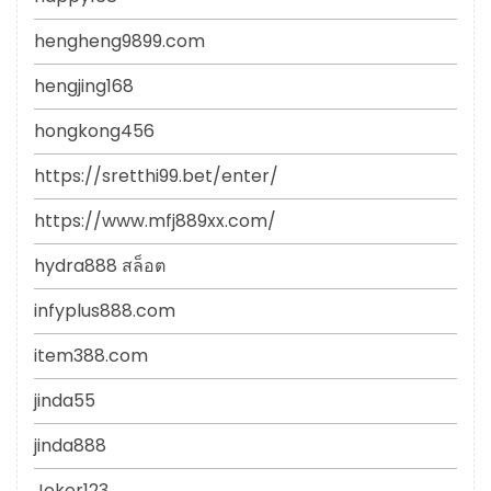
hengheng9899.com
hengjing168
hongkong456
https://sretthi99.bet/enter/
https://www.mfj889xx.com/
hydra888 สล็อต
infyplus888.com
item388.com
jinda55
jinda888
Joker123