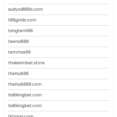
sudyod888s.com
t88golds.com
tangtem168
teenoi888
temmax69
thaisiambet.store
thehulk88
thehulk888.com
tia8kingbet.com
tia8kingbet.com
tkbpgg.com