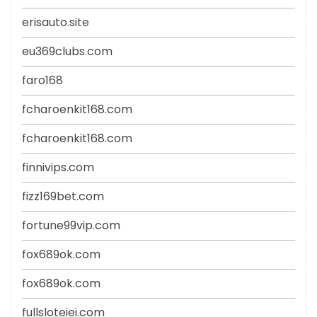
erisauto.site
eu369clubs.com
faro168
fcharoenkit168.com
fcharoenkit168.com
finnivips.com
fizz169bet.com
fortune99vip.com
fox689ok.com
fox689ok.com
fullsloteiei.com