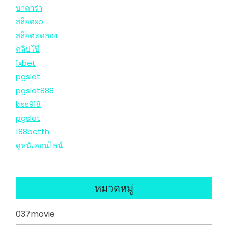
บาคาร่า
สล็อตxo
สล็อตทดลอง
คลิปโป๊
1xbet
pgslot
pgslot888
kiss918
pgslot
188betth
ดูหนังออนไลน์
หมวดหมู่
037movie