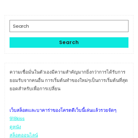
Search
for:
Search
ความเชื่อมั่นในตัวเองมีความสำคัญมากยิ่งกว่าการได้รับการ
ยอมรับจากคนอื่น การเริ่มต้นทำของใหม่ๆเป็นการเริ่มต้นที่สุด
ยอดสำหรับเพื่อการเปลี่ยน
เว็บสล็อตและบาคาร่าของโครตดีเว็บนี้เล่นแล้วรวยจัดๆ
918kiss
ดูหนัง
สล็อตออนไลน์