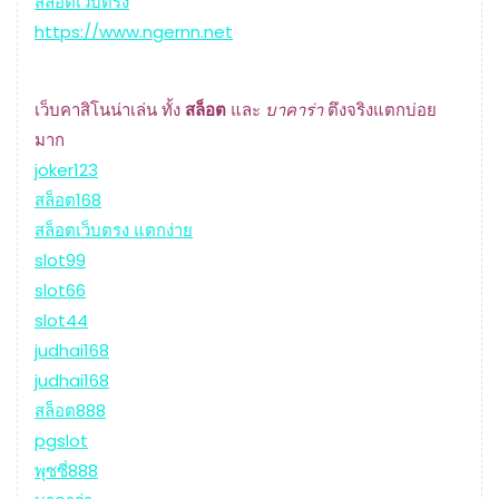
สล็อตเว็บตรง
https://www.ngernn.net
เว็บคาสิโนน่าเล่น ทั้ง
สล็อต
และ
บาคาร่า
ตึงจริงแตกบ่อย
มาก
joker123
สล็อต168
สล็อตเว็บตรง แตกง่าย
slot99
slot66
slot44
judhai168
judhai168
สล็อต888
pgslot
พุซซี่888