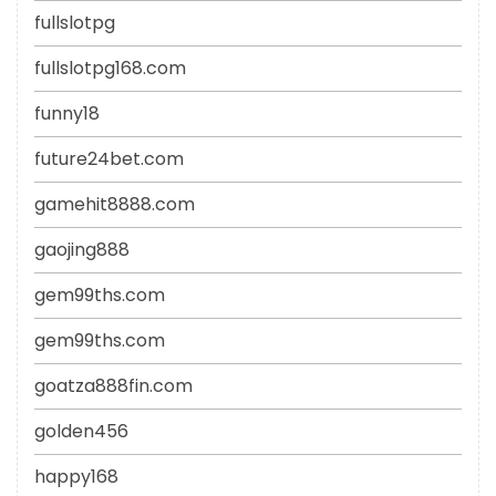
fullslotpg
fullslotpg168.com
funny18
future24bet.com
gamehit8888.com
gaojing888
gem99ths.com
gem99ths.com
goatza888fin.com
golden456
happy168