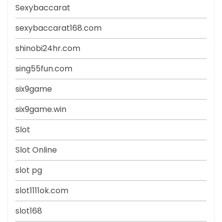
Sexybaccarat
sexybaccarat168.com
shinobi24hr.com
sing55fun.com
six9game
six9game.win
Slot
Slot Online
slot pg
slot1111ok.com
slot168