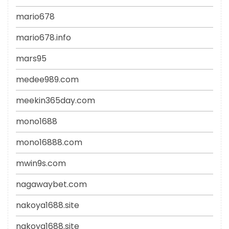
mario678
mario678.info
mars95
medee989.com
meekin365day.com
mono1688
mono16888.com
mwin9s.com
nagawaybet.com
nakoya1688.site
nakoya1688.site