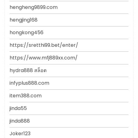
hengheng9899.com
hengjing168
hongkong456
https://sretthi99.bet/enter/
https://www.mfj889xx.com/
hydra888 สล็อต
infyplus888.com
item388.com
jinda55
jinda888
Joker123