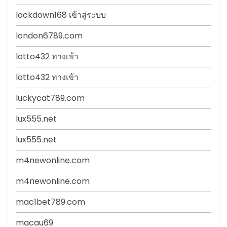
lockdown168 เข้าสู่ระบบ
london6789.com
lotto432 ทางเข้า
lotto432 ทางเข้า
luckycat789.com
lux555.net
lux555.net
m4newonline.com
m4newonline.com
mac1bet789.com
macau69