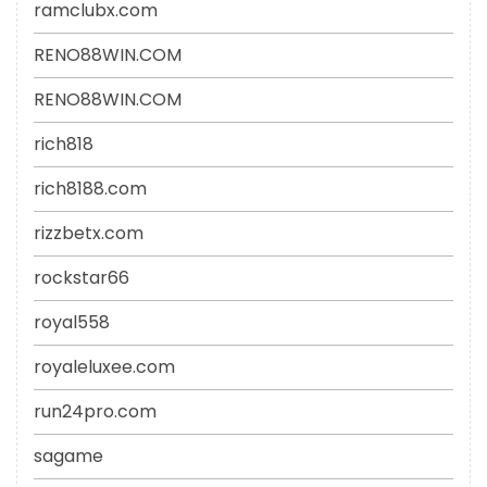
ramclubx.com
RENO88WIN.COM
RENO88WIN.COM
rich818
rich8188.com
rizzbetx.com
rockstar66
royal558
royaleluxee.com
run24pro.com
sagame