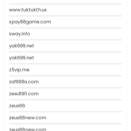
www.tuktukth.us
xpay88game.com
xway.info
yak699.net
yak699.net
z5vip.me
zaf888s.com
zeed1911.com
zeus66
zeus88new.com
zeus88new.com