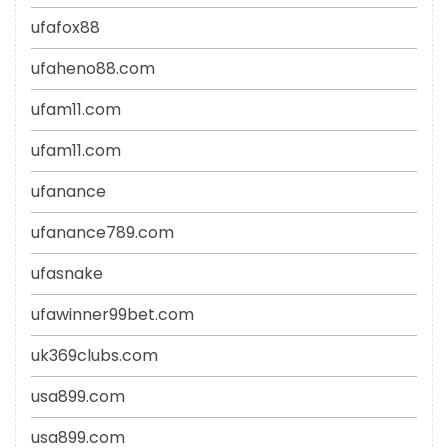
ufafox88
ufaheno88.com
ufam11.com
ufam11.com
ufanance
ufanance789.com
ufasnake
ufawinner99bet.com
uk369clubs.com
usa899.com
usa899.com