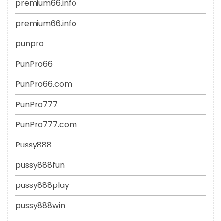
premium66.info
premium66.info
punpro
PunPro66
PunPro66.com
PunPro777
PunPro777.com
Pussy888
pussy888fun
pussy888play
pussy888win