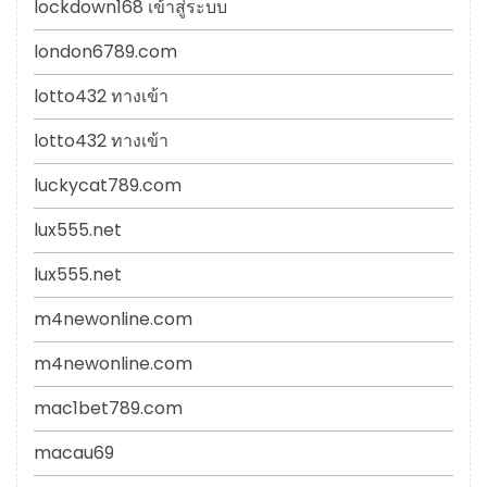
lockdown168 เข้าสู่ระบบ
london6789.com
lotto432 ทางเข้า
lotto432 ทางเข้า
luckycat789.com
lux555.net
lux555.net
m4newonline.com
m4newonline.com
mac1bet789.com
macau69