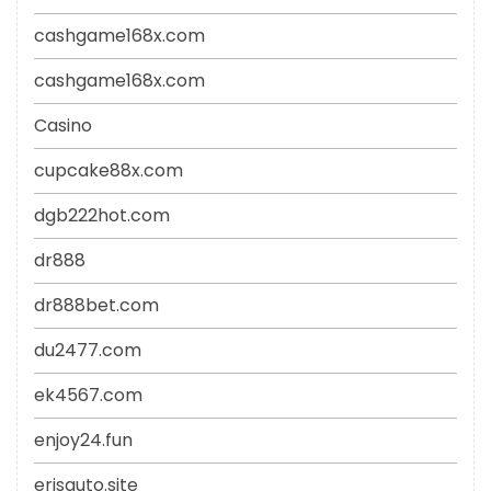
cashgame168x.com
cashgame168x.com
Casino
cupcake88x.com
dgb222hot.com
dr888
dr888bet.com
du2477.com
ek4567.com
enjoy24.fun
erisauto.site