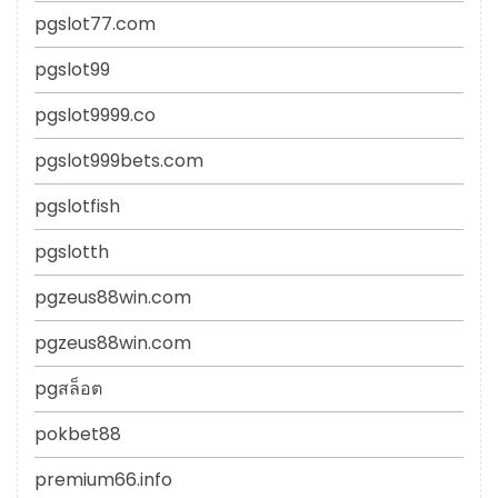
pgslot77.com
pgslot99
pgslot9999.co
pgslot999bets.com
pgslotfish
pgslotth
pgzeus88win.com
pgzeus88win.com
pgสล็อต
pokbet88
premium66.info