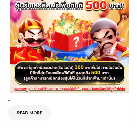
…
READ
READ MORE
MORE