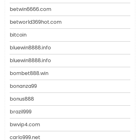
betwin6666.com
betworld369hot.com
bitcoin
bluewin8888.info
bluewin8888.info
bombet888.win
bonanza99
bonus888
brazil999
bwvip4.com
carlo999.net