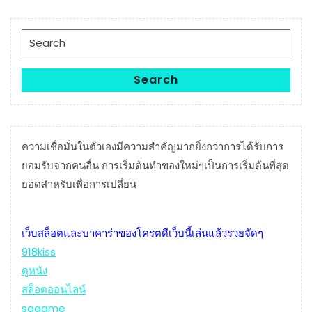
Search
for:
Search
ความเชื่อมั่นในตัวเองมีความสำคัญมากยิ่งกว่าการได้รับการ
ยอมรับจากคนอื่น การเริ่มต้นทำของใหม่ๆเป็นการเริ่มต้นที่สุด
ยอดสำหรับเพื่อการเปลี่ยน
เว็บสล็อตและบาคาร่าของโครตดีเว็บนี้เล่นแล้วรวยจัดๆ
918kiss
ดูหนัง
สล็อตออนไลน์
sagame