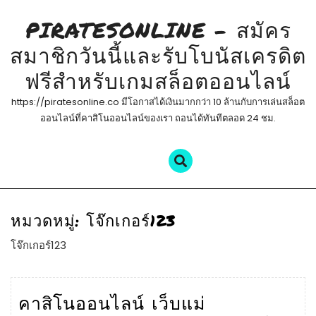
Skip
PIRATESONLINE – สมัคร
to
content
สมาชิกวันนี้และรับโบนัสเครดิต
ฟรีสำหรับเกมสล็อตออนไลน์
https://piratesonline.co มีโอกาสได้เงินมากกว่า 10 ล้านกับการเล่นสล็อต
ออนไลน์ที่คาสิโนออนไลน์ของเรา ถอนได้ทันทีตลอด 24 ชม.
หมวดหมู่:
โจ๊กเกอร์123
โจ๊กเกอร์123
คาสิโนออนไลน์ เว็บแม่