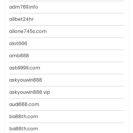
adm789.info
allbet24hr
allone745s.com
alot666
amb888
asb9999.com
askyouwin888
askyouwin888 vip
audi688.com
ba88th.com
ba88th.com