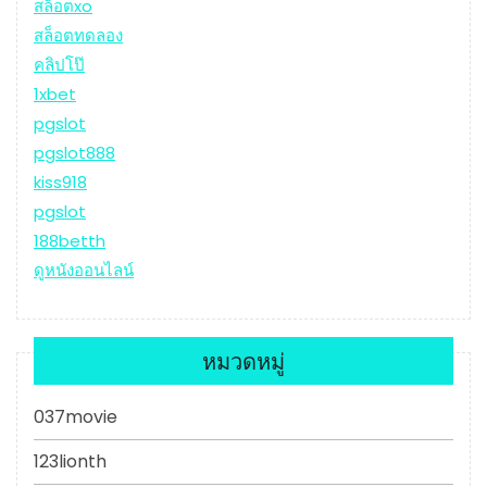
สล็อตxo
สล็อตทดลอง
คลิปโป๊
1xbet
pgslot
pgslot888
kiss918
pgslot
188betth
ดูหนังออนไลน์
หมวดหมู่
037movie
123lionth