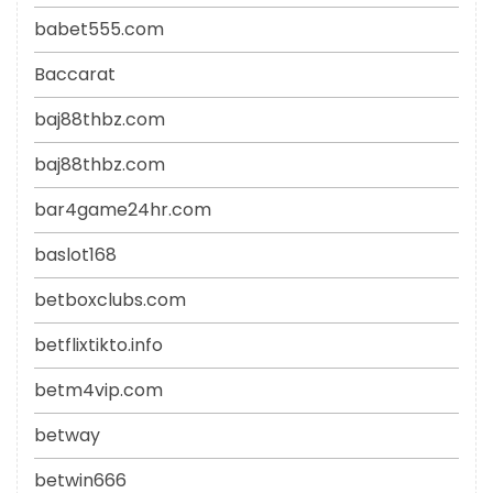
babet555.com
Baccarat
baj88thbz.com
baj88thbz.com
bar4game24hr.com
baslot168
betboxclubs.com
betflixtikto.info
betm4vip.com
betway
betwin666