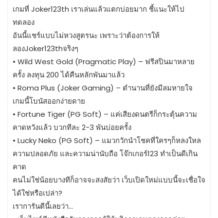
เกมที่ Joker123th เราเล่นแล้วแตกบ่อยมาก ชี้แนะให้ไป
ทดลอง
อันนี้แชร์แบบไม่หวงสูตรนะ เพราะว่าต้องการให้
ลองJoker123thจริงๆ
• Wild West Gold (Pragmatic Play) – ฟรีสปินมาหลาย
ครั้ง ลงทุน 200 ได้คืนหลักพันมาแล้ว
• Roma Plus (Joker Gaming) – ตำนานที่ยังมีลมหายใจ
เกมนี้โบนัสออกง่ายดาย
• Fortune Tiger (PG Soft) – แค่เสียงดนตรีก็กระตุ้นความ
คาดหวังแล้ว บวกทีละ 2-3 พันบ่อยครั้ง
• Lucky Neko (PG Soft) – แมวกวักนำโชคที่ใครๆก็หลงใหล
ความปลอดภัย และความน่านับถือ โจ๊กเกอร์123 ทำเป็นดีเกิน
คาด
คนไม่ใช่น้อยบางทีก็อาจจะสงสัยว่า เว็บเปิดใหม่แบบนี้จะเชื่อใจ
ได้ใช่หรือเปล่า?
เราการันตีนี้เลยว่า…