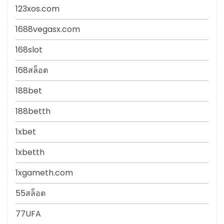
123xos.com
1688vegasx.com
168slot
168สล็อต
188bet
188betth
1xbet
1xbetth
1xgameth.com
55สล็อต
77UFA