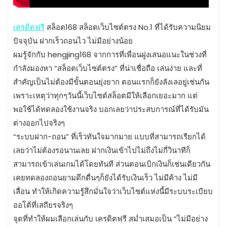
เครดิตฟรี
สล็อต168 สล็อตเว็บไซต์ตรง No.1 ที่ได้รับความนิยม
ปัจจุบัน ฝากเร็วถอนไว ไม่มีอย่างน้อย
ผมรู้จักกับ hengjing168 จากการที่เพื่อนฝูงเสนอแนะในช่วงที่
กำลังมองหา “สล็อตเว็บไซต์ตรง” ที่น่าเชื่อถือ เล่นง่าย และที่
สำคัญเป็นไม่ต้องมีขั้นตอนยุ่งยาก ตอนแรกก็ยังลังเลอยู่เช่นกัน
เพราะเหตุว่าทุกๆวันนี้เว็บไซต์สล็อตมีให้เลือกเยอะมาก แต่
พอใช้ได้ทดลองใช้งานจริง บอกเลยว่าประสบการณ์ที่ได้รับมัน
ต่างออกไปจริงๆ
“ระบบฝาก-ถอน” ที่เร็วทันใจมากมาย แบบที่สามารถเรียกได้
เลยว่าไม่ต้องรอนานเลย ฝากเงินเข้าไปไม่ถึงไม่กี่วินาทีก็
สามารถเข้าเล่นเกมได้โดยทันที ส่วนตอนเบิกเงินก็เช่นเดียวกัน
เคยทดลองถอนยามดึกดื่นๆก็ยังได้รับเงินเร็ว ไม่มีค้าง ไม่มี
เลื่อน ทำให้เกิดความรู้สึกมั่นใจว่าเว็บไซต์แห่งนี้มีระบบระเบียบ
ออโต้ที่เสถียรจริงๆ
จุดที่ทำให้ผมเลือกเล่นกับ เครดิตฟรี สม่ำเสมอเป็น “ไม่มีอย่าง