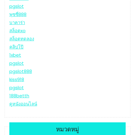
pgslot
พุซซี่888
บาคาร่า
สล็อตxo
สล็อตทดลอง
คลิปโป๊
1xbet
pgslot
pgslot888
kiss918
pgslot
188betth
ดูหนังออนไลน์
หมวดหมู่