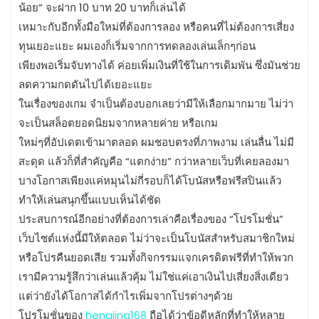
น้อย” จะฝาก 10 บาท 20 บาทก็เล่นได้
เหมาะกับอีกทั้งมือใหม่ที่ต้องการลอง หรือคนที่ไม่ต้องการเสี่ยง
ทุนเยอะแยะ ผมเองก็เริ่มจากการทดลองเล่นเล็กๆก่อน
เพียงพอเริ่มจับทางได้ ค่อยเพิ่มเงินที่ใช้ในการเดิมพัน ซึ่งมันช่วย
ลดความกดดันไปได้เยอะแยะ
ในเรื่องของเกม จำเป็นต้องบอกเลยว่ามีให้เลือกมากมาย ไม่ว่า
จะเป็นสล็อตยอดนิยมจากหลายค่าย หรือเกม
ใหม่ๆที่อัปเดตเข้ามาตลอด ผมชอบตรงที่ภาพงาม เล่นลื่น ไม่มี
สะดุด แล้วก็ที่สำคัญคือ “แตกง่าย” กว่าหลายเว็บที่เคยลองมา
บางโอกาสเพียงแค่หมุนไม่กี่รอบก็ได้โบนัสหรือฟรีสปินแล้ว
ทำให้เล่นสนุกขึ้นแบบเห็นได้ชัด
ประสบการณ์อีกอย่างที่ต้องการเล่าคือเรื่องของ “โปรโมชั่น”
เว็บไซต์แห่งนี้มีให้ตลอด ไม่ว่าจะเป็นโบนัสสำหรับสมาชิกใหม่
หรือโปรคืนยอดเสีย รวมทั้งกิจกรรมแจกเครดิตฟรีที่ทำให้พวก
เรามีความรู้สึกว่าเล่นแล้วคุ้ม ไม่ใช่แค่เอาเงินไปเสี่ยงสิ่งเดียว
แต่ว่ายังได้โอกาสได้กำไรเพิ่มจากโปรต่างๆด้วย
โปรโมชั่นของ
hengjing168
ถือได้ว่าข้อดีหลักที่ทำให้หลาย