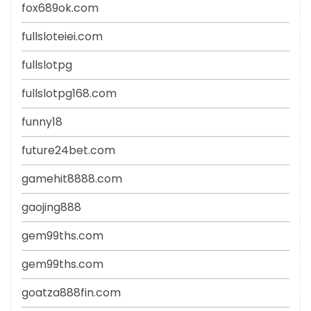
fox689ok.com
fullsloteiei.com
fullslotpg
fullslotpg168.com
funny18
future24bet.com
gamehit8888.com
gaojing888
gem99ths.com
gem99ths.com
goatza888fin.com