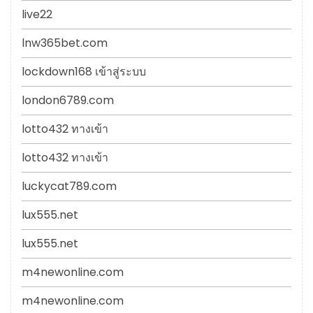
live22
lnw365bet.com
lockdown168 เข้าสู่ระบบ
london6789.com
lotto432 ทางเข้า
lotto432 ทางเข้า
luckycat789.com
lux555.net
lux555.net
m4newonline.com
m4newonline.com