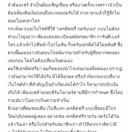
จำต้องแชร์ จำเป็นต้องเชิญเพื่อน หรือบางครั้งบางคราวจำเป็น
ต้องเพิ่มเติมเงินก่อนถึงจะกดยอมรับได้ ถ่วงเวลาแล้วก็รู้สึกไม่
ค่อยโอเคเท่าไหร่
กระทั่งมาเจอเว็บไซต์ที่ให้ “เครดิตฟรี กดรับเอง” แบบไม่ต้อง
ทำอะไรยุ่งยาก เพียงแค่ลงทะเบียนสมัครสมาชิก การันตีเบอร์
โทร แล้วเข้าไปที่หน้าโปรโมชั่น ก็กดรับเครดิตได้โดยทันที ซึ่ง
ตรงนี้ผมมองว่ามันตอบโจทย์มากมายสำหรับผู้ที่อยากทดลอง
เล่นก่อน โดยไม่ต้องเสี่ยงเงินตนเอง
พอใช้เครดิตฟรีมา ผมก็ทดลองนำไปเล่นเกมสล็อตมอง ปรากฏ
ว่ามันสามารถใช้ได้จริง มิได้ล็อกผล หรือจำกัดเกมแบบที่บาง
เว็บไซต์ทำ ที่สำคัญเป็นถ้าเกิดเล่นได้กำไร ก็สามารถเบิกเงิน
จริงได้ เพียงแค่ทำยอดเทิร์นโอเวอร์ตามที่มีการกำหนด ซึ่งโดย
รวมนับว่าไม่ยากเกินความจำเป็น
อีกอย่างที่ผมชอบคือ เว็บที่แจก เครดิตฟรี แบบนี้ชอบมีโปร
ใหม่ๆอัปเดตอยู่เสมอ อย่างเช่น เครดิตฟรีรายวัน กดรับได้วัน
แล้ววันเล่า หรือโปรสำหรับสมาชิกเก่า ทำให้พวกเราคิดว่ามี