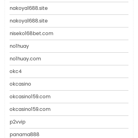
nakoya1688.site
nakoya1688.site
niseko168bet.com
no1huay
no1huay.com
okc4
okcasino
okcasino159.com
okcasino159.com
p2vvip
panama888