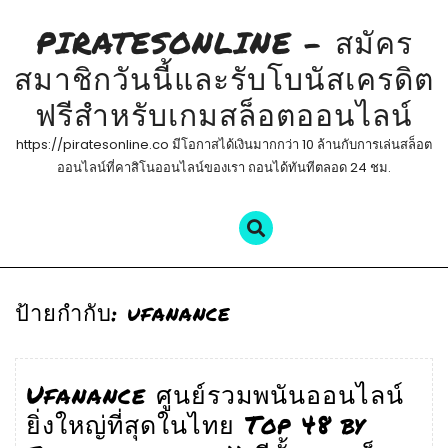
Skip
PIRATESONLINE – สมัคร
to
content
สมาชิกวันนี้และรับโบนัสเครดิต
ฟรีสำหรับเกมสล็อตออนไลน์
https://piratesonline.co มีโอกาสได้เงินมากกว่า 10 ล้านกับการเล่นสล็อต
ออนไลน์ที่คาสิโนออนไลน์ของเรา ถอนได้ทันทีตลอด 24 ชม.
ป้ายกำกับ:
ufanance
Ufanance ศูนย์รวมพนันออนไลน์
ยิ่งใหญ่ที่สุดในไทย Top 48 by