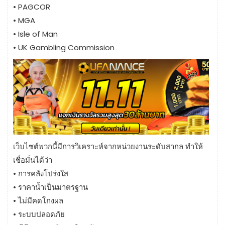
• PAGCOR
• MGA
• Isle of Man
• UK Gambling Commission
เว็บไซต์พวกนี้มีการวิเคราะห์จากหน่วยงานระดับสากล ทำให้
เชื่อมั่นได้ว่า
• การคลังโปร่งใส
• ราคาน้ำเป็นมาตรฐาน
• ไม่มีคดโกงผล
• ระบบปลอดภัย