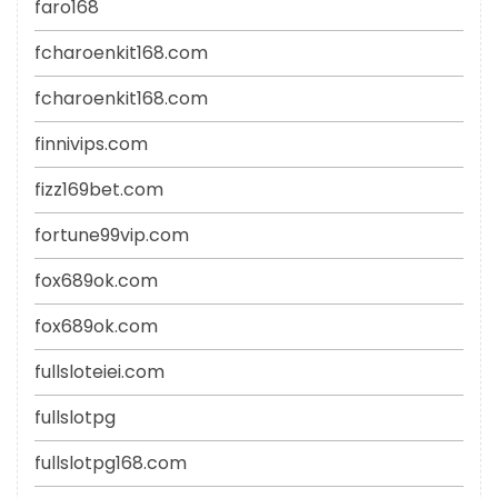
faro168
fcharoenkit168.com
fcharoenkit168.com
finnivips.com
fizz169bet.com
fortune99vip.com
fox689ok.com
fox689ok.com
fullsloteiei.com
fullslotpg
fullslotpg168.com