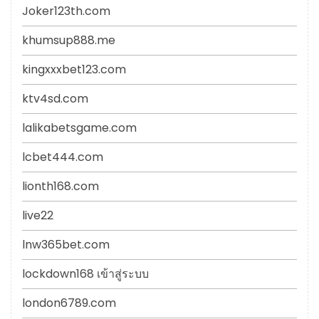
Joker123th.com
khumsup888.me
kingxxxbet123.com
ktv4sd.com
lalikabetsgame.com
lcbet444.com
lionth168.com
live22
lnw365bet.com
lockdown168 เข้าสู่ระบบ
london6789.com