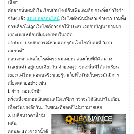
เนี่ย!”
ต่อจากนั้นผมก็เริ่มเรียนเว็บไซต์อื่นเพิ่มเติมอีก กระทั่งเข้าใจว่า
จริงๆแล้ว
แทงบอลออนไลน์
เว็บไซต์พนันมีหลายจำพวก รวมทั้ง
การเลือกไม่ถูกเว็บไซต์อาจก่อให้ประสบเจอกับปัญหาตามมา
เยอะเลยเหมือนที่ผมเคยพบในอดีต
ufabet ประสบการณ์ห่วยแตกๆกับเว็บไซต์บอลที่ “ผ่าน
เอเย่นต์”
ก่อนจะมาเล่นเว็บไซต์ตรง ผมเคยทดลองเว็บที่มีตัวกลาง
(เอเย่นต์) อยู่แบบเดียวกัน ด้วยเหตุว่าขณะนั้นมิได้เล่าเรียน
เยอะแค่ไหน พอพบจริงๆเลยรู้ว่าเว็บที่ไม่ใช่เว็บตรงมันมีการ
เสี่ยงหลายอย่าง เช่น
1. ฝาก–ถอนชักช้า
ครั้งหนึ่งผมถอนเงินตอนหนึ่งนาฬิกา กว่าจะได้เงินปาไปเกือบ
เที่ยงวันของอีกวัน… ในขณะที่ยอดก็ไม่มากมายเลย
2. เปลี่ยนราคาน้ำฉับ
พลัน
ตอนจะแทงราคาน้ำดี