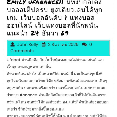
Emily ufanance11 มีทั้งบอลเต็ง
บอลสเต็ปครบ ยูสเดียวเล่นได้ทุก
เกม เว็บบอลอันดับ 1 แทงบอล
ออนไลน์ เว็บแทงบอลที่นักพนัน
แนะนำ 24 ธันวา 69
John Kelly
2 ธันวาคม 2025
0
Comments
Ufabet ผ่านมือถือ กับเว็บไซต์แทงบอลไม่ผ่านเอเย่นต์ และ
เว็บถูกตามกฎหมายเท่านั้น
ถ้าหากย้อนกลับไปเมื่อหลายปีก่อนหน้านี้ ผมเป็นคนๆหนึ่งที่
ถูกใจพนันบอลตามโพย โต๊ะ หรือฝากเพื่อนพ้องแทงแบบเดิมๆ
อยู่เช่นกัน บอกตามจริงเลยว่า เวลานี้แทบจะไม่เคยทราบเลย
ว่าการ ufanance ผ่านมือถือมันสะดวกแล้วก็ไม่เป็นอันตราย
กว่าแค่ไหน จนกว่าได้ลองด้วยตัวเอง…แล้วก็จำเป็นต้องขอบอก
เลยว่า ชีวิตง่ายมากยิ่งขึ้นเยอะแยะ!
จากประสบการณ์ก่อนหน้านี้ทั้งดีและแย่ ผมอยากมาเล่าให้ฟัง