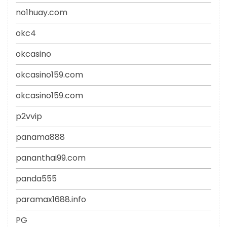
no1huay.com
okc4
okcasino
okcasino159.com
okcasino159.com
p2vvip
panama888
pananthai99.com
panda555
paramax1688.info
PG