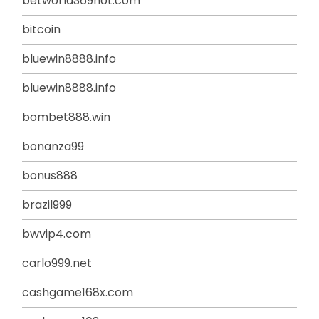
betworld369hot.com
bitcoin
bluewin8888.info
bluewin8888.info
bombet888.win
bonanza99
bonus888
brazil999
bwvip4.com
carlo999.net
cashgame168x.com