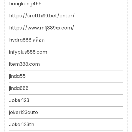
hongkong456
https://sretthi99.bet/enter/
https://www.mfj889xx.com/
hydra888 สล็อต
infyplus888.com
item388.com
jinda55
jinda888
Joker123
joker123auto
Joker123th