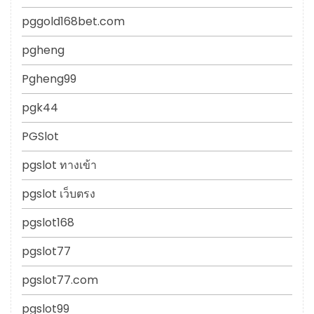
pggold168bet.com
pgheng
Pgheng99
pgk44
PGSlot
pgslot ทางเข้า
pgslot เว็บตรง
pgslot168
pgslot77
pgslot77.com
pgslot99