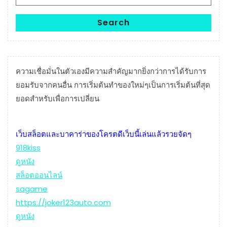
for:
Search
ความเชื่อมั่นในตัวเองมีความสำคัญมากยิ่งกว่าการได้รับการ
ยอมรับจากคนอื่น การเริ่มต้นทำของใหม่ๆเป็นการเริ่มต้นที่สุด
ยอดสำหรับเพื่อการเปลี่ยน
เว็บสล็อตและบาคาร่าของโครตดีเว็บนี้เล่นแล้วรวยจัดๆ
918kiss
ดูหนัง
สล็อตออนไลน์
sagame
https://joker123auto.com
ดูหนัง