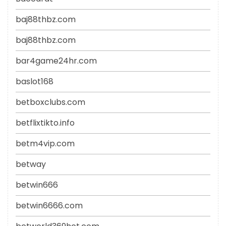
baj88thbz.com
baj88thbz.com
bar4game24hr.com
baslot168
betboxclubs.com
betflixtikto.info
betm4vip.com
betway
betwin666
betwin6666.com