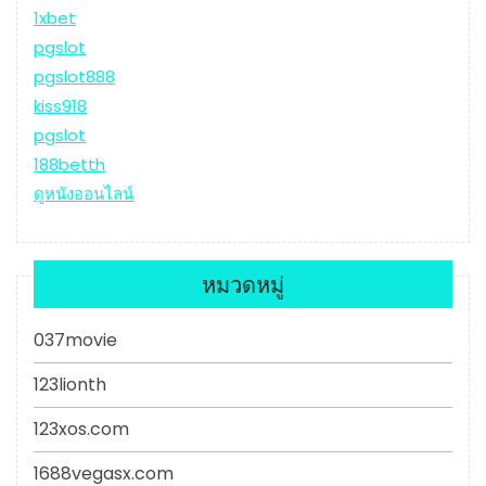
1xbet
pgslot
pgslot888
kiss918
pgslot
188betth
ดูหนังออนไลน์
หมวดหมู่
037movie
123lionth
123xos.com
1688vegasx.com