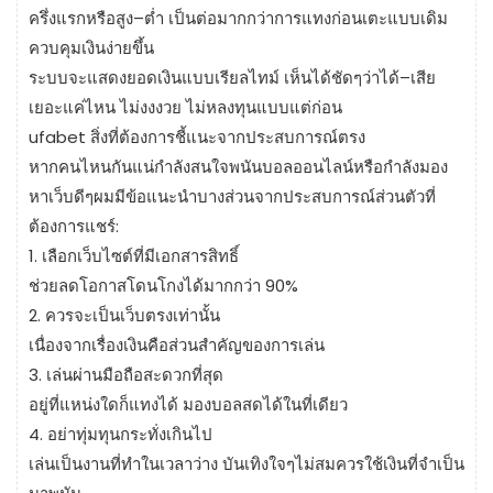
ครึ่งแรกหรือสูง–ต่ำ เป็นต่อมากกว่าการแทงก่อนเตะแบบเดิม
ควบคุมเงินง่ายขึ้น
ระบบจะแสดงยอดเงินแบบเรียลไทม์ เห็นได้ชัดๆว่าได้–เสีย
เยอะแค่ไหน ไม่งงงวย ไม่หลงทุนแบบแต่ก่อน
ufabet สิ่งที่ต้องการชี้แนะจากประสบการณ์ตรง
หากคนไหนกันแน่กำลังสนใจพนันบอลออนไลน์หรือกำลังมอง
หาเว็บดีๆผมมีข้อแนะนำบางส่วนจากประสบการณ์ส่วนตัวที่
ต้องการแชร์:
1. เลือกเว็บไซต์ที่มีเอกสารสิทธิ์
ช่วยลดโอกาสโดนโกงได้มากกว่า 90%
2. ควรจะเป็นเว็บตรงเท่านั้น
เนื่องจากเรื่องเงินคือส่วนสำคัญของการเล่น
3. เล่นผ่านมือถือสะดวกที่สุด
อยู่ที่แหน่งใดก็แทงได้ มองบอลสดได้ในที่เดียว
4. อย่าทุ่มทุนกระทั่งเกินไป
เล่นเป็นงานที่ทำในเวลาว่าง บันเทิงใจๆไม่สมควรใช้เงินที่จำเป็น