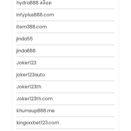
hydra888 สล็อต
infyplus888.com
item388.com
jinda55
jinda888
Joker123
joker123auto
Joker123th
Joker123th.com
khumsup888.me
kingxxxbet123.com