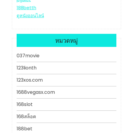
188betth
ดูหนังออนไลน์
หมวดหมู่
037movie
123lionth
123xos.com
1688vegasx.com
168slot
168สล็อต
188bet