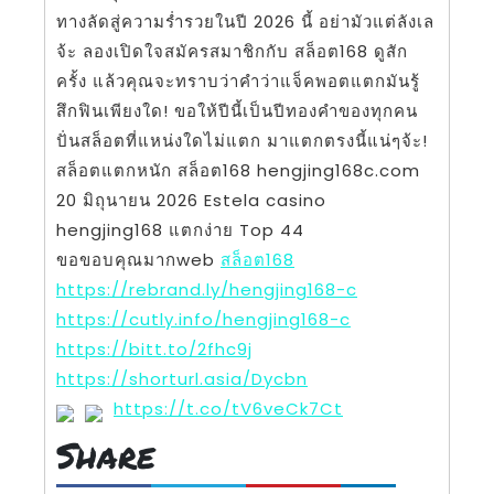
ทางลัดสู่ความร่ำรวยในปี 2026 นี้ อย่ามัวแต่ลังเล
จ้ะ ลองเปิดใจสมัครสมาชิกกับ สล็อต168 ดูสัก
ครั้ง แล้วคุณจะทราบว่าคำว่าแจ็คพอตแตกมันรู้
สึกฟินเพียงใด! ขอให้ปีนี้เป็นปีทองคำของทุกคน
ปั่นสล็อตที่แหน่งใดไม่แตก มาแตกตรงนี้แน่ๆจ้ะ!
สล็อตแตกหนัก สล็อต168 hengjing168c.com
20 มิถุนายน 2026 Estela casino
hengjing168 แตกง่าย Top 44
ขอขอบคุณมากweb
สล็อต168
https://rebrand.ly/hengjing168-c
https://cutly.info/hengjing168-c
https://bitt.to/2fhc9j
https://shorturl.asia/Dycbn
https://t.co/tV6veCk7Ct
Share