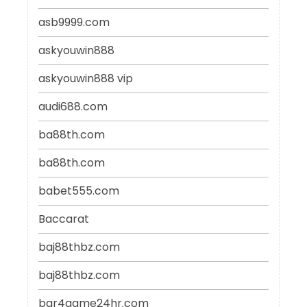
asb9999.com
askyouwin888
askyouwin888 vip
audi688.com
ba88th.com
ba88th.com
babet555.com
Baccarat
baj88thbz.com
baj88thbz.com
bar4game24hr.com