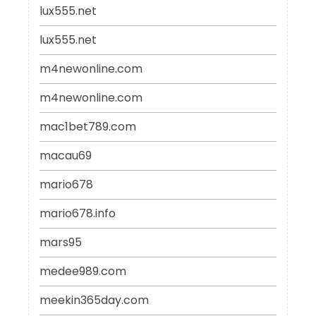
lux555.net
lux555.net
m4newonline.com
m4newonline.com
mac1bet789.com
macau69
mario678
mario678.info
mars95
medee989.com
meekin365day.com