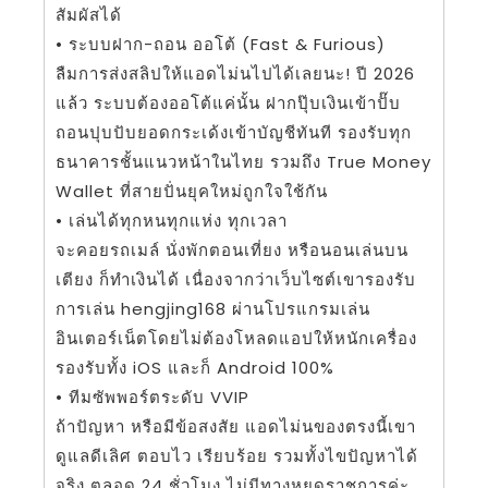
สัมผัสได้
• ระบบฝาก-ถอน ออโต้ (Fast & Furious)
ลืมการส่งสลิปให้แอดไม่นไปได้เลยนะ! ปี 2026
แล้ว ระบบต้องออโต้แค่นั้น ฝากปุ๊บเงินเข้าปั๊บ
ถอนปุบปับยอดกระเด้งเข้าบัญชีทันที รองรับทุก
ธนาคารชั้นแนวหน้าในไทย รวมถึง True Money
Wallet ที่สายปั่นยุคใหม่ถูกใจใช้กัน
• เล่นได้ทุกหนทุกแห่ง ทุกเวลา
จะคอยรถเมล์ นั่งพักตอนเที่ยง หรือนอนเล่นบน
เตียง ก็ทำเงินได้ เนื่องจากว่าเว็บไซต์เขารองรับ
การเล่น hengjing168 ผ่านโปรแกรมเล่น
อินเตอร์เน็ตโดยไม่ต้องโหลดแอปให้หนักเครื่อง
รองรับทั้ง iOS และก็ Android 100%
• ทีมซัพพอร์ตระดับ VVIP
ถ้าปัญหา หรือมีข้อสงสัย แอดไม่นของตรงนี้เขา
ดูแลดีเลิศ ตอบไว เรียบร้อย รวมทั้งไขปัญหาได้
จริง ตลอด 24 ชั่วโมง ไม่มีทางหยุดราชการค่ะ