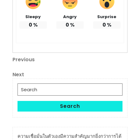
Sleepy
Angry
Surprise
0
%
0
%
0
%
แนะแนว
Previous
Previous
Post
เรื่อง
Next
Next
Post
Search
for:
Search
ความเชื่อมั่นในตัวเองมีความสำคัญมากยิ่งกว่าการได้