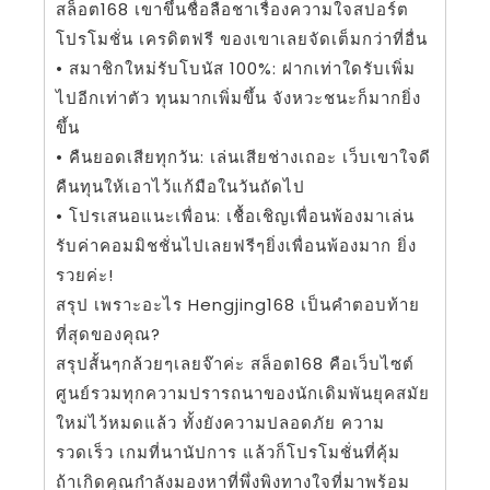
สล็อต168 เขาขึ้นชื่อลือชาเรื่องความใจสปอร์ต
โปรโมชั่น เครดิตฟรี ของเขาเลยจัดเต็มกว่าที่อื่น
• สมาชิกใหม่รับโบนัส 100%: ฝากเท่าใดรับเพิ่ม
ไปอีกเท่าตัว ทุนมากเพิ่มขึ้น จังหวะชนะก็มากยิ่ง
ขึ้น
• คืนยอดเสียทุกวัน: เล่นเสียช่างเถอะ เว็บเขาใจดี
คืนทุนให้เอาไว้แก้มือในวันถัดไป
• โปรเสนอแนะเพื่อน: เชื้อเชิญเพื่อนพ้องมาเล่น
รับค่าคอมมิชชั่นไปเลยฟรีๆยิ่งเพื่อนพ้องมาก ยิ่ง
รวยค่ะ!
สรุป เพราะอะไร Hengjing168 เป็นคำตอบท้าย
ที่สุดของคุณ?
สรุปสั้นๆกล้วยๆเลยจ๊าค่ะ สล็อต168 คือเว็บไซต์
ศูนย์รวมทุกความปรารถนาของนักเดิมพันยุคสมัย
ใหม่ไว้หมดแล้ว ทั้งยังความปลอดภัย ความ
รวดเร็ว เกมที่นานัปการ แล้วก็โปรโมชั่นที่คุ้ม
ถ้าเกิดคุณกำลังมองหาที่พึ่งพิงทางใจที่มาพร้อม