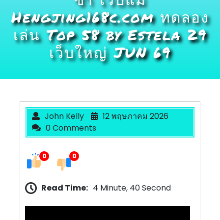
Hengjing168c.com ทดลอง
เล่น Top 58 by Estela 29
เว็บใหญ่ JUN 69
John Kelly
12 พฤษภาคม 2026
0 Comments
0
0
Read Time:
4 Minute, 40 Second