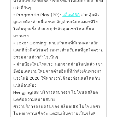
ฟรีสปินที่ สล็อต168 ปรับเรทมาให้แตกง่ายดายยิ่ง
กว่าที่อื่นๆ
• Pragmatic Play (PP):
สล็อต168
สายลุ้นตัว
คูณจะต้องค่ายนี้เลยนะ สัญลักษณ์ตกลงมาทีไร
ใจสั่นทุกครั้ง ด้วยเหตุว่าตัวคูณเขาโหดเหี้ยม
มากมาย
• Joker Gaming: ค่ายเก๋าเกมที่มีเกมคลาสสิก
แตกดีชั่วนิจนิรันดร์ เหมาะสำหรับคนที่ถูกใจความ
ธรรมดาแต่ว่ากำไรเน้นๆ
• ค่ายน้องใหม่ไฟแรง: นอกจากค่ายใหญ่แล้ว เขา
ยังอัปเดตเกมใหม่จากค่ายอินดี้ที่กำลังเดินทางมา
แรงในปี 2026 ให้พวกเราได้ลองก่อนคนไหนกัน
แน่เพื่อนพ้อง
Hengjing168 บริการครบวงจร ไม่ใช่แค่สล็อต
แต่คือความสบายสบาย
คำว่าบริการครบครันของ สล็อต168 ไม่ใช่แค่คำ
โฆษณาชวนเชื่อจ้ะ แต่มันเป็นความเป็นจริงที่