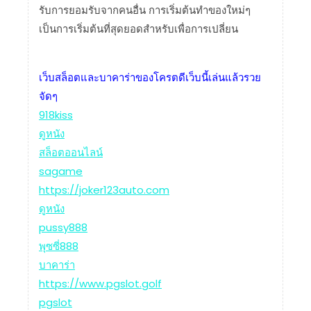
รับการยอมรับจากคนอื่น การเริ่มต้นทำของใหม่ๆ
เป็นการเริ่มต้นที่สุดยอดสำหรับเพื่อการเปลี่ยน
เว็บสล็อตและบาคาร่าของโครตดีเว็บนี้เล่นแล้วรวย
จัดๆ
918kiss
ดูหนัง
สล็อตออนไลน์
sagame
https://joker123auto.com
ดูหนัง
pussy888
พุซซี่888
บาคาร่า
https://www.pgslot.golf
pgslot