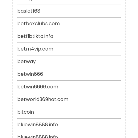
baslot168
betboxclubs.com
betflixtikto.info
betm4vip.com
betway
betwin666
betwin6666.com
betworld369hot.com
bitcoin
bluewin8888.info
bluewin8888.info