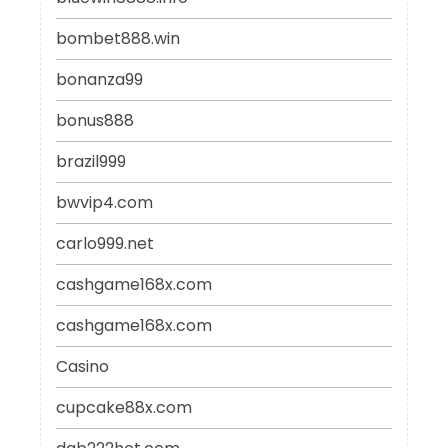
bombet888.win
bonanza99
bonus888
brazil999
bwvip4.com
carlo999.net
cashgame168x.com
cashgame168x.com
Casino
cupcake88x.com