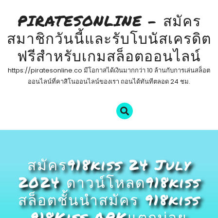
Skip
PIRATESONLINE – สมัคร
to
content
สมาชิกวันนี้และรับโบนัสเครดิต
ฟรีสำหรับเกมสล็อตออนไลน์
https://piratesonline.co มีโอกาสได้เงินมากกว่า 10 ล้านกับการเล่นสล็อต
ออนไลน์ที่คาสิโนออนไลน์ของเรา ถอนได้ทันทีตลอด 24 ชม.
สมัคร918kiss 24 July
2024 ดาวน์โหลด918kiss
สล็อตชั้นนำสมัคร 918kiss
918Kiss APKแตกบ่อย