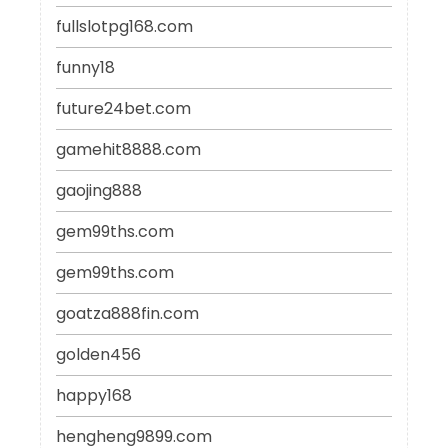
fullslotpg168.com
funny18
future24bet.com
gamehit8888.com
gaojing888
gem99ths.com
gem99ths.com
goatza888fin.com
golden456
happy168
hengheng9899.com