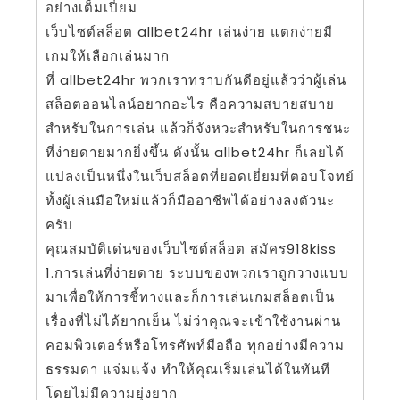
อย่างเต็มเปี่ยม
เว็บไซต์สล็อต allbet24hr เล่นง่าย แตกง่ายมี
เกมให้เลือกเล่นมาก
ที่ allbet24hr พวกเราทราบกันดีอยู่แล้วว่าผู้เล่น
สล็อตออนไลน์อยากอะไร คือความสบายสบาย
สำหรับในการเล่น แล้วก็จังหวะสำหรับในการชนะ
ที่ง่ายดายมากยิ่งขึ้น ดังนั้น allbet24hr ก็เลยได้
แปลงเป็นหนึ่งในเว็บสล็อตที่ยอดเยี่ยมที่ตอบโจทย์
ทั้งผู้เล่นมือใหม่แล้วก็มืออาชีพได้อย่างลงตัวนะ
ครับ
คุณสมบัติเด่นของเว็บไซต์สล็อต สมัคร918kiss
1.การเล่นที่ง่ายดาย ระบบของพวกเราถูกวางแบบ
มาเพื่อให้การชี้ทางและก็การเล่นเกมสล็อตเป็น
เรื่องที่ไม่ได้ยากเย็น ไม่ว่าคุณจะเข้าใช้งานผ่าน
คอมพิวเตอร์หรือโทรศัพท์มือถือ ทุกอย่างมีความ
ธรรมดา แจ่มแจ้ง ทำให้คุณเริ่มเล่นได้ในทันที
โดยไม่มีความยุ่งยาก