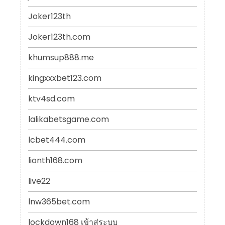
Joker123th
Joker123th.com
khumsup888.me
kingxxxbet123.com
ktv4sd.com
lalikabetsgame.com
lcbet444.com
lionth168.com
live22
lnw365bet.com
lockdown168 เข้าสู่ระบบ