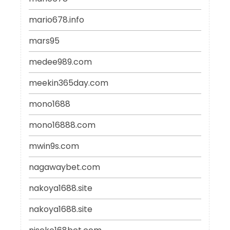
mario678.info
mars95
medee989.com
meekin365day.com
mono1688
mono16888.com
mwin9s.com
nagawaybet.com
nakoya1688.site
nakoya1688.site