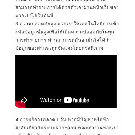
สามารถทำรายการได้ด้วยตัวเองผ่านหน้าเว็บของ
พวกเราได้ในทันที
3.ความปลอดภัยสูง พวกเราใช้เทคโนโลยีการเข้า
รหัสข้อมูลชั้นสูงเพื่อให้เกิดความปลอดภัยในทุก
การทำรายการ ท่านสามารถมั่นอกมั่นใจได้ว่า
ข้อมูลของท่านจะถูกจัดแจงโดยสวัสดิภาพ
4.การบริการตลอด 1 วัน หากมีปัญหาหรือข้อ
สงสัยเกี่ยวกับระบบฝาก-ถอน คณะทำงานของเรา