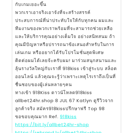
กับเกมเยอะขึ้น
พวกเราเอาจริงเอาจังที่จะสร้างสรรค์
ประสบการณ์ที่น่าประทับใจให้กับทุกคน ผมและ
ทีมงานของพวกเราพร้อมที่จะสามารถช่วยเหลือ
และให้บริการคุณอย่างเต็มใจ อย่างสนิทสนม ถ้า
คุณมีปัญหาหรือปรารถนาข้อเสนอสำหรับในการ
เล่นเกม หรืออยากได้รับโปรโมชั่นสุดพิเศษ
ติดต่อผมได้เลยจ้ะครับผม! มาร่วมสนุกสนานและ
ลุ้นรางวัลใหญ่กับเราที่ 918kiss เข้าสู่ระบบ สล็อต
ออนไลน์ แล้วคุณจะรู้ว่าเพราะเหตุไรเราถึงเป็นที่
ชื่นชอบของผู้เล่นหลายๆคน
ทางเข้า 918Kiss ดาวน์โหลด918kiss
allbet24hr.shop 8 JUL 67 Katlyn ดูรีวิวจาก
ลูกค้าจริง สมัคร918kissปรึกษาฟรี Top 98
ขอขอบคุณมาก Ref.
918kiss
https://bit.ly/allbet24hr-shop
https://rebrand.ly/allbet24hr-shop