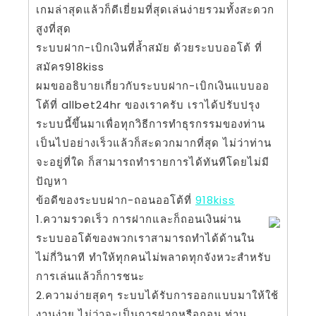
เกมล่าสุดแล้วก็ดีเยี่ยมที่สุดเล่นง่ายรวมทั้งสะดวก
สูงที่สุด
ระบบฝาก-เบิกเงินที่ล้ำสมัย ด้วยระบบออโต้ ที่
สมัคร918kiss
ผมขออธิบายเกี่ยวกับระบบฝาก-เบิกเงินแบบออ
โต้ที่ allbet24hr ของเราครับ เราได้ปรับปรุง
ระบบนี้ขึ้นมาเพื่อทุกวิธีการทำธุรกรรมของท่าน
เป็นไปอย่างเร็วแล้วก็สะดวกมากที่สุด ไม่ว่าท่าน
จะอยู่ที่ใด ก็สามารถทำรายการได้ทันทีโดยไม่มี
ปัญหา
ข้อดีของระบบฝาก-ถอนออโต้ที่
918kiss
1.ความรวดเร็ว การฝากและก็ถอนเงินผ่าน
ระบบออโต้ของพวกเราสามารถทำได้ด้านใน
ไม่กี่วินาที ทำให้ทุกคนไม่พลาดทุกจังหวะสำหรับ
การเล่นแล้วก็การชนะ
2.ความง่ายสุดๆ ระบบได้รับการออกแบบมาให้ใช้
งานง่าย ไม่ว่าจะเป็นการฝากหรือถอน ท่าน