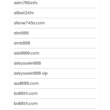
adm789.info
allbet24hr
allone745s.com
alot666
amb888
asb9999.com
askyouwin888
askyouwin888 vip
audi688.com
ba88th.com
ba88th.com