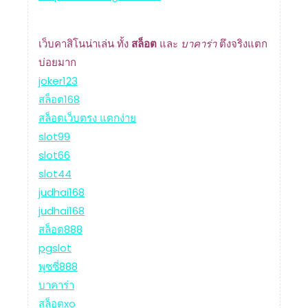
เว็บคาสิโนน่าเล่น ทั้ง
สล็อต
และ
บาคาร่า
ตึงจริงแตก
บ่อยมาก
joker123
สล็อต168
สล็อตเว็บตรง แตกง่าย
slot99
slot66
slot44
judhai168
judhai168
สล็อต888
pgslot
พุซซี่888
บาคาร่า
สล็อตxo