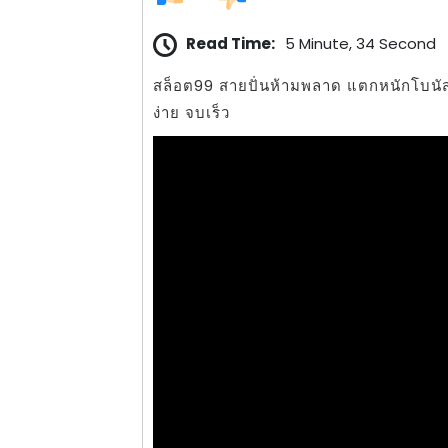
Read Time:
5 Minute, 34 Second
สล็อต99 สายปั่นห้ามพลาด แตกหนักโบนัสถ
ง่าย จบเร็ว