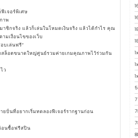
1
ฟีเจอร์พิเศษ
1
ณภาพ
มาชิกจริง แล้วก็เล่นในโหมดเงินจริง แล้วได้กำไร คุณ
1
ตามเงื่อนไขของเว็บ
1
อบเล่นฟรี”
1
บสล็อตขนาดใหญ่ศูนย์รวมค่ายเกมคุณภาพไว้ร่วมกัน
1
้ไว
1
5
7
7
สายปั่นที่อยากเริ่มทดลองฟีเจอร์รากฐานก่อน
7
่อนซื้อฟรีสปิน
8