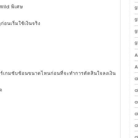
Wild พิเศษ
9
9
ก่อนเริ่มใช้เงินจริง
9
9
A
A
์เกมซับซ้อนขนาดไหนก่อนที่จะทำการตัดสินใจลงเงิน
a
ุด
a
a
a
a
a