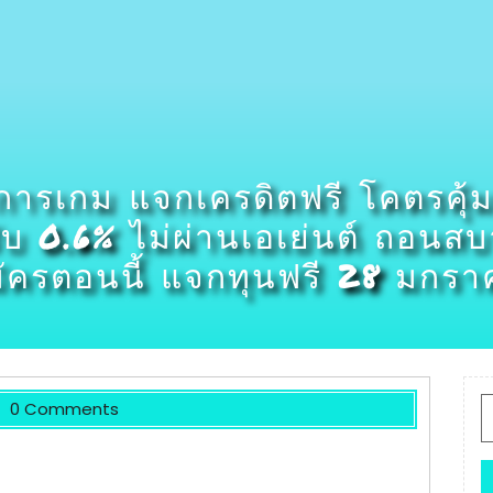
การเกม แจกเครดิตฟรี โคตรคุ้ม
บ 0.6% ไม่ผ่านเอเย่นต์ ถอนสบา
มัครตอนนี้ แจกทุนฟรี 28 มกร
S
0 Comments
f