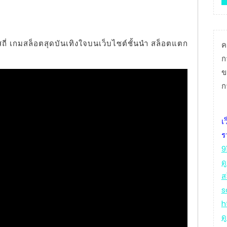
ี่ เกมสล็อตสุดบันเทิงใจบนเว็บไซต์ชั้นนำ สล็อตแตก
ค
ก
ข
ก
เ
ร
9
ด
ส
s
h
ด