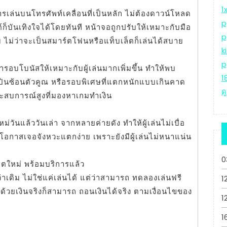
1
เล่นบนโทรศัพท์เคลื่อนที่เป็นหลัก ไม่ต้องดาวน์โหลด
p
ต์ก็บันเทิงใจได้โดยทันที หน้าจอถูกปรับให้เหมาะกับมือ
p
บ ไม่ว่าจะเป็นสมาร์ตโฟนหรือแท็บเล็ตก็เล่นได้สบาย
k
p
อบโบนัสให้เหมาะกับผู้เล่นมากเพิ่มขึ้น ทำให้พบ
1
สปินซ้อนตัวคูณ หรือรอบพิเศษที่แตกหนักแบบเกินคาด
ด
นประสบการณ์สูงที่มองหาเกมทำเงิน
่วันแล้ววันเล่า จากหลายค่ายดัง ทำให้ผู้เล่นไม่เบื่อ
งมีโอกาสเจอจังหวะแตกง่าย เพราะยังมีผู้เล่นไม่หนาแน่น
0
ตใหม่ พร้อมบริการแล้ว
เดิม ไม่ใช่แค่เล่นได้ แต่ว่าสามารถ ทดลองเล่นฟรี
1
ล่นด้วยเงินจริงก็สามารถ ถอนเงินได้จริง ตามเงื่อนไขของ
1
1