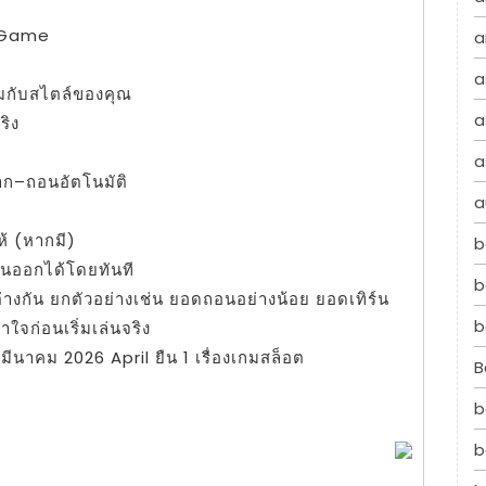
e Game
a
a
มกับสไตล์ของคุณ
a
ริง
a
ฝาก–ถอนอัตโนมัติ
a
ห้ (หากมี)
b
อนออกได้โดยทันที
b
่างกัน ยกตัวอย่างเช่น ยอดถอนอย่างน้อย ยอดเทิร์น
b
ใจก่อนเริ่มเล่นจริง
นาคม 2026 April ยืน 1 เรื่องเกมสล็อต
B
b
b