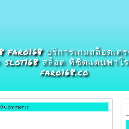
68 faro168 บริการเกมสล็อตเค
า slot168 สล็อต พิชิตแดนฟาโ
faro168.co
S
0 Comments
f