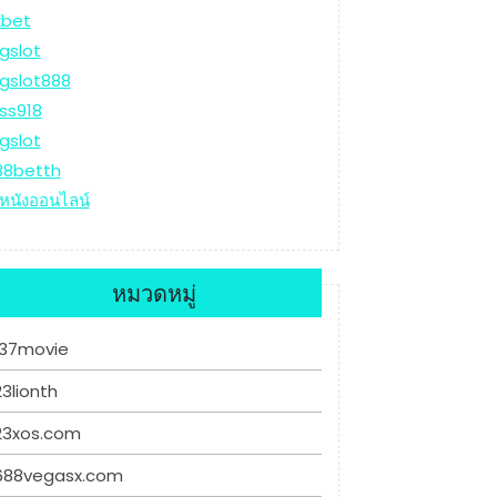
xbet
gslot
gslot888
iss918
gslot
88betth
ูหนังออนไลน์
หมวดหมู่
37movie
23lionth
23xos.com
688vegasx.com