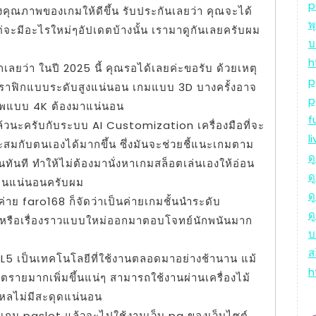
p
คุณภาพของเกมให้ดีขึ้น รับประกันเลยว่า คุณจะได้
พ
ต่จะมีอะไรใหม่ๆอัปเดตบ้างนั้น เรามาดูกันเลยครับผม
บ
h
เลยว่า ในปี 2025 นี้ คุณรอได้เลยค่ะขอรับ ด้วยเหตุ
p
ราฟิกแบบระดับสูงแน่นอน เกมแบบ 3D บางครั้งอาจ
p
ภาพแบบ 4K ต้องมาแน่นอน
f
ล้วนะครับกับระบบ AI Customization เครื่องมือที่จะ
l
สมกับตนเองได้มากขึ้น ซึ่งมันจะช่วยชี้แนะเกมตาม
ด
นที ทำให้ไม่ต้องมานั่งหาเกมสล็อตเล่นเองให้อ่อน
ด
่านแน่นอนครับผม
ด
่าย faro168 ก็จัดว่าเป็นค่ายเกมชั้นนำระดับ
ด
่ หรือเรื่องราวแบบใหม่ออกมาตอบโจทย์นักพนันมาก
บ
ส
HTML5 เป็นเทคโนโลยีที่ใช้งานตลอดมาอย่างช้านาน แม้
h
ันตรายมากเพิ่มขึ้นแน่ๆ สามารถใช้งานผ่านเครื่องไม้
่นไหลไม่มีสะดุดแน่นอน
ยเกม pgslot แล้วจะไปใช้งานเว็บ pg ของเว็บไซต์