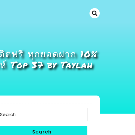
รดิตฟรี ทุกยอดฝาก 10%
รห์ Top 37 by Taylah
earch
or:
Search