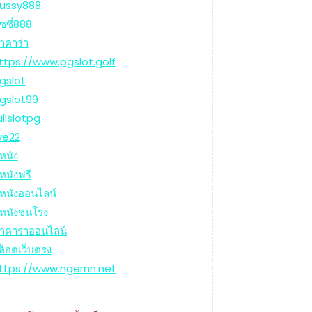
ussy888
ุซซี่888
าคาร่า
ttps://www.pgslot.golf
gslot
gslot99
ullslotpg
ive22
ูหนัง
ูหนังฟรี
ูหนังออนไลน์
ูหนังชนโรง
าคาร่าออนไลน์
ล็อตเว็บตรง
ttps://www.ngernn.net