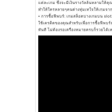
แต่ละเกม ซึ่งจะมีเงินรางวัลล้นหลามให้คุณ
ทำให้ใครหลายๆคนต่างทุ่มเทใจให้เกมจาก
• การซื้อฟีพบร์: เกมสล็อตบางเกมบน slot
ใช้เครดิตของคุณสำหรับเพื่อการซื้อฟีพบร์
ทันที ไม่ต้องรอเครื่องหมายครบก็รวยได้เ