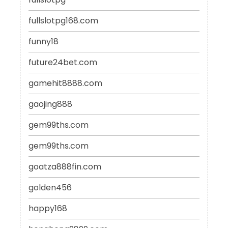
fullslotpg168.com
funny18
future24bet.com
gamehit8888.com
gaojing888
gem99ths.com
gem99ths.com
goatza888fin.com
golden456
happy168