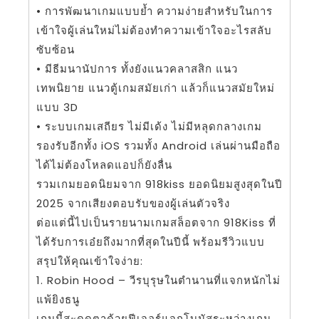
• การพัฒนาเกมแบบย้ำ ความง่ายสำหรับในการ
เข้าใจผู้เล่นใหม่ไม่ต้องทำความเข้าใจอะไรสลับ
ซับซ้อน
• มีธีมนานัปการ ทั้งยังแนวคลาสสิก แนว
เทพนิยาย แนวตู้เกมสมัยเก่า แล้วก็แนวสมัยใหม่
แบบ 3D
• ระบบเกมเสถียร ไม่มีเด้ง ไม่มีหลุดกลางเกม
รองรับอีกทั้ง iOS รวมทั้ง Android เล่นผ่านมือถือ
ได้ไม่ต้องโหลดแอปก็ยังลื่น
รวมเกมยอดนิยมจาก 918kiss ยอดนิยมสูงสุดในปี
2025 จากเสียงตอบรับของผู้เล่นตัวจริง
ต่อแต่นี้ไปเป็นรายนามเกมสล็อตจาก 918Kiss ที่
ได้รับการเอ๋ยถึงมากที่สุดในปีนี้ พร้อมรีวิวแบบ
สรุปให้คุณเข้าใจง่าย:
1. Robin Hood – วีรบุรุษในตำนานที่แจกหนักไม่
แพ้ยิงธนู
เกมนี้สะดุดตาด้วยฟีเจอร์แจกโบนัสระหว่างเกม