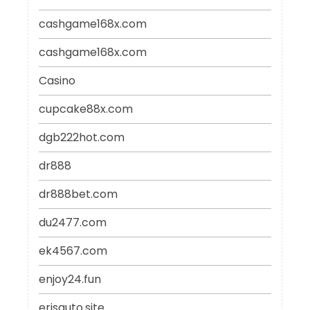
cashgame168x.com
cashgame168x.com
Casino
cupcake88x.com
dgb222hot.com
dr888
dr888bet.com
du2477.com
ek4567.com
enjoy24.fun
erisauto.site