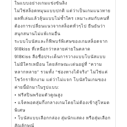
ในแบบอย่างเกมแข่งขันลิง
ไม่ใช่สล็อตหมุนแบบปกติ แต่ว่าเป็นเกมแนวทาย
ผลที่เล่นแล้วลุ้นแบบไม่ซ้ำใคร เหมาะสมกับคนที่
ต้องการเปลี่ยนแนวจากสล็อตทั่วๆไป ยืนยันว่า
สนุกสนานไม่แพ้เกมอื่น
ระบบโบนัสและก็ฟีพบร์พิเศษของเกมสล็อตจาก
918kiss ที่เหนือกว่าหลายค่ายในตลาด
918Kiss ลือชื่อประเด็นการวางแบบโบนัสแบบ
ไม่มีใครเหมือน โดยลักษณะเด่นอยู่ที่ “ความ
หลากหลาย” รวมทั้ง “ช่องทางได้จริง” ไม่ใช่แค่
โชว์กราฟิกงาม แต่ว่าไม่แจก โบนัสในเกมของ
ค่ายนี้มักมาในรูปแบบ:
• ฟรีสปินพร้อมตัวคูณสูง
• แจ็คพอตสุ่มกึ่งกลางเกมโดยไม่ต้องเข้าสู่โหมด
พิเศษ
• โบนัสแบบเลือกกล่อง สุ่มนักแสดง หรือสุ่มเลือก
สัญลักษณ์