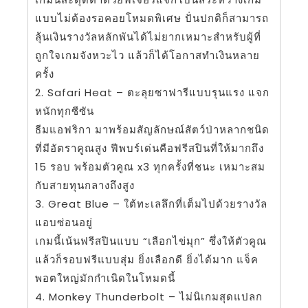
แบบไม่ต้องรอคอยโหมดพิเศษ ปั่นปกติก็สามารถ
ลุ้นเงินรางวัลหลักพันได้ไม่ยากเหมาะสำหรับผู้ที่
ถูกใจเกมจังหวะไว แล้วก็ได้โอกาสทำเงินหลาย
ครั้ง
2. Safari Heat – ตะลุยซาฟารีแบบรุนแรง แจก
หนักทุกซีซัน
ธีมแอฟริกา มาพร้อมสัญลักษณ์สัตว์ป่าหลากชนิด
ที่มีอัตราคูณสูง ฟีพบร์เด่นคือฟรีสปินที่ให้มากถึง
15 รอบ พร้อมตัวคูณ x3 ทุกครั้งที่ชนะ เหมาะสม
กับสายทุนกลางถึงสูง
3. Great Blue – ใต้ทะเลลึกที่เต็มไปด้วยรางวัล
แอบซ่อนอยู่
เกมนี้เน้นฟรีสปินแบบ “เลือกไข่มุก” ซึ่งให้ตัวคูณ
แล้วก็รอบฟรีแบบสุ่ม ยิ่งเลือกดี ยิ่งได้มาก แจ็ค
พอตใหญ่มักกำเนิดในโหมดนี้
4. Monkey Thunderbolt – ไม่นิเกมสุดแปลก