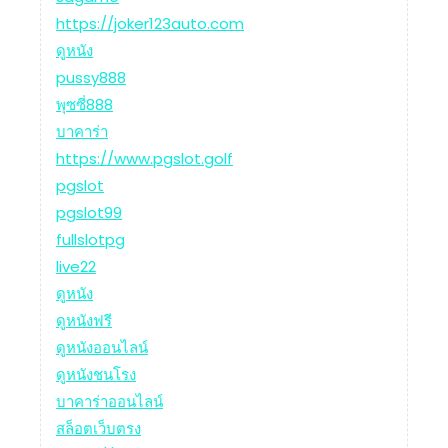
https://joker123auto.com
ดูหนัง
pussy888
พุซซี่888
บาคาร่า
https://www.pgslot.golf
pgslot
pgslot99
fullslotpg
live22
ดูหนัง
ดูหนังฟรี
ดูหนังออนไลน์
ดูหนังชนโรง
บาคาร่าออนไลน์
สล็อตเว็บตรง