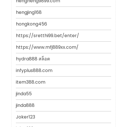
hengheng9899.com
hengjing168
hongkong456
https://sretthi99.bet/enter/
https://www.mfj889xx.com/
hydra888 สล็อต
infyplus888.com
item388.com
jinda55
jinda888
Joker123