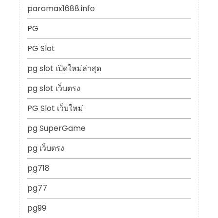
paramax1688.info
PG
PG Slot
pg slot เปิดใหม่ล่าสุด
pg slot เว็บตรง
PG Slot เว็บใหม่
pg SuperGame
pg เว็บตรง
pg718
pg77
pg99