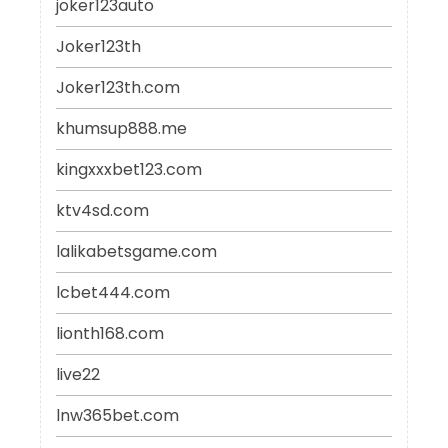
joker123auto
Joker123th
Joker123th.com
khumsup888.me
kingxxxbet123.com
ktv4sd.com
lalikabetsgame.com
lcbet444.com
lionth168.com
live22
lnw365bet.com