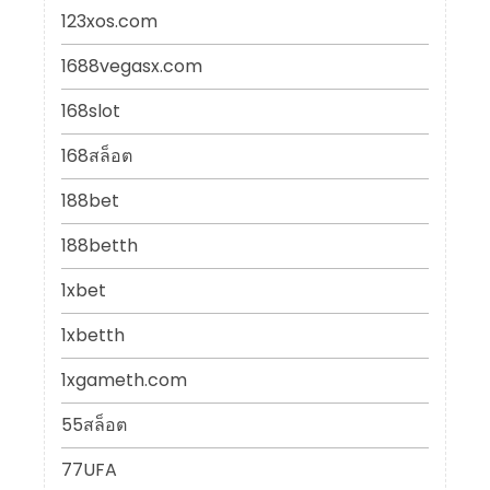
123xos.com
1688vegasx.com
168slot
168สล็อต
188bet
188betth
1xbet
1xbetth
1xgameth.com
55สล็อต
77UFA