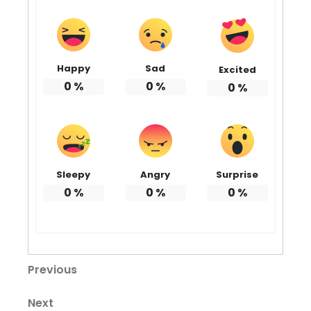
Happy
Sad
Excited
0
%
0
%
0
%
Sleepy
Angry
Surprise
0
%
0
%
0
%
แนะแนว
Previous
Previous
Post
เรื่อง
Next
Next