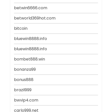
betwin6666.com
betworld369hot.com
bitcoin
bluewin8888.info
bluewin8888.info
bombet888.win
bonanza99
bonus888
brazil999
bwvip4.com
carlo999.net