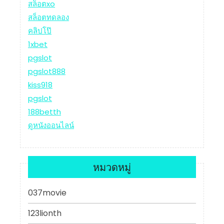
สล็อตxo
สล็อตทดลอง
คลิปโป๊
1xbet
pgslot
pgslot888
kiss918
pgslot
188betth
ดูหนังออนไลน์
หมวดหมู่
037movie
123lionth