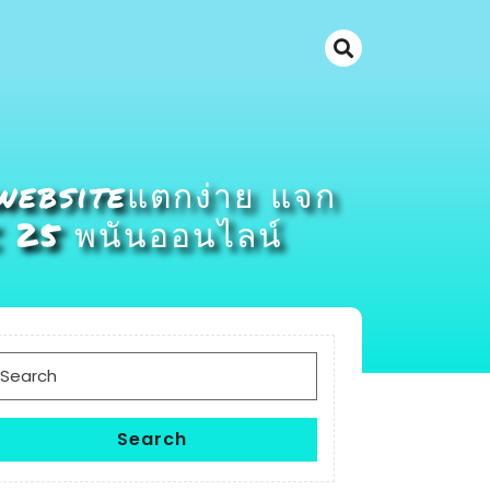
 websiteแตกง่าย แจก
EC 25 พนันออนไลน์
earch
or:
Search