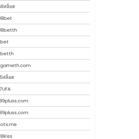
68สล็อต
88bet
88betth
xbet
xbetth
xgameth.com
5สล็อต
7UFA
89pluss.com
89pluss.com
lots.me
18Kiss