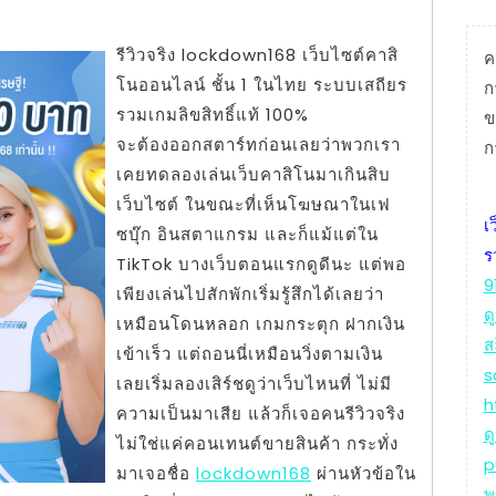
รีวิวจริง lockdown168 เว็บไซต์คาสิ
ค
โนออนไลน์ ชั้น 1 ในไทย ระบบเสถียร
ก
รวมเกมลิขสิทธิ์แท้ 100%
ข
จะต้องออกสตาร์ทก่อนเลยว่าพวกเรา
ก
เคยทดลองเล่นเว็บคาสิโนมาเกินสิบ
เว็บไซต์ ในขณะที่เห็นโฆษณาในเฟ
เ
ซบุ๊ก อินสตาแกรม และก็แม้แต่ใน
ร
TikTok บางเว็บตอนแรกดูดีนะ แต่พอ
9
เพียงเล่นไปสักพักเริ่มรู้สึกได้เลยว่า
ด
เหมือนโดนหลอก เกมกระตุก ฝากเงิน
ส
เข้าเร็ว แต่ถอนนี่เหมือนวิ่งตามเงิน
s
เลยเริ่มลองเสิร์ชดูว่าเว็บไหนที่ ไม่มี
h
ความเป็นมาเสีย แล้วก็เจอคนรีวิวจริง
ด
ไม่ใช่แค่คอนเทนต์ขายสินค้า กระทั่ง
p
มาเจอชื่อ
lockdown168
ผ่านหัวข้อใน
พ