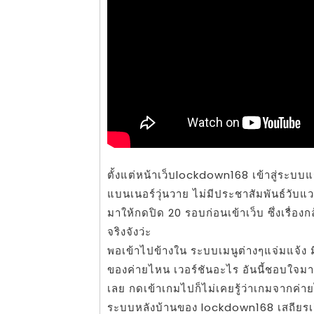
ตั้งแต่หน้าเว็บlockdown168 เข้าสู่ระบบแร
แบนเนอร์วุ่นวาย ไม่มีประชาสัมพันธ์วับ
มาให้กดปิด 20 รอบก่อนเข้าเว็บ ซึ่งเรื่อง
จริงจังว่ะ
พอเข้าไปข้างใน ระบบเมนูต่างๆแจ่มแจ้ง
ของค่ายไหน เวอร์ชันอะไร อันนี้ชอบใจมากม
เลย กดเข้าเกมไปก็ไม่เคยรู้ว่าเกมจากค่า
ระบบหลังบ้านของ lockdown168 เสถียรเกิ