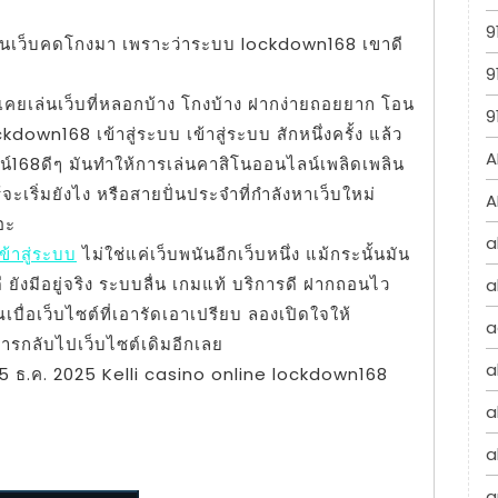
9
คยโดนเว็บคดโกงมา เพราะว่าระบบ lockdown168 เขาดี
9
คยเล่นเว็บที่หลอกบ้าง โกงบ้าง ฝากง่ายถอยยาก โอน
9
wn168 เข้าสู่ระบบ เข้าสู่ระบบ สักหนึ่งครั้ง แล้ว
A
น์168ดีๆ มันทำให้การเล่นคาสิโนออนไลน์เพลิดเพลิน
ู้จะเริ่มยังไง หรือสายปั่นประจำที่กำลังหาเว็บใหม่
A
อะ
a
้าสู่ระบบ
ไม่ใช่แค่เว็บพนันอีกเว็บหนึ่ง แม้กระนั้นมัน
ดี ยังมีอยู่จริง ระบบลื่น เกมแท้ บริการดี ฝากถอนไว
a
เบื่อเว็บไซต์ที่เอารัดเอาเปรียบ ลองเปิดใจให้
a
ารกลับไปเว็บไซต์เดิมอีกเลย
a
25 ธ.ค. 2025 Kelli casino online lockdown168
a
a
a