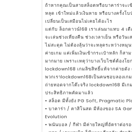
ถ้าหากคุณเป็นสายสล็อตหรือบาคาร่าจะเข้าใ
หลุด เข้าใหม่แล้วเงินหาย หรือบางครั้งโ
เปลี่ยนเป็นเสมือนไม่เคยได้อะไร
แต่กับ ล็อกดาวน์168 เราเล่นมาแทบ 4 เดือ
จะเล่นช่วงเที่ยงคืน ช่วงเวลาเย็น หรือวันเ
ไม่สะดุด ไม่ต้องลุ้นว่าจะหลุดระหว่างหมุ
ค่ายเกม แค่เพิ่มเงินเข้ากระเป๋าหลัก ก็สา
มากมาย เพราะเหตุว่าบางเว็บไซต์ต้องโยกเ
lockdown168 เกมลิขสิทธิ์แท้จากค่ายดั
พวกเราlockdown168เป็นคนชอบลองเกมให
ถ่ายทอดจากโต๊ะจริง lockdown168 มีเกม
ประสิทธิภาพคัดมาแล้ว
• สล็อต มีทั้งยัง PG Soft, Pragmatic Pla
• บาคาร่า / คาสิโนสด มีห้องของ SA 
Evolution
• พนันบอล / กีฬา มีค่ายใหญ่ที่อัตราต่อรอ