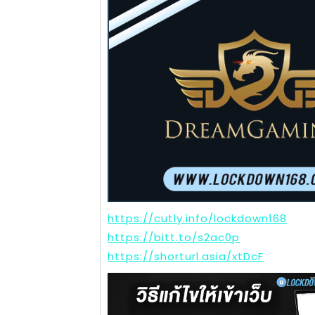
https://cutly.info/lockdown168
https://bitt.to/s2ac0p
https://shorturl.asia/xtDcF