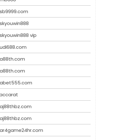
sb9999.com
skyouwin888
skyouwin888 vip
udi688.com
a88th.com
a88th.com
abet555.com
accarat
aj88thbz.com
aj88thbz.com
ar4game24hr.com