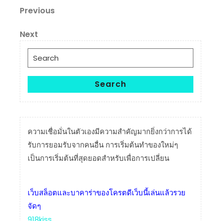
แนะแนว
Previous
Previous
Post
เรื่อง
Next
Next
Post
Search
for:
Search
ความเชื่อมั่นในตัวเองมีความสำคัญมากยิ่งกว่าการได้
รับการยอมรับจากคนอื่น การเริ่มต้นทำของใหม่ๆ
เป็นการเริ่มต้นที่สุดยอดสำหรับเพื่อการเปลี่ยน
เว็บสล็อตและบาคาร่าของโครตดีเว็บนี้เล่นแล้วรวย
จัดๆ
918kiss