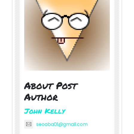
About Post
Author
John Kelly
seoaba01@gmail.com