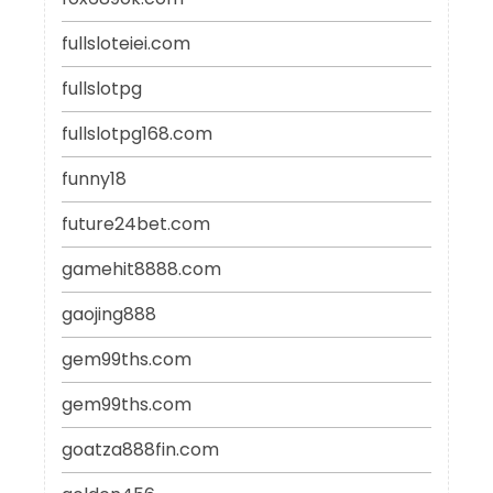
fullsloteiei.com
fullslotpg
fullslotpg168.com
funny18
future24bet.com
gamehit8888.com
gaojing888
gem99ths.com
gem99ths.com
goatza888fin.com