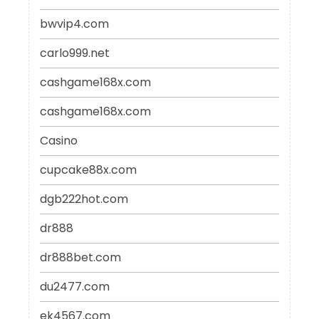
bwvip4.com
carlo999.net
cashgame168x.com
cashgame168x.com
Casino
cupcake88x.com
dgb222hot.com
dr888
dr888bet.com
du2477.com
ek4567.com