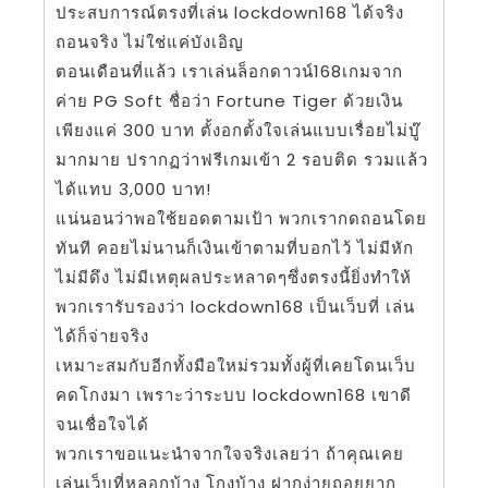
ประสบการณ์ตรงที่เล่น lockdown168 ได้จริง
ถอนจริง ไม่ใช่แค่บังเอิญ
ตอนเดือนที่แล้ว เราเล่นล็อกดาวน์168เกมจาก
ค่าย PG Soft ชื่อว่า Fortune Tiger ด้วยเงิน
เพียงแค่ 300 บาท ตั้งอกตั้งใจเล่นแบบเรื่อยไม่บู๊
มากมาย ปรากฏว่าฟรีเกมเข้า 2 รอบติด รวมแล้ว
ได้แทบ 3,000 บาท!
แน่นอนว่าพอใช้ยอดตามเป้า พวกเรากดถอนโดย
ทันที คอยไม่นานก็เงินเข้าตามที่บอกไว้ ไม่มีหัก
ไม่มีดึง ไม่มีเหตุผลประหลาดๆซึ่งตรงนี้ยิ่งทำให้
พวกเรารับรองว่า lockdown168 เป็นเว็บที่ เล่น
ได้ก็จ่ายจริง
เหมาะสมกับอีกทั้งมือใหม่รวมทั้งผู้ที่เคยโดนเว็บ
คดโกงมา เพราะว่าระบบ lockdown168 เขาดี
จนเชื่อใจได้
พวกเราขอแนะนำจากใจจริงเลยว่า ถ้าคุณเคย
เล่นเว็บที่หลอกบ้าง โกงบ้าง ฝากง่ายถอยยาก