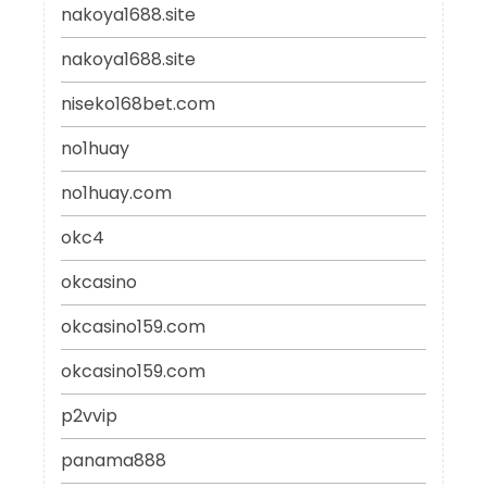
nakoya1688.site
nakoya1688.site
niseko168bet.com
no1huay
no1huay.com
okc4
okcasino
okcasino159.com
okcasino159.com
p2vvip
panama888