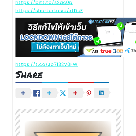
https://bitt.to/s2ac0p
https://shorturl.asia/xtDcF
https://t.co/Jo7l32V0FW
Share