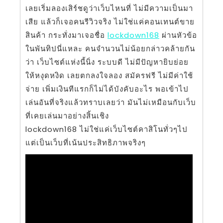
เลยเริ่มลองเสิร์ชดูว่าเว็บไหนที่ ไม่มีความเป็นมา
เสีย แล้วก็เจอคนรีวิวจริง ไม่ใช่แค่คอนเทนต์ขาย
สินค้า กระทั่งมาเจอชื่อ
lockdown168
ผ่านหัวข้อ
ในพันทิปนี่แหละ คนจำนวนไม่น้อยกล่าวคล้ายกัน
ว่า เว็บไซต์แห่งนี้นิ่ง ระบบดี ไม่มีปัญหายิบย่อย
ให้หงุดหงิด เลยตกลงใจลอง สมัครฟรี ไม่มีค่าใช้
จ่าย เพิ่มเงินทีแรกก็ไม่ได้บังคับอะไร พอเข้าไป
เล่นอันที่จริงแล้วทราบเลยว่า มันไม่เหมือนกับเว็บ
ที่เคยเล่นมาอย่างสิ้นเชิง
lockdown168 ไม่ใช่แค่เว็บไซต์คาสิโนทั่วๆไป
แต่เป็นเว็บที่เน้นประสิทธิภาพจริงๆ