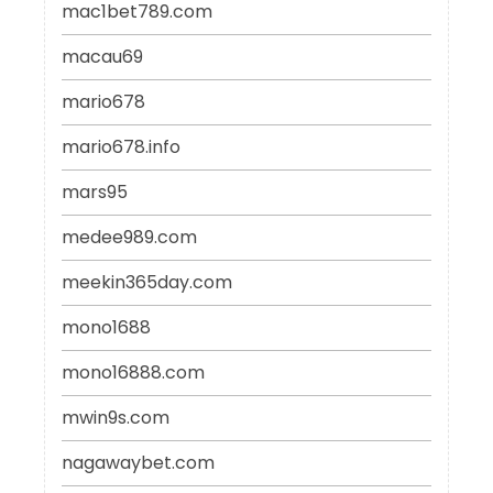
mac1bet789.com
macau69
mario678
mario678.info
mars95
medee989.com
meekin365day.com
mono1688
mono16888.com
mwin9s.com
nagawaybet.com