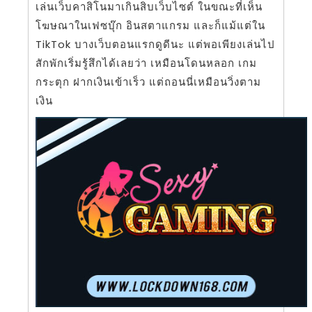
เล่นเว็บคาสิโนมาเกินสิบเว็บไซต์ ในขณะที่เห็น
โฆษณาในเฟซบุ๊ก อินสตาแกรม และก็แม้แต่ใน
TikTok บางเว็บตอนแรกดูดีนะ แต่พอเพียงเล่นไป
สักพักเริ่มรู้สึกได้เลยว่า เหมือนโดนหลอก เกม
กระตุก ฝากเงินเข้าเร็ว แต่ถอนนี่เหมือนวิ่งตาม
เงิน