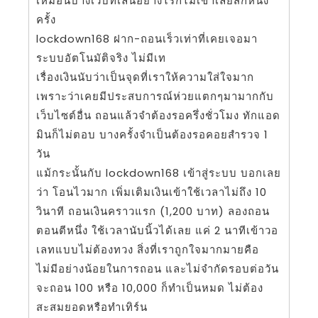
เหมือนบางเว็บที่เล่นอย่างไรก็ไม่เข้าเลยสักหนึ่ง
ครั้ง
lockdown168 ฝาก-ถอนเร็วเท่าที่เคยเจอมา
ระบบอัตโนมัติจริง ไม่มีเท
เรื่องเงินนับว่าเป็นจุดที่เราให้ความใส่ใจมาก
เพราะว่าเคยมีประสบการณ์ห่วยแตกๆมามากกับ
เว็บไซต์อื่น ถอนแล้วจำต้องรอครึ่งชั่วโมง ทักแอด
มินก็ไม่ตอบ บางครั้งจำเป็นต้องรอคอยสำรวจ 1
วัน
แม้กระนั้นกับ lockdown168 เข้าสู่ระบบ บอกเลย
ว่า โอนไวมาก เพิ่มเติมเงินเข้าใช้เวลาไม่ถึง 10
วินาที ถอนเงินคราวแรก (1,200 บาท) ลองถอน
ตอนตีหนึ่ง ใช้เวลานับนิ้วได้เลย แค่ 2 นาทีเข้าวอ
เลทแบบไม่ต้องทวง สิ่งที่เราถูกใจมากมายคือ
ไม่มีอย่างน้อยในการถอน และไม่จำกัดรอบต่อวัน
จะถอน 100 หรือ 10,000 ก็ทำเป็นหมด ไม่ต้อง
สะสมยอดหรือทำเทิร์น