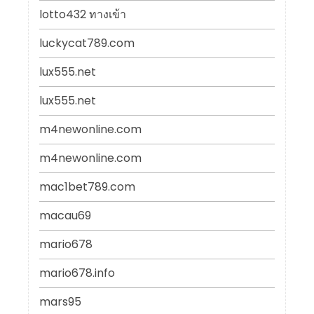
lotto432 ทางเข้า
luckycat789.com
lux555.net
lux555.net
m4newonline.com
m4newonline.com
mac1bet789.com
macau69
mario678
mario678.info
mars95