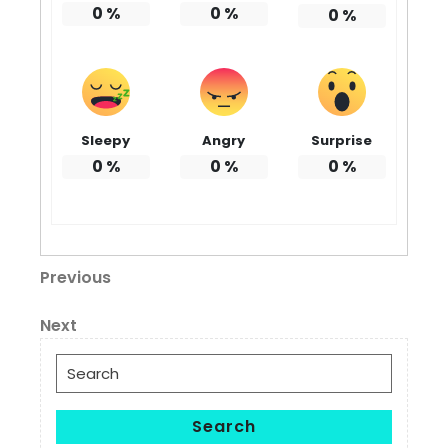
0
%
0
%
0
%
Sleepy
Angry
Surprise
0
%
0
%
0
%
แนะแนว
Previous
Previous
Post
เรื่อง
Next
Next
Post
Search
for:
Search