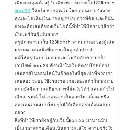
เพียงแค่คุณต้องรู้จักเพียงพอ เพราะเว็บ123lionth
lion123
ให้จริง หากคุณไม่โลภ ถอนตามจังหวะ
คุณจะได้เห็นเงินฝากบัญชีบ่อยกว่าที่คิด และก็นั่น
แหละคือเสน่ห์ของเว็บไซต์นี้ที่ทำให้มีความรู้สึกว่า
มันแฟร์กับผู้เล่นมากๆ
สรุปภาพรวมเว็บ 123lionth จากมุมมองของผู้เล่น
ธรรมดาคนหนึ่งที่กลายเป็นลูกค้าประจำ
แม้ให้สรุปแบบไม่อวยและไม่ขัดกับความจริง
เว็บไซต์ lion123 คือหนึ่งในเว็บที่ตอบโจทย์การ
เล่นคาสิโนออนไลน์ในชีวิตจริงที่สุดเท่าที่พวกเรา
เคยลอง ระบบใช้งานง่าย เกมเยอะแล้วก็มากมาย
แถมยังมีความเสถียรภาพที่มั่นใจได้ว่าเล่นแล้วไม่
เสียอารมณ์ ไม่ว่าคุณจะเป็นสายไพ่ สล็อต หรือ
ลองเล่นเกมแบบใหม่ๆก็มีให้เลือกครบทั้งหมดทุก
อย่าง
สิ่งที่ทำให้เรายังอยู่กับเว็บนี้lion123 มานานนับ
เป็นเวลาหลายเดือนเป็นความแน่ใจ ความจริงใจ