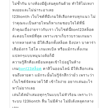
ไม่ซ้ำกัน บางห้องมีผู้เล่นคุยกันด้วย ทำให้ไม่เหงา
หงอยและไม่น่าระอาเลย
123lionth เว็บไซต์ที่มีเกมให้เลือกครบทุกแนว ไม่
ว่าคุณจะเป็นสายไหนก็หาเกมชอบใจได้ที่นี่
ถ้าคุณเบื่อง่ายราวกับเรา เว็บไซต์นี้lion123สล็อต
ล่ะตอบโจทย์ที่สุด เพราะเขาเก็บรวบรวมเกมมา
จากหลายค่าย มีให้เลือกทั้งสล็อต ยิงปลา บาคาร่า
เสือมังกร ไฮโล เกมเทเบิล หรือแม้กระทั้งเกม
แปลกๆแบบหมุนวงล้อก็มี
ความรู้สึกคือเสมือนหลุดเข้าไปอยู่ในห้าง
เกม
lion123สล็อต
คาสิโนออนไลน์ มีให้เลือกเล่น
จนถึงลายตา แม้กระนั้นไม่รู้จักสึกว่ามั่ว เพราะว่า
เว็บไซต์จัดหมวดไว้ดี เข้าใจง่าย อยากเล่นอะไร
หาไม่ยากเลย
เล่นได้สม่ำเสมอทุกๆวันแบบไม่หัวร้อน เพราะว่า
ระบบ 123lionth ลื่น ไม่มีค้าง ไม่มีเด้งหลุดกลาง
เกม