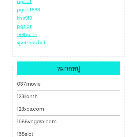
pgslot
pgslot888
kiss918
pgslot
188betth
ดูหนังออนไลน์
หมวดหมู่
037movie
123lionth
123xos.com
1688vegasx.com
168slot