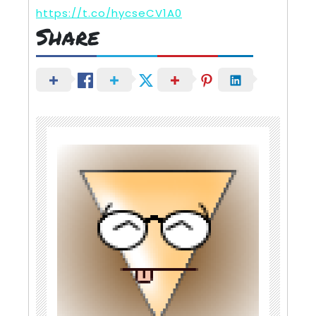
https://t.co/hycseCV1A0
Share