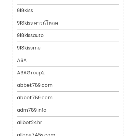
918Kiss
918kiss ดาวน์โหลด
918kissauto
918kissme
ABA
ABAGroup2
abbet789.com
abbet789.com
adm789.info
allbet24hr
allone745s.com