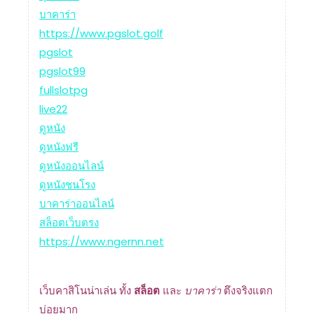
บาคาร่า
https://www.pgslot.golf
pgslot
pgslot99
fullslotpg
live22
ดูหนัง
ดูหนังฟรี
ดูหนังออนไลน์
ดูหนังชนโรง
บาคาร่าออนไลน์
สล็อตเว็บตรง
https://www.ngernn.net
เว็บคาสิโนน่าเล่น ทั้ง
สล็อต
และ
บาคาร่า
ตึงจริงแตก
บ่อยมาก