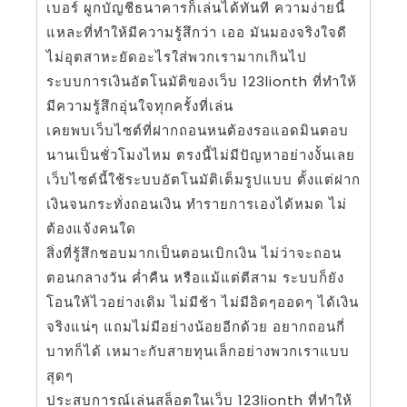
เบอร์ ผูกบัญชีธนาคารก็เล่นได้ทันที ความง่ายนี้
แหละที่ทำให้มีความรู้สึกว่า เออ มันมองจริงใจดี
ไม่อุตสาหะยัดอะไรใส่พวกเรามากเกินไป
ระบบการเงินอัตโนมัติของเว็บ 123lionth ที่ทำให้
มีความรู้สึกอุ่นใจทุกครั้งที่เล่น
เคยพบเว็บไซต์ที่ฝากถอนหนต้องรอแอดมินตอบ
นานเป็นชั่วโมงไหม ตรงนี้ไม่มีปัญหาอย่างงั้นเลย
เว็บไซต์นี้ใช้ระบบอัตโนมัติเต็มรูปแบบ ตั้งแต่ฝาก
เงินจนกระทั่งถอนเงิน ทำรายการเองได้หมด ไม่
ต้องแจ้งคนใด
สิ่งที่รู้สึกชอบมากเป็นตอนเบิกเงิน ไม่ว่าจะถอน
ตอนกลางวัน ค่ำคืน หรือแม้แต่ตีสาม ระบบก็ยัง
โอนให้ไวอย่างเดิม ไม่มีช้า ไม่มีอิดๆออดๆ ได้เงิน
จริงแน่ๆ แถมไม่มีอย่างน้อยอีกด้วย อยากถอนกี่
บาทก็ได้ เหมาะกับสายทุนเล็กอย่างพวกเราแบบ
สุดๆ
ประสบการณ์เล่นสล็อตในเว็บ 123lionth ที่ทำให้