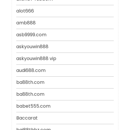
alot666
amb888
asb9999.com
askyouwin888
askyouwin888 vip
audi688.com
ba88th.com
ba88th.com
babet555.com
Baccarat
baj88thbz.com