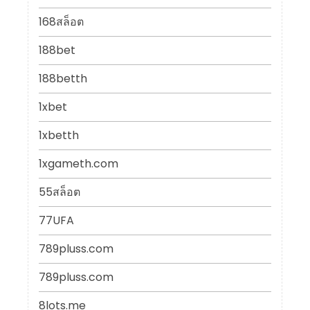
168สล็อต
188bet
188betth
1xbet
1xbetth
1xgameth.com
55สล็อต
77UFA
789pluss.com
789pluss.com
8lots.me