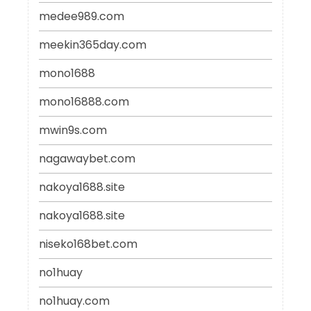
medee989.com
meekin365day.com
mono1688
mono16888.com
mwin9s.com
nagawaybet.com
nakoya1688.site
nakoya1688.site
niseko168bet.com
no1huay
no1huay.com