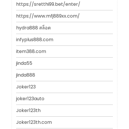
https://sretthi99.bet/enter/
https://www.mfj889xx.com/
hydra888 สล็อต
infyplus888.com
item388.com
jinda55
jinda888
Joker123
joker123auto
Joker123th
Joker123th.com