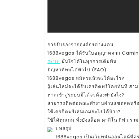
การรับรองจากองค์กรต่างแดน
1688vegas ได้รับใบอนุญาตจาก Gami
ระบบ
มั่นใจได้ในทุกการเดิมพัน
ปัญหาที่พบได้ทั่วไป (FAQ)
1688vegas สมัครแล้วจะได้อะไร?
ผู้เล่นใหม่จะได้รับเครดิตฟรีโดยทันที ส
หากเข้าสู่ระบบมิได้จะต้องทำยังไง?
สามารถติดต่อคณะทำงานผ่านแชตสดหรือ L
ใช้เครดิตฟรีเล่นเกมอะไรได้บ้าง?
ใช้ได้ทุกเกม ทั้งยังสล็อต คาสิโน กีฬา รวม
บทสรุป
1688vegas เป็นเว็บพนันออนไลน์ที่คร