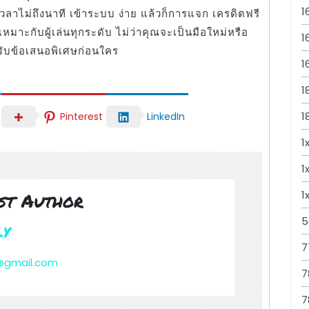
1
เวลาไม่ถึงนาที เข้าระบบ ง่าย แล้วก็การแจก เครดิตฟรี
ง เหมาะกับผู้เล่นทุกระดับ ไม่ว่าคุณจะเป็นมือใหม่หรือ
1
่อรับข้อเสนอพิเศษก่อนใคร
1
1
1
Pinterest
LinkedIn
1
1
1
st Author
5
ly
7
@gmail.com
7
7