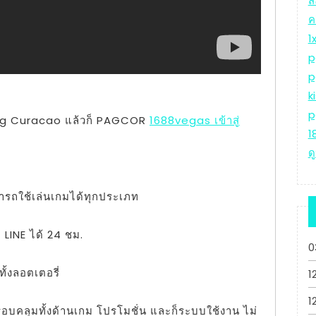
ส
ค
1
p
p
k
p
ng Curacao แล้วก็ PAGCOR
1688vegas เข้าสู่
1
ด
ามารถใช้เล่นเกมได้ทุกประเภท
INE ได้ 24 ชม.
0
ทั้งลอตเตอรี่
1
1
อบคลุมทั้งด้านเกม โปรโมชั่น และก็ระบบใช้งาน ไม่