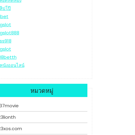
ล็อตทดลอง
ลิปโป๊
xbet
gslot
gslot888
iss918
gslot
88betth
ูหนังออนไลน์
หมวดหมู่
37movie
23lionth
23xos.com