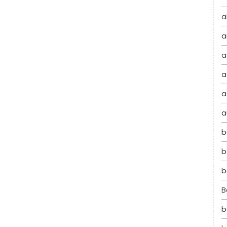
a
a
a
a
a
a
b
b
b
B
b