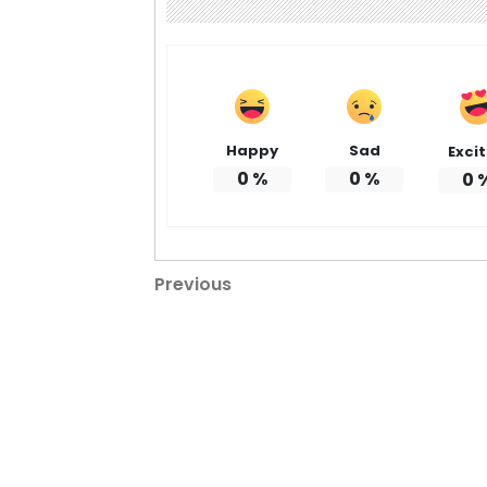
Happy
Sad
Exci
0
%
0
%
0
แนะแนว
Previous
Previous
Post
เรื่อง