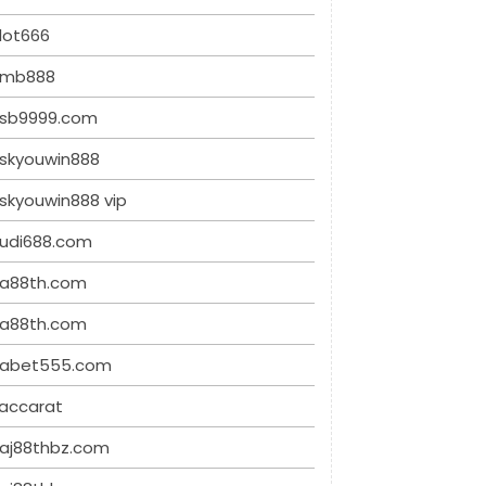
lot666
mb888
sb9999.com
skyouwin888
skyouwin888 vip
udi688.com
a88th.com
a88th.com
abet555.com
accarat
aj88thbz.com