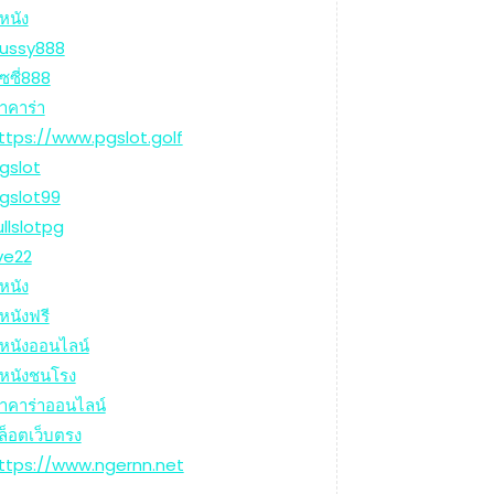
ูหนัง
ussy888
ุซซี่888
าคาร่า
ttps://www.pgslot.golf
gslot
gslot99
ullslotpg
ive22
ูหนัง
ูหนังฟรี
ูหนังออนไลน์
ูหนังชนโรง
าคาร่าออนไลน์
ล็อตเว็บตรง
ttps://www.ngernn.net