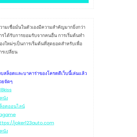
วามเชื่อมั่นในตัวเองมีความสำคัญมากยิ่งกว่า
ารได้รับการยอมรับจากคนอื่น การเริ่มต้นทำ
องใหม่ๆเป็นการเริ่มต้นที่สุดยอดสำหรับเพื่อ
ารเปลี่ยน
ว็บสล็อตและบาคาร่าของโครตดีเว็บนี้เล่นแล้ว
วยจัดๆ
18kiss
ูหนัง
ล็อตออนไลน์
agame
ttps://joker123auto.com
ูหนัง