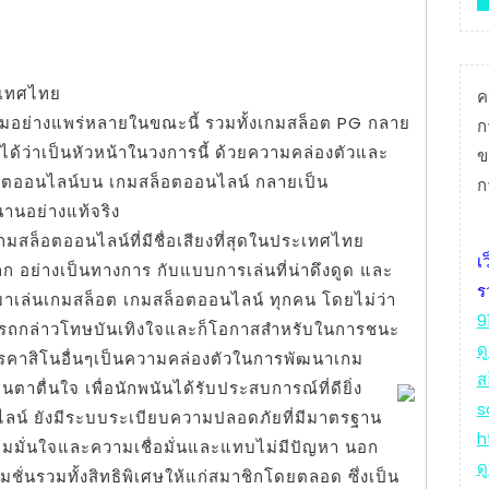
ะเทศไทย
ค
มอย่างแพร่หลายในขณะนี้ รวมทั้งเกมสล็อต PG กลาย
ก
ด้ว่าเป็นหัวหน้าในวงการนี้ ด้วยความคล่องตัวและ
ข
็อตออนไลน์บน เกมสล็อตออนไลน์ กลายเป็น
ก
านอย่างแท้จริง
กมสล็อตออนไลน์ที่มีชื่อเสียงที่สุดในประเทศไทย
เ
โลก อย่างเป็นทางการ กับแบบการเล่นที่น่าดึงดูด และ
ร
มาเล่นเกมสล็อต เกมสล็อตออนไลน์ ทุกคน โดยไม่ว่า
9
มารถกล่าวโทษบันเทิงใจและก็โอกาสสำหรับในการชนะ
ด
การคาสิโนอื่นๆเป็นความคล่องตัวในการพัฒนาเกม
ส
ตื่นตาตื่นใจ เพื่อนักพนันได้รับประสบการณ์ที่ดียิ่ง
s
ลน์ ยังมีระบบระเบียบความปลอดภัยที่มีมาตรฐาน
h
ามมั่นใจและความเชื่อมั่นและแทบไม่มีปัญหา นอก
ด
ชั่นรวมทั้งสิทธิพิเศษให้แก่สมาชิกโดยตลอด ซึ่งเป็น