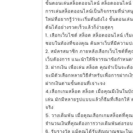
ขั้นตอนเล่นสล็อตออนไลน์ สล็อตออนไลน์ ข
การเล่นสล็อตออนไลน์เป็นกิจกรรมที่น่า
ใหม่ที่อยากรู้ว่าจะเริ่มต้นยังไง ขั้นตอนเล
ต้นได้อย่างรวดเร็วแล้วก็ง่ายสุดๆ
1. เลือกเว็บไซต์ สล็อต สล็อตออนไลน์ เริ่
ชอบในท้องที่ของคุณ ค้นหาเว็บที่มีความป
2. สมัครสมาชิก ภายหลังเลือกเว็บไซต์ที่
เว็บต้องการ แนะนำให้พิจารณาข้อกำหนดรว
3. ฝากเงิน เพื่อเล่น สล็อต คุณจำเป็นจ
จะมีตัวเลือกหลายวิธีสำหรับเพื่อการฝากเ
ฝากเงินตามขั้นตอนที่เจาะจง
4.เลือกเกมสล็อต สล็อต เมื่อคุณมีเงินใน
เล่น มักมีหลายรูปแบบแล้วก็ธีมที่เลือกให้
จริง
5. วางเดิมพัน เมื่อคุณเลือกเกมสล็อตที่
จำนวนเงินที่คุณต้องการวางเดิมพันต่อรอ
6. รับรางวัล แม้คุณได้รับสัญญาณชนะใน