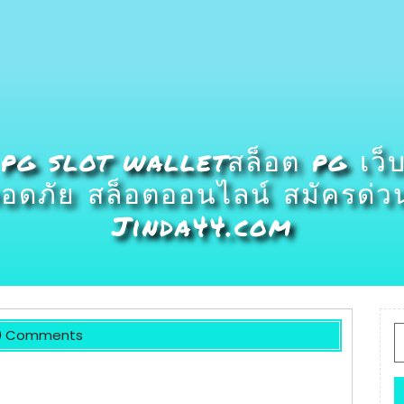
pg slot walletสล็อต pg เว็
อดภัย สล็อตออนไลน์ สมัครด่
Jinda44.com
S
0 Comments
f