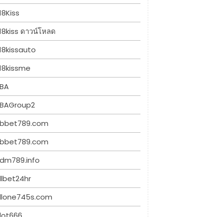
18Kiss
18kiss ดาวน์โหลด
18kissauto
18kissme
BA
BAGroup2
bbet789.com
bbet789.com
dm789.info
llbet24hr
llone745s.com
lot666