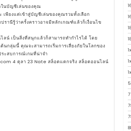
1
้าในบัญชีเล่นของคุณ
 เพียงแต่เข้าสู่บัญชีเล่นของคุณรวมทั้งเลือก
1
นีรู้ว่าครั้งคราวอาจมีหลักเกณฑ์แล้วก็เงื่อนไข
1
ลน์ เป็นสิ่งที่สนุกแล้วก็สามารถทำกำไรได้ โดย
1
้นกลุ่มนี้ คุณจะสามารถเริ่มการเสี่ยงภัยในโลกของ
1
ประสบการณ์เกมที่น่าจำ
1
4.com 4 ตุลา 23 Nate สล็อตแตกจริง สล็อตออนไลน์
1
5
7
7
7
8