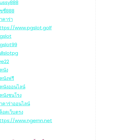
ussy888
ุซซี่888
าคาร่า
ttps://www.pgslot.golf
gslot
gslot99
ullslotpg
ive22
ูหนัง
ูหนังฟรี
ูหนังออนไลน์
ูหนังชนโรง
าคาร่าออนไลน์
ล็อตเว็บตรง
ttps://www.ngernn.net