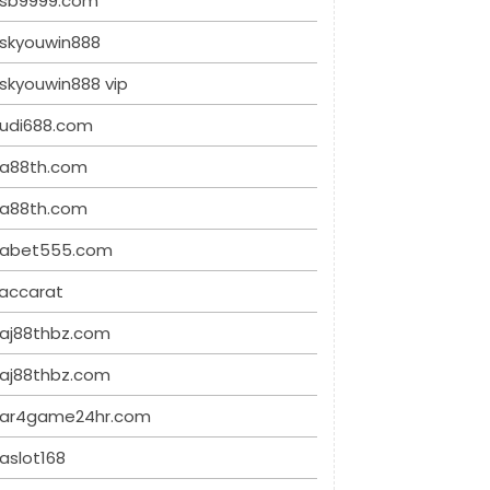
sb9999.com
skyouwin888
skyouwin888 vip
udi688.com
a88th.com
a88th.com
abet555.com
accarat
aj88thbz.com
aj88thbz.com
ar4game24hr.com
aslot168