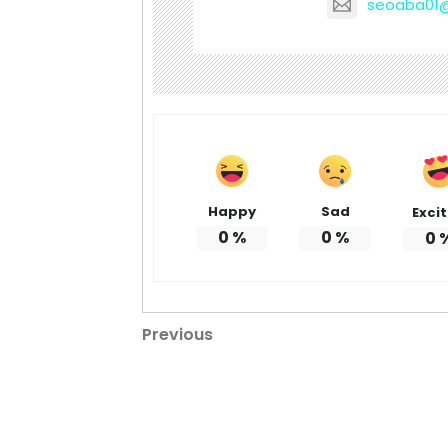
seoaba01
Happy
Sad
Exci
0
%
0
%
0
แนะแนว
Previous
Previous
Post
เรื่อง