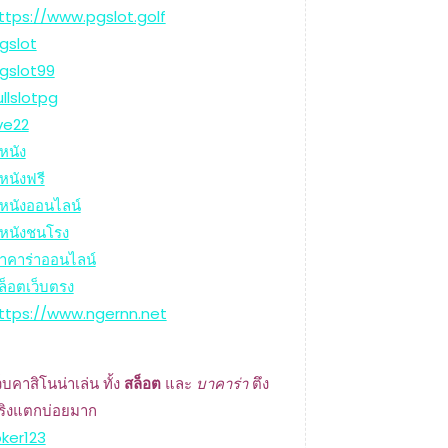
ttps://www.pgslot.golf
gslot
gslot99
ullslotpg
ive22
ูหนัง
ูหนังฟรี
ูหนังออนไลน์
ูหนังชนโรง
าคาร่าออนไลน์
ล็อตเว็บตรง
ttps://www.ngernn.net
ว็บคาสิโนน่าเล่น ทั้ง
สล็อต
และ
บาคาร่า
ตึง
ริงแตกบ่อยมาก
oker123