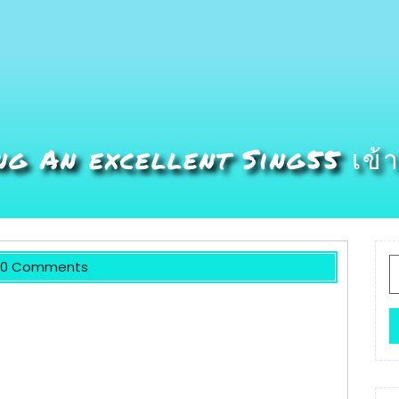
g An excellent Sing55 เข้า
S
0 Comments
f