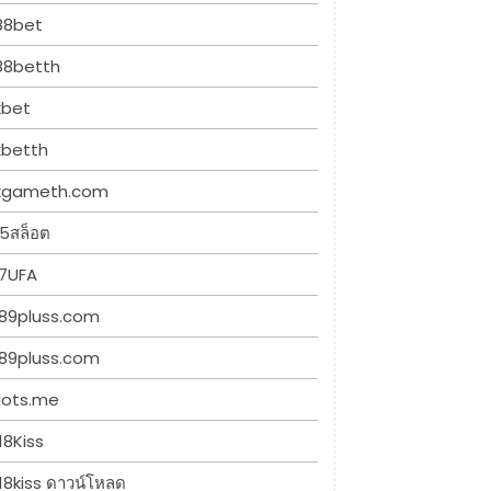
88bet
88betth
xbet
xbetth
xgameth.com
5สล็อต
7UFA
89pluss.com
89pluss.com
lots.me
18Kiss
18kiss ดาวน์โหลด