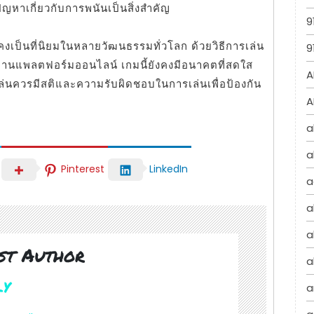
ปัญหาเกี่ยวกับการพนันเป็นสิ่งสำคัญ
9
คงเป็นที่นิยมในหลายวัฒนธรรมทั่วโลก ด้วยวิธีการเล่น
9
่านแพลตฟอร์มออนไลน์ เกมนี้ยังคงมีอนาคตที่สดใส
A
ล่นควรมีสติและความรับผิดชอบในการเล่นเพื่อป้องกัน
A
a
a
Pinterest
LinkedIn
a
a
a
st Author
a
ly
a