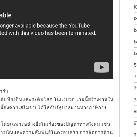
1
1
1
1
1
5
7
7
ร่า
ับท้องถิ่นและระดับโลก ในแง่บวก เกมนี้สร้างงานใน
7
ยังช่วยเสริมรายได้ให้กับรัฐบาลผ่านทางภาษีการ
8
9
 โดยเฉพาะอย่างยิ่งในเรื่องของปัญหาทางสังคม เช่น
การเงินและความสัมพันธ์ในครอบครัว การจัดการด้าน
9