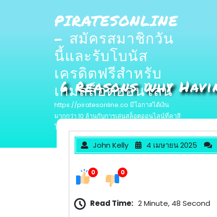
Skip
to
PIRATESONLINE
content
– สมัครสมาชิกวัน
นี้และรับโบนัส
เครดิตฟรีสำหรับ
6 Reasons why Havin
เกมสล็อตออนไลน์
https://piratesonline.co มีโอกาสได้เงิน
มากกว่า 10 ล้านกับการเล่นสล็อตออนไลน์ที่คาสิ
โนออนไลน์ของเรา ถอนได้ทันทีตลอด 24 ชม.
John Kelly
4 เมษายน 2025
0
0
Read Time:
2 Minute, 48 Second