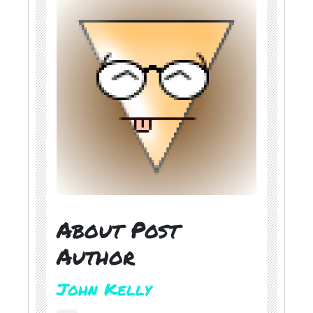
About Post
Author
John Kelly