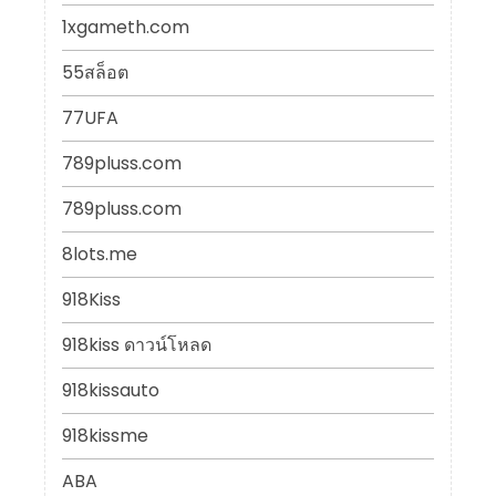
1xgameth.com
55สล็อต
77UFA
789pluss.com
789pluss.com
8lots.me
918Kiss
918kiss ดาวน์โหลด
918kissauto
918kissme
ABA