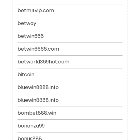
betm4vip.com
betway
betwin666
betwin6666.com
betworld369hot.com
bitcoin
bluewin8888.info
bluewin8888.info
bombet888.win
bonanza99
bonus888