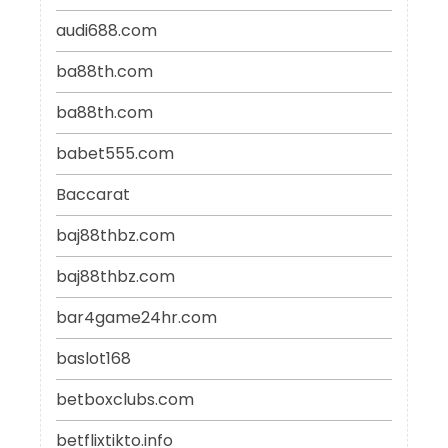
audi688.com
ba88th.com
ba88th.com
babet555.com
Baccarat
baj88thbz.com
baj88thbz.com
bar4game24hr.com
baslot168
betboxclubs.com
betflixtikto.info