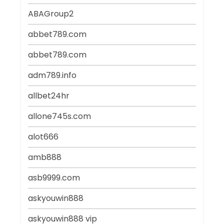
ABAGroup2
abbet789.com
abbet789.com
adm789.info
allbet24hr
allone745s.com
alot666
amb888
asb9999.com
askyouwin888
askyouwin888 vip