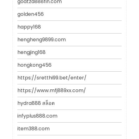
goatza888fin.com
golden456
happy168
hengheng9899.com
hengjing168
hongkong456
https://sretthi99.bet/enter/
https://www.mfj889xx.com/
hydra888 สล็อต
infyplus888.com
item388.com