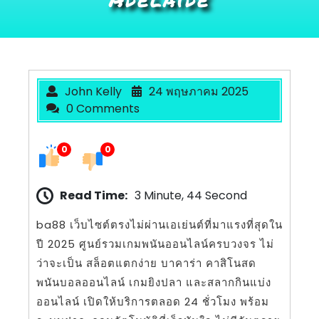
John Kelly
24 พฤษภาคม 2025
0 Comments
0
0
Read Time:
3 Minute, 44 Second
ba88 เว็บไซต์ตรงไม่ผ่านเอเย่นต์ที่มาแรงที่สุดใน
ปี 2025 ศูนย์รวมเกมพนันออนไลน์ครบวงจร ไม่
ว่าจะเป็น สล็อตแตกง่าย บาคาร่า คาสิโนสด
พนันบอลออนไลน์ เกมยิงปลา และสลากกินแบ่ง
ออนไลน์ เปิดให้บริการตลอด 24 ชั่วโมง พร้อม