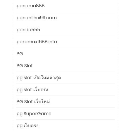
panama888
pananthai99.com
panda555
paramax1688.info
PG
PG Slot
pg slot เปิดใหม่ล่าสุด
pg slot เว็บตรง
PG Slot เว็บใหม่
pg SuperGame
pg เว็บตรง