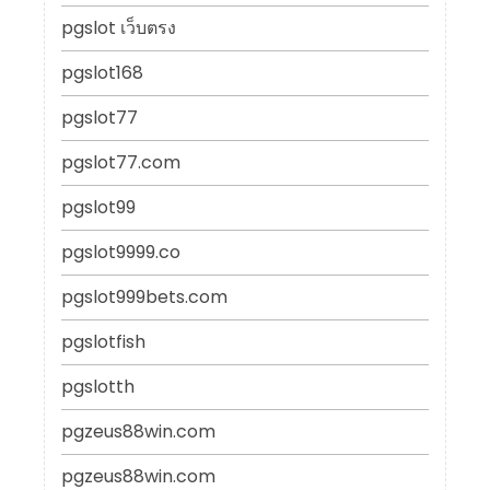
pgslot เว็บตรง
pgslot168
pgslot77
pgslot77.com
pgslot99
pgslot9999.co
pgslot999bets.com
pgslotfish
pgslotth
pgzeus88win.com
pgzeus88win.com