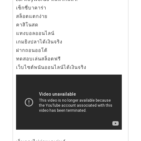
เซ็กซี่บาคาร่า
สล็อตแตกง่าย
คาสิโนสด
แทงบอลออนไลน์
เกมยิงปลาได้เงินจริง
ฝากถอนออโต้
ทดสอบเล่นสล็อตฟรี
เว็บไซต์พนันออนไลน์ได้เงินจริง