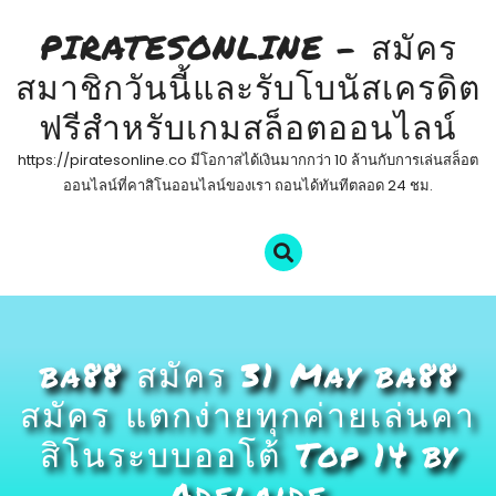
Skip
PIRATESONLINE – สมัคร
to
content
สมาชิกวันนี้และรับโบนัสเครดิต
ฟรีสำหรับเกมสล็อตออนไลน์
https://piratesonline.co มีโอกาสได้เงินมากกว่า 10 ล้านกับการเล่นสล็อต
ออนไลน์ที่คาสิโนออนไลน์ของเรา ถอนได้ทันทีตลอด 24 ชม.
ba88 สมัคร 31 May ba88
สมัคร แตกง่ายทุกค่ายเล่นคา
สิโนระบบออโต้ Top 14 by
Adelaide