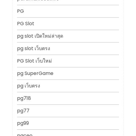
PG
PG Slot
pg slot เปิดใหม่ล่าสุด
pg slot เว็บตรง
PG Slot เว็บใหม่
pg SuperGame
pg เว็บตรง
pg718
pg77
pg99
pgceo