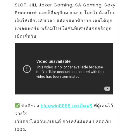
SLOT, JILI, Joker Gaming, SA Gaming, Sexy
Baccarat และก็อื่นๆอีกมากมาย โดยไม่ต้องโยก
เงินให้เสียเวล่ำเวลา สมัครสมาชิกง่าย เล่นได้ทุก
แพลตฟอร์ม พร้อมโปรโมชั่นพิเศษที่แจกจริงทุก
เมื่อเชื่อวัน
ข้อดีของ
bluewin8888 เครดิตฟรี
ที่ผู้เล่นไว้
วางใจ
เว็บตรงไม่ผ่านเอเย่นต์ การคลังมั่นคง ปลอดภัย
100%