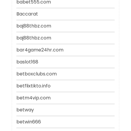
babet555.com
Baccarat
baj88thbz.com
baj88thbz.com
bar4game24hr.com
baslot168
betboxclubs.com
betflixtikto.info
betm4vip.com
betway
betwin666