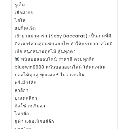
รูเล็ต
เสือมังกร
ไฮโล
แบล็คแจ็ก
เย้ายวนบาคาร่า (Sexy Baccarat) เป็นเกมที่มี
ดีลเลอร์สาวสุดแซ่บแจกไพ่ ทำให้บรรยากาศไม่มี
เบื่อ สนุกสนานทุกไม้ ลุ้นทุกตา
พนันบอลออนไลน์ ราคาดี ครบทุกลีก
bluewin8888 พนันบอลออนไลน์ ให้คุณพนัน
บอลได้ทุกคู่ ทุกแมตช์ ไม่ว่าจะเป็น:
พรีเมียร์ลีก
ลาลีกา
บุนเดสลีกา
กัลโช่ เซเรียอา
ไทยลีก
ยูฟ่า แชมเปียนส์ลีก