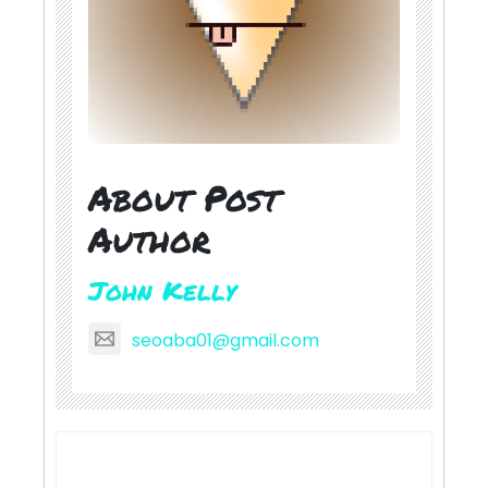
About Post
Author
John Kelly
seoaba01@gmail.com