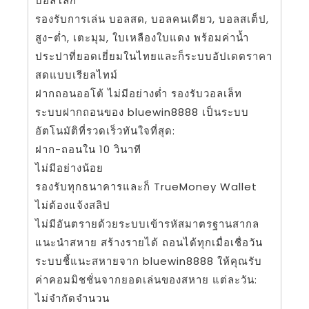
บอลโลก
รองรับการเล่น บอลสด, บอลคนเดียว, บอลสเต็ป,
สูง-ต่ำ, เตะมุม, ใบเหลืองใบแดง พร้อมค่าน้ำ
ประปาที่ยอดเยี่ยมในไทยและก็ระบบอัปเดตราคา
สดแบบเรียลไทม์
ฝากถอนออโต้ ไม่มีอย่างต่ำ รองรับวอลเล็ท
ระบบฝากถอนของ bluewin8888 เป็นระบบ
อัตโนมัติที่รวดเร็วทันใจที่สุด:
ฝาก-ถอนใน 10 วินาที
ไม่มีอย่างน้อย
รองรับทุกธนาคารและก็ TrueMoney Wallet
ไม่ต้องแจ้งสลิป
ไม่มีอันตรายด้วยระบบเข้ารหัสมาตรฐานสากล
แนะนำสหาย สร้างรายได้ ถอนได้ทุกเมื่อเชื่อวัน
ระบบชี้แนะสหายจาก bluewin8888 ให้คุณรับ
ค่าคอมมิชชั่นจากยอดเล่นของสหาย แต่ละวัน:
ไม่จำกัดจำนวน