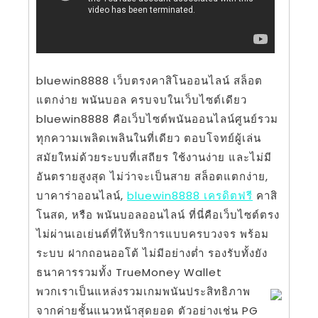
bluewin8888 เว็บตรงคาสิโนออนไลน์ สล็อต
แตกง่าย พนันบอล ครบจบในเว็บไซต์เดียว
bluewin8888 คือเว็บไซต์พนันออนไลน์ศูนย์รวม
ทุกความเพลิดเพลินในที่เดียว ตอบโจทย์ผู้เล่น
สมัยใหม่ด้วยระบบที่เสถียร ใช้งานง่าย และไม่มี
อันตรายสูงสุด ไม่ว่าจะเป็นสาย สล็อตแตกง่าย,
บาคาร่าออนไลน์,
bluewin8888 เครดิตฟรี
คาสิ
โนสด, หรือ พนันบอลออนไลน์ ที่นี่คือเว็บไซต์ตรง
ไม่ผ่านเอเย่นต์ที่ให้บริการแบบครบวงจร พร้อม
ระบบ ฝากถอนออโต้ ไม่มีอย่างต่ำ รองรับทั้งยัง
ธนาคารรวมทั้ง TrueMoney Wallet
พวกเราเป็นแหล่งรวมเกมพนันประสิทธิภาพ
จากค่ายชั้นแนวหน้าสุดยอด ตัวอย่างเช่น PG