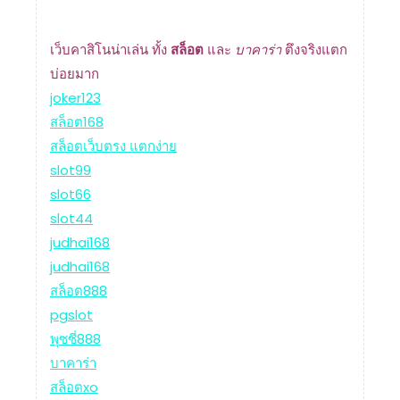
เว็บคาสิโนน่าเล่น ทั้ง
สล็อต
และ
บาคาร่า
ตึงจริงแตก
บ่อยมาก
joker123
สล็อต168
สล็อตเว็บตรง แตกง่าย
slot99
slot66
slot44
judhai168
judhai168
สล็อต888
pgslot
พุซซี่888
บาคาร่า
สล็อตxo