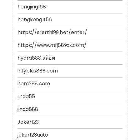
hengjing168
hongkong456
https://sretthi99.bet/enter/
https://www.mfj889xx.com/
hydra888 สล็อต
infyplus888.com
item388.com
jinda55
jinda888
Joker123
joker123auto