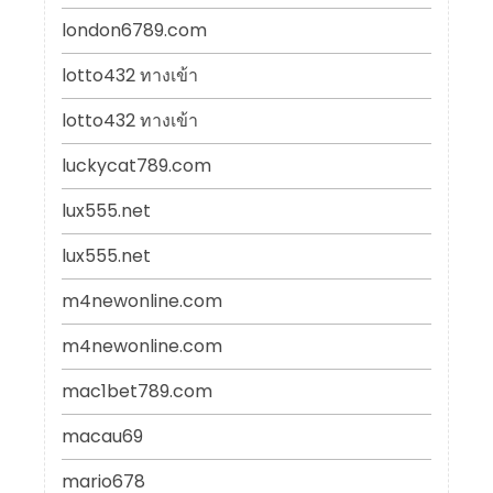
london6789.com
lotto432 ทางเข้า
lotto432 ทางเข้า
luckycat789.com
lux555.net
lux555.net
m4newonline.com
m4newonline.com
mac1bet789.com
macau69
mario678