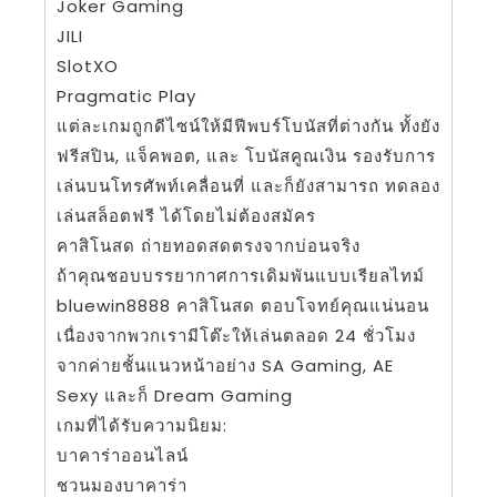
Joker Gaming
JILI
SlotXO
Pragmatic Play
แต่ละเกมถูกดีไซน์ให้มีฟีพบร์โบนัสที่ต่างกัน ทั้งยัง
ฟรีสปิน, แจ็คพอต, และ โบนัสคูณเงิน รองรับการ
เล่นบนโทรศัพท์เคลื่อนที่ และก็ยังสามารถ ทดลอง
เล่นสล็อตฟรี ได้โดยไม่ต้องสมัคร
คาสิโนสด ถ่ายทอดสดตรงจากบ่อนจริง
ถ้าคุณชอบบรรยากาศการเดิมพันแบบเรียลไทม์
bluewin8888 คาสิโนสด ตอบโจทย์คุณแน่นอน
เนื่องจากพวกเรามีโต๊ะให้เล่นตลอด 24 ชั่วโมง
จากค่ายชั้นแนวหน้าอย่าง SA Gaming, AE
Sexy และก็ Dream Gaming
เกมที่ได้รับความนิยม:
บาคาร่าออนไลน์
ชวนมองบาคาร่า