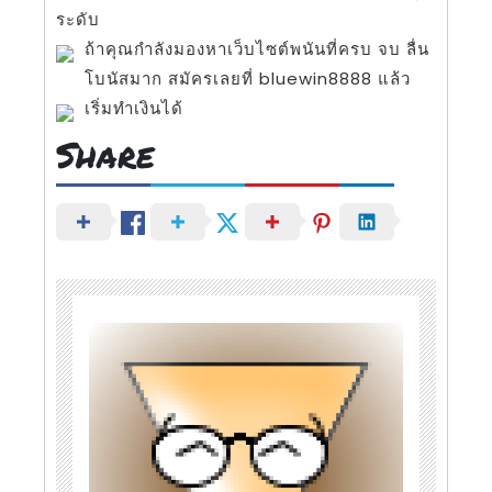
ระดับ
ถ้าคุณกำลังมองหาเว็บไซต์พนันที่ครบ จบ ลื่น
โบนัสมาก สมัครเลยที่ bluewin8888 แล้ว
เริ่มทำเงินได้
Share