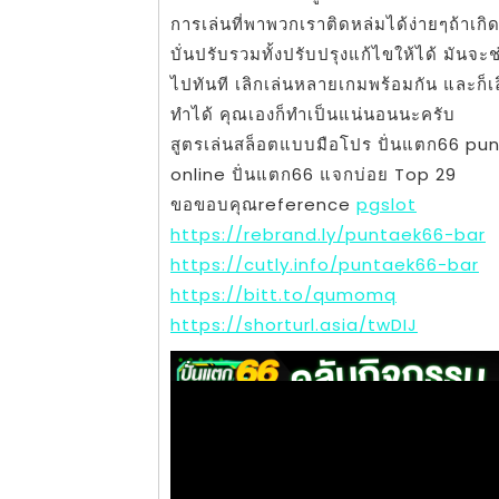
การเล่นที่พาพวกเราติดหล่มได้ง่ายๆถ้าเกิ
บั่นปรับรวมทั้งปรับปรุงแก้ไขให้ได้ มันจะช
ไปทันที เลิกเล่นหลายเกมพร้อมกัน และก็เ
ทำได้ คุณเองก็ทำเป็นแน่นอนนะครับ
สูตรเล่นสล็อตแบบมือโปร ปั่นแตก66 p
online ปั่นแตก66 แจกบ่อย Top 29
ขอขอบคุณreference
pgslot
https://rebrand.ly/puntaek66-bar
https://cutly.info/puntaek66-bar
https://bitt.to/qumomq
https://shorturl.asia/twDIJ