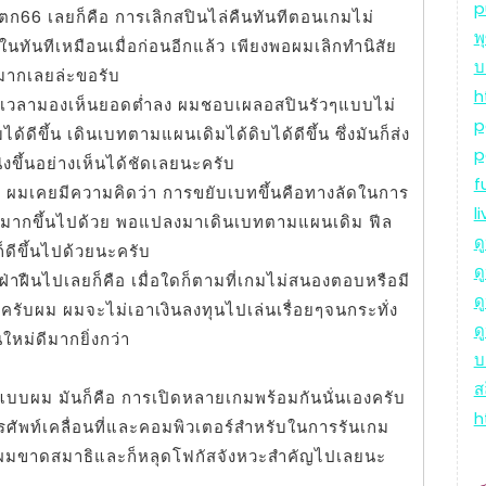
p
แตก66 เลยก็คือ การเลิกสปินไล่คืนทันทีตอนเกมไม่
พ
ในทันทีเหมือนเมื่อก่อนอีกแล้ว เพียงพอผมเลิกทำนิสัย
บ
งมากเลยล่ะขอรับ
h
่อก่อนเวลามองเห็นยอดต่ำลง ผมชอบเผลอสปินรัวๆแบบไม่
p
้ดีขึ้น เดินเบทตามแผนเดิมได้ดิบได้ดีขึ้น ซึ่งมันก็ส่ง
p
ขึ้นอย่างเห็นได้ชัดเลยนะครับ
f
็ว: ผมเคยมีความคิดว่า การขยับเบทขึ้นคือทางลัดในการ
l
สี่ยงมากขึ้นไปด้วย พอแปลงมาเดินเบทตามแผนเดิม ฟีล
ด
็ดีขึ้นไปด้วยนะครับ
ด
กฝ่าฝืนไปเลยก็คือ เมื่อใดก็ตามที่เกมไม่สนองตอบหรือมี
ด
ครับผม ผมจะไม่เอาเงินลงทุนไปเล่นเรื่อยๆจนกระทั่ง
ด
หม่ดีมากยิ่งกว่า
บ
ส
ำแบบผม มันก็คือ การเปิดหลายเกมพร้อมกันนั่นเองครับ
h
ทรศัพท์เคลื่อนที่และคอมพิวเตอร์สำหรับในการรันเกม
ให้ผมขาดสมาธิและก็หลุดโฟกัสจังหวะสำคัญไปเลยนะ