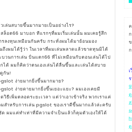
 แล้วเล่นสบายขึ้นมากมายเป็นอย่างไร?
ค
็อต66 มาบอก ทีแรกๆที่ผมเริ่มเล่นนั้น ผมเคยรู้สึก
ก
การลงทุนเหมือนกันครับ กระทั่งผมได้มาย้อนมอง
ข
ึงผมได้รู้ว่า ในเวลาที่ผมเล่นพลาดแล้วขาดทุนมิได้
ก
นการเล่น ปั่นแตก66 ที่ไม่เหมือนกับตอนเล่นได้ไป
กได้ ผมก็คิดว่าตนเองเล่นได้ลื่นขึ้นและเล่นได้สบาย
เ
ูกัน!
ร
pgslot ง่ายมากยิ่งขึ้นมากมาย?
9
 pgslot ง่ายดายมากยิ่งขึ้นเยอะแยะ? ผมเองเคยมี
ด
็ดวิธีเพิ่มตลอดระยะเวลา แต่ว่าเอาเข้าจริง พวกเราแค่
ส
รวมสำหรับการเล่น pgslot ของเราดีขึ้นมากแล้วล่ะครับ
s
ัด ผมแค่ทำเท่าที่มีความจำเป็นแล้วก็คุมตัวเองให้ได้
h
ม
ด