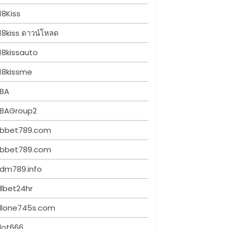
18Kiss
18kiss ดาวน์โหลด
18kissauto
18kissme
BA
BAGroup2
bbet789.com
bbet789.com
dm789.info
llbet24hr
llone745s.com
lot666