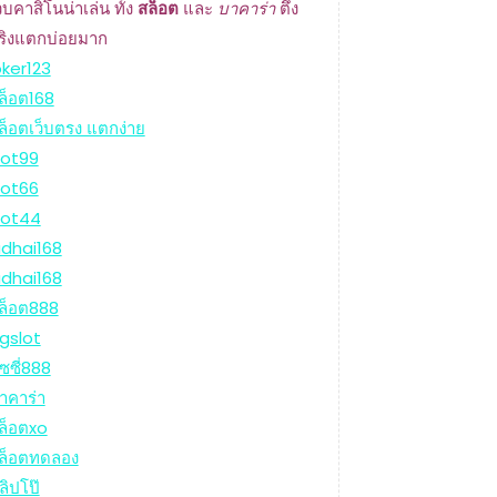
ว็บคาสิโนน่าเล่น ทั้ง
สล็อต
และ
บาคาร่า
ตึง
ริงแตกบ่อยมาก
oker123
ล็อต168
ล็อตเว็บตรง แตกง่าย
lot99
lot66
lot44
udhai168
udhai168
ล็อต888
gslot
ุซซี่888
าคาร่า
ล็อตxo
ล็อตทดลอง
ลิปโป๊