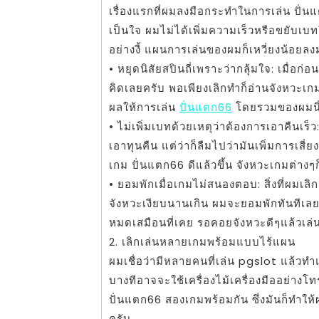
เรื่องแรกที่ผมลงมือกระทำในการเล่น ปั่น
เป็นใจ ผมไม่ได้เพิ่มความเร็วหรือขยับเบท
อย่างงี้ แผนการเล่นของผมก็เหวี่ยงน้อยล
• หยุดนิสัยสปินถี่เพราะว่ากลุ้มใจ: เมื
คิดเลยครับ พอเพียงเลิกทำก็อ่านจังหวะเกมได
ผลให้การเล่น
ปั่นแตก66
โดยรวมของผมนิ่ง
• ไม่เพิ่มเบทด้วยเหตุว่าต้องการเอาคืนเร
เอาทุนคืน แต่ว่าก็ลืมไปว่ามันเพิ่มการเ
เกม ปั่นแตก66 ดีแล้วขึ้น จังหวะเกมต่างๆก
• ยอมพักเมื่อเกมไม่สนองตอบ: สิ่งที่ผมเลิ
จังหวะเงียบนานเกิน ผมจะยอมพักทันทีเลย
หมดเสมือนที่เคย รอคอยจังหวะดีๆแล้วเล่นใ
2. เลิกเล่นหลายเกมพร้อมแบบไร้แผน
ผมเชื่อว่ามีหลายคนที่เล่น pgslot แล้วท
บางทีอาจจะใช้เครื่องไม้เครื่องมืออย่างโ
ปั่นแตก66 สองเกมพร้อมกัน ซึ่งมันก็ทำ
ครับ