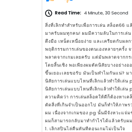
Read Time:
4 Minute, 30 Second
สิ่งที่เลิกทำสำหรับเพื่อการเล่น สล็อต66
มาครับผมทุกคน! ผมมีความลับในการเล่น สล
ตึงมือ เหน็ดเหนื่อยง่าย และเครียดกับผล
พฤติกรรมการเล่นของตนเองหลายๆครั้ง จนถ
พลาดจากเกมเลยครับ แต่มันพลาดจากกระบว
โดยสิ้นเชิง พอเพียงผมตัดนิสัยบางอย่างออ
ขึ้นเยอะเลยขอรับ มันเป็นทำไมกันแน่? มาด
นิสัยการเล่นแบบไหนที่เลิกแล้วทำให้เล่น 
นิสัยการเล่นแบบไหนที่เลิกแล้วทำให้เล่น
ความคิดว่า การเล่นสล็อตให้ดีก็ต้องหาเคล
ตัดสิ่งที่เกินจำเป็นออกไป มันก็ทำให้ภาพ
ผม เนื่องจากเกมของ pg นั้นมีจังหวะแจ่มช
ผมก็สามารถกลับมาทำกำไรได้แล้วครับผ
1. เลิกสปินไล่คืนทันทีตอนเกมไม่เป็นใจ