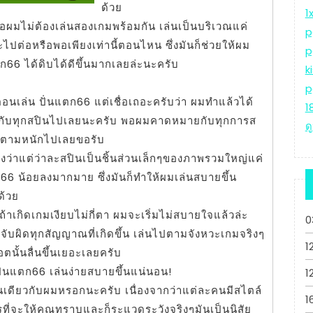
ด้วย
1
พอผมไม่ต้องเล่นสองเกมพร้อมกัน เล่นเป็นบริเวณแค่
p
ปต่อหรือพอเพียงเท่านี้ตอนไหน ซึ่งมันก็ช่วยให้ผม
p
ตก66 ได้ดิบได้ดีขึ้นมากเลยล่ะนะครับ
k
p
อนเล่น ปั่นแตก66 แต่เชื่อเถอะครับว่า ผมทำแล้วได้
1
ังกับทุกสปินไปเลยนะครับ พอผมคาดหมายกับทุกการส
ด
่งตามหนักไปเลยขอรับ
ว่าแต่ว่าละสปินเป็นชิ้นส่วนเล็กๆของภาพรวมใหญ่แค่
ต66 น้อยลงมากมาย ซึ่งมันก็ทำให้ผมเล่นสบายขึ้น
ด้วย
้าเกิดเกมเงียบไม่กี่ตา ผมจะเริ่มไม่สบายใจแล้วล่ะ
0
กจับผิดทุกสัญญาณที่เกิดขึ้น เล่นไปตามจังหวะเกมจริงๆ
1
อตนั้นลื่นขึ้นเยอะเลยครับ
ั่นแตก66 เล่นง่ายสบายขึ้นแน่นอน!
1
่นเดียวกับผมหรอกนะครับ เนื่องจากว่าแต่ละคนมีสไตล์
1
ารที่จะให้คุณทราบและก็ระแวดระวังจริงๆมันเป็นนิสัย