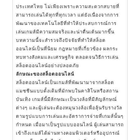
ประเทศไทย ไม่เพียงเพราะความสะดวกสบายที่
สามารถเล่นได้ทุกที่ทุกเวลา แต่ยังเนื่องจากการ
พัฒนาของเทคโนโลยีที่ทำให้ประสบการณ์การ
เล่นเกมส์มีความสมจริงและน่าตื่นเต้นมากขึ้น
บทความนี้จะสำรวจถึงปัจจัยที่ทำให้สล็อต
ออนไลน์เป็นที่นิยม กฎหมายที่เกี่ยวข้อง ผลกระ
ทบทางสังคมและเศรษฐกิจ ตลอดจนวิธีการเล่น
สล็อตออนไลน์อย่างปลอดภัย
ลักษณะของสล็อตออนไลน์
สล็อตออนไลน์เป็นเกมส์ที่พัฒนามาจากสล็อต
แมชชีนแบบดั้งเดิมที่มักพบในคาสิโนหรือสถาน
บันเทิง เกมส์นี้มีลักษณะเป็นวงล้อที่มีสัญลักษณ์
ต่างๆ และผู้เล่นจะต้องหมุนวงล้อเพื่อลุ้นรับรางวัล
ตามรูปแบบการเล่นและอัตราการจ่ายที่เกมส์นั้นๆ
กำหนด เมื่อมาเป็นรูปแบบออนไลน์ ผู้เล่นสามารถ
เข้าถึงเกมส์ได้ผ่านทางคอมพิวเตอร์หรืออุปกรณ์