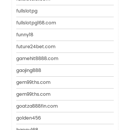
fullslotpg
fullslotpg168.com
funny18
future24bet.com
gamehit8888.com
gaojing888
gem99ths.com
gem99ths.com
goatza888fin.com
golden456
happy168