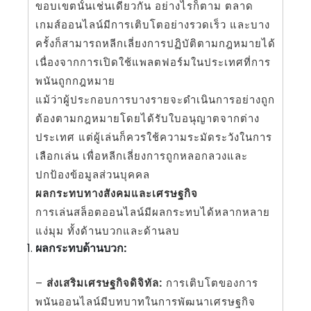
ขอบเขตนั้นเช่นเดียวกัน อย่างไรก็ตาม ตลาด
เกมส์ออนไลน์มีการเติบโตอย่างรวดเร็ว และบาง
ครั้งก็สามารถหลีกเลี่ยงการปฏิบัติตามกฎหมายได้
เนื่องจากการเปิดใช้แพลตฟอร์มในประเทศที่การ
พนันถูกกฎหมาย
แม้ว่าผู้ประกอบการบางรายจะดำเนินการอย่างถูก
ต้องตามกฎหมายโดยได้รับใบอนุญาตจากต่าง
ประเทศ แต่ผู้เล่นก็ควรใช้ความระมัดระวังในการ
เลือกเล่น เพื่อหลีกเลี่ยงการถูกหลอกลวงและ
ปกป้องข้อมูลส่วนบุคคล
ผลกระทบทางสังคมและเศรษฐกิจ
การเล่นสล็อตออนไลน์มีผลกระทบได้หลากหลาย
แง่มุม ทั้งด้านบวกและด้านลบ
ผลกระทบด้านบวก:
–
ส่งเสริมเศรษฐกิจดิจิทัล:
การเติบโตของการ
พนันออนไลน์มีบทบาทในการพัฒนาเศรษฐกิจ