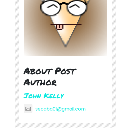
About Post
Author
John Kelly
seoaba01@gmail.com