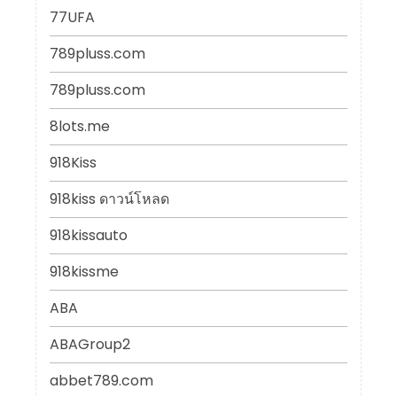
77UFA
789pluss.com
789pluss.com
8lots.me
918Kiss
918kiss ดาวน์โหลด
918kissauto
918kissme
ABA
ABAGroup2
abbet789.com