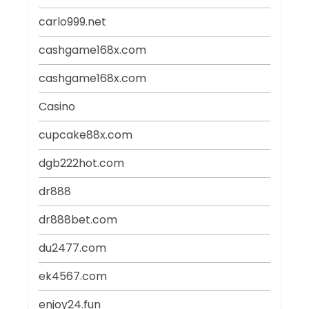
carlo999.net
cashgame168x.com
cashgame168x.com
Casino
cupcake88x.com
dgb222hot.com
dr888
dr888bet.com
du2477.com
ek4567.com
enjoy24.fun