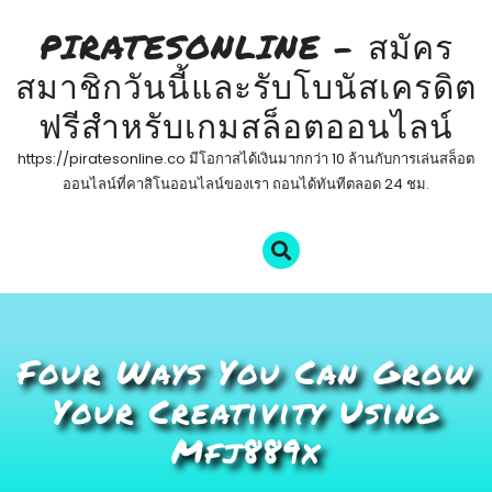
Skip
PIRATESONLINE – สมัคร
to
content
สมาชิกวันนี้และรับโบนัสเครดิต
ฟรีสำหรับเกมสล็อตออนไลน์
https://piratesonline.co มีโอกาสได้เงินมากกว่า 10 ล้านกับการเล่นสล็อต
ออนไลน์ที่คาสิโนออนไลน์ของเรา ถอนได้ทันทีตลอด 24 ชม.
Four Ways You Can Grow
Your Creativity Using
Mfj889x