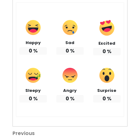
Happy
Sad
Excited
0
%
0
%
0
%
Sleepy
Angry
Surprise
0
%
0
%
0
%
แนะแนว
Previous
Previous