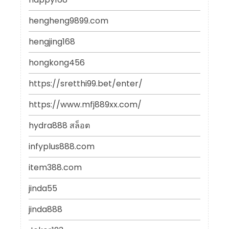
hengheng9899.com
hengjing168
hongkong456
https://sretthi99.bet/enter/
https://www.mfj889xx.com/
hydra888 สล็อต
infyplus888.com
item388.com
jinda55
jinda888