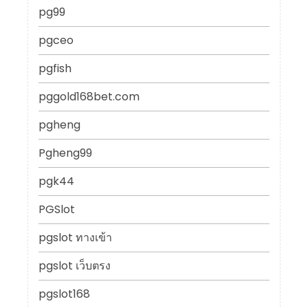
pg99
pgceo
pgfish
pggold168bet.com
pgheng
Pgheng99
pgk44
PGSlot
pgslot ทางเข้า
pgslot เว็บตรง
pgslot168