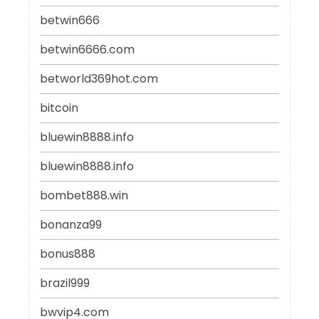
betwin666
betwin6666.com
betworld369hot.com
bitcoin
bluewin8888.info
bluewin8888.info
bombet888.win
bonanza99
bonus888
brazil999
bwvip4.com