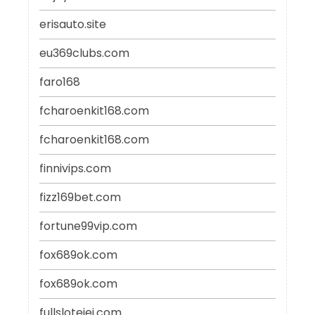
erisauto.site
eu369clubs.com
faro168
fcharoenkit168.com
fcharoenkit168.com
finnivips.com
fizz169bet.com
fortune99vip.com
fox689ok.com
fox689ok.com
fullsloteiei.com