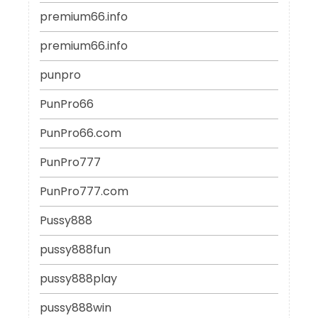
premium66.info
premium66.info
punpro
PunPro66
PunPro66.com
PunPro777
PunPro777.com
Pussy888
pussy888fun
pussy888play
pussy888win