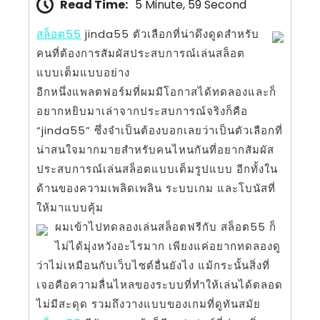
Read Time:
5 Minute, 59 Second
สล็อต55
jinda55 ตัวเลือกที่น่าดึงดูดสำหรับ
คนที่ต้องการสัมผัสประสบการณ์เล่นสล็อต
แบบเต็มแบบอย่าง
อีกหนึ่งแพลตฟอร์มที่ผมมีโอกาสได้ทดลองและก็
อยากหยิบมาเล่าจากประสบการณ์จริงก็คือ
“jinda55” ซึ่งจำเป็นต้องบอกเลยว่าเป็นตัวเลือกที่
น่าสนใจมากมายสำหรับคนไหนกันที่อยากสัมผัส
ประสบการณ์เล่นสล็อตแบบเต็มรูปแบบ อีกทั้งใน
ด้านของความเพลิดเพลิน ระบบเกม และโบนัสที่
ให้มาแบบคุ้ม
ผมเข้าไปทดลองเล่นสล็อตฟรีกับ สล็อต55 ก็
ไม่ได้มุ่งหวังอะไรมาก เพียงแค่อยากทดลองดู
ว่าไม่เหมือนกับเว็บไซต์อื่นยังไง แม้กระนั้นสิ่งที่
เจอคือความลื่นไหลของระบบที่ทำให้เล่นได้ตลอด
ไม่มีสะดุด รวมถึงวางแบบของเกมที่ดูทันสมัย