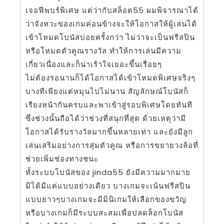
เจอฟีพบร์พิเศษ แต่ว่ากับสล็อต55 ผมพิจารณาได้
ว่าจังหวะของเกมค่อนข้างจะให้โอกาสให้ผู้เล่นได้
เข้าโหมดโบนัสบ่อยครั้งกว่า ไม่ว่าจะเป็นฟรีสปิน
หรือโหมดตัวคูณรางวัล ทำให้การเล่นมีความ
เกี่ยวเนื่องและก็น่าเร้าใจเยอะขึ้นเรื่อยๆ
ไม่ต้องรอนานก็ได้โอกาสได้เข้าโหมดพิเศษจริงๆ
บางทีเพียงแต่หมุนไปไม่นาน สัญลักษณ์โบนัสก็
เรียงหน้ากันครบและพาเข้าสู่รอบพิเศษโดยทันที
ซึ่งช่วงนั้นถือได้ว่าช่วงที่สนุกที่สุด ด้วยเหตุว่ามี
โอกาสได้รับรางวัลมากขึ้นหลายเท่า และยังมีลูก
เล่นเสริมอย่างการสุ่มตัวคูณ หรือการขยายวงล้อที่
ช่วยเพิ่มช่องทางชนะ
ทั้งระบบโบนัสของ jinda55 ยังมีความมากมาย
มิได้มีแค่แบบอย่างเดียว บางเกมจะเน้นฟรีสปิน
แบบยาวๆบางเกมจะมีมินิเกมให้เลือกของขวัญ
หรือบางเกมก็มีระบบสะสมเพื่อปลดล็อกโบนัส