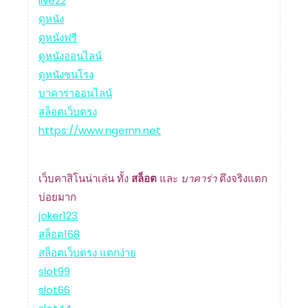
live22
ดูหนัง
ดูหนังฟรี
ดูหนังออนไลน์
ดูหนังชนโรง
บาคาร่าออนไลน์
สล็อตเว็บตรง
https://www.ngernn.net
เว็บคาสิโนน่าเล่น ทั้ง
สล็อต
และ
บาคาร่า
ตึงจริงแตก
บ่อยมาก
joker123
สล็อต168
สล็อตเว็บตรง แตกง่าย
slot99
slot66