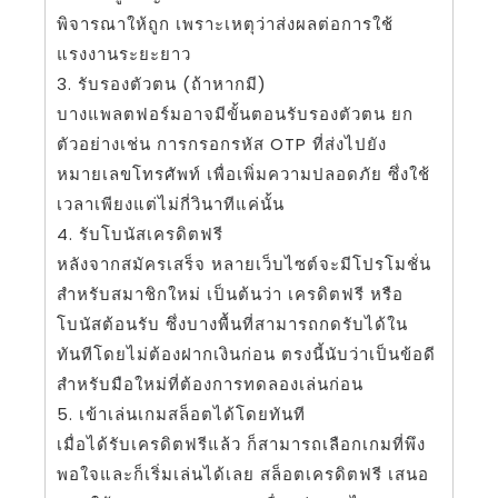
พิจารณาให้ถูก เพราะเหตุว่าส่งผลต่อการใช้
แรงงานระยะยาว
3. รับรองตัวตน (ถ้าหากมี)
บางแพลตฟอร์มอาจมีขั้นตอนรับรองตัวตน ยก
ตัวอย่างเช่น การกรอกรหัส OTP ที่ส่งไปยัง
หมายเลขโทรศัพท์ เพื่อเพิ่มความปลอดภัย ซึ่งใช้
เวลาเพียงแต่ไม่กี่วินาทีแค่นั้น
4. รับโบนัสเครดิตฟรี
หลังจากสมัครเสร็จ หลายเว็บไซต์จะมีโปรโมชั่น
สำหรับสมาชิกใหม่ เป็นต้นว่า เครดิตฟรี หรือ
โบนัสต้อนรับ ซึ่งบางพื้นที่สามารถกดรับได้ใน
ทันทีโดยไม่ต้องฝากเงินก่อน ตรงนี้นับว่าเป็นข้อดี
สำหรับมือใหม่ที่ต้องการทดลองเล่นก่อน
5. เข้าเล่นเกมสล็อตได้โดยทันที
เมื่อได้รับเครดิตฟรีแล้ว ก็สามารถเลือกเกมที่พึง
พอใจและก็เริ่มเล่นได้เลย สล็อตเครดิตฟรี เสนอ