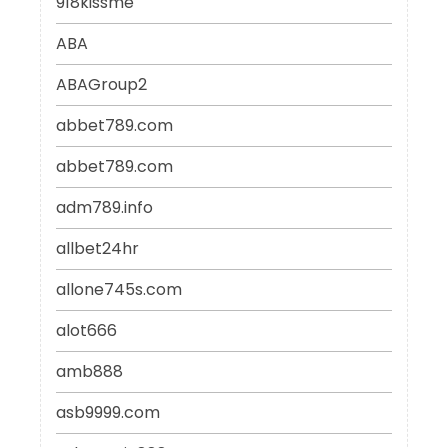
918kissme
ABA
ABAGroup2
abbet789.com
abbet789.com
adm789.info
allbet24hr
allone745s.com
alot666
amb888
asb9999.com