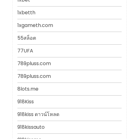
1xbetth
1xgameth.com
55สล็อต
77UFA
789pluss.com
789pluss.com
8lots.me
918Kiss
918kiss ดาวน์โหลด
918kissauto