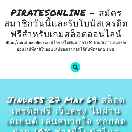
Skip
PIRATESONLINE – สมัคร
to
content
สมาชิกวันนี้และรับโบนัสเครดิต
ฟรีสำหรับเกมสล็อตออนไลน์
https://piratesonline.co มีโอกาสได้เงินมากกว่า 10 ล้านกับการเล่นสล็อต
ออนไลน์ที่คาสิโนออนไลน์ของเรา ถอนได้ทันทีตลอด 24 ชม.
Jinda55 27 May 69 สล็อต
เครดิตฟรี เว็บตรง ไม่ผ่าน
เอเย่นต์ เล่นสบายใจ ทุกยอด
ฝาก 10% ช่วงนี้โบนัสไหล