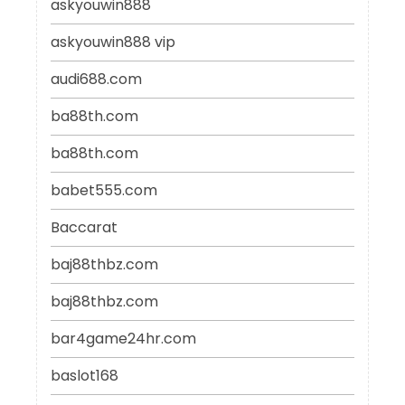
askyouwin888
askyouwin888 vip
audi688.com
ba88th.com
ba88th.com
babet555.com
Baccarat
baj88thbz.com
baj88thbz.com
bar4game24hr.com
baslot168