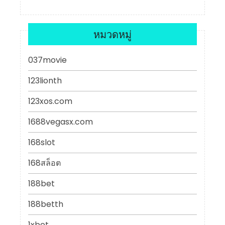
หมวดหมู่
037movie
123lionth
123xos.com
1688vegasx.com
168slot
168สล็อต
188bet
188betth
1xbet