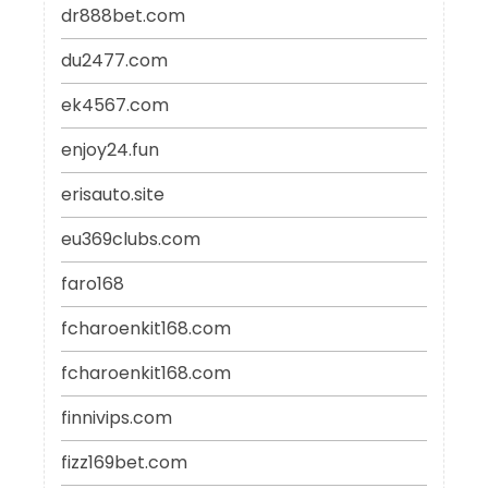
dr888bet.com
du2477.com
ek4567.com
enjoy24.fun
erisauto.site
eu369clubs.com
faro168
fcharoenkit168.com
fcharoenkit168.com
finnivips.com
fizz169bet.com