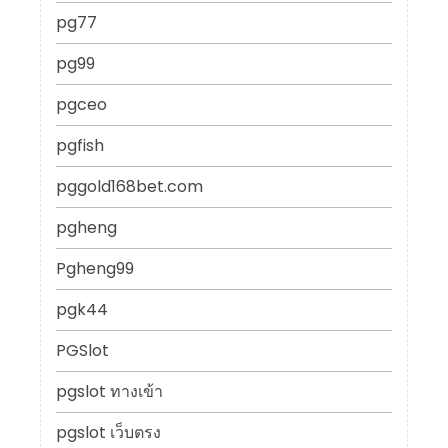
pg77
pg99
pgceo
pgfish
pggold168bet.com
pgheng
Pgheng99
pgk44
PGSlot
pgslot ทางเข้า
pgslot เว็บตรง