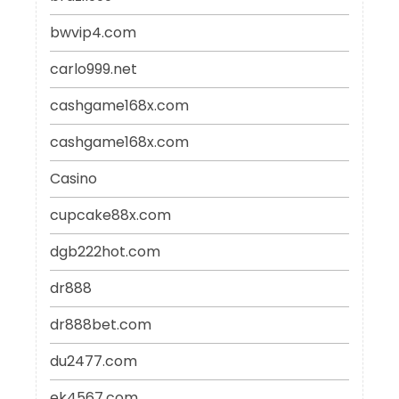
bwvip4.com
carlo999.net
cashgame168x.com
cashgame168x.com
Casino
cupcake88x.com
dgb222hot.com
dr888
dr888bet.com
du2477.com
ek4567.com