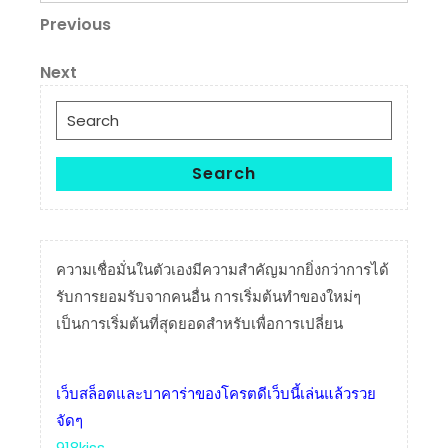
แนะแนว
Previous
Previous
Post
เรื่อง
Next
Next
Post
Search
for:
Search
ความเชื่อมั่นในตัวเองมีความสำคัญมากยิ่งกว่าการได้
รับการยอมรับจากคนอื่น การเริ่มต้นทำของใหม่ๆ
เป็นการเริ่มต้นที่สุดยอดสำหรับเพื่อการเปลี่ยน
เว็บสล็อตและบาคาร่าของโครตดีเว็บนี้เล่นแล้วรวย
จัดๆ
918kiss