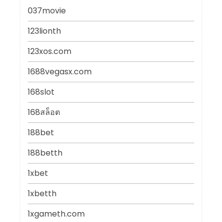
037movie
123lionth
123xos.com
1688vegasx.com
168slot
168สล็อต
188bet
188betth
1xbet
1xbetth
1xgameth.com