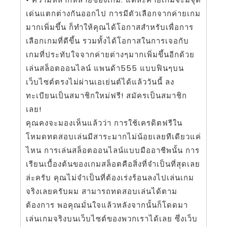
เด่นแตกต่างกันออกไป การมีตัวเลือกจากค่ายเกม
มากเพิ่มขึ้น ก็ทำให้คุณได้โอกาสสำหรับเพื่อการ
เลือกเกมที่ดีขึ้น รวมทั้งได้โอกาสในการเจอกับ
เกมที่ประทับใจจากค่ายต่างๆมากเพิ่มขึ้นอีกด้วย
เล่นสล็อตออนไลน์ แพนด้า555 แบบฟินๆบน
เว็บไซต์ตรงไม่ผ่านเอเย่นต์ได้แล้ววันนี้ ลง
ทะเบียนเป็นสมาชิกใหม่ฟรี! สมัครเป็นสมาชิก
เลย!
คุณคงจะมองเห็นแล้วว่า การใช้เครดิตฟรีใน
โหมดทดสอบเล่นมีสาระมากไม่น้อยเลยทีเดียวแค่
ไหน การเล่นสล็อตออนไลน์แบบมืออาชีพนั้น การ
เรียนเบื้องต้นของเกมสล็อตคือสิ่งที่จำเป็นที่สุดเลย
ล่ะครับ คุณไม่จำเป็นที่ต้องเร่งร้อนลงไปเล่นเกม
จริงเลยครับผม สามารถทดสอบเล่นได้ตาม
ต้องการ พอคุณมั่นใจแล้วหลังจากนั้นก็โดดมา
เล่นเกมจริงบนเว็บไซต์ของพวกเราได้เลย ซึ่งเว็บ