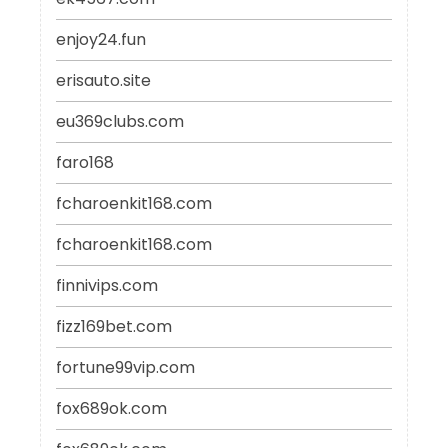
enjoy24.fun
erisauto.site
eu369clubs.com
faro168
fcharoenkit168.com
fcharoenkit168.com
finnivips.com
fizz169bet.com
fortune99vip.com
fox689ok.com