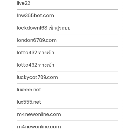
live22
lnw365bet.com
lockdown168 เข้าสู่ระบบ
london6789.com
lotto432 ทางเข้า
lotto432 ทางเข้า
luckycat789.com
lux555.net
lux555.net
m4newonline.com
m4newonline.com