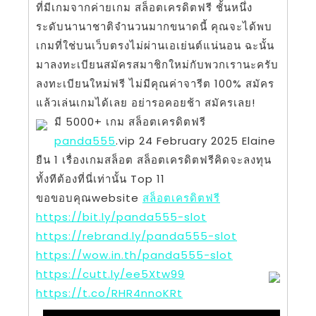
ที่มีเกมจากค่ายเกม สล็อตเครดิตฟรี ชั้นหนึ่ง
ระดับนานาชาติจำนวนมากขนาดนี้ คุณจะได้พบ
เกมที่ใช่บนเว็บตรงไม่ผ่านเอเย่นต์แน่นอน ฉะนั้น
มาลงทะเบียนสมัครสมาชิกใหม่กับพวกเรานะครับ
ลงทะเบียนใหม่ฟรี ไม่มีคุณค่าจารีต 100% สมัคร
แล้วเล่นเกมได้เลย อย่ารอคอยช้า สมัครเลย!
มี 5000+ เกม สล็อตเครดิตฟรี
panda555
.vip 24 February 2025 Elaine
ยืน 1 เรื่องเกมสล็อต สล็อตเครดิตฟรีคิดจะลงทุน
ทั้งทีต้องที่นี่เท่านั้น Top 11
ขอขอบคุณwebsite
สล็อตเครดิตฟรี
https://bit.ly/panda555-slot
https://rebrand.ly/panda555-slot
https://wow.in.th/panda555-slot
https://cutt.ly/ee5Xtw99
https://t.co/RHR4nnoKRt