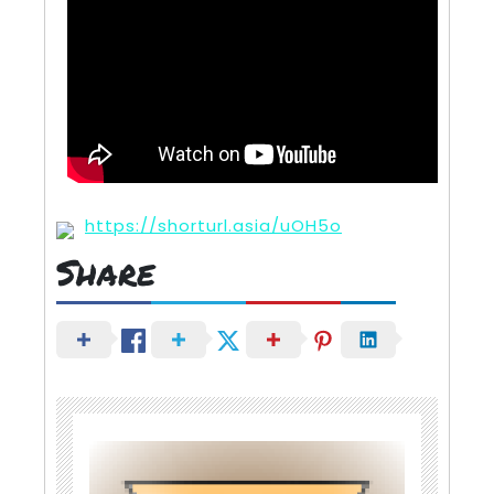
https://shorturl.asia/uOH5o
Share