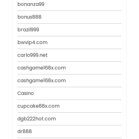
bonanza99
bonus888
brazil999
bwvip4.com
carlo999.net
cashgame168x.com
cashgame168x.com
Casino
cupcake88x.com
dgb222hot.com
dr888