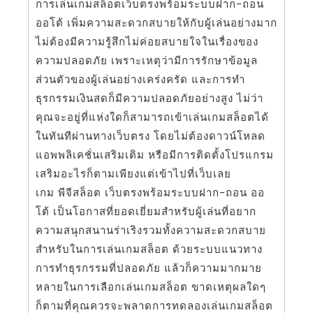
การเล่นเกมสล็อตเว็บตรงพร้อมระบบฝาก-ถอน
ออโต้ เพิ่มความสะดวกสบายให้กับผู้เล่นอย่างมาก
ไม่ต้องมีความรู้สึกไม่ค่อยสบายใจในเรื่องของ
ความปลอดภัย เพราะเหตุว่ามีการรักษาข้อมูล
ส่วนตัวของผู้เล่นอย่างเคร่งครัด และการทำ
ธุรกรรมเงินสดก็มีความปลอดภัยอย่างสูง ไม่ว่า
คุณจะอยู่ที่แห่งใดก็สามารถเข้าเล่นเกมสล็อตได้
ในทันทีผ่านทางเว็บตรง โดยไม่ต้องดาวน์โหลด
แอพพลิเคชั่นเสริมเติม หรือมีการติดตั้งโปรแกรม
เสริมอะไรก็ตามเพียงแต่เข้าไปที่เว็บเลย
เกม พีจีสล็อต เว็บตรงพร้อมระบบฝาก-ถอน ออ
โต้ เป็นโอกาสที่ยอดเยี่ยมสำหรับผู้เล่นที่อยาก
ความสนุกสนานร่าเริงรวมทั้งความสะดวกสบาย
สำหรับในการเล่นเกมสล็อต ด้วยระบบแนวทาง
การทำธุรกรรมที่ปลอดภัย แล้วก็ความมากมาย
หลายในการเลือกเล่นเกมสล็อต ขาดเหตุผลใดๆ
ก็ตามที่คุณควรจะพลาดการทดลองเล่นเกมสล็อต