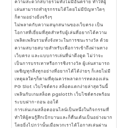
ความสะดวกสบายรวมทั้งไม่มีอันตราย ทำให้ผู้
เล่นสามารถทำธุรกรรมได้โดยไม่มีปัญหาใดๆ
ก็ตามอย่างยิ่งจริงๆ
ไม่พลาดกับความสนุกสนานของเว็บตรง เป็น
โอกาสที่เยี่ยมที่สุดสำหรับผู้เล่นที่อยากได้ความ
เพลิดเพลินรวมทั้งจังหวะในการชนะรางวัล ด้วย
ความสบายสบายสำหรับเพื่อการเข้าถึงผ่านทาง
เว็บตรง และแบบการเล่นที่น่าดึงดูด ไม่ว่าจะ
เป็นการบรรเทาหรือการชิงรางวัล ผู้เล่นสามารถ
เผชิญทุกสิ่งทุกอย่างที่อยากได้ได้ง่ายๆ ก็เลยไม่มี
เหตุผลใดๆก็ตามที่คุณควรพลาดการทดลองเล่น
PG Slot เว็บไซต์ตรง สล็อตแตกง่ายล่าสุดวันนี้
เพลินกับเกมสล็อต pgslotth เว็บไซต์ตรงพร้อม
ระบบฝาก-ถอน ออโต้
การเล่นเกมสล็อตออนไลน์เป็นหนึ่งในกิจกรรมที่
ทำให้ผู้คนรู้สึกเบิกบานและก็ตื่นเต้นเป็นอย่างมาก
โดยยิ่งไปกว่านั้นเมื่อพวกเราได้โอกาสเล่นผ่าน