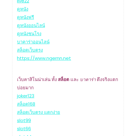
live22
ดูหนัง
ดูหนังฟรี
ดูหนังออนไลน์
ดูหนังชนโรง
บาคาร่าออนไลน์
สล็อตเว็บตรง
https://www.ngernn.net
เว็บคาสิโนน่าเล่น ทั้ง
สล็อต
และ
บาคาร่า
ตึงจริงแตก
บ่อยมาก
joker123
สล็อต168
สล็อตเว็บตรง แตกง่าย
slot99
slot66