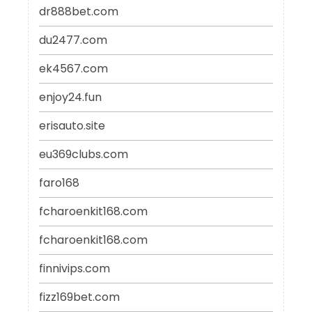
dr888bet.com
du2477.com
ek4567.com
enjoy24.fun
erisauto.site
eu369clubs.com
faro168
fcharoenkit168.com
fcharoenkit168.com
finnivips.com
fizz169bet.com