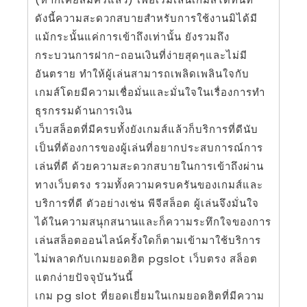
ดังนี้ความสะดวกสบายสำหรับการใช้งานมิได้มี
แม้กระนั้นแค่การเข้าถึงเท่านั้น ยังรวมถึง
กระบวนการฝาก-ถอนเงินที่ง่ายสุดๆและไม่มี
อันตราย ทำให้ผู้เล่นสามารถเพลิดเพลินใจกับ
เกมส์โดยมีความเชื่อมั่นและมั่นใจในเรื่องการทำ
ธุรกรรมด้านการเงิน
เว็บสล็อตที่มีครบทั้งยังเกมส์แล้วก็บริการที่ดีนับ
เป็นที่ต้องการของผู้เล่นที่อยากประสบการณ์การ
เล่นที่ดี ด้วยความสะดวกสบายในการเข้าถึงผ่าน
ทางเว็บตรง รวมทั้งความครบครันของเกมส์และ
บริการที่ดี ตัวอย่างเช่น พีจีสล็อต ผู้เล่นจึงมั่นใจ
ได้ในความสนุกสนานและก็ความระทึกใจของการ
เล่นสล็อตออนไลน์ครั้งใดก็ตามเข้ามาใช้บริการ
ไม่พลาดกับเกมยอดฮิต pgslot เว็บตรง สล็อต
แตกง่ายปัจจุบันวันนี้
เกม pg slot ที่ยอดเยี่ยมในเกมยอดฮิตที่มีความ