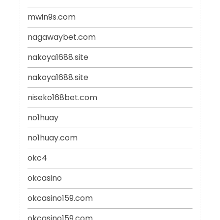
mwin9s.com
nagawaybet.com
nakoya1688.site
nakoya1688.site
niseko168bet.com
no1huay
no1huay.com
okc4
okcasino
okcasino159.com
okcasino159.com