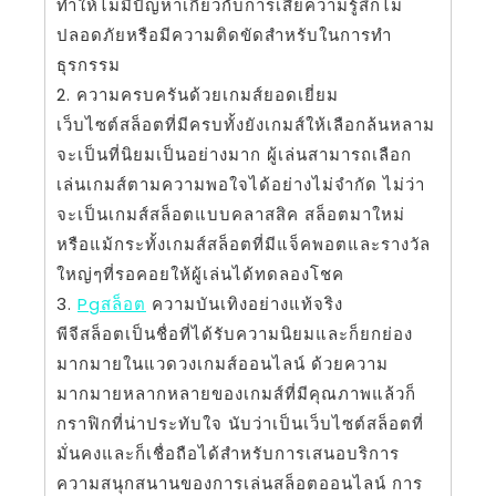
ทำให้ไม่มีปัญหาเกี่ยวกับการเสียความรู้สึกไม่
ปลอดภัยหรือมีความติดขัดสำหรับในการทำ
ธุรกรรม
2. ความครบครันด้วยเกมส์ยอดเยี่ยม
เว็บไซต์สล็อตที่มีครบทั้งยังเกมส์ให้เลือกล้นหลาม
จะเป็นที่นิยมเป็นอย่างมาก ผู้เล่นสามารถเลือก
เล่นเกมส์ตามความพอใจได้อย่างไม่จำกัด ไม่ว่า
จะเป็นเกมส์สล็อตแบบคลาสสิค สล็อตมาใหม่
หรือแม้กระทั้งเกมส์สล็อตที่มีแจ็คพอตและรางวัล
ใหญ่ๆที่รอคอยให้ผู้เล่นได้ทดลองโชค
3.
Pgสล็อต
ความบันเทิงอย่างแท้จริง
พีจีสล็อตเป็นชื่อที่ได้รับความนิยมและก็ยกย่อง
มากมายในแวดวงเกมส์ออนไลน์ ด้วยความ
มากมายหลากหลายของเกมส์ที่มีคุณภาพแล้วก็
กราฟิกที่น่าประทับใจ นับว่าเป็นเว็บไซต์สล็อตที่
มั่นคงและก็เชื่อถือได้สำหรับการเสนอบริการ
ความสนุกสนานของการเล่นสล็อตออนไลน์ การ