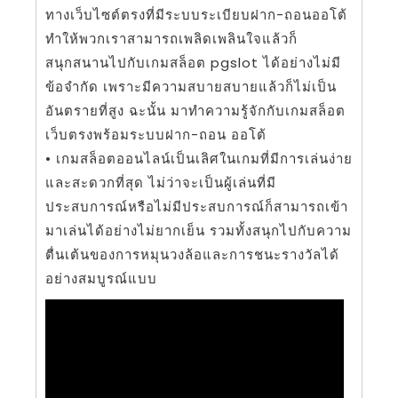
ทางเว็บไซต์ตรงที่มีระบบระเบียบฝาก-ถอนออโต้
ทำให้พวกเราสามารถเพลิดเพลินใจแล้วก็
สนุกสนานไปกับเกมสล็อต pgslot ได้อย่างไม่มี
ข้อจำกัด เพราะมีความสบายสบายแล้วก็ไม่เป็น
อันตรายที่สูง ฉะนั้น มาทำความรู้จักกับเกมสล็อต
เว็บตรงพร้อมระบบฝาก-ถอน ออโต้
• เกมสล็อตออนไลน์เป็นเลิศในเกมที่มีการเล่นง่าย
และสะดวกที่สุด ไม่ว่าจะเป็นผู้เล่นที่มี
ประสบการณ์หรือไม่มีประสบการณ์ก็สามารถเข้า
มาเล่นได้อย่างไม่ยากเย็น รวมทั้งสนุกไปกับความ
ตื่นเต้นของการหมุนวงล้อและการชนะรางวัลได้
อย่างสมบูรณ์แบบ