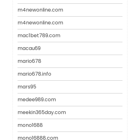
m4newonline.com
m4newonline.com
mac1bet789.com
macau69
mario678
mario678.info
mars95
medee989.com
meekin365day.com
mono1688
mono16888.com