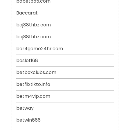
babet555.com
Baccarat
baj88thbz.com
baj88thbz.com
bar4game24hr.com
baslot168
betboxclubs.com
betflixtikto.info
betm4vip.com
betway
betwin666