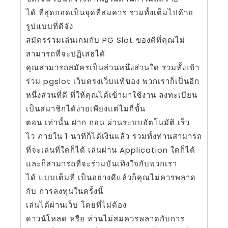
ได้ ที่สุดยอดเป็นจุดที่สมควร รวมทั้งเต็มไปด้วย
รูปแบบที่ดีจัง
สมัครร่วมเล่นเกมกับ PG Slot ของดีที่คุณไม่
สามารถที่จะปฏิเสธได้
คุณสามารถสมัครเป็นส่วนหนึ่งส่วนใด รวมทั้งเข้า
ร่วม pgslot เว็บตรงเว็บแท้ของ พวกเราก็เป็นอีก
หนึ่งส่วนที่ดี ที่ให้คุณได้เข้ามาใช้งาน ลงทะเบียน
เป็นสมาชิกได้ง่ายเพียงแต่ไม่กี่ขั้น
ตอน เท่านั้น ฝาก ถอน ผ่านระบบอัตโนมัติ เร็ว
ไว ภายใน 1 นาทีก็ได้เงินแล้ว รวมทั้งท่านสามารถ
ที่จะเล่นที่ใดก็ได้ เล่นผ่าน Application ใดก็ได้
และก็สามารถที่จะร่วมบันเทิงใจกับพวกเรา
ได้ แบบเต็มที่ เป็นอย่างดีแล้วก็คุณไม่ควรพลาด
กับ การลงทุนในครั้งนี้
เล่นได้ผ่านเว็บ โดยที่ไม่ต้อง
ดาวน์โหลด หรือ ท่านไม่สมควรพลาดกับการ