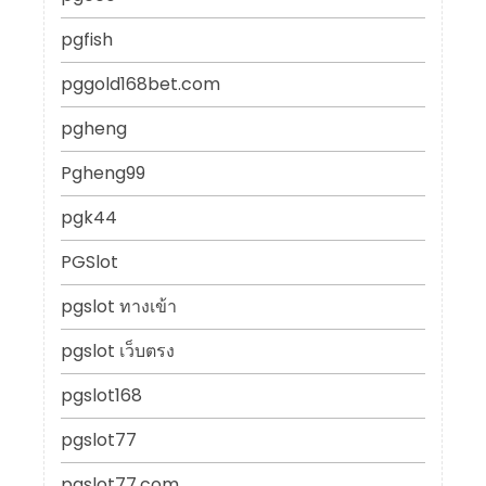
pgfish
pggold168bet.com
pgheng
Pgheng99
pgk44
PGSlot
pgslot ทางเข้า
pgslot เว็บตรง
pgslot168
pgslot77
pgslot77.com