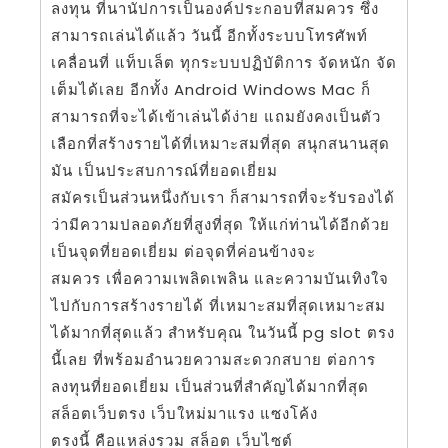
ลงทุน ที่นานัปการเป็นองค์ประกอบที่สมควร ซึ่ง
สามารถเล่นได้แล้ว วันนี้ อีกทั้งระบบโทรศัพท์
เคลื่อนที่ แท็บเล็ต ทุกระบบปฏิบัติการ จัดหนัก จัด
เต็มได้เลย อีกทั้ง Android Windows Mac ก็
สามารถที่จะได้เข้าเล่นได้ง่าย แถมยังคงเป็นตัว
เลือกที่สร้างรายได้ที่เหมาะสมที่สุด สนุกสนานสุด
มัน เป็นประสบการณ์ที่ยอดเยี่ยม
สมัครเป็นส่วนหนึ่งกับเรา ก็สามารถที่จะรับรองได้
ว่ามีความปลอดภัยที่สูงที่สุด ให้แก่ท่านได้อีกด้วย
เป็นจุดที่ยอดเยี่ยม ต่อจุดที่ค่อนข้างจะ
สมควร เพื่อความเพลิดเพลิน และความบันเทิงใจ
ไปกับการสร้างรายได้ ที่เหมาะสมที่สุดเหมาะสม
ได้มากที่สุดแล้ว สำหรับคุณ ในวันนี้ pg slot ตรง
นี้เลย ที่พร้อมอำนวยความสะดวกสบาย ต่อการ
ลงทุนที่ยอดเยี่ยม เป็นส่วนที่สำคัญได้มากที่สุด
สล็อตเว็บตรง เว็บใหม่มาแรง แซงโค้ง
ตรงนี้ คือแหล่งรวม สล็อต เว็บไซต์