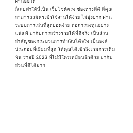
ผ่านออโต้
ก็เลยทำให้นี่เป็น เว็บไซต์ตรง ช่องทางที่ดี ที่คุณ
สามารถสมัครเข้าใช้งานได้ง่าย ไม่ยุ่งยาก ผ่าน
ระบบการเล่นที่สุดยอดง่าย ต่อการลงทุนอย่าง
แน่แท้ มากับการสร้างรายได้ที่ดีจริง เป็นส่วน
สำคัญของกระบวนการทำเงินได้จริง เป็นองค์
ประกอบที่เยี่ยมที่สุด ให้คุณได้เข้าถึงเกมการเดิม
พัน รายปี 2023 ที่ไม่มีใครเหมือนอีกด้วย มากับ
ส่วนที่ดีได้มาก