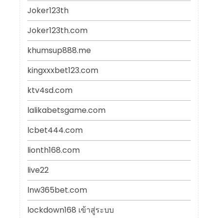
Joker123th
Joker123th.com
khumsup888.me
kingxxxbet123.com
ktv4sd.com
lalikabetsgame.com
lcbet444.com
lionth168.com
live22
lnw365bet.com
lockdown168 เข้าสู่ระบบ