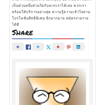
เป็นส่วนหนึ่งส่วนใดกับพวกเราได้เลย พวกเรา
พร้อมให้บริการอย่างสุด ความรู้ความเข้าใจผ่าน
โปรโมชั่นสิทธิพิเศษ อีกมากมาย สมัครง่ายราย
ได้ดี
Share