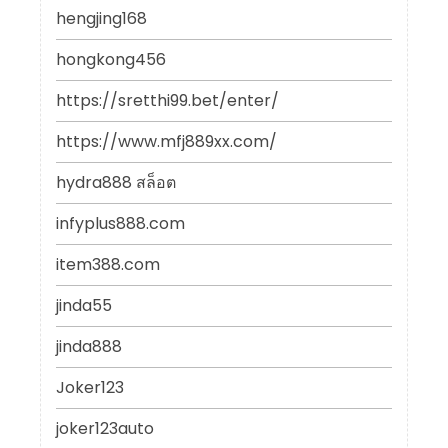
hengjing168
hongkong456
https://sretthi99.bet/enter/
https://www.mfj889xx.com/
hydra888 สล็อต
infyplus888.com
item388.com
jinda55
jinda888
Joker123
joker123auto