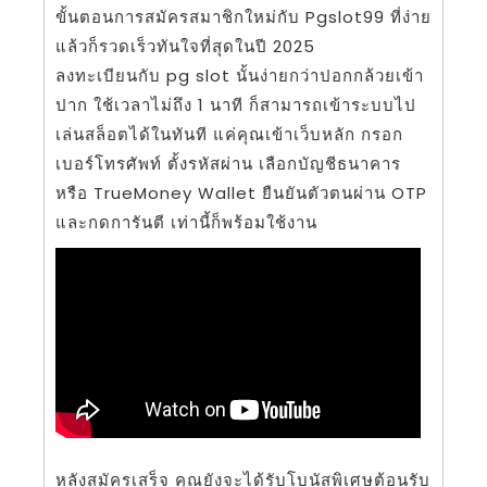
ขั้นตอนการสมัครสมาชิกใหม่กับ Pgslot99 ที่ง่าย
แล้วก็รวดเร็วทันใจที่สุดในปี 2025
ลงทะเบียนกับ pg slot นั้นง่ายกว่าปอกกล้วยเข้า
ปาก ใช้เวลาไม่ถึง 1 นาที ก็สามารถเข้าระบบไป
เล่นสล็อตได้ในทันที แค่คุณเข้าเว็บหลัก กรอก
เบอร์โทรศัพท์ ตั้งรหัสผ่าน เลือกบัญชีธนาคาร
หรือ TrueMoney Wallet ยืนยันตัวตนผ่าน OTP
และกดการันตี เท่านี้ก็พร้อมใช้งาน
หลังสมัครเสร็จ คุณยังจะได้รับโบนัสพิเศษต้อนรับ