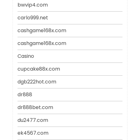
bwvip4.com
carlo999.net
cashgame168x.com
cashgame168x.com
Casino
cupcake88x.com
dgb222hot.com
dr888
dr888bet.com
du2477.com
ek4567.com