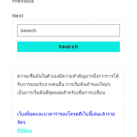
แนะแนว
Previous
Previous
Post
เรื่อง
Next
Next
Post
Search
for:
Search
ความเชื่อมั่นในตัวเองมีความสำคัญมากยิ่งกว่าการได้
รับการยอมรับจากคนอื่น การเริ่มต้นทำของใหม่ๆ
เป็นการเริ่มต้นที่สุดยอดสำหรับเพื่อการเปลี่ยน
เว็บสล็อตและบาคาร่าของโครตดีเว็บนี้เล่นแล้วรวย
จัดๆ
918kiss