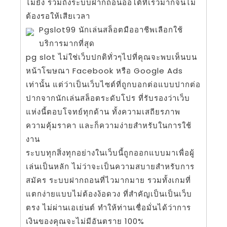
ไม่ยั้ง รวมถึงระบบฝากถอนออโต้ที่เร็วมากจนไม่
ต้องรอให้เสียเวลา
Pgslot99 นักเล่นสล็อตมืออาชีพเลือกใช้
บริการมากที่สุด
pg slot ไม่ใช่เว็บปกติทั่วๆไปที่คุณจะพบเห็นบน
หน้าโฆษณา Facebook หรือ Google Ads
เท่านั้น แต่ว่าเป็นเว็บไซต์ที่ถูกบอกต่อแบบปากต่อ
ปากจากนักเล่นสล็อตระดับโปร ที่รับรองว่าเว็บ
แห่งนี้ตอบโจทย์ทุกด้าน ทั้งความเสถียรภาพ
ความคุ้มราคา และก็ความง่ายสำหรับในการใช้
งาน
ระบบทุกสิ่งทุกอย่างในเว็บนี้ถูกออกแบบมาเพื่อผู้
เล่นเป็นหลัก ไม่ว่าจะเป็นความสบายสำหรับการ
สมัคร ระบบฝากถอนที่ไวมากมาย รวมทั้งเกมที่
แตกง่ายแบบไม่ต้องง้อดวง ที่สำคัญเป็นเป็นเว็บ
ตรง ไม่ผ่านเอเย่นต์ ทำให้ท่านเชื่อมั่นได้ว่าการ
เงินของคุณจะไม่มีอันตราย 100%