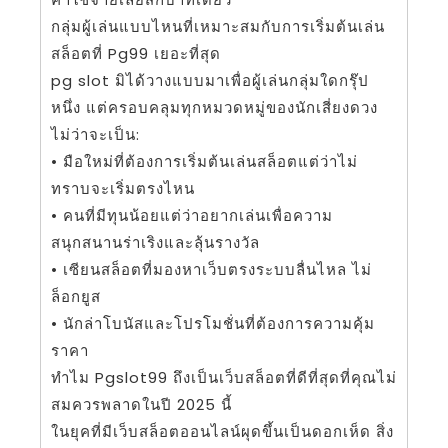
กลุ่มผู้เล่นแบบไหนที่เหมาะสมกับการเริ่มต้นเล่น
สล็อตที่ Pg99 เยอะที่สุด
pg slot มิได้วางแบบมาเพื่อผู้เล่นกลุ่มใดกรุ๊ป
หนึ่ง แต่ครอบคลุมทุกหมวดหมู่ของนักเสี่ยงดวง
ไม่ว่าจะเป็น:
• มือใหม่ที่ต้องการเริ่มต้นเล่นสล็อตแต่ว่าไม่
ทราบจะเริ่มตรงไหน
• คนที่มีทุนน้อยแต่ว่าอยากเล่นเพื่อความ
สนุกสนานร่าเริงและลุ้นรางวัล
• เซียนสล็อตที่มองหาเว็บตรงระบบลื่นไหล ไม่
ล็อกยูส
• นักล่าโบนัสและโปรโมชั่นที่ต้องการความคุ้ม
ราคา
ทำไม Pgslot99 ถึงเป็นเว็บสล็อตที่ดีที่สุดที่คุณไม่
สมควรพลาดในปี 2025 นี้
ในยุคที่มีเว็บสล็อตออนไลน์ผุดขึ้นเป็นดอกเห็ด สิ่ง