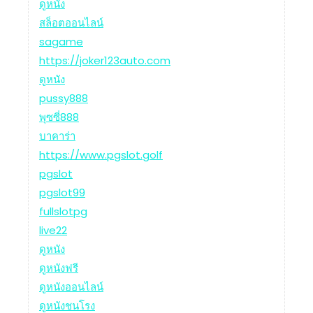
ดูหนัง
สล็อตออนไลน์
sagame
https://joker123auto.com
ดูหนัง
pussy888
พุซซี่888
บาคาร่า
https://www.pgslot.golf
pgslot
pgslot99
fullslotpg
live22
ดูหนัง
ดูหนังฟรี
ดูหนังออนไลน์
ดูหนังชนโรง