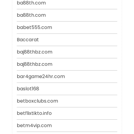
ba88th.com
ba88th.com
babet555.com
Baccarat
baj88thbz.com
baj88thbz.com
bar4game24hr.com
baslot168
betboxclubs.com
betflixtikto.info
betm4vip.com