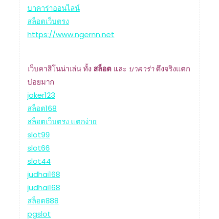
บาคาร่าออนไลน์
สล็อตเว็บตรง
https://www.ngernn.net
เว็บคาสิโนน่าเล่น ทั้ง
สล็อต
และ
บาคาร่า
ตึงจริงแตก
บ่อยมาก
joker123
สล็อต168
สล็อตเว็บตรง แตกง่าย
slot99
slot66
slot44
judhai168
judhai168
สล็อต888
pgslot