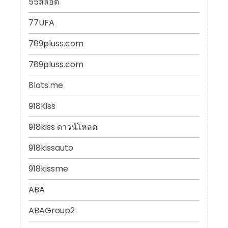
55สล็อต
77UFA
789pluss.com
789pluss.com
8lots.me
918Kiss
918kiss ดาวน์โหลด
918kissauto
918kissme
ABA
ABAGroup2