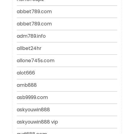
abbet789.com
abbet789.com
adm789.info
allbet24hr
allone745s.com
alot666
amb888
asb9999.com
askyouwin888
askyouwin888 vip