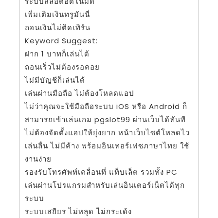
ระบบสล็อตอัตโนมัติ
เพิ่มเติมเงินทรูมันนี่
ถอนเงินไม่ติดเทิร์น
Keyword Suggest:
ฝาก 1 บาทก็เล่นได้
ถอนเร็วไม่ต้องรอคอย
ไม่มีบัญชีก็เล่นได้
เล่นผ่านมือถือ ไม่ต้องโหลดแอป
ไม่ว่าคุณจะใช้มือถือระบบ iOS หรือ Android ก็
สามารถเข้าเล่นเกม pgslot99 ผ่านเว็บได้ทันที
ไม่ต้องจัดตั้งแอปให้ยุ่งยาก หน้าเว็บไซต์โหลดไว
เล่นลื่น ไม่มีค้าง พร้อมอินเทอร์เฟซภาษาไทย ใช้
งานง่าย
รองรับโทรศัพท์เคลื่อนที่ แท็บเล็ต รวมทั้ง PC
เล่นผ่านโปรแกรมสำหรับเล่นอินเตอร์เน็ตได้ทุก
ระบบ
ระบบเสถียร ไม่หลุด ไม่กระเด้ง