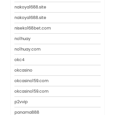
nakoya1688.site
nakoya1688.site
niseko168bet.com
no1huay
no1huay.com
okc4
okcasino
okcasino159.com
okcasino159.com
p2vvip
panama888