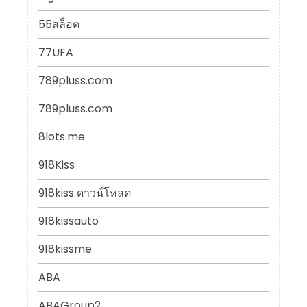
55สล็อต
77UFA
789pluss.com
789pluss.com
8lots.me
918Kiss
918kiss ดาวน์โหลด
918kissauto
918kissme
ABA
ABAGroup2