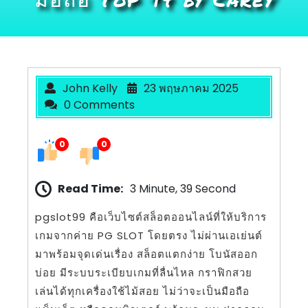
John Kelly
23 พฤษภาคม 2025
0 Comments
0
0
Read Time:
3 Minute, 39 Second
pgslot99 คือเว็บไซต์สล็อตออนไลน์ที่ให้บริการ
เกมจากค่าย PG SLOT โดยตรง ไม่ผ่านเอเย่นต์
มาพร้อมจุดเด่นเรื่อง สล็อตแตกง่าย โบนัสออก
บ่อย มีระบบระเบียบเกมที่ลื่นไหล กราฟิกสวย
เล่นได้ทุกเครื่องใช้ไม้สอย ไม่ว่าจะเป็นมือถือ