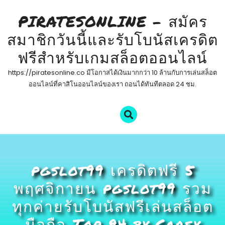
Skip
PIRATESONLINE – สมัคร
to
content
สมาชิกวันนี้และรับโบนัสเครดิต
ฟรีสำหรับเกมสล็อตออนไลน์
https://piratesonline.co มีโอกาสได้เงินมากกว่า 10 ล้านกับการเล่นสล็อต
ออนไลน์ที่คาสิโนออนไลน์ของเรา ถอนได้ทันทีตลอด 24 ชม.
pgslot99 เครดิตฟรี 5
พฤศจิกายน pgslot99 รวม
ทุกค่ายรับโบนัสฟรีเล่นสล็อต
มือถือ Top 94 by Carey