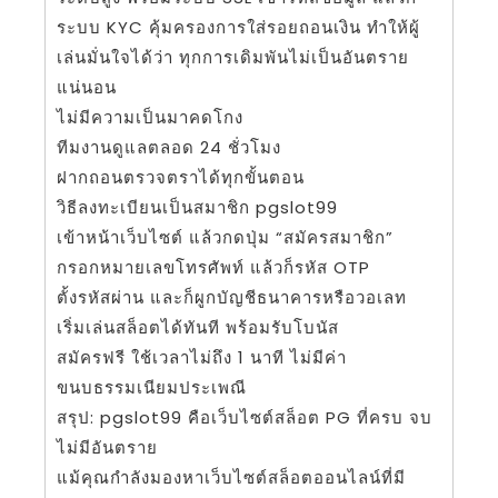
ระบบ KYC คุ้มครองการใส่รอยถอนเงิน ทำให้ผู้
เล่นมั่นใจได้ว่า ทุกการเดิมพันไม่เป็นอันตราย
แน่นอน
ไม่มีความเป็นมาคดโกง
ทีมงานดูแลตลอด 24 ชั่วโมง
ฝากถอนตรวจตราได้ทุกขั้นตอน
วิธีลงทะเบียนเป็นสมาชิก pgslot99
เข้าหน้าเว็บไซต์ แล้วกดปุ่ม “สมัครสมาชิก”
กรอกหมายเลขโทรศัพท์ แล้วก็รหัส OTP
ตั้งรหัสผ่าน และก็ผูกบัญชีธนาคารหรือวอเลท
เริ่มเล่นสล็อตได้ทันที พร้อมรับโบนัส
สมัครฟรี ใช้เวลาไม่ถึง 1 นาที ไม่มีค่า
ขนบธรรมเนียมประเพณี
สรุป: pgslot99 คือเว็บไซต์สล็อต PG ที่ครบ จบ
ไม่มีอันตราย
แม้คุณกำลังมองหาเว็บไซต์สล็อตออนไลน์ที่มี