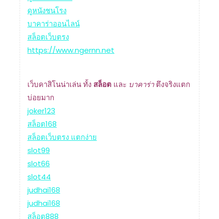
ดูหนังชนโรง
บาคาร่าออนไลน์
สล็อตเว็บตรง
https://www.ngernn.net
เว็บคาสิโนน่าเล่น ทั้ง
สล็อต
และ
บาคาร่า
ตึงจริงแตก
บ่อยมาก
joker123
สล็อต168
สล็อตเว็บตรง แตกง่าย
slot99
slot66
slot44
judhai168
judhai168
สล็อต888