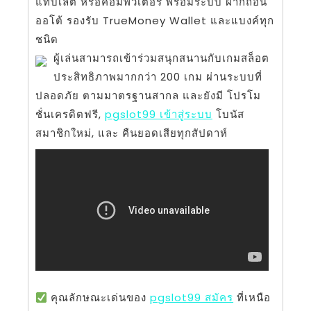
แท็บเล็ต หรือคอมพิวเตอร์ พร้อมระบบ ฝากถอน
ออโต้ รองรับ TrueMoney Wallet และแบงค์ทุก
ชนิด
ผู้เล่นสามารถเข้าร่วมสนุกสนานกับเกมสล็อต
ประสิทธิภาพมากกว่า 200 เกม ผ่านระบบที่
ปลอดภัย ตามมาตรฐานสากล และยังมี โปรโม
ชั่นเครดิตฟรี,
pgslot99 เข้าสู่ระบบ
โบนัส
สมาชิกใหม่, และ คืนยอดเสียทุกสัปดาห์
คุณลักษณะเด่นของ
pgslot99 สมัคร
ที่เหนือ