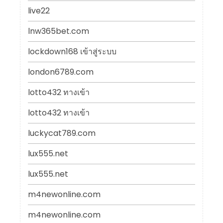
live22
lnw365bet.com
lockdown168 เข้าสู่ระบบ
london6789.com
lotto432 ทางเข้า
lotto432 ทางเข้า
luckycat789.com
lux555.net
lux555.net
m4newonline.com
m4newonline.com