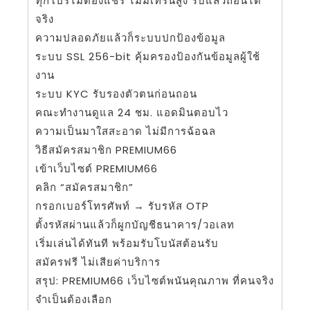
ทุกโปรไม่ต้องแชร์ ไม่มีเทิร์นสูง รับแล้วถอนได้
จริง
ความปลอดภัยแล้วก็ระบบปกป้องข้อมูล
ระบบ SSL 256-bit คุ้มครองป้องกันข้อมูลผู้ใช้
งาน
ระบบ KYC รับรองตัวตนก่อนถอน
คณะทำงานดูแล 24 ชม. แอดมินตอบไว
ความเป็นมาใสสะอาด ไม่มีการฉ้อฉล
วิธีสมัครสมาชิก PREMIUM66
เข้าเว็บไซต์ PREMIUM66
คลิก “สมัครสมาชิก”
กรอกเบอร์โทรศัพท์ → รับรหัส OTP
ตั้งรหัสผ่านแล้วก็ผูกบัญชีธนาคาร/วอเลท
เริ่มเล่นได้ทันที พร้อมรับโบนัสต้อนรับ
สมัครฟรี ไม่เสียค่าบริการ
สรุป: PREMIUM66 เว็บไซต์พนันคุณภาพ ที่คนจริง
จำเป็นต้องเลือก