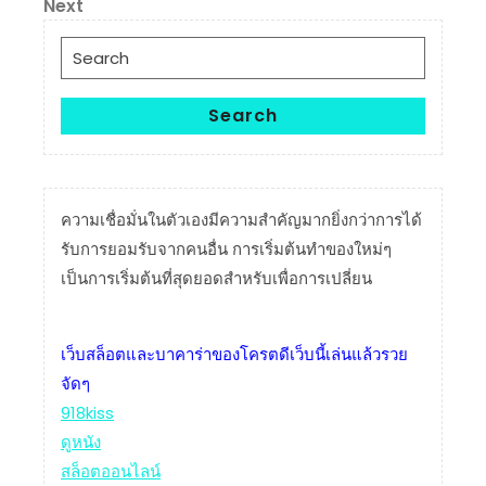
เรื่อง
Next
Next
Post
Search
for:
Search
ความเชื่อมั่นในตัวเองมีความสำคัญมากยิ่งกว่าการได้
รับการยอมรับจากคนอื่น การเริ่มต้นทำของใหม่ๆ
เป็นการเริ่มต้นที่สุดยอดสำหรับเพื่อการเปลี่ยน
เว็บสล็อตและบาคาร่าของโครตดีเว็บนี้เล่นแล้วรวย
จัดๆ
918kiss
ดูหนัง
สล็อตออนไลน์