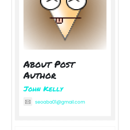
About Post
Author
John Kelly
seoaba01@gmail.com