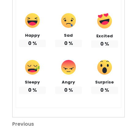
Happy
Sad
Excited
0
%
0
%
0
%
Sleepy
Angry
Surprise
0
%
0
%
0
%
แนะแนว
Previous
Previous
Post