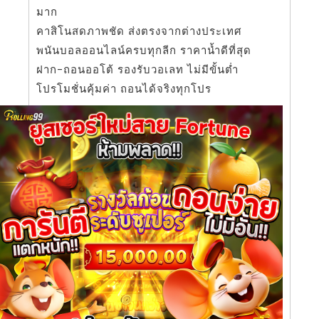
มาก
คาสิโนสดภาพชัด ส่งตรงจากต่างประเทศ
พนันบอลออนไลน์ครบทุกลีก ราคาน้ำดีที่สุด
ฝาก-ถอนออโต้ รองรับวอเลท ไม่มีขั้นต่ำ
โปรโมชั่นคุ้มค่า ถอนได้จริงทุกโปร