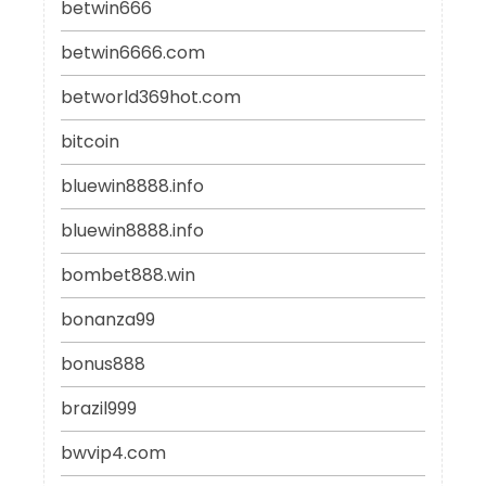
betwin666
betwin6666.com
betworld369hot.com
bitcoin
bluewin8888.info
bluewin8888.info
bombet888.win
bonanza99
bonus888
brazil999
bwvip4.com