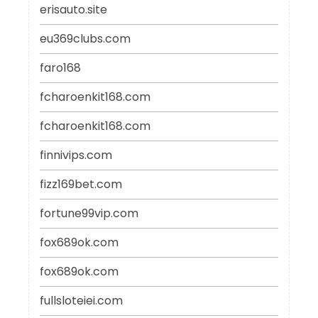
erisauto.site
eu369clubs.com
faro168
fcharoenkit168.com
fcharoenkit168.com
finnivips.com
fizz169bet.com
fortune99vip.com
fox689ok.com
fox689ok.com
fullsloteiei.com