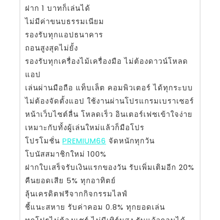
ฝาก 1 บาทก็เล่นได้
ไม่มีค่าขนบธรรมเนียม
รองรับทุกแอปธนาคาร
ถอนสูงสุดไม่ยั้ง
รองรับทุกเครื่องไม้เครื่องมือ ไม่ต้องดาวน์โหลด
แอป
เล่นผ่านมือถือ แท็บเล็ต คอมพิวเตอร์ ได้ทุกระบบ
ไม่ต้องจัดตั้งแอป ใช้งานผ่านโปรแกรมเบราเซอร์
หน้าเว็บไซต์ลื่น โหลดเร็ว อินเตอร์เฟซเข้าใจง่าย
เหมาะกับทั้งผู้เล่นใหม่แล้วก็มือโปร
โปรโมชั่น
PREMIUM66
จัดหนักทุกวัน
โบนัสสมาชิกใหม่ 100%
ฝากใบเสร็จรับเงินแรกของวัน รับเพิ่มเติมอีก 20%
คืนยอดเสีย 5% ทุกอาทิตย์
ลุ้นเครดิตฟรีจากกิจกรรมไลฟ์
ชี้แนะสหาย รับค่าคอม 0.8% ทุกยอดเล่น