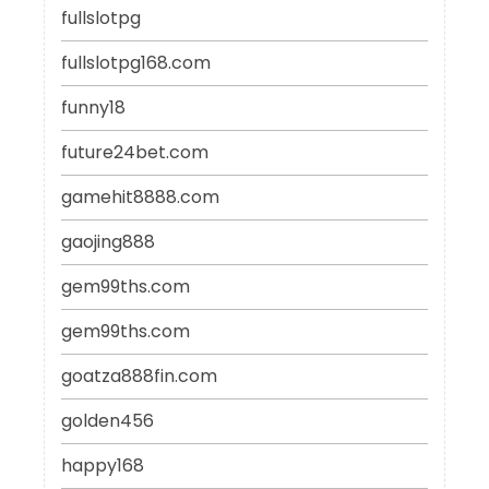
fullslotpg
fullslotpg168.com
funny18
future24bet.com
gamehit8888.com
gaojing888
gem99ths.com
gem99ths.com
goatza888fin.com
golden456
happy168