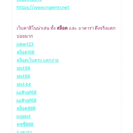
https://www.ngernn.net
เว็บคาสิโนน่าเล่น ทั้ง
สล็อต
และ
บาคาร่า
ตึงจริงแตก
บ่อยมาก
joker123
สล็อต168
สล็อตเว็บตรง แตกง่าย
slot99
slot66
slot44
judhai168
judhai168
สล็อต888
pgslot
พุซซี่888
บาคาร่า