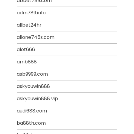
abbet789.com
adm789.info
allbet24hr
allone745s.com
alot666
amb888
asb9999.com
askyouwin888
askyouwin888 vip
audi688.com
ba88th.com