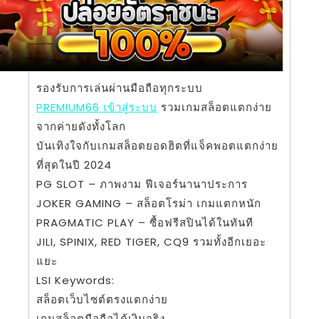
รองรับการเล่นผ่านมือถือทุกระบบ
PREMIUM66 เข้าสู่ระบบ
รวมเกมสล็อตแตกง่าย
จากค่ายดังทั้งโลก
บันเทิงใจกับเกมสล็อตยอดฮิตที่แจ็คพอตแตกง่าย
ที่สุดในปี 2024
PG SLOT – ภาพงาม ฟีเจอร์นานาประการ
JOKER GAMING – สล็อตโรม่า เกมแตกหนัก
PRAGMATIC PLAY – ซื้อฟรีสปินได้ในทันที
JILI, SPINIX, RED TIGER, CQ9 รวมทั้งอีกเยอะ
แยะ
LSI Keywords:
สล็อตเว็บไซต์ตรงแตกง่าย
เกมสล็อตมือถือได้เงินจริง