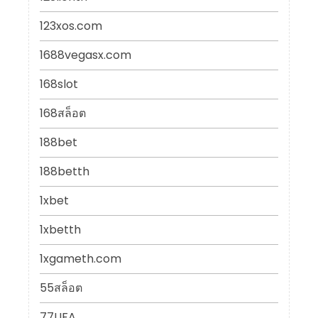
123xos.com
1688vegasx.com
168slot
168สล็อต
188bet
188betth
1xbet
1xbetth
1xgameth.com
55สล็อต
77UFA