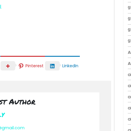
d
9
9
9
9
A
A
Pinterest
LinkedIn
a
a
a
st Author
a
ly
a
@gmail.com
a