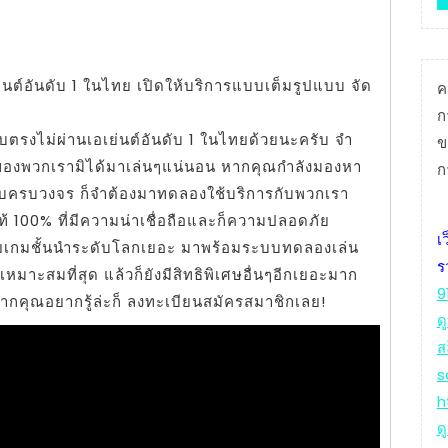
่นต์อันดับ 1 ในไทย เปิดให้บริการแบบเต็มรูปแบบ จัด
ค
ก
็บตรงไม่ผ่านเอเย่นต์อันดับ 1 ในไทยด้วยนะครับ จำ
ข
้ของพวกเรามิได้มาเล่นๆแน่นอน หากคุณกำลังมองหา
ก
ีแบบครบวงจร ก็จำต้องมาทดลองใช้บริการกับพวกเรา
้ 100% ที่มีความน่าเชื่อถือและก็ความปลอดภัย
เ
เกมชั้นนำระดับโลกเยอะ มาพร้อมระบบทดลองเล่น
ร
าะสมที่สุด แล้วก็ยังมีสิทธิพิเศษอื่นๆอีกเยอะมาก
9
หากคุณอยากรู้ล่ะก็ ลงทะเบียนสมัครสมาชิกเลย!
ด
ส
s
h
ด