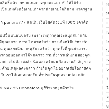
ขสิทธิ์แท้จากค่ายเกมต่างๆเยอะแยะ ทำให้ได้รับ
1
าจะเป็นเกมดังหรือเกมเก่าจากค่ายเกมใดก็ตาม มาตรฐาน
1
ลือก punpro777 แค่นั้น เว็บไซต์ตรงแท้ 100% เครดิต
1
1
แฮปปี้แน่นอนขอรับ เพราะเหตุว่าคุณจะสนุกสนานกับ
1
ี่คุณอยาก ทราบไหมขอรับว่า การเลือกใช้บริการกับ
น คุณลองนึกภาพดูสินะครับว่า ทุกครั้งที่คุณสามารถ
1
มารถถอนออกมาได้ทุกคราว รวมทั้งการเล่นเกมของคุณ
1
มอย่างไม่ต้องสงสัย นี่แหละครับผมคือความสำคัญของ
 ด้วยเหตุผลดังกล่าว ถ้าเกิดคุณไม่อยากเสียโอกาสดีๆ
5
หม่กับเราได้เลยคะขอรับ ค้ำประกันทุกความปลอดภัย
7
7
 MAY 25 Hannelore ดูรีวิวจากลูกค้าจริง
7
8