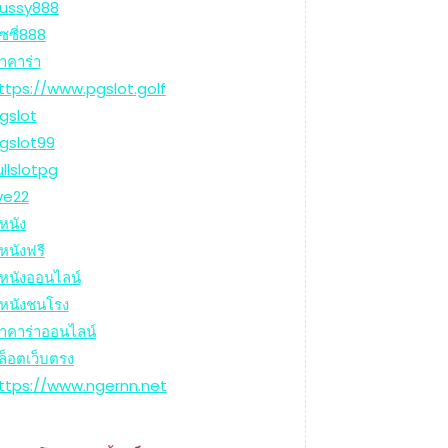
ussy888
ุซซี่888
าคาร่า
ttps://www.pgslot.golf
gslot
gslot99
ullslotpg
ive22
ูหนัง
ูหนังฟรี
ูหนังออนไลน์
ูหนังชนโรง
าคาร่าออนไลน์
ล็อตเว็บตรง
ttps://www.ngernn.net