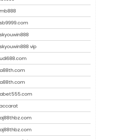
mb888
sb9999.com
skyouwin888
skyouwin888 vip
udi688.com
a88th.com
a88th.com
abet555.com
accarat
aj88thbz.com
aj88thbz.com