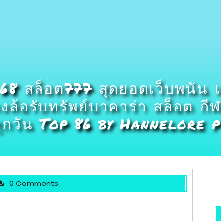
68 สล็อต777 สุดยอดเว็บพนัน เ
งล้อรับทรัพย์บาคาร่า สล็อต กีฬ
ุกวัน Top 86 by Hannelore
S
0 Comments
f