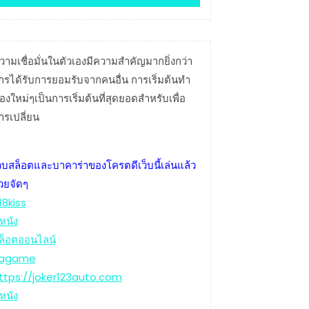
วามเชื่อมั่นในตัวเองมีความสำคัญมากยิ่งกว่า
ารได้รับการยอมรับจากคนอื่น การเริ่มต้นทำ
องใหม่ๆเป็นการเริ่มต้นที่สุดยอดสำหรับเพื่อ
ารเปลี่ยน
ว็บสล็อตและบาคาร่าของโครตดีเว็บนี้เล่นแล้ว
วยจัดๆ
18kiss
ูหนัง
ล็อตออนไลน์
agame
ttps://joker123auto.com
ูหนัง