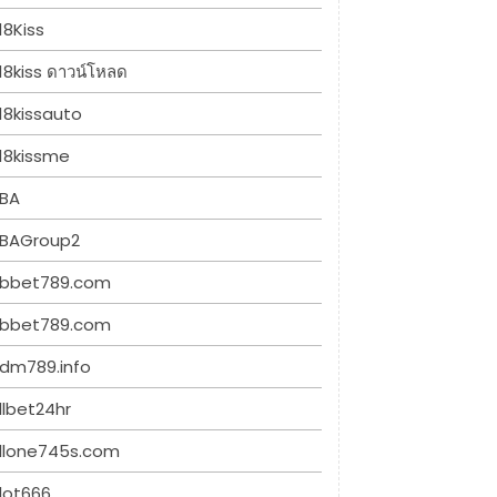
18Kiss
18kiss ดาวน์โหลด
18kissauto
18kissme
BA
BAGroup2
bbet789.com
bbet789.com
dm789.info
llbet24hr
llone745s.com
lot666