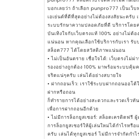
บอกเลยว่า ถ้าเลือก punpro777 เป็นเว็บห
เอเย่นต์ที่ดีที่สุดอย่างไม่ต้องสงสัยนะค
ระบบรักษาความปลอดภัยที่ดี บริการโดยค
บันเทิงใจกับเว็บตรงแท้ 100% อย่างไม่ต้อง
แน่นอน หากคุณเลือกใช้บริการกับเรา รับ
สล็อต777 ได้โดยสวัสดิภาพแน่นอน
• ไม่เป็นอันตราย เชื่อใจได้: เว็บตรงไม่
รองอย่างถูกต้อง 100% มาพร้อมระบบคุ้มคร
จริตแน่ๆครับ เล่นได้อย่างสบายใจ
• ฝากถอนเร็ว: เราใช้ระบบฝากถอนออโต้ใ
ฝากหรือถอน
ก็ทำรายการได้อย่างสะดวกและรวดเร็วทันใ
เพื่อการฝากถอนอีกด้วย
• ไม่มีการล็อกยูสเซอร์: สล็อตเครดิตฟรี 
การล็อกยูสเซอร์ให้ผู้เล่นใหม่ได้กำไรหรื
ครับ เล่นได้ทุกยูสเซอร์ ไม่มีการจำกัดกำ