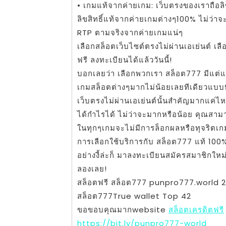
• เกมแท้จากค่ายเกม: เว็บตรงของเราถือลิ
ลิขสิทธิ์แท้จากค่ายเกมต่างๆ100% ไม่ว่
RTP ตามจริงจากค่ายเกมแน่ๆ
เลือกสล็อตเว็บไซต์ตรงไม่ผ่านเอเย่นต์ เ
ฟรี ลงทะเบียนได้แล้ววันนี้!
บอกเลยว่า เลือกพวกเรา สล็อต777 มีแต่
เกมสล็อตต่างๆมากไม่น้อยเลยทีเดียวแบบท
เว็บตรงไม่ผ่านเอเย่นต์นั้นสำคัญมากแค่ไห
ได้กำไรได้ ไม่ว่าจะมากหรือน้อย คุณสา
ในทุกๆเกมจะไม่มีการล็อกผลหรือทุจริตเก
การเลือกใช้บริการกับ สล็อต777 แท้ 100%
อย่างงี้ล่ะก็ มาลงทะเบียนสมัครสมาชิกใ
ลองเลย!
สล็อตฟรี สล็อต777 punpro777.world 29
สล็อต777True wallet Top 42
ขอขอบคุณมากwebsite
สล็อตเครดิตฟรี
https://bit.ly/punpro777-world