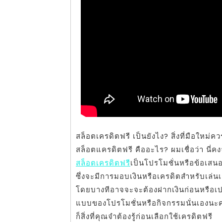
สล็อตเครดิตฟรี เป็นยังไง? สิ่งที่มือใหม่คว
สล็อตแครดิตฟรี คืออะไร? ผมเชื่อว่า นี่
สล็อตเครดิตฟรี
เป็นโปรโมชั่นหรือข้อเสน
ซึ่งจะมีการมอบเงินหรือเครดิตสำหรับเล่นเ
โดยบางทีอาจจะจะต้องฝากเงินก่อนหรือเป
แบบของโปรโมชั่นหรือกิจกรรมนั่นเองนะครั
ก็สิ่งที่คุณจำต้องรู้ก่อนเลือกใช้เครดิตฟรี