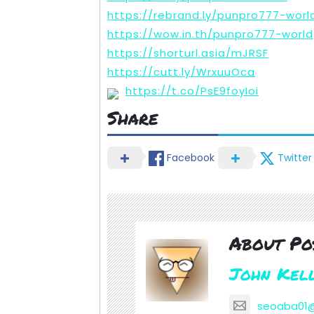
https://rebrand.ly/punpro777-worl
https://wow.in.th/punpro777-world
https://shorturl.asia/mJRSF
https://cutt.ly/WrxuuOca
https://t.co/PsE9foyIoi
Share
Facebook
Twitter
About Po
John Kel
seoaba01