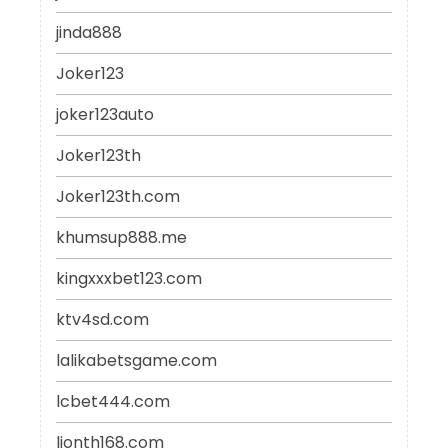
jinda888
Joker123
joker123auto
Joker123th
Joker123th.com
khumsup888.me
kingxxxbet123.com
ktv4sd.com
lalikabetsgame.com
lcbet444.com
lionth168.com