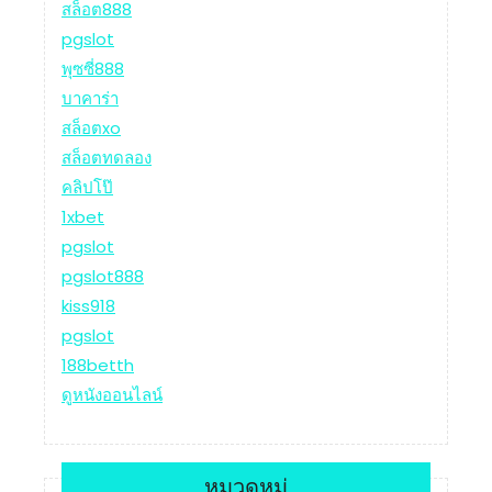
สล็อต888
pgslot
พุซซี่888
บาคาร่า
สล็อตxo
สล็อตทดลอง
คลิปโป๊
1xbet
pgslot
pgslot888
kiss918
pgslot
188betth
ดูหนังออนไลน์
หมวดหมู่