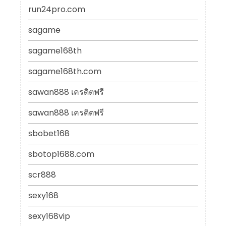
run24pro.com
sagame
sagame168th
sagame168th.com
sawan888 เครดิตฟรี
sawan888 เครดิตฟรี
sbobet168
sbotop1688.com
scr888
sexy168
sexy168vip