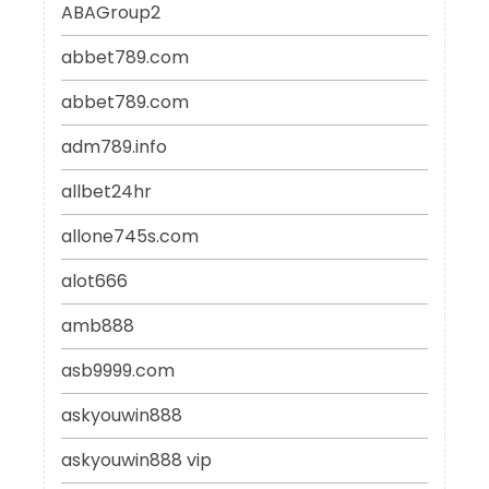
ABAGroup2
abbet789.com
abbet789.com
adm789.info
allbet24hr
allone745s.com
alot666
amb888
asb9999.com
askyouwin888
askyouwin888 vip