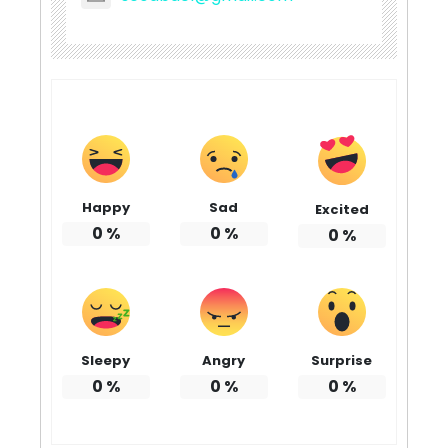
Happy
Sad
Excited
0
%
0
%
0
%
Sleepy
Angry
Surprise
0
%
0
%
0
%