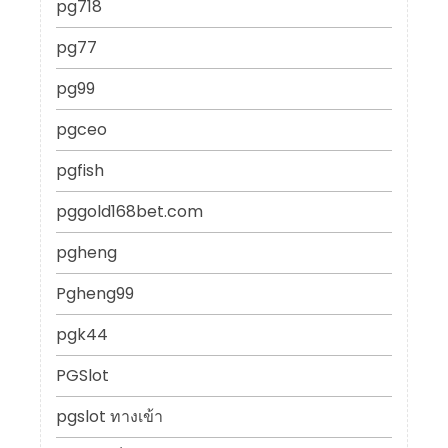
pg718
pg77
pg99
pgceo
pgfish
pggold168bet.com
pgheng
Pgheng99
pgk44
PGSlot
pgslot ทางเข้า