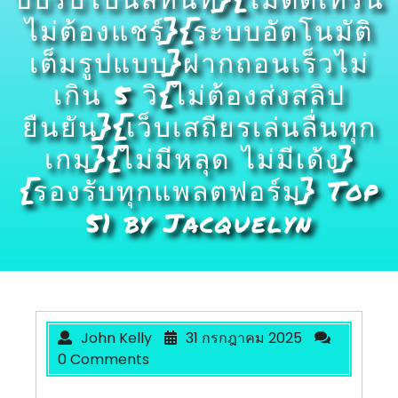
ไม่ต้องแชร์}{ระบบอัตโนมัติ
เต็มรูปแบบ}ฝากถอนเร็วไม่
เกิน 5 วิ{ไม่ต้องส่งสลิป
ยืนยัน}{เว็บเสถียรเล่นลื่นทุก
เกม}{ไม่มีหลุด ไม่มีเด้ง}
{รองรับทุกแพลตฟอร์ม} Top
51 by Jacquelyn
John Kelly
31 กรกฎาคม 2025
0 Comments