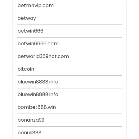
betm4vip.com
betway
betwin666
betwin6666.com
betworld369hot.com
bitcoin
bluewin8888.info
bluewin8888.info
bombet888.win
bonanza99
bonus888