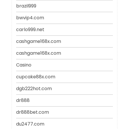
brazil999
bwvip4.com
carlo999.net
cashgame168x.com
cashgame168x.com
Casino
cupcake88x.com
dgb222hot.com
dr888
dr888bet.com
du2477.com