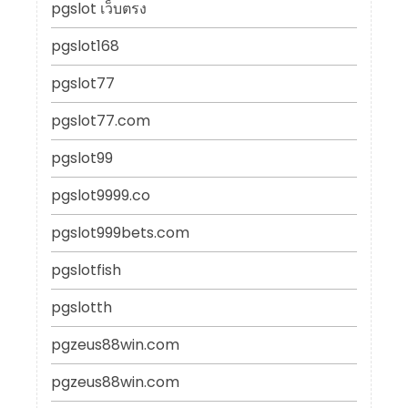
pgslot เว็บตรง
pgslot168
pgslot77
pgslot77.com
pgslot99
pgslot9999.co
pgslot999bets.com
pgslotfish
pgslotth
pgzeus88win.com
pgzeus88win.com