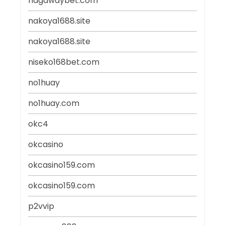
nagawaybet.com
nakoya1688.site
nakoya1688.site
niseko168bet.com
no1huay
no1huay.com
okc4
okcasino
okcasino159.com
okcasino159.com
p2vvip