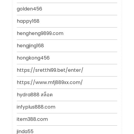
golden456
happy168
hengheng9899.com
hengjing168
hongkong456
https://sretthi99.bet/enter/
https://www.mfj889xx.com/
hydra888 สล็อต
infyplus888.com
item388.com
jinda55