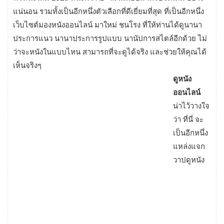
แน่นอน รวมทั้งเป็นอีกหนึ่งตัวเลือกที่ดีเยี่ยมที่สุด ที่เป็นอีกหนึ่ง
เว็บไซต์มองหนังออนไลน์ มาใหม่ ชนโรง ที่ให้ท่านได้ดูนานา
ประการแนว นานาประการรูปแบบ นานัปการสไตล์อีกด้วย ไม่
ว่าจะหนังในแบบไหน สามารถที่จะดูได้จริง และช่วยให้คุณได้
เห็นจริงๆ
ดูหนัง
ออนไลน์
น่าไว้วางใจ
ว่า ที่นี่ จะ
เป็นอีกหนึ่ง
แหล่งแจก
วาปดูหนัง