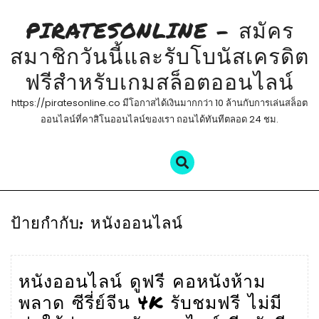
Skip
PIRATESONLINE – สมัคร
to
content
สมาชิกวันนี้และรับโบนัสเครดิต
ฟรีสำหรับเกมสล็อตออนไลน์
https://piratesonline.co มีโอกาสได้เงินมากกว่า 10 ล้านกับการเล่นสล็อต
ออนไลน์ที่คาสิโนออนไลน์ของเรา ถอนได้ทันทีตลอด 24 ชม.
ป้ายกำกับ:
หนังออนไลน์
หนังออนไลน์ ดูฟรี คอหนังห้าม
พลาด ซีรี่ย์จีน 4K รับชมฟรี ไม่มี