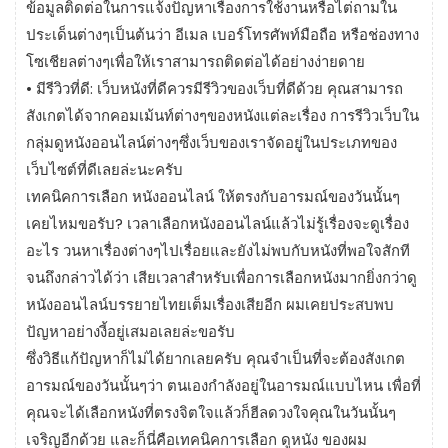
ข้อมูลติดต่อในการแจ้งปัญหาเรื่องการใช้งานหรือไต่ถามใน
ประเด็นต่างๆเป็นต้นว่า อีเมล เบอร์โทรศัพท์มือถือ หรือช่องทาง
โซเชียลต่างๆเพื่อให้เราสามารถติดต่อได้อย่างง่ายดาย
• มีรีวิวที่ดี: เว็บหนังที่ดีควรมีรีวิวของเว็บที่ดีด้วย คุณสามารถ
สังเกตได้จากคอมเม้นท์ต่างๆของหนังแต่ละเรื่อง การรีวิวเว็บใน
กลุ่มดูหนังออนไลน์ต่างๆซึ่งเว็บของเราจัดอยู่ในประเภทของ
เว็บไซต์ที่ดีเลยล่ะนะครับ
เทคนิคการเลือก หนังออนไลน์ ให้ตรงกับอารมณ์ของวันนั้นๆ
เคยไหมขอรับ? เวลาเลือกหนังออนไลน์แล้วไม่รู้เรื่องจะดูเรื่อง
อะไร วนหาเรื่องต่างๆไปเรื่อยและยังไม่พบกับหนังที่พอใจสักที
จนถึงกล่าวได้ว่า เสียเวลาสำหรับเพื่อการเลือกหนังมากยิ่งกว่าดู
หนังออนไลน์บรรยายไทยเต็มเรื่องเสียอีก ผมเคยประสบพบ
ปัญหาอย่างงี้อยู่เสมอเลยล่ะขอรับ
ซึ่งวิธีแก้ปัญหาก็ไม่ได้ยากเลยครับ คุณจำเป็นที่จะต้องสังเกต
อารมณ์ของวันนั้นๆว่า ตนเองกำลังอยู่ในอารมณ์แบบไหน เพื่อที่
คุณจะได้เลือกหนังที่ตรงจิตใจแล้วก็ฮีลดวงใจคุณในวันนั้นๆ
เจริญอีกด้วย และก็นี่คือเทคนิคการเลือก ดูหนัง ของผม