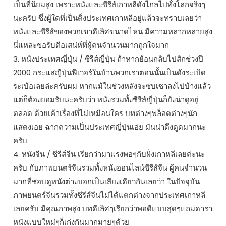
เป็นที่นิยมสูง เพราะหนังและซีรีส์เกาหลีดังไกลไปทั้งโลกจริงๆ
นะครับ ซึ่งผู้ใดที่เป็นติ่งประเทศเกาหลีอยู่แล้วจะทราบเลยว่า
หนังและซีรีส์ของพวกเขาดีเลิศขนาดไหน มีความหลากหลายสูง
นี่แหละขอรับคือเสน่ห์ที่ผู้คนจำนวนมากถูกใจมาก
3. หนังประเทศญี่ปุ่น / ซีรีส์ญี่ปุ่น ถ้าหากย้อนกลับไปสักช่วงปี
2000 กระแสญีปุ่นฟีเวอร์ในบ้านพวกเราตอนนั้นเป็นดังระเบิด
ระเบ้อเลยล่ะครับผม หากแม้ในช่วงหลังจะซบเซาลงไปบ้างแล้ว
แต่ก็ต้องยอมรับนะครับว่า หนังรวมทั้งซีรีส์ญี่ปุ่นก็ยังน่าดูอยู่
ตลอด ด้วยเค้าเรื่องที่ไม่เหมือนใคร บทต่างๆพล็อตต่างๆนัก
แสดงเอย ฉากความเป็นประเทศญี่ปุ่นเอ่ย มันน่าดึงดูดมากนะ
ครับ
4. หนังจีน / ซีรีส์จีน เรียกว่ามาแรงพอๆกับฝั่งเกาหลีเลยค่ะนะ
ครับ กับภาพยนตร์จีนรวมทั้งหนังออนไลน์ซีรีส์จีน ผู้คนจำนวน
มากที่ชอบดูหนังต่างบอกเป็นเสียงเดียวกันเลยว่า ในปัจจุบัน
ภาพยนตร์จีนรวมทั้งซีรีส์จีนไม่ได้แตกต่างจากประเทศเกาหลี
เลยครับ มีคุณภาพสูง บทดีเลิศๆเรียกว่าพอดีแบบสุดๆแถมดารา
หนังแบบใหม่ๆก็เก่งกันมากมายๆด้วย