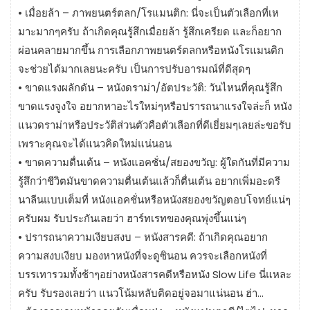
• เมื่อยล้า – ภาพยนตร์ตลก/โรแมนติก: นี่จะเป็นตัวเลือกที่เห
มาะมากๆครับ ถ้าเกิดคุณรู้สึกเมื่อยล้า รู้สึกเครียด และก็อยาก
ผ่อนคลายมากขึ้น การเลือกภาพยนตร์ตลกหรือหนังโรแมนติก
จะช่วยได้มากเลยนะครับ เป็นการปรับอารมณ์ที่ดีสุดๆ
• ขาดแรงผลักดัน – หนังดราม่า/อัตประวัติ: วันไหนที่คุณรู้สึก
ขาดแรงจูงใจ อยากหาอะไรใหม่ๆหรือปรารถนาแรงใจล่ะก็ หนัง
แนวดราม่าหรือประวัติส่วนตัวคือตัวเลือกที่ดีเยี่ยมๆเลยล่ะขอรับ
เพราะคุณจะได้แนวคิดใหม่แน่นอน
• ขาดความตื่นเต้น – หนังแอคชั่น/สยองขวัญ: ผู้ใดกันที่มีความ
รู้สึกว่าชีวิตมันขาดความตื่นเต้นแล้วก็ตื่นเต้น อยากเพิ่มอะดรี
นาลีนแบบเต็มที่ หนังแอคชั่นหรือหนังสยองขวัญตอบโจทย์แน่ๆ
ครับผม รับประกันเลยว่า ฮาร์ทเรทของคุณพุ่งขึ้นแน่ๆ
• ปรารถนาความเงียบสงบ – หนังสารคดี: ถ้าเกิดคุณอยาก
ความสงบเงียบ มองหาหนังที่จะดูซินอน ควรจะเลือกหนังที่
บรรเทารวมทั้งช้าๆอย่างหนังสารคดีหรือหนัง Slow Life นี่แหละ
ครับ รับรองเลยว่า แนวโน้มหลับติดอยู่จอมาแน่นอน ฮ่า…