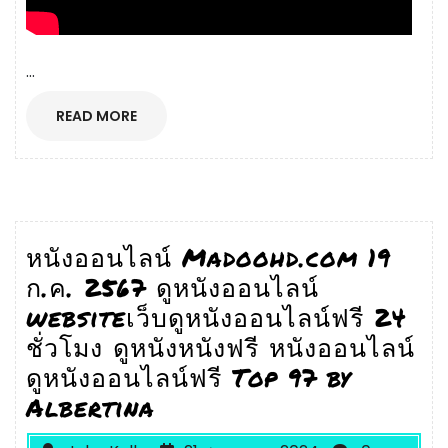
…
READ
READ MORE
MORE
หนังออนไลน์ Madoohd.com 19
ก.ค. 2567 ดูหนังออนไลน์
websiteเว็บดูหนังออนไลน์ฟรี 24
ชั่วโมง ดูหนังหนังฟรี หนังออนไลน์
ดูหนังออนไลน์ฟรี Top 97 by
Albertina