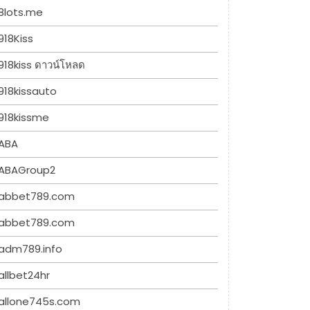
8lots.me
918Kiss
918kiss ดาวน์โหลด
918kissauto
918kissme
ABA
ABAGroup2
abbet789.com
abbet789.com
adm789.info
allbet24hr
allone745s.com