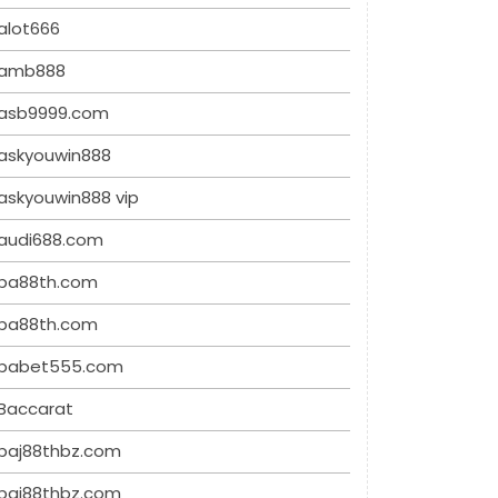
alot666
amb888
asb9999.com
askyouwin888
askyouwin888 vip
audi688.com
ba88th.com
ba88th.com
babet555.com
Baccarat
baj88thbz.com
baj88thbz.com