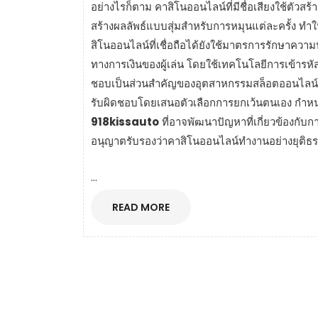
อย่างไรก็ตาม คาสิโนออนไลน์ที่มีชื่อเสียงใช้ตัวสร้า
สร้างผลลัพธ์แบบสุ่มสำหรับการหมุนแต่ละครั้ง ทำใ
สิโนออนไลน์ที่เชื่อถือได้ยังใช้มาตรการรักษาความ
ทางการเงินของผู้เล่น โดยใช้เทคโนโลยีการเข้ารหั
ชอบเป็นส่วนสำคัญของอุตสาหกรรมสล็อตออนไลน์ คา
รับผิดชอบโดยเสนอตัวเลือกการยกเว้นตนเอง กำหนดว
918kissauto
ที่อาจพัฒนาปัญหาที่เกี่ยวข้องกั
อนุญาตรับรองว่าคาสิโนออนไลน์ทำงานอย่างยุติธ
…
READ
READ MORE
MORE