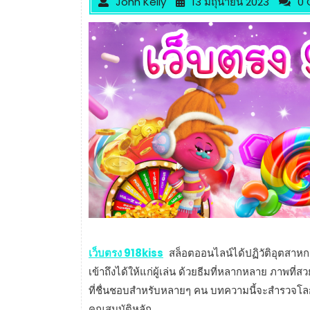
John Kelly
13 มิถุนายน 2023
0
เว็บตรง 918kiss
สล็อตออนไลน์ได้ปฏิวัติอุตสาหก
เข้าถึงได้ให้แก่ผู้เล่น ด้วยธีมที่หลากหลาย ภาพที
ที่ชื่นชอบสำหรับหลายๆ คน บทความนี้จะสำรวจโลก
คุณสมบัติหลัก