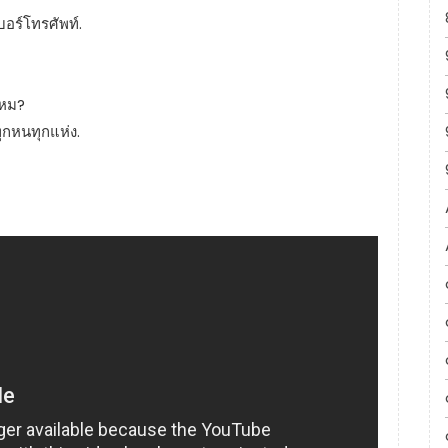
บอร์โทรศัพท์.
ไหม?
ุกหนทุกแห่ง.