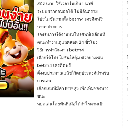
สมัครง่าย ใช้เวลาไม่เกิน 1 นาที
ระบบฝากถอนออโต้ ไม่มีอันตราย
โปรโมชั่นรวมทั้ง betm4 เครดิตฟรี
นานาประการ
รองรับการใช้งานบนโทรศัพท์เคลื่อนที่
คณะทำงานดูแลตลอด 24 ชั่วโมง
วิธีการทำเงินจาก betm4
เลือกใช้โปรโมชั่นให้คุ้ม ตัวอย่างเช่น
betm4 เครดิตฟรี
ตั้งงบประมาณแล้วก็วัตถุประสงค์สำหรับ
การเล่น
เลือกเกมที่มีค่า RTP สูง เพื่อเพิ่มช่องทาง
ชนะ
หยุดเล่นโดยทันทีเมื่อได้กำไรตามเป้า