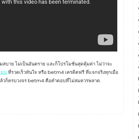
สบาย ไม่เป็นอันตราย และก็โปรโมชั่นสุดคุ้มค่า ไม่ว่าจะ
ระบบ
ที่รวดเร็วทันใจ หรือ betm4 เครดิตฟรี ที่แจกจริงทุกเมื่อ
งแล้วก็ครบวงจร betm4 คือคำตอบที่ไม่สมควรพลาด.