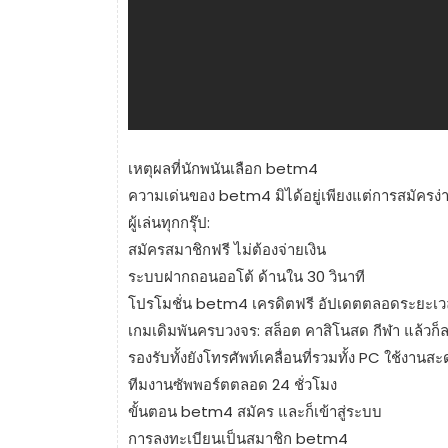
เหตุผลที่นักพนันเลือก betm4
ความเด่นของ betm4 มิได้อยู่เพียงแต่การสมัครง่า
ผู้เล่นทุกกรุ๊ป:
สมัครสมาชิกฟรี ไม่ต้องจ่ายเงิน
ระบบฝากถอนออโต้ ด้านใน 30 วินาที
โปรโมชั่น betm4 เครดิตฟรี อัปเดตตลอดระยะเว
เกมเดิมพันครบวงจร: สล็อต คาสิโนสด กีฬา แล้วก็ล
รองรับทั้งยังโทรศัพท์เคลื่อนที่รวมทั้ง PC ใช้งานส
ทีมงานซัพพอร์ตตลอด 24 ชั่วโมง
ขั้นตอน betm4 สมัคร และก็เข้าสู่ระบบ
การลงทะเบียนเป็นสมาชิก betm4