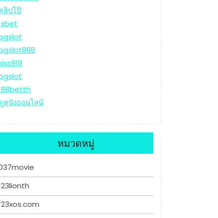
คลิปโป๊
1xbet
pgslot
pgslot888
kiss918
pgslot
188betth
ดูหนังออนไลน์
หมวดหมู่
037movie
123lionth
123xos.com