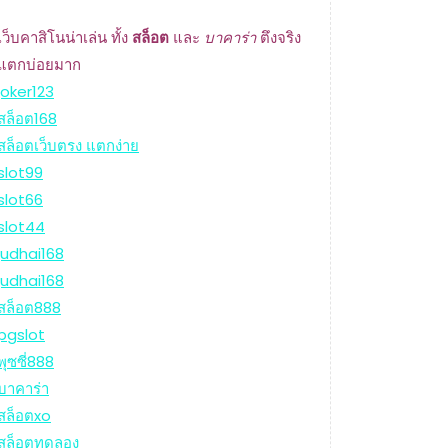
เว็บคาสิโนน่าเล่น ทั้ง
สล็อต
และ
บาคาร่า
ตึงจริง
แตกบ่อยมาก
joker123
สล็อต168
สล็อตเว็บตรง แตกง่าย
slot99
slot66
slot44
judhai168
judhai168
สล็อต888
pgslot
พุซซี่888
บาคาร่า
สล็อตxo
สล็อตทดลอง