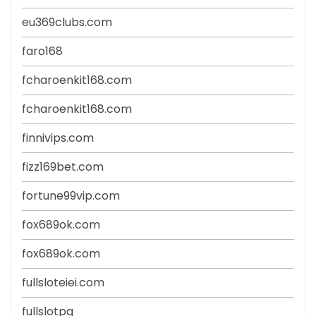
eu369clubs.com
faro168
fcharoenkit168.com
fcharoenkit168.com
finnivips.com
fizz169bet.com
fortune99vip.com
fox689ok.com
fox689ok.com
fullsloteiei.com
fullslotpg