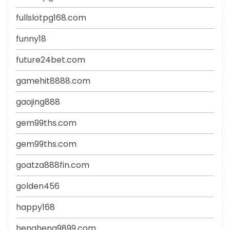
fullslotpg168.com
funny18
future24bet.com
gamehit8888.com
gaojing888
gem99ths.com
gem99ths.com
goatza888fin.com
golden456
happy168
hengheng9899.com