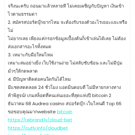
จริงนะครับ ถอนมาแล้วหลายที ไม่เคยเผชิญกับปัญหา เงินเข้า
ไวตามธรรมดา
2. สมัครสปอร์ตบุ๊กยากไหม จะต้องรับรองตัวอะไรเยอะแยะหรือ
ไม่
ไม่ยากเลย เพียงแค่กรอกข้อมูลเบื้องต้นก็เข้าเล่นได้เลย ไม่ต้อง
ส่งเอกสารอะไรทั้งหมด
3. เหมาะกับมือใหม่ไหม
เหมาะสมอย่างยิ่ง เว็บใช้งานง่าย ไม่สลับซับซ้อน และไม่มีปุ่ม
มั่วๆให้กดพลาด
4. มีปัญหาติดต่อคนใดกันได้ไหม
มีแชตสดตลอด 24 ชั่วโมง แอดมินตอบดี ไม่มีหายกลางทาง
ท้าพิสูจน์! เกมสล็อตที่คนเล่นเยอะที่สุดแห่งปี bitcoin 2
ธันวาคม 68 Audrea casino สปอร์ตบุ๊ก เว็บไหนดี Top 66
ขอขอบคุณมากwebsite
bitcoin
https://rebrand.ly/cloud-bet
https://cutly.info/cloudbet