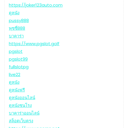
https://joker123auto.com
ดูหนัง
pussy888
พุซซี่888
บาคาร่า
https://www.pgslot.golf
pgslot
pgslot99
fullslotpg
live22
ดูหนัง
ดูหนังฟรี
ดูหนังออนไลน์
ดูหนังชนโรง
บาคาร่าออนไลน์
สล็อตเว็บตรง