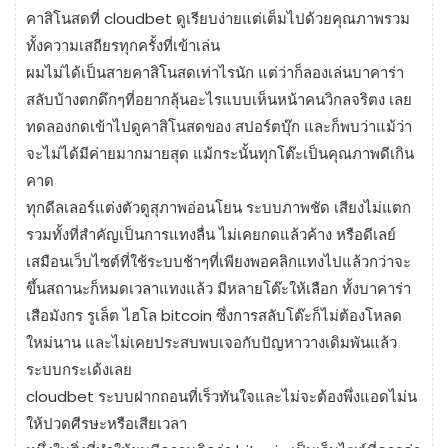
คาสิโนสดที่ cloudbet ดูเรียบง่ายแต่เต็มไปด้วยคุณภาพรวม
ทั้งความเสถียรทุกครั้งที่เข้าเล่น
ผมไม่ได้เป็นสายคาสิโนสดเท่าไรนัก แต่ว่าก็ลองเล่นบาคาร่า
สลับบ้างตกดึกๆที่อยากลุ้นอะไรแบบเห็นหน้าคนวิกลจริตง เลย
ทดลองกดเข้าไปดูคาสิโนสดของ สปอร์ตบุ๊ก และก็พบว่าแม้ว่า
จะไม่ได้มีค่ายมากมายสุด แม้กระนั้นทุกโต๊ะเป็นคุณภาพดีเกิน
คาด
ทุกดีลเลอร์แต่งตัวดูสุภาพอ่อนโยน ระบบภาพชัด เสียงไม่แตก
รวมทั้งที่สำคัญเป็นการแทงลื่น ไม่เคยกดแล้วค้าง หรือดีเลย์
เสมือนเว็บไซต์ที่ใช้ระบบช้าๆที่เพียงพอคลิกแทงไปแล้วกว่าจะ
ขึ้นสถานะก็หมดเวลาแทงแล้ว มีหลายโต๊ะให้เลือก ทั้งบาคาร่า
เสือมังกร รูเล็ต ไฮโล bitcoin ซึ่งการสลับโต๊ะก็ไม่ต้องโหลด
ใหม่นาน และไม่เคยประสบพบเจอกับปัญหาวางเดิมพันแล้ว
ระบบกระเด้งเลย
cloudbet ระบบฝากถอนที่เร็วทันใจและไม่จะต้องพึ่งแอดไม่น
ให้ปวดศีรษะหรือเสียเวลา