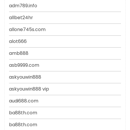
adm789.info
allbet24hr
allone745s.com
alot666
amb888
asb9999.com
askyouwin888
askyouwin888 vip
audi688.com
ba88th.com
ba88th.com