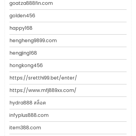
goatza888fin.com
golden456
happy168
hengheng9899.com
hengjing168
hongkong456
https://sretthi99.bet/enter/
https://www.mfj889xx.com/
hydra888 สล็อต
infyplus888.com
item388.com