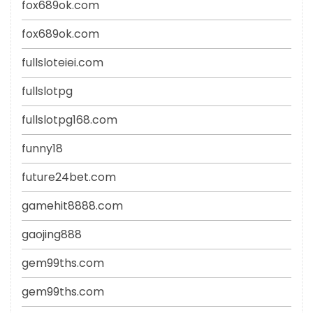
fox689ok.com
fox689ok.com
fullsloteiei.com
fullslotpg
fullslotpg168.com
funny18
future24bet.com
gamehit8888.com
gaojing888
gem99ths.com
gem99ths.com