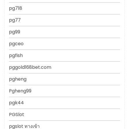
pg718
pg77
pg99
pgceo
pgfish
pggold168bet.com
pgheng
Pgheng99
pgk44
PGSlot
pgslot ทางเข้า