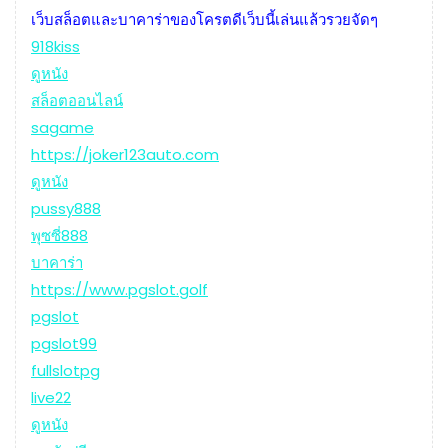
เว็บสล็อตและบาคาร่าของโครตดีเว็บนี้เล่นแล้วรวยจัดๆ
918kiss
ดูหนัง
สล็อตออนไลน์
sagame
https://joker123auto.com
ดูหนัง
pussy888
พุซซี่888
บาคาร่า
https://www.pgslot.golf
pgslot
pgslot99
fullslotpg
live22
ดูหนัง