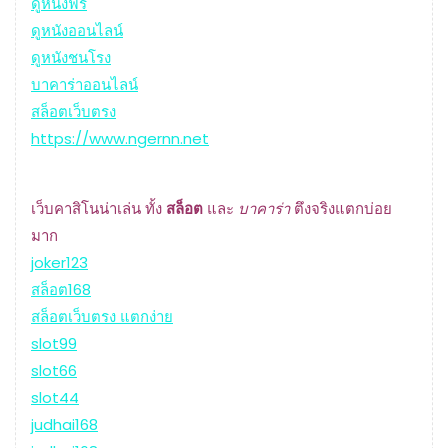
ดูหนังฟรี
ดูหนังออนไลน์
ดูหนังชนโรง
บาคาร่าออนไลน์
สล็อตเว็บตรง
https://www.ngernn.net
เว็บคาสิโนน่าเล่น ทั้ง
สล็อต
และ
บาคาร่า
ตึงจริงแตกบ่อย
มาก
joker123
สล็อต168
สล็อตเว็บตรง แตกง่าย
slot99
slot66
slot44
judhai168