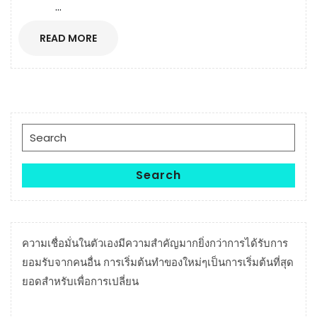
…
READ
READ MORE
MORE
Search
for:
Search
ความเชื่อมั่นในตัวเองมีความสำคัญมากยิ่งกว่าการได้รับการ
ยอมรับจากคนอื่น การเริ่มต้นทำของใหม่ๆเป็นการเริ่มต้นที่สุด
ยอดสำหรับเพื่อการเปลี่ยน