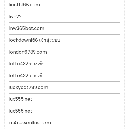
lionth168.com
live22
lnw365bet.com
lockdown168 เข้าสู่ระบบ
london6789.com
lotto432 ทางเข้า
lotto432 ทางเข้า
luckycat789.com
lux555.net
lux555.net
m4newonline.com