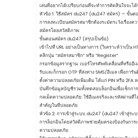
เล่นที่อยากได้เปรียบก่อนที่จะทำการตัดสินใจจะได้ข
หัวข้อ 1: วิธีสมัคร du247 (du247 สมัคร) — ขั้นต
การลงทะเบียนสมัครสมาชิกต้องระมัดระวังเรื่องความ
สมัครโดยสวัสดิภาพ:
ขั้นตอนสมัคร du247 (สรุปเป็นข้อ)
เข้าไปที่ URL อย่างเป็นทางการ (วิเคราะห์ว่าเป็น
คลิกปุ่ม “สมัครสมาชิก” หรือ “Register”
กรอกข้อมูลรากฐาน: เบอร์โทรศัพท์เคลื่อนที่หรืออีเมล
รับและก็กรอก OTP ที่ส่งทาง SMS/อีเมล เพื่อการัน
ตั้งค่าความปลอดภัยเพิ่มเติม ได้แก่ PIN หรือ 2FA ห
บันทึกข้อมูลบัญชีรวมทั้งทดสอบล็อกอินเพื่อเช็กก
กลเม็ดความปลอดภัย: ใช้อีเมลจริงและรหัสผ่านที่ไม่ซ้
สำคัญในที่ปลอดภัย
หัวข้อ 2: การเข้าสู่ระบบ du247 (du247 เข้าสู่ระ
การล็อกอินโดยสวัสดิภาพช่วยคุ้มครองป้องกันการเข้
ความปลอดภัย: