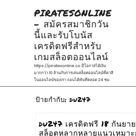
Skip
to
PIRATESONLINE
content
– สมัครสมาชิกวัน
นี้และรับโบนัส
เครดิตฟรีสำหรับ
เกมสล็อตออนไลน์
https://piratesonline.co มีโอกาสได้เงิน
มากกว่า 10 ล้านกับการเล่นสล็อตออนไลน์ที่คาสิ
โนออนไลน์ของเรา ถอนได้ทันทีตลอด 24 ชม.
ป้ายกำกับ:
du247
du247 เครดิตฟรี 18 กันยาย
สล็อตหลากหลายแนวเหมาะกับ