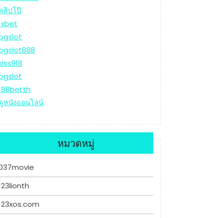
คลิปโป๊
1xbet
pgslot
pgslot888
kiss918
pgslot
188betth
ดูหนังออนไลน์
หมวดหมู่
037movie
123lionth
123xos.com