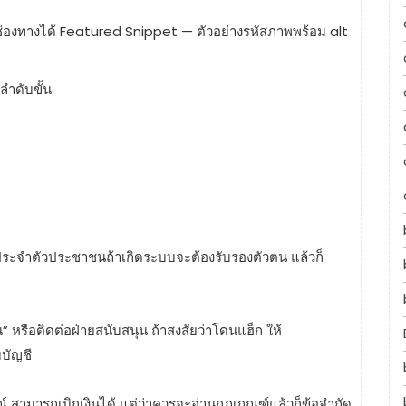
ก็ช่องทางได้ Featured Snippet — ตัวอย่างรหัสภาพพร้อม alt
ัตรประจำตัวประชาชนถ้าเกิดระบบจะต้องรับรองตัวตน แล้วก็
น” หรือติดต่อฝ่ายสนับสนุน ถ้าสงสัยว่าโดนแฮ็ก ให้
บัญชี
ณ์ สามารถเบิกเงินได้ แต่ว่าควรจะอ่านกฎเกณฑ์แล้วก็ข้อจำกัด