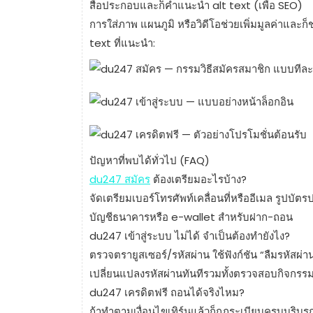
สื่อประกอบและก็คำแนะนำ alt text (เพื่อ SEO)
การใส่ภาพ แผนภูมิ หรือวิดีโอช่วยเพิ่มมูลค่าและ
text ที่แนะนำ:
ปัญหาที่พบได้ทั่วไป (FAQ)
du247 สมัคร
ต้องเตรียมอะไรบ้าง?
จัดเตรียมเบอร์โทรศัพท์เคลื่อนที่หรืออีเมล รูปบ
บัญชีธนาคารหรือ e-wallet สำหรับฝาก-ถอน
du247 เข้าสู่ระบบ ไม่ได้ จำเป็นต้องทำยังไง?
ตรวจตรายูสเซอร์/รหัสผ่าน ใช้ฟังก์ชัน “ลืมรหัสผ่า
เปลี่ยนแปลงรหัสผ่านทันทีรวมทั้งตรวจสอบกิจกรรม
du247 เครดิตฟรี ถอนได้จริงไหม?
ถ้าทำตามเงื่อนไขเทิร์นแล้วก็กฎระเบียบครบบริบรู