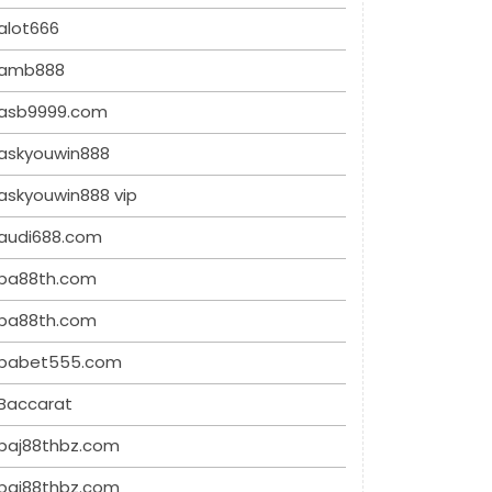
alot666
amb888
asb9999.com
askyouwin888
askyouwin888 vip
audi688.com
ba88th.com
ba88th.com
babet555.com
Baccarat
baj88thbz.com
baj88thbz.com