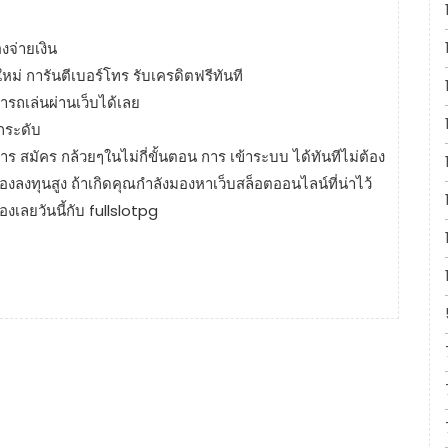
งจ่ายเงิน
ม่ การันตีเบอร์โทร รับเครดิตฟรีทันที
ถเล่นผ่านเว็บได้เลย
ุกระดับ
าร สมัคร กล้วยๆในไม่กี่ขั้นตอน การ เข้าระบบ ได้ทันทีไม่ต้อง
ต้องลงทุนสูง ถ้าเกิดคุณกำลังมองหาเว็บสล็อตออนไลน์ที่น่าไว้
องเลยวันนี้กับ fullslotpg