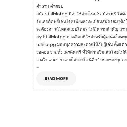
คำถาม คำตอบ
สมัคร fullslotpg มีค่าใช้จ่ายไหม? สมัครฟรี ไม่ต้อ
รับเครดิตฟรีเช่นไร? เพียงลงทะเบียนสมัครสมาชิกให
จะต้องดาวน์โหลดแอปไหม? ไม่มีความสำคัญ สามาร
สรุป: fullslotpg ทางเลือกที่ใช่สำหรับผู้เล่นสล็อตท
fullslotpg มอบทุกความสะดวกให้กับผู้เล่น ตั้งแต่ก
รอคอย รวมทั้ง เครดิตฟรี ที่ให้ท่านเริ่มเล่นโดยไม่
วางใจ เล่นง่าย และก็จ่ายจริง นี่คือจังหวะของคุณ ล
…
READ
READ MORE
MORE