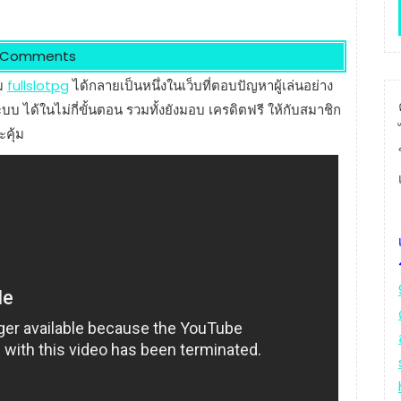
 Comments
าม
fullslotpg
ได้กลายเป็นหนึ่งในเว็บที่ตอบปัญหาผู้เล่นอย่าง
ะบบ ได้ในไม่กี่ขั้นตอน รวมทั้งยังมอบ เครดิตฟรี ให้กับสมาชิก
ะคุ้ม