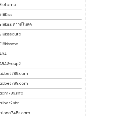
8lots.me
918Kiss
918kiss ดาวน์โหลด
918kissauto
918kissme
ABA
ABAGroup2
abbet789.com
abbet789.com
adm789.info
allbet24hr
allone745s.com