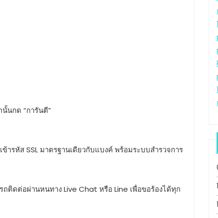
ั้นกด “การันตี”
บบเข้ารหัส SSL มาตรฐานเดียวกับแบงค์ พร้อมระบบสำรวจการ
ถติดต่อผ่านหนทาง Live Chat หรือ Line เพื่อขอร้องได้ทุก