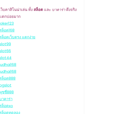
เว็บคาสิโนน่าเล่น ทั้ง
สล็อต
และ
บาคาร่า
ตึงจริง
แตกบ่อยมาก
joker123
สล็อต168
สล็อตเว็บตรง แตกง่าย
slot99
slot66
slot44
judhai168
judhai168
สล็อต888
pgslot
พุซซี่888
บาคาร่า
สล็อตxo
สล็อตทดลอง