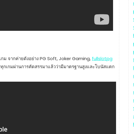
0 เกม จากค่ายดังอย่าง PG Soft, Joker Gaming,
fullslotpg
ทุกเกมผ่านการคัดสรรมาแล้วว่ามีมาตรฐานสูงและโบนัสแตก