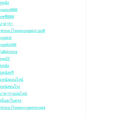
ดูหนัง
pussy888
พุซซี่888
บาคาร่า
https://www.pgslot.golf
pgslot
pgslot99
fullslotpg
live22
ดูหนัง
ดูหนังฟรี
ดูหนังออนไลน์
ดูหนังชนโรง
บาคาร่าออนไลน์
สล็อตเว็บตรง
https://www.ngernn.net