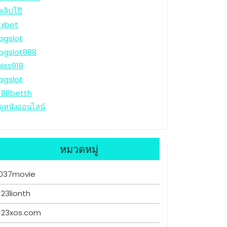
คลิปโป๊
1xbet
pgslot
pgslot888
kiss918
pgslot
188betth
ดูหนังออนไลน์
หมวดหมู่
037movie
123lionth
123xos.com