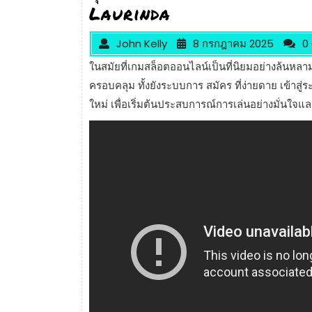
Laurinda
John Kelly
8 กรกฎาคม 2025
0
ในสมัยที่เกมสล็อตออนไลน์เป็นที่นิยมอย่างล้นหล
ครอบคลุม ทั้งยังระบบการ สมัคร ที่ง่ายดาย เข้าสู่ร
ใหม่ เพื่อเริ่มต้นประสบการณ์การเล่นอย่างมั่นใจแล