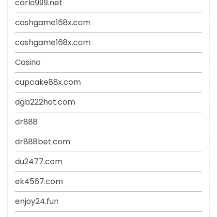
carlo999.net
cashgame168x.com
cashgame168x.com
Casino
cupcake88x.com
dgb222hot.com
dr888
dr888bet.com
du2477.com
ek4567.com
enjoy24.fun