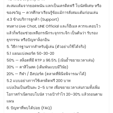
สะสมแต้มจากยอดพนัน แลกเป็นเครดิตฟรี โบนัสพิเศษ หรือ
ของขวัญ — ควรศึกษาเรียนรู้ข้อแม้การสั่งสมแต้มก่อนเล่น
4.3 ข้างบริการลูกค้า (Support)
หนทาง Live Chat, LINE Official และก็อีเมล ควรจะตอบไว
แล้วก็พร้อมช่วยเหลือกรณีกระจุกกระจิก เป็นต้นว่า รับรอง
ธุรกรรม หรือปัญหาล็อกอิน
5. วิธีการฐานรากสำหรับผู้เล่น (ตัวอย่างใช้ได้จริง)
5.1 แผนแบ่งพอร์ต 50-30-20
50% — สล็อตที่มี RTP ≥ 96.5% (เน้นย้ำขยายเวลาเล่น)
30% — คาสิโนสด (เดิมพันแบบมีวินัย)
20% — กีฬา / อีสปอร์ต (ตลาดที่พินิจพิจารณาได้)
5.2 แบบอย่างการใช้เครดิตฟรี 200 บาท
แบ่งเงินเป็นสปินละ 2–5 บาท เพื่อขยายเวลาเล่นรวมทั้งเพิ่ม
โอกาสกำเนิดรอบโบนัส วางเป้ากำไร 20–30% แล้วถอนตาม
แผน
6. ปัญหาที่พบได้บ่อย (FAQ)