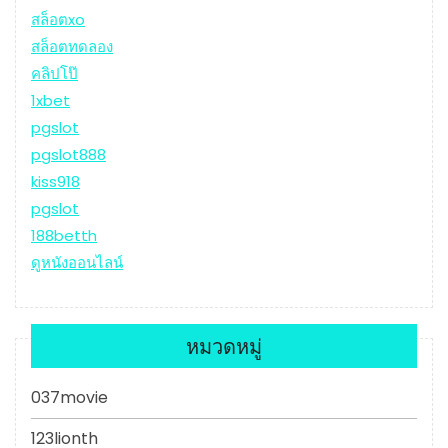
สล็อตxo
สล็อตทดลอง
คลิปโป๊
1xbet
pgslot
pgslot888
kiss918
pgslot
188betth
ดูหนังออนไลน์
หมวดหมู่
037movie
123lionth