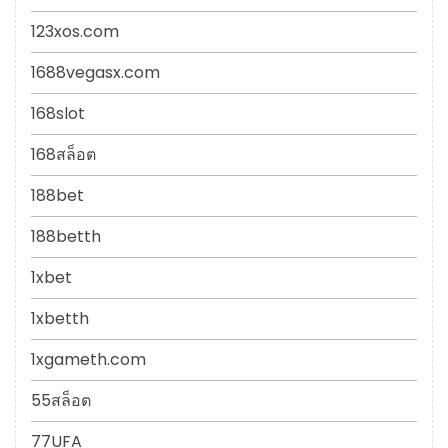
123xos.com
1688vegasx.com
168slot
168สล็อต
188bet
188betth
1xbet
1xbetth
1xgameth.com
55สล็อต
77UFA