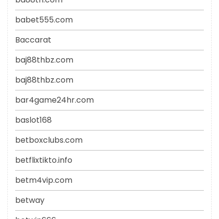
babet555.com
Baccarat
baj88thbz.com
baj88thbz.com
bar4game24hr.com
baslot168
betboxclubs.com
betflixtikto.info
betm4vip.com
betway