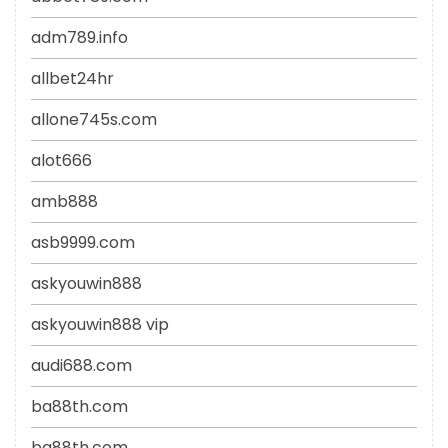
adm789.info
allbet24hr
allone745s.com
alot666
amb888
asb9999.com
askyouwin888
askyouwin888 vip
audi688.com
ba88th.com
ba88th.com