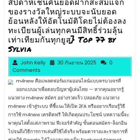
สัปดาห์เช่นคืนยอดฝากสะสมแจก
ของรางวัลใหญ่ระบบจะนับยอด
ย้อนหลังให้อัตโนมัติโดยไม่ต้องลง
ทะเบียนผู้เล่นทุกคนมีสิทธิ์ร่วมลุ้น
เท่าเทียมกันทุกยูส} Top 77 by
Sylvia
John Kelly
30 กันยายน 2025
0
Comments
m4new คือแพลตฟอร์มเกมออนไลน์แบบครบวงจรที่
ออกแบบมาเพื่อตอบปัญหาผู้เล่นไทย — หากคุณอยากรู้
แนวทาง m4new สมัคร อย่างรวดเร็ว ปลอดภัย แนวทาง
m4new เข้าสู่ระบบ ที่ชี้แนะให้เปิด 2FA หรืออยากเรียนรู้วิธี
การใช้ m4new เครดิตฟรี ให้เกิดคุณประโยชน์ บทความนี้จะ
พาคุณไล่ตั้งแต่ภาพรวม ฟีเจอร์สำคัญ ขั้นตอนสมัคร-ล็อกอิน
ไปจนถึงวิธีการการเล่นที่ใช้ได้จริง พร้อมตารางและรายการที่
ช่วยให้ Google ได้โอกาสแสดงเป็น Featured Snippet