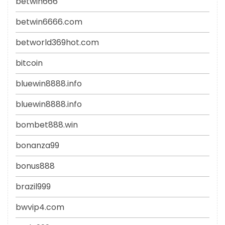
betwin666
betwin6666.com
betworld369hot.com
bitcoin
bluewin8888.info
bluewin8888.info
bombet888.win
bonanza99
bonus888
brazil999
bwvip4.com