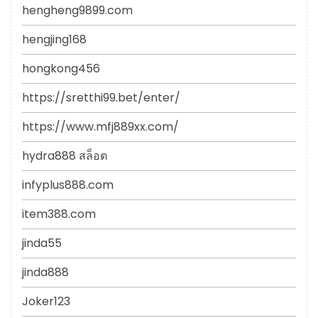
hengheng9899.com
hengjing168
hongkong456
https://sretthi99.bet/enter/
https://www.mfj889xx.com/
hydra888 สล็อต
infyplus888.com
item388.com
jinda55
jinda888
Joker123