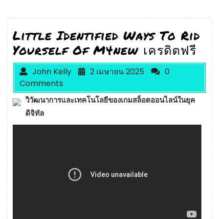
Little Identified Ways To Rid
Yourself Of M4new เครดิตฟรี
John Kelly
2 เมษายน 2025
0
Comments
วิวัฒนาการและเทคโนโลยีของเกมสล็อตออนไลน์ในยุค
ดิจิทัล