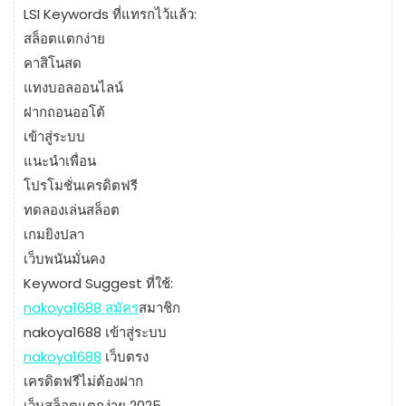
LSI Keywords ที่แทรกไว้แล้ว:
สล็อตแตกง่าย
คาสิโนสด
แทงบอลออนไลน์
ฝากถอนออโต้
เข้าสู่ระบบ
แนะนำเพื่อน
โปรโมชั่นเครดิตฟรี
ทดลองเล่นสล็อต
เกมยิงปลา
เว็บพนันมั่นคง
Keyword Suggest ที่ใช้:
nakoya1688 สมัคร
สมาชิก
nakoya1688 เข้าสู่ระบบ
nakoya1688
เว็บตรง
เครดิตฟรีไม่ต้องฝาก
เว็บสล็อตแตกง่าย 2025