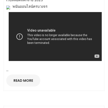
พนันออนไลน์ครบวงจร
…
READ
READ MORE
MORE