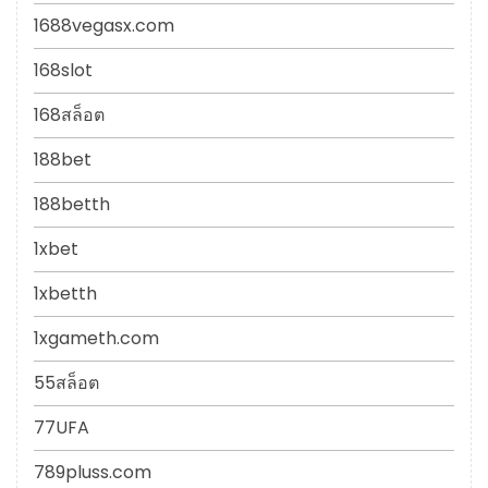
1688vegasx.com
168slot
168สล็อต
188bet
188betth
1xbet
1xbetth
1xgameth.com
55สล็อต
77UFA
789pluss.com