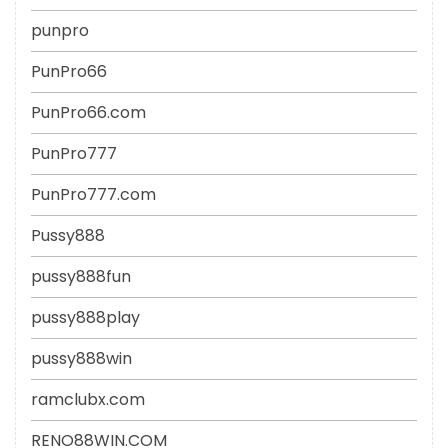
punpro
PunPro66
PunPro66.com
PunPro777
PunPro777.com
Pussy888
pussy888fun
pussy888play
pussy888win
ramclubx.com
RENO88WIN.COM