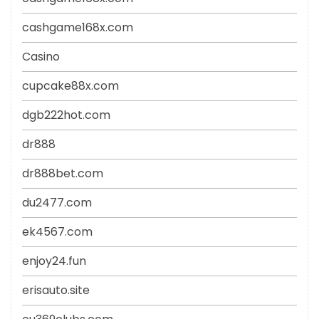
cashgame168x.com
Casino
cupcake88x.com
dgb222hot.com
dr888
dr888bet.com
du2477.com
ek4567.com
enjoy24.fun
erisauto.site