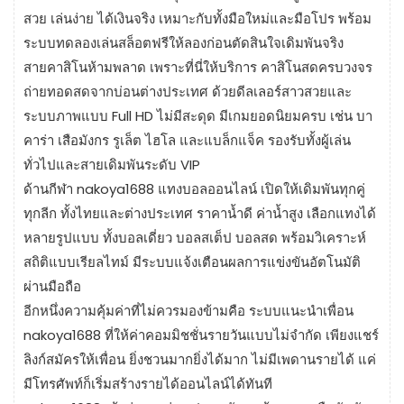
สวย เล่นง่าย ได้เงินจริง เหมาะกับทั้งมือใหม่และมือโปร พร้อม
ระบบทดลองเล่นสล็อตฟรีให้ลองก่อนตัดสินใจเดิมพันจริง
สายคาสิโนห้ามพลาด เพราะที่นี่ให้บริการ คาสิโนสดครบวงจร
ถ่ายทอดสดจากบ่อนต่างประเทศ ด้วยดีลเลอร์สาวสวยและ
ระบบภาพแบบ Full HD ไม่มีสะดุด มีเกมยอดนิยมครบ เช่น บา
คาร่า เสือมังกร รูเล็ต ไฮโล และแบล็กแจ็ค รองรับทั้งผู้เล่น
ทั่วไปและสายเดิมพันระดับ VIP
ด้านกีฬา nakoya1688 แทงบอลออนไลน์ เปิดให้เดิมพันทุกคู่
ทุกลีก ทั้งไทยและต่างประเทศ ราคาน้ำดี ค่าน้ำสูง เลือกแทงได้
หลายรูปแบบ ทั้งบอลเดี่ยว บอลสเต็ป บอลสด พร้อมวิเคราะห์
สถิติแบบเรียลไทม์ มีระบบแจ้งเตือนผลการแข่งขันอัตโนมัติ
ผ่านมือถือ
อีกหนึ่งความคุ้มค่าที่ไม่ควรมองข้ามคือ ระบบแนะนำเพื่อน
nakoya1688 ที่ให้ค่าคอมมิชชั่นรายวันแบบไม่จำกัด เพียงแชร์
ลิงก์สมัครให้เพื่อน ยิ่งชวนมากยิ่งได้มาก ไม่มีเพดานรายได้ แค่
มีโทรศัพท์ก็เริ่มสร้างรายได้ออนไลน์ได้ทันที