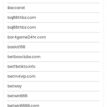
Baccarat
baj88thbz.com
baj88thbz.com
bar4game24hr.com
baslot168
betboxclubs.com
betflixtikto.info
betm4vip.com
betway
betwin666
betwin6666.com