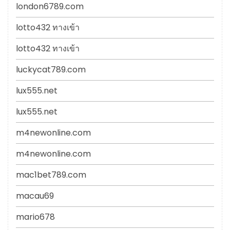
london6789.com
lotto432 ทางเข้า
lotto432 ทางเข้า
luckycat789.com
lux555.net
lux555.net
m4newonline.com
m4newonline.com
mac1bet789.com
macau69
mario678