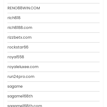
RENO88WIN.COM
rich818
rich8188.com
rizzbetx.com
rockstar66
royal558
royaleluxee.com
run24pro.com
sagame
sagame168th
sagame168th.com