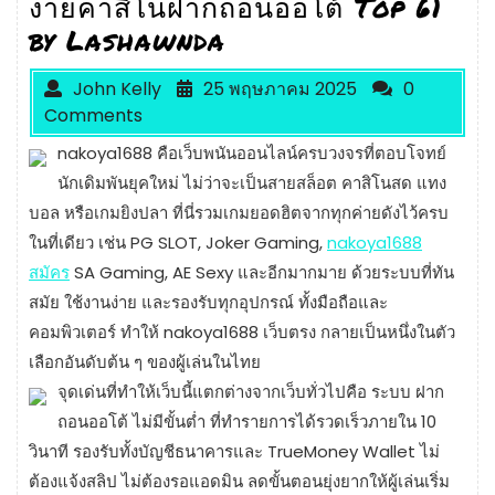
ง่ายคาสิโนฝากถอนออโต้ Top 61
by Lashawnda
John Kelly
25 พฤษภาคม 2025
0
Comments
nakoya1688 คือเว็บพนันออนไลน์ครบวงจรที่ตอบโจทย์
นักเดิมพันยุคใหม่ ไม่ว่าจะเป็นสายสล็อต คาสิโนสด แทง
บอล หรือเกมยิงปลา ที่นี่รวมเกมยอดฮิตจากทุกค่ายดังไว้ครบ
ในที่เดียว เช่น PG SLOT, Joker Gaming,
nakoya1688
สมัคร
SA Gaming, AE Sexy และอีกมากมาย ด้วยระบบที่ทัน
สมัย ใช้งานง่าย และรองรับทุกอุปกรณ์ ทั้งมือถือและ
คอมพิวเตอร์ ทำให้ nakoya1688 เว็บตรง กลายเป็นหนึ่งในตัว
เลือกอันดับต้น ๆ ของผู้เล่นในไทย
จุดเด่นที่ทำให้เว็บนี้แตกต่างจากเว็บทั่วไปคือ ระบบ ฝาก
ถอนออโต้ ไม่มีขั้นต่ำ ที่ทำรายการได้รวดเร็วภายใน 10
วินาที รองรับทั้งบัญชีธนาคารและ TrueMoney Wallet ไม่
ต้องแจ้งสลิป ไม่ต้องรอแอดมิน ลดขั้นตอนยุ่งยากให้ผู้เล่นเริ่ม