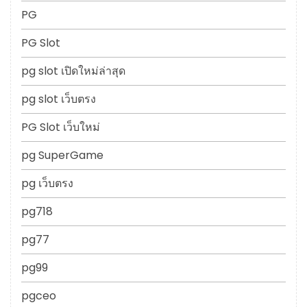
PG
PG Slot
pg slot เปิดใหม่ล่าสุด
pg slot เว็บตรง
PG Slot เว็บใหม่
pg SuperGame
pg เว็บตรง
pg718
pg77
pg99
pgceo