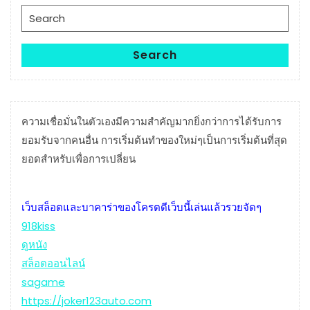
Search
for:
Search
ความเชื่อมั่นในตัวเองมีความสำคัญมากยิ่งกว่าการได้รับการ
ยอมรับจากคนอื่น การเริ่มต้นทำของใหม่ๆเป็นการเริ่มต้นที่สุด
ยอดสำหรับเพื่อการเปลี่ยน
เว็บสล็อตและบาคาร่าของโครตดีเว็บนี้เล่นแล้วรวยจัดๆ
918kiss
ดูหนัง
สล็อตออนไลน์
sagame
https://joker123auto.com