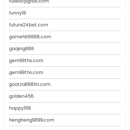
fullslotpg168.com
funny18
future24bet.com
gamehit8888.com
gaojing888
gem99ths.com
gem99ths.com
goatza888fin.com
golden456
happy168
hengheng9899.com