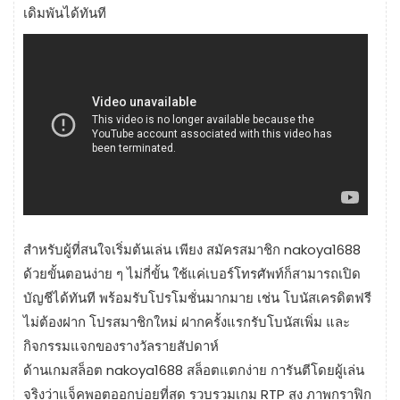
เดิมพันได้ทันที
สำหรับผู้ที่สนใจเริ่มต้นเล่น เพียง สมัครสมาชิก nakoya1688
ด้วยขั้นตอนง่าย ๆ ไม่กี่ขั้น ใช้แค่เบอร์โทรศัพท์ก็สามารถเปิด
บัญชีได้ทันที พร้อมรับโปรโมชั่นมากมาย เช่น โบนัสเครดิตฟรี
ไม่ต้องฝาก โปรสมาชิกใหม่ ฝากครั้งแรกรับโบนัสเพิ่ม และ
กิจกรรมแจกของรางวัลรายสัปดาห์
ด้านเกมสล็อต nakoya1688 สล็อตแตกง่าย การันตีโดยผู้เล่น
จริงว่าแจ็คพอตออกบ่อยที่สุด รวบรวมเกม RTP สูง ภาพกราฟิก